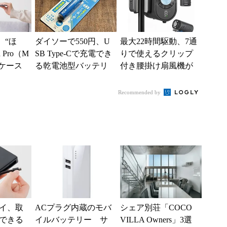
、“ほ
ダイソーで550円、U
最大22時間駆動、7通
 Pro（M
SB Type-Cで充電でき
りで使えるクリップ
けケース
る乾電池型バッテリ
付き腰掛け扇風機が
...
ーを試す 便利だけ
Amazonで35％オフ
ど注意点もあり
Recommended by
イ、取
ACプラグ内蔵のモバ
シェア別荘「COCO
できる
イルバッテリー サ
VILLA Owners」3選