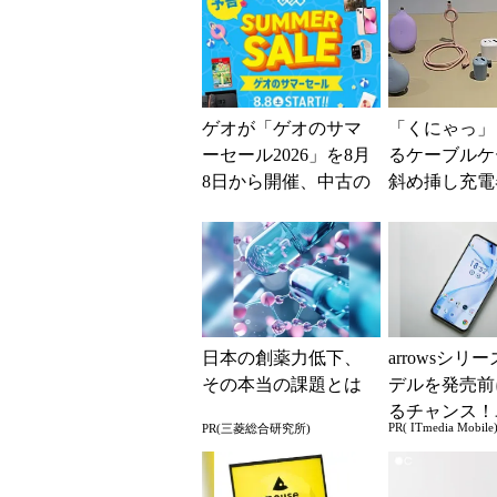
ゲオが「ゲオのサマ
「くにゃっ」
ーセール2026」を8月
るケーブルケ
8日から開催、中古の
斜め挿し充
スマホやゲームがお
オウルテック
得に
ランド「sof
デア...
日本の創薬力低下、
arrowsシリ
その本当の課題とは
デルを発売前
るチャンス！
PR( ITmedia Mobile
PR(三菱総合研究所)
ー座談会開催