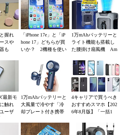
と握れ
「iPhone 17e」と「iP
1万mAhバッテリーと
ースや
hone 17」どちらが買
ライト機能も搭載し
電器も
いか？ 2機種を使い
た腰掛け扇風機 Am
の新ブ
込んで分かった“スペ
azonで20％オフ
t」のアイ
ッ...
ーズ最新モ
1万mAhバッテリーと
4キャリアで買うべき
に触れ
大風量で冷やす「冷
おすすめスマホ【202
ユーザ
却プレート付き携帯
6年8月版】「一括1
)
扇風機」が39％オフ
円」「月1円」からお
の3499円に
得なiPhone／...