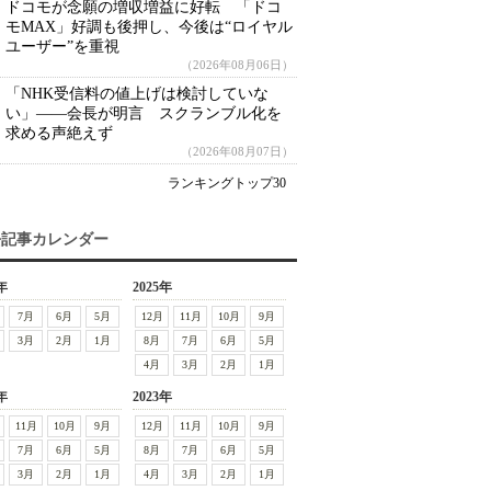
ドコモが念願の増収増益に好転 「ドコ
モMAX」好調も後押し、今後は“ロイヤル
ユーザー”を重視
（2026年08月06日）
「NHK受信料の値上げは検討していな
い」――会長が明言 スクランブル化を
求める声絶えず
（2026年08月07日）
ランキングトップ30
去記事カレンダー
年
2025年
7月
6月
5月
12月
11月
10月
9月
3月
2月
1月
8月
7月
6月
5月
4月
3月
2月
1月
年
2023年
11月
10月
9月
12月
11月
10月
9月
7月
6月
5月
8月
7月
6月
5月
3月
2月
1月
4月
3月
2月
1月