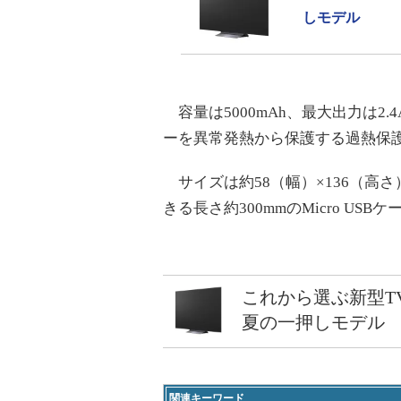
しモデル
容量は5000mAh、最大出力は2
ーを異常発熱から保護する過熱保
サイズは約58（幅）×136（高さ
きる長さ約300mmのMicro US
これから選ぶ新型T
夏の一押しモデル
関連キーワード