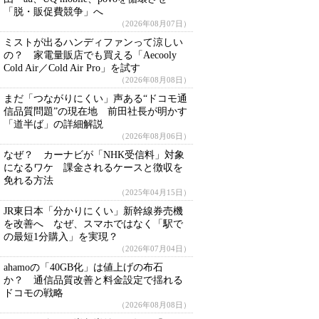
「脱・販促費競争」へ
（2026年08月07日）
ミストが出るハンディファンって涼しい
の？ 家電量販店でも買える「Aecooly
Cold Air／Cold Air Pro」を試す
（2026年08月08日）
まだ「つながりにくい」声ある“ドコモ通
信品質問題”の現在地 前田社長が明かす
「道半ば」の詳細解説
（2026年08月06日）
なぜ？ カーナビが「NHK受信料」対象
になるワケ 課金されるケースと徴収を
免れる方法
（2025年04月15日）
JR東日本「分かりにくい」新幹線券売機
を改善へ なぜ、スマホではなく「駅で
の最短1分購入」を実現？
（2026年07月04日）
ahamoの「40GB化」は値上げの布石
か？ 通信品質改善と料金設定で揺れる
ドコモの戦略
（2026年08月08日）