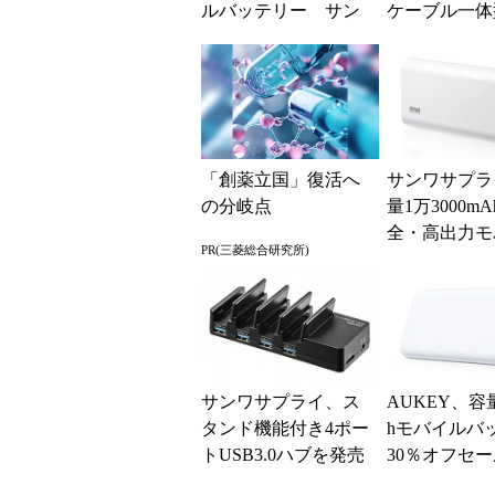
ルバッテリー サン
ケーブル一体
ワから
イルバッテリ
「創薬立国」復活へ
サンワサプラ
の分岐点
量1万3000m
全・高出力モ
PR(三菱総合研究所)
バッテリー
サンワサプライ、ス
AUKEY、容
タンド機能付き4ポー
hモバイルバ
トUSB3.0ハブを発売
30％オフセ
催 1539円