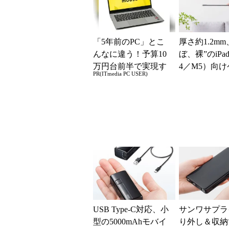
「5年前のPC」とこ
厚さ約1.2mm
んなに違う！予算10
ぼ、裸”のiPad
万円台前半で実現す
4／M5）向
PR(ITmedia PC USER)
る快適PCライフ
「The Frost Air
USB Type-C対応、小
サンワサプラ
型の5000mAhモバイ
り外し＆収納