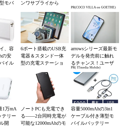
型モバ
ンワサプライから
PR(COCO VILLA on GOETHE)
ー
イ、容
6ポート搭載のUSB充
arrowsシリーズ最新モ
Ahの安
電器＆スタンド一体
デルを発売前に触れ
バイル
型の充電ステーショ
るチャンス！ユーザ
PR( ITmedia Mobile)
ン サンワサプライ
ー座談会開催
から
量1万mA
ノートPCも充電でき
容量5000mAhの3in1
ッテリー
る――2台同時充電が
ケーブル付き薄型モ
ール開
可能な12000mAhのモ
バイルバッテリー
（税込）
バイルバッテリー
サンワサプライから