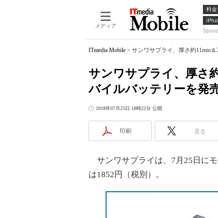
料金
iPho
メディア
Spon
ITmedia Mobile
>
サンワサプライ、厚さ約11mm＆
サンワサプライ、厚さ約1
バイルバッテリーを発
2018年07月25日 18時22分 公開
印刷
見る
サンワサプライは、7月25日にモバ
は1852円（税別）。