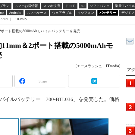
プラン
スマホお得情報
スマホ決済
ドコモ
ソフトバンク
楽天モバイル
au
スマホケース
ウェアラブル
イヤフォン
バッテリー
デジモノ
ne
Android
sored ｜
IIJmio
2ポート搭載の5000mAhモバイルバッテリーを発売
1mm＆2ポート搭載の5000mAhモ
売
[
エースラッシュ
，
ITmedia
]
アク
Share
イルバッテリー「700-BTL036」を発売した。価格