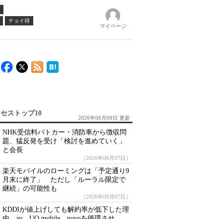
チョイ得
マイページ
セストップ10
2026年08月09日 更新
NHK受信料パトカー・消防車から徴収問
題、猛反発を受け「検討を進めていく」
と会長
（2026年08月07日）
楽天モバイルのローミングは「予定通り9
月末に終了」 ただし「ルーラル限定で
継続」の可能性も
（2026年08月07日）
KDDIが値上げしても解約率が低下した理
由 au、UQ mobile、povoを循環させ