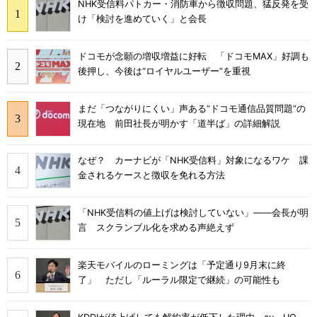
NHK受信料パトカー・消防車から徴収問題、猛反発を受
け「検討を進めていく」と会長
ドコモが念願の増収増益に好転 「ドコモMAX」好調も
後押し、今後は“ロイヤルユーザー”を重視
まだ「つながりにくい」声ある“ドコモ通信品質問題”の
現在地 前田社長が明かす「道半ば」の詳細解説
なぜ？ カーナビが「NHK受信料」対象になるワケ 課
金されるケースと徴収を免れる方法
「NHK受信料の値上げは検討していない」――会長が明
言 スクランブル化を求める声絶えず
楽天モバイルのローミングは「予定通り9月末に終
了」 ただし「ルーラル限定で継続」の可能性も