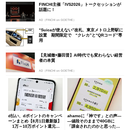
FINCHI主催「IVS2026」トークセッションが
話題に！
AD（FINCHI on GOETHE）
“Suicaが使えない”改札、東京メトロ上野駅に
設置 期間限定で “クレカ”と“QRコード”専
用
【見城徹×藤田晋】AI時代でも変わらない経営
者の本質
AD（FINCHI on GOETHE）
d払い、dポイントのキャンペ
ahamoに「神です」との声―
ーンまとめ【8月1日最新版】
―値段そのままで40GBに
1万～10万ポイント還元の
「課金されたのかと思った」