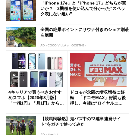
「iPhone 17e」と「iPhone 17」どちらが買
いか？ 2機種を使い込んで分かった“スペッ
ク表にない違い”
全国の絶景ポイントにサウナ付きのシェア別荘
を展開
AD（COCO VILLA on GOETHE）
4キャリアで買うべきおすす
ドコモが念願の増収増益に好
めスマホ【2026年8月版】
転 「ドコモMAX」好調も後
「一括1円」「月1円」からお
押し、今後は“ロイヤルユー
得なiPhone／Pixel／Galaxy
ザー”を重視
まで
【競馬民騒然】鬼バズ中の“3連単連発サイ
ト”をガチで使ってみた
AD（ルーツ）