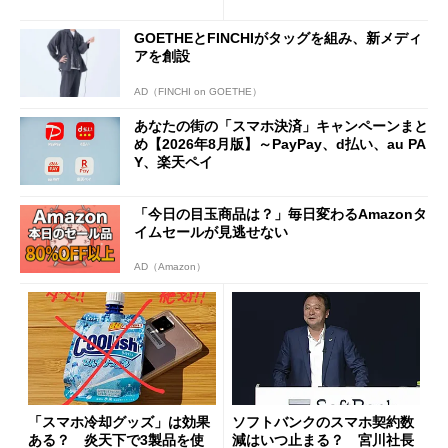
施策がめじろ押し
と戸惑いも
GOETHEとFINCHIがタッグを組み、新メディ
アを創設
AD（FINCHI on GOETHE）
あなたの街の「スマホ決済」キャンペーンまと
め【2026年8月版】～PayPay、d払い、au PA
Y、楽天ペイ
「今日の目玉商品は？」毎日変わるAmazonタ
イムセールが見逃せない
AD（Amazon）
「スマホ冷却グッズ」は効果
ソフトバンクのスマホ契約数
ある？ 炎天下で3製品を使
減はいつ止まる？ 宮川社長