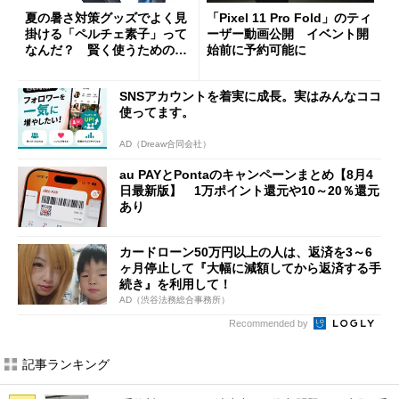
夏の暑さ対策グッズでよく見
「Pixel 11 Pro Fold」のティ
掛ける「ペルチェ素子」って
ーザー動画公開 イベント開
なんだ？ 賢く使うための注
始前に予約可能に
意点も
SNSアカウントを着実に成長。実はみんなココ
使ってます。
AD（Dreaw合同会社）
au PAYとPontaのキャンペーンまとめ【8月4
日最新版】 1万ポイント還元や10～20％還元
あり
カードローン50万円以上の人は、返済を3～6
ヶ月停止して『大幅に減額してから返済する手
続き』を利用して！
AD（渋谷法務総合事務所）
Recommended by
記事ランキング