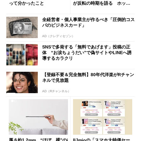
って分かったこと
が反転の時期を語る ホッピ
ング対策は「真剣にやりすぎ
た」
全経営者・個人事業主が作るべき「圧倒的コス
パのビジネスカード」
AD（クレディセゾン）
SNSで多発する「無料であげます」投稿の正
体 “お涙ちょうだい”で偽サイトやLINEへ誘
導するカラクリ
【登録不要＆完全無料】80年代洋楽がRチャン
ネルで見放題
AD（Rチャンネル）
厚さ約1.2mm、“ほぼ、裸”のi
IIJmioの「スマホ大特価セー