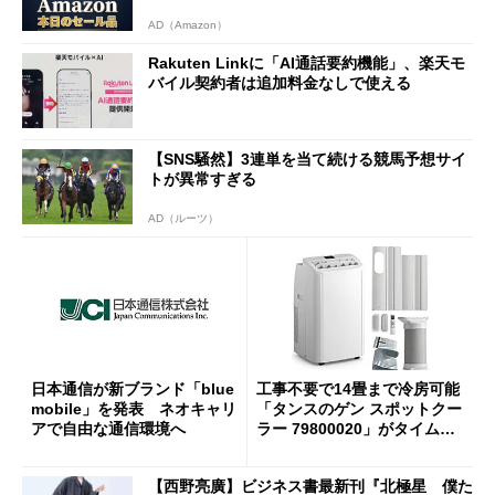
AD（Amazon）
Rakuten Linkに「AI通話要約機能」、楽天モ
バイル契約者は追加料金なしで使える
【SNS騒然】3連単を当て続ける競馬予想サイ
トが異常すぎる
AD（ルーツ）
日本通信が新ブランド「blue
工事不要で14畳まで冷房可能
mobile」を発表 ネオキャリ
「タンスのゲン スポットクー
アで自由な通信環境へ
ラー 79800020」がタイムセ
ールで10％オフの5万3999円
に
【西野亮廣】ビジネス書最新刊『北極星 僕た