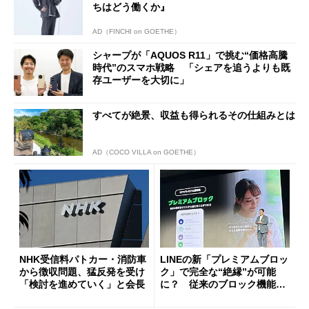
ちはどう働くか』
AD（FINCHI on GOETHE）
シャープが「AQUOS R11」で挑む“価格高騰
時代”のスマホ戦略 「シェアを追うよりも既
存ユーザーを大切に」
すべてが絶景、収益も得られるその仕組みとは
AD（COCO VILLA on GOETHE）
NHK受信料パトカー・消防車
LINEの新「プレミアムブロッ
から徴収問題、猛反発を受け
ク」で完全な“絶縁”が可能
「検討を進めていく」と会長
に？ 従来のブロック機能と
の決定的な違い