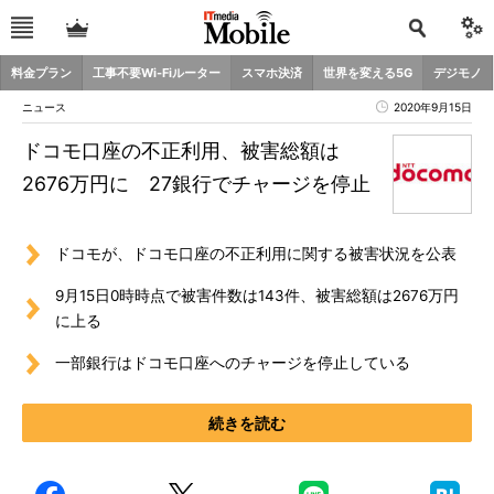
料金プラン
工事不要Wi-Fiルーター
スマホ決済
世界を変える5G
デジモノ
ニュース
2020年9月15日
ドコモ口座の不正利用、被害総額は
2676万円に 27銀行でチャージを停止
ドコモが、ドコモ口座の不正利用に関する被害状況を公表
9月15日0時時点で被害件数は143件、被害総額は2676万円
に上る
一部銀行はドコモ口座へのチャージを停止している
続きを読む