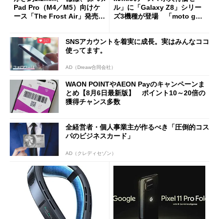
Pad Pro（M4／M5）向けケ
ル」に「Galaxy Z8」シリー
ース「The Frost Air」発売
ズ3機種が登場 「moto g37
ケースフィニットから
j」や「OPPO Find X9 Ultr
a」も
SNSアカウントを着実に成長。実はみんなココ
使ってます。
AD（Dreaw合同会社）
WAON POINTやAEON Payのキャンペーンま
とめ【8月6日最新版】 ポイント10～20倍の
獲得チャンス多数
全経営者・個人事業主が作るべき「圧倒的コス
パのビジネスカード」
AD（クレディセゾン）