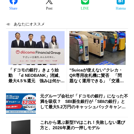
Share
Post
LINE
Hatena
あなたにオススメ
「ドコモの銀行」きょう始
“Suicaが使えない”クレカ・
動 「d NEOBANK」消滅、
QR専用改札機に賛否 「問
最大4.5％還元 強みは何か解
題なく運用できる」「交通系I
説
Cの方がスムーズ」
元グループ会社が「ドコモの銀行」になった不
満を吸収？ SBI新生銀行が「SBIの銀行」と
して最大5.2万円のキャッシュバックキャンペ
ーンを開催
これから選ぶ新型TVはこれ！失敗しない選び
方と、2026年夏の一押しモデル