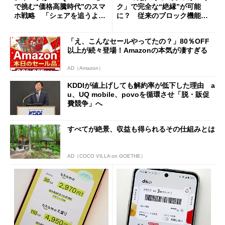
で挑む“価格高騰時代”のスマ
ク」で完全な“絶縁”が可能
ホ戦略 「シェアを追うより
に？ 従来のブロック機能と
も既存ユーザーを大切に」
の決定的な違い
「え、こんなセールやってたの？」80％OFF
以上が続々登場！Amazonの本気が凄すぎる
AD（Amazon）
KDDIが値上げしても解約率が低下した理由 a
u、UQ mobile、povoを循環させ「脱・販促
費競争」へ
すべてが絶景、収益も得られるその仕組みとは
AD（COCO VILLA on GOETHE）