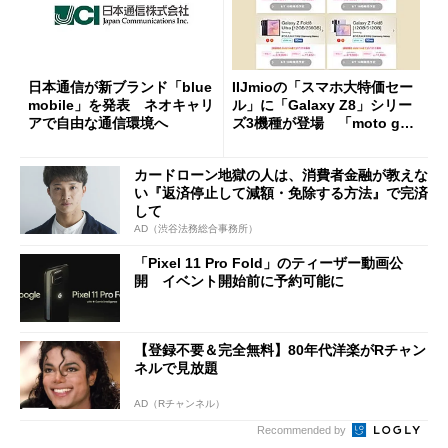
日本通信が新ブランド「blue
IIJmioの「スマホ大特価セー
mobile」を発表 ネオキャリ
ル」に「Galaxy Z8」シリー
アで自由な通信環境へ
ズ3機種が登場 「moto g37
j」や「OPPO Find X9 Ultr
a」も
カードローン地獄の人は、消費者金融が教えな
い『返済停止して減額・免除する方法』で完済
して
AD（渋谷法務総合事務所）
「Pixel 11 Pro Fold」のティーザー動画公
開 イベント開始前に予約可能に
【登録不要＆完全無料】80年代洋楽がRチャン
ネルで見放題
AD（Rチャンネル）
Recommended by