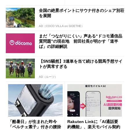
ザー”を重視
「dカード」の利用が得策？
全国の絶景ポイントにサウナ付きのシェア別荘
を展開
AD（COCO VILLA on GOETHE）
まだ「つながりにくい」声ある“ドコモ通信品
質問題”の現在地 前田社長が明かす「道半
ば」の詳細解説
【SNS騒然】3連単を当て続ける競馬予想サイ
トが異常すぎる
AD（ルーツ）
「酷暑日」が生まれた昨今
Rakuten Linkに「AI通話要
「ペルチェ素子」付きの腰掛
約機能」、楽天モバイル契約