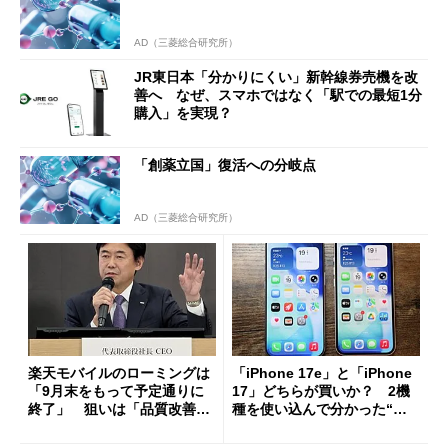
AD（三菱総合研究所）
JR東日本「分かりにくい」新幹線券売機を改
善へ なぜ、スマホではなく「駅での最短1分
購入」を実現？
「創薬立国」復活への分岐点
AD（三菱総合研究所）
楽天モバイルのローミングは
「iPhone 17e」と「iPhone
「9月末をもって予定通りに
17」どちらが買いか？ 2機
終了」 狙いは「品質改善」
種を使い込んで分かった“ス
ただし「ルーラル限定で期
ペック表にない違い”
限を切った新契約」の可能性