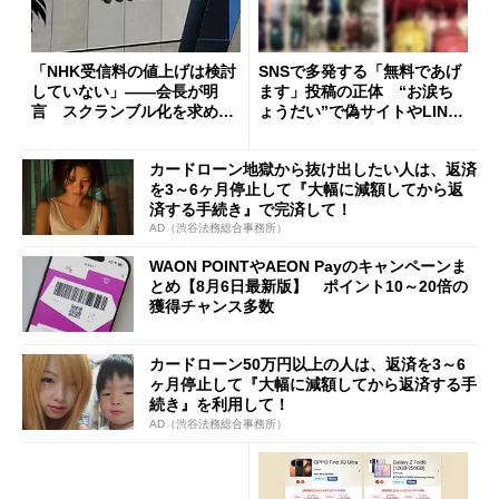
「NHK受信料の値上げは検討
SNSで多発する「無料であげ
していない」――会長が明
ます」投稿の正体 “お涙ち
言 スクランブル化を求める
ょうだい”で偽サイトやLINE
声絶えず
へ誘導するカラクリ
カードローン地獄から抜け出したい人は、返済
を3～6ヶ月停止して『大幅に減額してから返
済する手続き』で完済して！
AD（渋谷法務総合事務所）
WAON POINTやAEON Payのキャンペーンま
とめ【8月6日最新版】 ポイント10～20倍の
獲得チャンス多数
カードローン50万円以上の人は、返済を3～6
ヶ月停止して『大幅に減額してから返済する手
続き』を利用して！
AD（渋谷法務総合事務所）