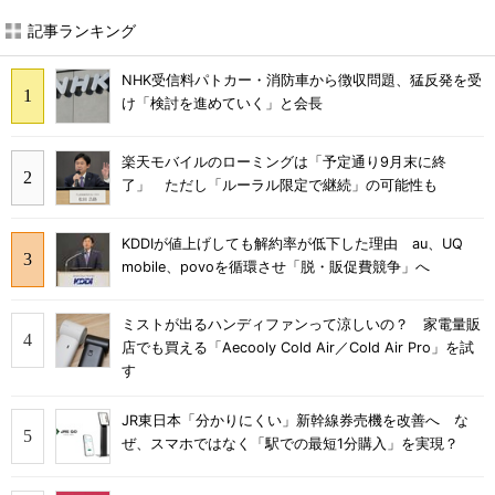
記事ランキング
NHK受信料パトカー・消防車から徴収問題、猛反発を受
け「検討を進めていく」と会長
楽天モバイルのローミングは「予定通り9月末に終
了」 ただし「ルーラル限定で継続」の可能性も
KDDIが値上げしても解約率が低下した理由 au、UQ
mobile、povoを循環させ「脱・販促費競争」へ
ミストが出るハンディファンって涼しいの？ 家電量販
店でも買える「Aecooly Cold Air／Cold Air Pro」を試
す
JR東日本「分かりにくい」新幹線券売機を改善へ な
ぜ、スマホではなく「駅での最短1分購入」を実現？