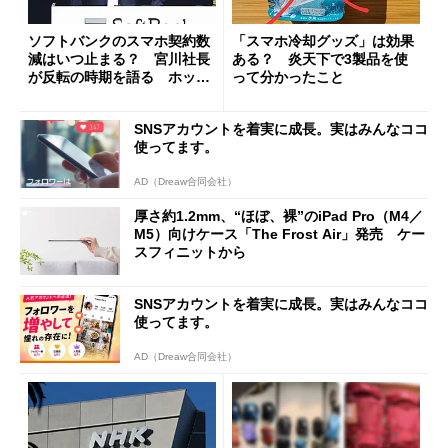
ソフトバンクのスマホ契約数
「スマホ冷却グッズ」は効果
減はいつ止まる？ 宮川社長
ある？ 炎天下で3製品を使
が反転の時期を語る ホッピ
って分かったこと
ング対策は「真剣にやりすぎ
た」
SNSアカウントを着実に成長。実はみんなココ
使ってます。
AD（Dreaw合同会社）
厚さ約1.2mm、“ほぼ、裸”のiPad Pro（M4／
M5）向けケース「The Frost Air」発売 ケー
スフィニットから
SNSアカウントを着実に成長。実はみんなココ
使ってます。
AD（Dreaw合同会社）