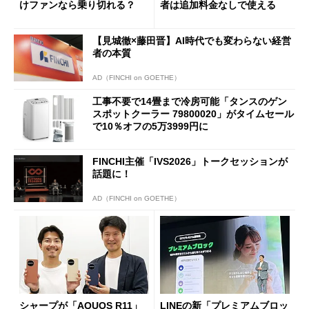
けファンなら乗り切れる？
者は追加料金なしで使える
【見城徹×藤田晋】AI時代でも変わらない経営
者の本質
AD（FINCHI on GOETHE）
工事不要で14畳まで冷房可能「タンスのゲン
スポットクーラー 79800020」がタイムセール
で10％オフの5万3999円に
FINCHI主催「IVS2026」トークセッションが
話題に！
AD（FINCHI on GOETHE）
シャープが「AQUOS R11」
LINEの新「プレミアムブロッ