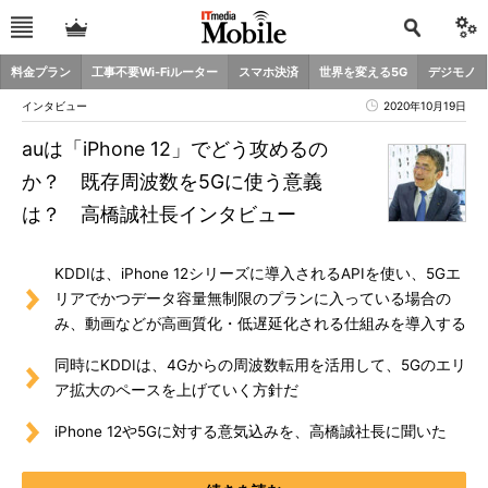
料金プラン
工事不要Wi-Fiルーター
スマホ決済
世界を変える5G
デジモノ
インタビュー
2020年10月19日
auは「iPhone 12」でどう攻めるの
か？ 既存周波数を5Gに使う意義
は？ 高橋誠社長インタビュー
KDDIは、iPhone 12シリーズに導入されるAPIを使い、5Gエ
リアでかつデータ容量無制限のプランに入っている場合の
み、動画などが高画質化・低遅延化される仕組みを導入する
同時にKDDIは、4Gからの周波数転用を活用して、5Gのエリ
ア拡大のペースを上げていく方針だ
iPhone 12や5Gに対する意気込みを、高橋誠社長に聞いた