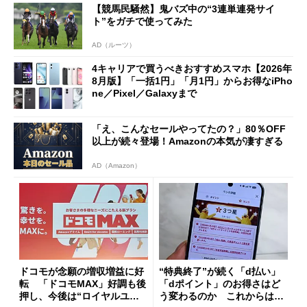
【競馬民騒然】鬼バズ中の“3連単連発サイ
も
ト”をガチで使ってみた
AD（ルーツ）
4キャリアで買うべきおすすめスマホ【2026年
8月版】「一括1円」「月1円」からお得なiPho
ne／Pixel／Galaxyまで
「え、こんなセールやってたの？」80％OFF
以上が続々登場！Amazonの本気が凄すぎる
AD（Amazon）
ドコモが念願の増収増益に好
“特典終了”が続く「d払い」
転 「ドコモMAX」好調も後
「dポイント」のお得さはど
押し、今後は“ロイヤルユー
う変わるのか これからは