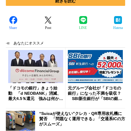
続きを読む
Share
Post
LINE
Hatena
あなたにオススメ
「ドコモの銀行」きょう始
元グループ会社が「ドコモの
動 「d NEOBANK」消滅、
銀行」になった不満を吸収？
最大4.5％還元 強みは何か解
SBI新生銀行が「SBIの銀
説
行」として最大5.2万円のキャ
ッシュバックキャンペーンを
“Suicaが使えない”クレカ・QR専用改札機に
開催
賛否 「問題なく運用できる」「交通系ICの方
がスムーズ」