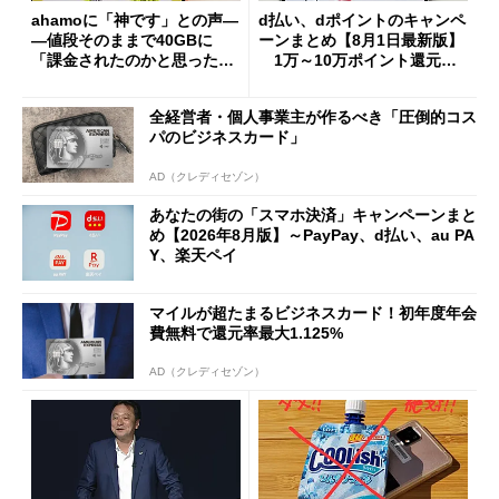
ahamoに「神です」との声―
d払い、dポイントのキャンペ
―値段そのままで40GBに
ーンまとめ【8月1日最新版】
「課金されたのかと思った」
1万～10万ポイント還元の
と戸惑いも
施策がめじろ押し
全経営者・個人事業主が作るべき「圧倒的コス
パのビジネスカード」
AD（クレディセゾン）
あなたの街の「スマホ決済」キャンペーンまと
め【2026年8月版】～PayPay、d払い、au PA
Y、楽天ペイ
マイルが超たまるビジネスカード！初年度年会
費無料で還元率最大1.125%
AD（クレディセゾン）