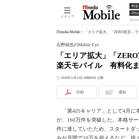
料金
iPho
メディア
Spon
ITmedia Mobile
>
「エリア拡大」「ZERO宣言」で
石野純也のMobile Eye
「エリア拡大」「ZER
楽天モバイル 有料化
2020年11月14日 06時00分 公開
印刷
通知
「第4のキャリア」として4月に
が、160万件を突破した。本格サー
件に達していたため、スタートダ
みが月間で10万を超えるなど、徐