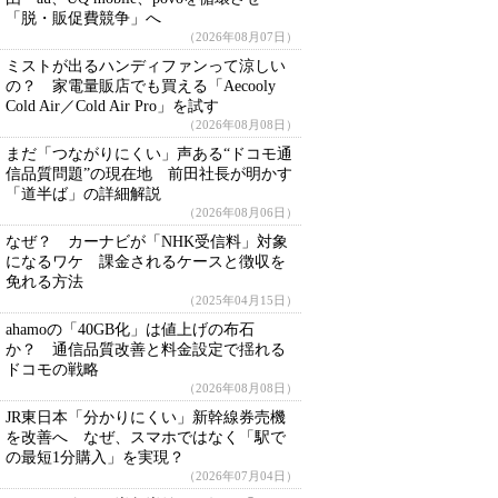
「脱・販促費競争」へ
（2026年08月07日）
ミストが出るハンディファンって涼しい
の？ 家電量販店でも買える「Aecooly
Cold Air／Cold Air Pro」を試す
（2026年08月08日）
まだ「つながりにくい」声ある“ドコモ通
信品質問題”の現在地 前田社長が明かす
「道半ば」の詳細解説
（2026年08月06日）
なぜ？ カーナビが「NHK受信料」対象
になるワケ 課金されるケースと徴収を
免れる方法
（2025年04月15日）
ahamoの「40GB化」は値上げの布石
か？ 通信品質改善と料金設定で揺れる
ドコモの戦略
（2026年08月08日）
JR東日本「分かりにくい」新幹線券売機
を改善へ なぜ、スマホではなく「駅で
の最短1分購入」を実現？
（2026年07月04日）