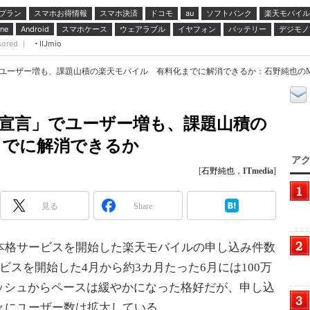
プラン
スマホお得情報
スマホ決済
ドコモ
ソフトバンク
楽天モバイル
au
スマホケース
ウェアラブル
イヤフォン
バッテリー
デジモノ
ne
Android
sored ｜
IIJmio
ユーザー増も、課題山積の楽天モバイル 有料化までに解消できるか：石野純也のMobile
O宣言」でユーザー増も、課題山積の
までに解消できるか
アク
[
石野純也
，
ITmedia
]
見る
Share
本格サービスを開始した楽天モバイルの申し込み件数
ビスを開始した4月から約3カ月たった6月には100万
ッシュからペースは緩やかになった格好だが、申し込
々にユーザー数は拡大している。