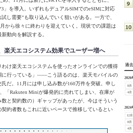
ため、11月には新たにeKYCを導入するとともに、
OPPO A73」を導入。いずれもデュアルSIMでのeSIMに対応
、“お試し需要”も取り込んでいく狙いがある。一方で、
年4月から徐々に終わりを迎えていく。現状での課題は
最新動向を解説する。
、楽天エコシステム効果でユーザー増へ
過
わけ楽天エコシステムを使ったオンラインでの獲得
調に行っている」――こう語るのは、楽天モバイルの
2026
氏だ。11月には申し込み数が160万件を突破。申し
8月
「Rakuten Miniが爆発的に売れてしまい、在庫が
4月
み数と契約数の）ギャップがあったが、今はそういう
2024
の契約者数もこれに近いペースで推移しているとい
12月
8月
4月