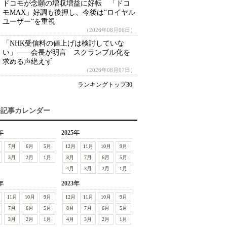
ドコモが念願の増収増益に好転 「ドコ
モMAX」好調も後押し、今後は“ロイヤル
ユーザー”を重視
（2026年08月06日）
「NHK受信料の値上げは検討していな
い」――会長が明言 スクランブル化を
求める声絶えず
（2026年08月07日）
ランキングトップ30
去記事カレンダー
年
2025年
7月
6月
5月
12月
11月
10月
9月
3月
2月
1月
8月
7月
6月
5月
4月
3月
2月
1月
年
2023年
11月
10月
9月
12月
11月
10月
9月
7月
6月
5月
8月
7月
6月
5月
3月
2月
1月
4月
3月
2月
1月