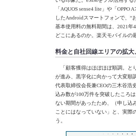
いる印象だ。eSIMをフル活用する
「AQUOS sense4 lite」や「
したAndroidスマートフォンで
基本使用料の無料期間は、2021
どこにあるのか。楽天モバイルの
料金と自社回線エリアの拡大
「顧客獲得はほぼほぼ順調。とり
が進み、黒字化に向かって大変順
代表取締役会長兼CEOの三木谷浩史
込み数が100万件を突破したころは、
ない期間があったため、（申し込
ことにはなっていない」と、実際
う。