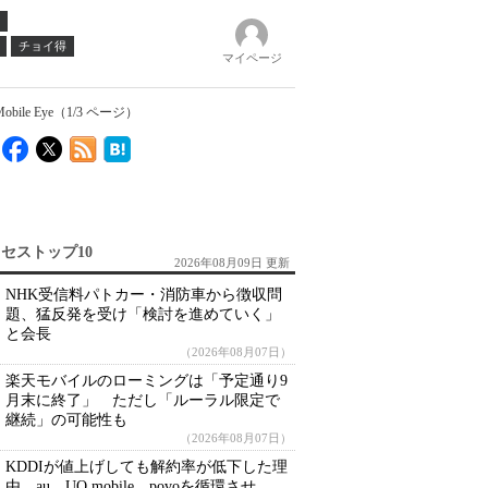
チョイ得
マイページ
 Eye（1/3 ページ）
セストップ10
2026年08月09日 更新
NHK受信料パトカー・消防車から徴収問
題、猛反発を受け「検討を進めていく」
と会長
（2026年08月07日）
楽天モバイルのローミングは「予定通り9
月末に終了」 ただし「ルーラル限定で
継続」の可能性も
（2026年08月07日）
KDDIが値上げしても解約率が低下した理
由 au、UQ mobile、povoを循環させ