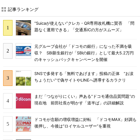
記事ランキング
“Suicaが使えない”クレカ・QR専用改札機に賛否 「問
題なく運用できる」「交通系ICの方がスムーズ」
元グループ会社が「ドコモの銀行」になった不満を吸
収？ SBI新生銀行が「SBIの銀行」として最大5.2万円
のキャッシュバックキャンペーンを開催
SNSで多発する「無料であげます」投稿の正体 “お涙
ちょうだい”で偽サイトやLINEへ誘導するカラクリ
まだ「つながりにくい」声ある“ドコモ通信品質問題”の
現在地 前田社長が明かす「道半ば」の詳細解説
ドコモが念願の増収増益に好転 「ドコモMAX」好調も
後押し、今後は“ロイヤルユーザー”を重視