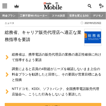
料金プラン
工事不要Wi-Fiルーター
スマホ決済
世界を変える5G
デジモノ
ニュース
2021年5月25日
総務省、キャリア販売代理店へ適正な業
務指導を要請
総務省は、携帯電話の販売代理店の業務の適正性確保に向け
て指導するよう要請
調査によると店員の4割超がニーズを確認しないまま上位の
料金プランを勧誘したと回答し、その要因が営業目標にある
と指摘
NTTドコモ、KDDI、ソフトバンク、全国携帯電話販売代理
店協会へ、こうした行為をしないよう要請した