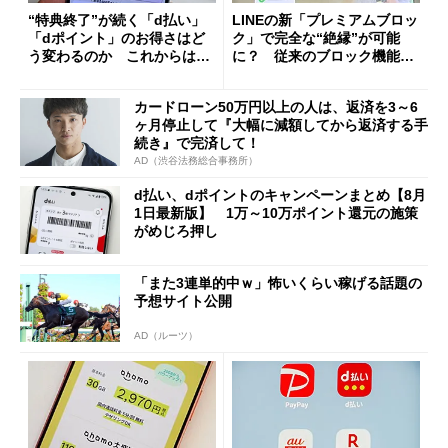
“特典終了”が続く「d払い」
LINEの新「プレミアムブロッ
「dポイント」のお得さはど
ク」で完全な“絶縁”が可能
う変わるのか これからは
に？ 従来のブロック機能と
「dカード」の利用が得策？
の決定的な違い
カードローン50万円以上の人は、返済を3～6
ヶ月停止して『大幅に減額してから返済する手
続き』で完済して！
AD（渋谷法務総合事務所）
d払い、dポイントのキャンペーンまとめ【8月
1日最新版】 1万～10万ポイント還元の施策
がめじろ押し
「また3連単的中ｗ」怖いくらい稼げる話題の
予想サイト公開
AD（ルーツ）