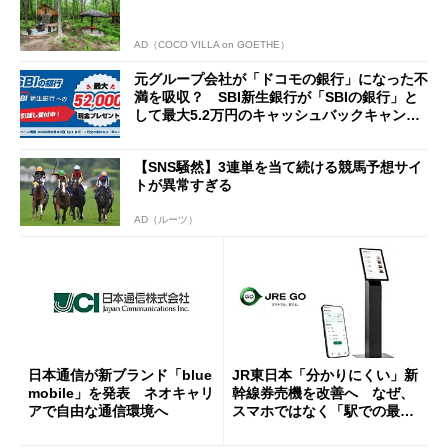
AD（COCO VILLA on GOETHE）
元グループ会社が「ドコモの銀行」になった不
満を吸収？ SBI新生銀行が「SBIの銀行」と
して最大5.2万円のキャッシュバックキャンペ
ーンを開催
【SNS騒然】3連単を当て続ける競馬予想サイ
トが異常すぎる
AD（ルーツ）
日本通信が新ブランド「blue
JR東日本「分かりにくい」新
mobile」を発表 ネオキャリ
幹線券売機を改善へ なぜ、
アで自由な通信環境へ
スマホではなく「駅での最短
1分購入」を実現？