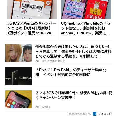
au PAYとPontaのキャンペー
UQ mobileとY!mobileの「セ
ンまとめ【8月4日最新版】
ット割なし」新割引を比較
1万ポイント還元や10～20％
ahamo、LINEMO、楽天モバ
還元あり
イルよりもお得？
借金地獄から抜け出したい人は、返済を3～6
ヶ月停止して『借金を0円もしくは大幅に減額
してから返済する手続き』を利用して！
AD（渋谷法務総合事務所）
「Pixel 11 Pro Fold」のティーザー動画公
開 イベント開始前に予約可能に
スマホ2GBで月額850円～ 格安SIMをお得に使
うキャンペーン実施中！
AD（IIJmio）
Recommended by