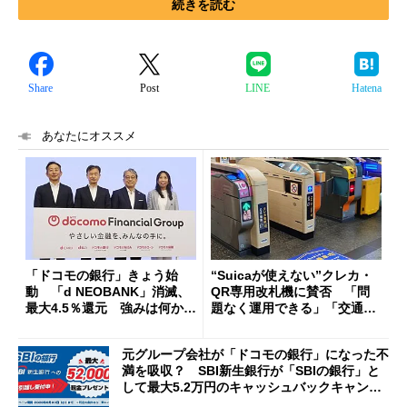
続きを読む
Share
Post
LINE
Hatena
あなたにオススメ
「ドコモの銀行」きょう始
“Suicaが使えない”クレカ・
動 「d NEOBANK」消滅、
QR専用改札機に賛否 「問
最大4.5％還元 強みは何か解
題なく運用できる」「交通系I
説
Cの方がスムーズ」
元グループ会社が「ドコモの銀行」になった不
満を吸収？ SBI新生銀行が「SBIの銀行」と
して最大5.2万円のキャッシュバックキャンペ
ーンを開催