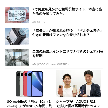
ペック表にない違い”
得なiPhone／Pixel／Galaxy
まで
Xで何度も見かける競馬予想サイト、本当に当
たるのか試してみた。
AD（ルーツ）
「酷暑日」が生まれた昨今 「ペルチェ素子」
付きの腰掛けファンなら乗り切れる？
全国の絶景ポイントにサウナ付きのシェア別荘
を展開
AD（COCO VILLA on GOETHE）
UQ mobileの「Pixel 10a（1
シャープが「AQUOS R11」
28GB）」がMNPで2年間、約
で挑む“価格高騰時代”のスマ