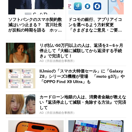
ソフトバンクのスマホ契約数
ドコモの銀行、アプリアイコ
減はいつ止まる？ 宮川社長
ンを選べるよう方針変更
が反転の時期を語る ホッピ
「さまざまなご意見・ご要望
ング対策は「真剣にやりすぎ
を踏まえ」
た」
リボ払い50万円以上の人は、返済を3～6ヶ月
停止して『大幅に減額してから返済する手続
き』で完済して！
AD（渋谷法務総合事務所）
IIJmioの「スマホ大特価セール」に「Galaxy
Z8」シリーズ3機種が登場 「moto g37j」や
「OPPO Find X9 Ultra」も
カードローン地獄の人は、消費者金融が教えな
い『返済停止して減額・免除する方法』で完済
して
AD（渋谷法務総合事務所）