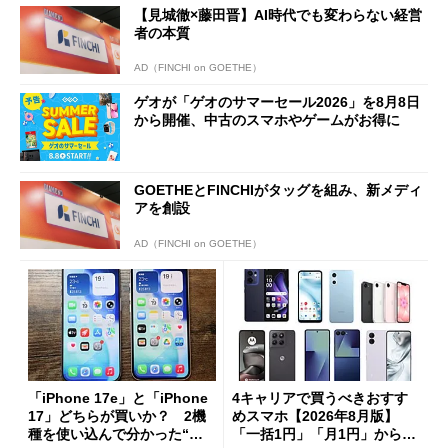
【見城徹×藤田晋】AI時代でも変わらない経営
者の本質
AD（FINCHI on GOETHE）
ゲオが「ゲオのサマーセール2026」を8月8日
から開催、中古のスマホやゲームがお得に
GOETHEとFINCHIがタッグを組み、新メディ
アを創設
AD（FINCHI on GOETHE）
「iPhone 17e」と「iPhone
4キャリアで買うべきおすす
17」どちらが買いか？ 2機
めスマホ【2026年8月版】
種を使い込んで分かった“ス
「一括1円」「月1円」からお