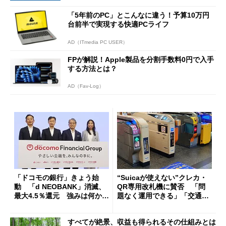
「5年前のPC」とこんなに違う！予算10万円
台前半で実現する快適PCライフ
AD（ITmedia PC USER）
FPが解説！Apple製品を分割手数料0円で入手
する方法とは？
AD（Fav-Log）
「ドコモの銀行」きょう始
“Suicaが使えない”クレカ・
動 「d NEOBANK」消滅、
QR専用改札機に賛否 「問
最大4.5％還元 強みは何か解
題なく運用できる」「交通系I
説
Cの方がスムーズ」
すべてが絶景、収益も得られるその仕組みとは