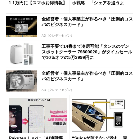
1.1万円に【スマホお得情報】
ホ戦略 「シェアを追うより
も既存ユーザーを大切に」
全経営者・個人事業主が作るべき「圧倒的コス
パのビジネスカード」
AD（クレディセゾン）
工事不要で14畳まで冷房可能「タンスのゲン
スポットクーラー 79800020」がタイムセール
で10％オフの5万3999円に
全経営者・個人事業主が作るべき「圧倒的コス
パのビジネスカード」
AD（クレディセゾン）
Rakuten Linkに「AI通話要
“Suicaが使えない”改札、東