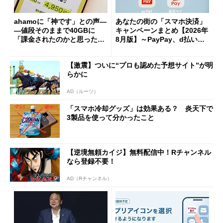
ahamoに「神です」との声―
あなたの街の「スマホ決済」
―値段そのままで40GBに
キャンペーンまとめ【2026年
「課金されたのかと思った」
8月版】～PayPay、d払い、a
と戸惑いも
u PAY、楽天ペイ
【激震】ついに“プロも認めた予想サイト”が明
らかに
AD（ルーツ）
「スマホ冷却グッズ」は効果ある？ 炎天下で
3製品を使って分かったこと
【逆境無頼カイジ】無料配信中！Rチャンネル
なら登録不要！
AD（Rチャンネル）