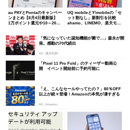
au PAYとPontaのキャンペー
UQ mobileとY!mobileの「セ
ンまとめ【8月4日最新版】
ット割なし」新割引を比較
1万ポイント還元や10～20％
ahamo、LINEMO、楽天モバ
還元あり
イルよりもお得？
「気になっていた認知機能が菌で…」森永が開
発。感動の70代続出
AD（森永乳業）
「Pixel 11 Pro Fold」のティーザー動画公
開 イベント開始前に予約可能に
「え、こんなセールやってたの？」80％OFF
以上が続々登場！Amazonの本気が凄すぎる
AD（Amazon）