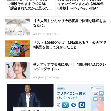
―値段そのままで40GBに
キャンペーンまとめ【2026年
「課金されたのかと思った」
8月版】～PayPay、d払い、a
と戸惑いも
u PAY、楽天ペイ
【大人気】ひんやり冷感寝具で快適な睡眠をあ
なたに。
AD（アイリスプラザ）
「スマホ冷却グッズ」は効果ある？ 炎天下で
3製品を使って分かったこと
落とすケアで美肌に差が！〝潤い呼び込むクレ
ンジングオイル〟
AD（DHC｜CanCam.jp）