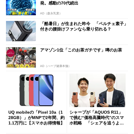
発。感動の70代続出
AD（森永乳業）
「酷暑日」が生まれた昨今 「ペルチェ素子」
付きの腰掛けファンなら乗り切れる？
アマゾン1位「このお茶ガチです」噂のお茶
AD（ハーブ健康本舗）
UQ mobileの「Pixel 10a（1
シャープが「AQUOS R11」
28GB）」がMNPで2年間、約
で挑む“価格高騰時代”のスマ
1.1万円に【スマホお得情報】
ホ戦略 「シェアを追うより
も既存ユーザーを大切に」