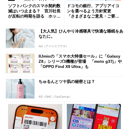
ソフトバンクのスマホ契約数
ドコモの銀行、アプリアイコ
減はいつ止まる？ 宮川社長
ンを選べるよう方針変更
が反転の時期を語る ホッピ
「さまざまなご意見・ご要望
ング対策は「真剣にやりすぎ
を踏まえ」
た」
【大人気】ひんやり冷感寝具で快適な睡眠をあ
なたに。
AD（アイリスプラザ）
IIJmioの「スマホ大特価セール」に「Galaxy
Z8」シリーズ3機種が登場 「moto g37j」や
「OPPO Find X9 Ultra」も
ちゅるんとツヤ肌の秘密とは？
AD（DHC｜CanCam.jp）