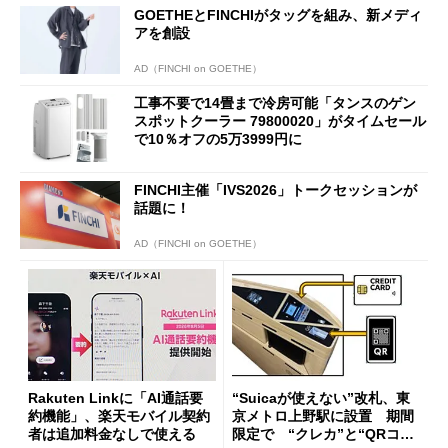
GOETHEとFINCHIがタッグを組み、新メディ
アを創設
AD（FINCHI on GOETHE）
工事不要で14畳まで冷房可能「タンスのゲン
スポットクーラー 79800020」がタイムセール
で10％オフの5万3999円に
FINCHI主催「IVS2026」トークセッションが
話題に！
AD（FINCHI on GOETHE）
Rakuten Linkに「AI通話要
“Suicaが使えない”改札、東
約機能」、楽天モバイル契約
京メトロ上野駅に設置 期間
者は追加料金なしで使える
限定で “クレカ”と“QRコー