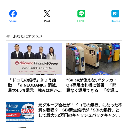
Share
Post
LINE
Hatena
あなたにオススメ
「ドコモの銀行」きょう始
“Suicaが使えない”クレカ・
動 「d NEOBANK」消滅、
QR専用改札機に賛否 「問
最大4.5％還元 強みは何か解
題なく運用できる」「交通系I
説
Cの方がスムーズ」
元グループ会社が「ドコモの銀行」になった不
満を吸収？ SBI新生銀行が「SBIの銀行」と
して最大5.2万円のキャッシュバックキャンペ
ーンを開催