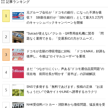
記事ランキング
元グループ会社が「ドコモの銀行」になった不満を吸
収？ SBI新生銀行が「SBIの銀行」として最大5.2万円
のキャッシュバックキャンペーンを開催
“Suicaが使えない”クレカ・QR専用改札機に賛否 「問
題なく運用できる」「交通系ICの方がスムーズ」
ドコモが念願の増収増益に好転 「ドコモMAX」好調も
後押し、今後は“ロイヤルユーザー”を重視
まだ「つながりにくい」声ある“ドコモ通信品質問題”の
現在地 前田社長が明かす「道半ば」の詳細解説
SNSで多発する「無料であげます」投稿の正体 “お涙
ちょうだい”で偽サイトやLINEへ誘導するカラクリ
NHK受信料パトカー・消防車から徴収問題、猛反発を受