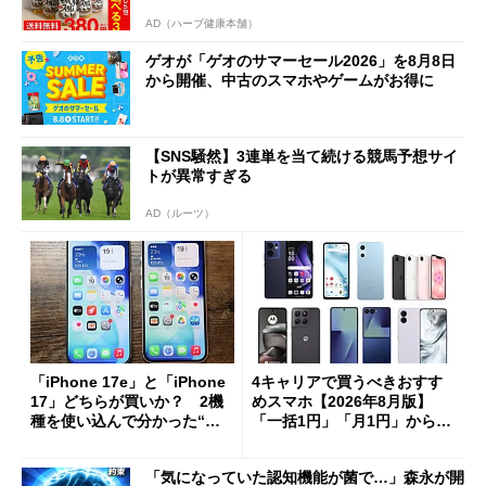
AD（ハーブ健康本舗）
ゲオが「ゲオのサマーセール2026」を8月8日
から開催、中古のスマホやゲームがお得に
【SNS騒然】3連単を当て続ける競馬予想サイ
トが異常すぎる
AD（ルーツ）
「iPhone 17e」と「iPhone
4キャリアで買うべきおすす
17」どちらが買いか？ 2機
めスマホ【2026年8月版】
種を使い込んで分かった“ス
「一括1円」「月1円」からお
ペック表にない違い”
得なiPhone／Pixel／Galaxy
まで
「気になっていた認知機能が菌で…」森永が開