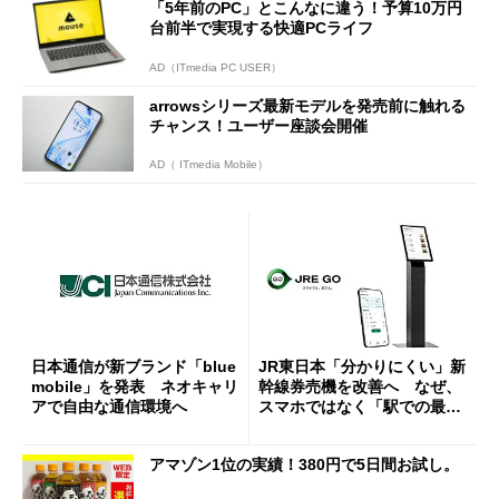
「5年前のPC」とこんなに違う！予算10万円
台前半で実現する快適PCライフ
AD（ITmedia PC USER）
arrowsシリーズ最新モデルを発売前に触れる
チャンス！ユーザー座談会開催
AD（ ITmedia Mobile）
日本通信が新ブランド「blue
JR東日本「分かりにくい」新
mobile」を発表 ネオキャリ
幹線券売機を改善へ なぜ、
アで自由な通信環境へ
スマホではなく「駅での最短
1分購入」を実現？
アマゾン1位の実績！380円で5日間お試し。