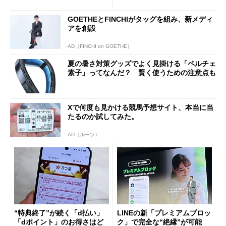
ド”専用
GOETHEとFINCHIがタッグを組み、新メディ
アを創設
AD（FINCHI on GOETHE）
夏の暑さ対策グッズでよく見掛ける「ペルチェ
素子」ってなんだ？ 賢く使うための注意点も
Xで何度も見かける競馬予想サイト、本当に当
たるのか試してみた。
AD（ルーツ）
“特典終了”が続く「d払い」
LINEの新「プレミアムブロッ
「dポイント」のお得さはど
ク」で完全な“絶縁”が可能