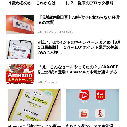
う変わるのか これからは
に？ 従来のブロック機能と
「dカード」の利用が得策？
の決定的な違い
【見城徹×藤田晋】AI時代でも変わらない経営
者の本質
AD（FINCHI on GOETHE）
d払い、dポイントのキャンペーンまとめ【8月
1日最新版】 1万～10万ポイント還元の施策
がめじろ押し
「え、こんなセールやってたの？」80％OFF
以上が続々登場！Amazonの本気が凄すぎる
AD（Amazon）
ahamoに「神です」との声―
あなたの街の「スマホ決済」