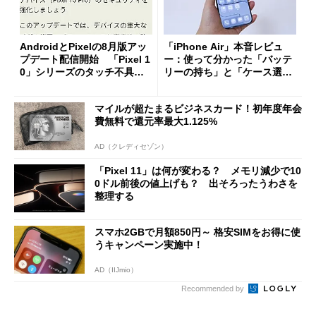
AndroidとPixelの8月版アッ
「iPhone Air」本音レビュ
プデート配信開始 「Pixel 1
ー：使って分かった「バッテ
0」シリーズのタッチ不具合
リーの持ち」と「ケース選
修正やGPU性能改善なども
び」の悩ましさ
マイルが超たまるビジネスカード！初年度年会
費無料で還元率最大1.125%
AD（クレディセゾン）
「Pixel 11」は何が変わる？ メモリ減少で10
0ドル前後の値上げも？ 出そろったうわさを
整理する
スマホ2GBで月額850円～ 格安SIMをお得に使
うキャンペーン実施中！
AD（IIJmio）
Recommended by