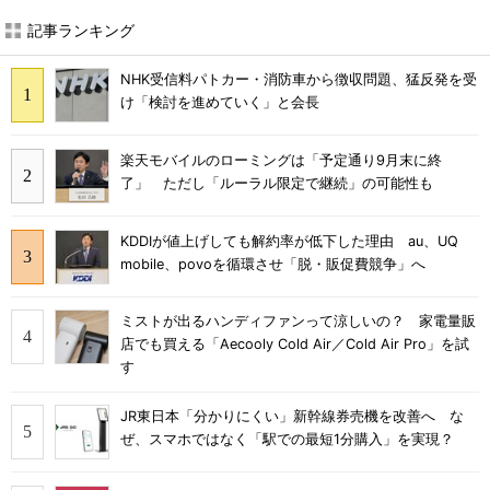
記事ランキング
NHK受信料パトカー・消防車から徴収問題、猛反発を受
け「検討を進めていく」と会長
楽天モバイルのローミングは「予定通り9月末に終
了」 ただし「ルーラル限定で継続」の可能性も
KDDIが値上げしても解約率が低下した理由 au、UQ
mobile、povoを循環させ「脱・販促費競争」へ
ミストが出るハンディファンって涼しいの？ 家電量販
店でも買える「Aecooly Cold Air／Cold Air Pro」を試
す
JR東日本「分かりにくい」新幹線券売機を改善へ な
ぜ、スマホではなく「駅での最短1分購入」を実現？