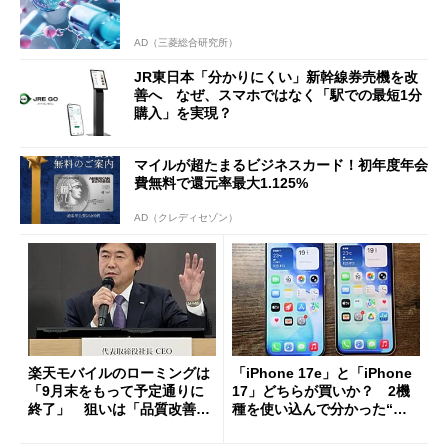
AD（三菱総合研究所）
JR東日本「分かりにくい」新幹線券売機を改
善へ なぜ、スマホではなく「駅での最短1分
購入」を実現？
マイルが超たまるビジネスカード！初年度年会
費無料で還元率最大1.125%
AD（クレディセゾン）
楽天モバイルのローミングは
「iPhone 17e」と「iPhone
「9月末をもって予定通りに
17」どちらが買いか？ 2機
終了」 狙いは「品質改善」
種を使い込んで分かった“ス
ただし「ルーラル限定で期
ペック表にない違い”
限を切った新契約」の可能性