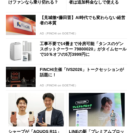
けファンなら乗り切れる？
者は追加料金なしで使える
【見城徹×藤田晋】AI時代でも変わらない経営
者の本質
AD（FINCHI on GOETHE）
工事不要で14畳まで冷房可能「タンスのゲン
スポットクーラー 79800020」がタイムセール
で10％オフの5万3999円に
FINCHI主催「IVS2026」トークセッションが
話題に！
AD（FINCHI on GOETHE）
シャープが「AQUOS R11」
LINEの新「プレミアムブロッ