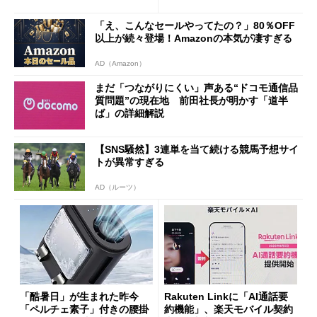
ザー”を重視
「dカード」の利用が得策？
「え、こんなセールやってたの？」80％OFF
以上が続々登場！Amazonの本気が凄すぎる
AD（Amazon）
まだ「つながりにくい」声ある“ドコモ通信品
質問題”の現在地 前田社長が明かす「道半
ば」の詳細解説
【SNS騒然】3連単を当て続ける競馬予想サイ
トが異常すぎる
AD（ルーツ）
「酷暑日」が生まれた昨今
Rakuten Linkに「AI通話要
「ペルチェ素子」付きの腰掛
約機能」、楽天モバイル契約