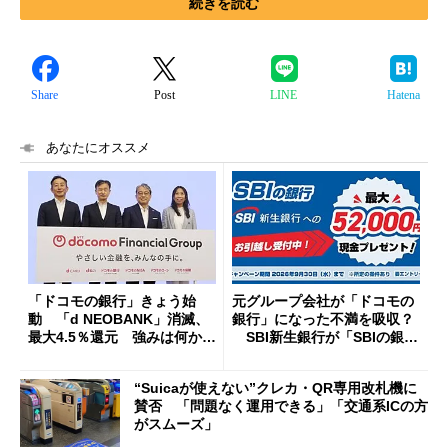
続きを読む
Share
Post
LINE
Hatena
あなたにオススメ
「ドコモの銀行」きょう始
元グループ会社が「ドコモの
動 「d NEOBANK」消滅、
銀行」になった不満を吸収？
最大4.5％還元 強みは何か解
SBI新生銀行が「SBIの銀
説
行」として最大5.2万円のキャ
ッシュバックキャンペーンを
“Suicaが使えない”クレカ・QR専用改札機に
開催
賛否 「問題なく運用できる」「交通系ICの方
がスムーズ」