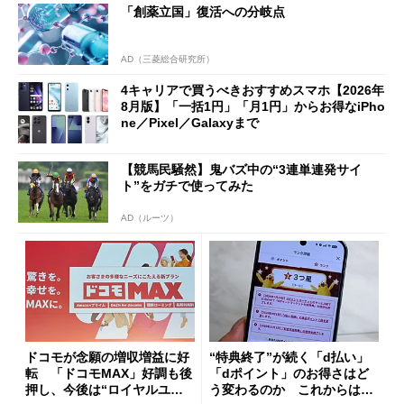
「創薬立国」復活への分岐点
も
AD（三菱総合研究所）
4キャリアで買うべきおすすめスマホ【2026年
8月版】「一括1円」「月1円」からお得なiPho
ne／Pixel／Galaxyまで
【競馬民騒然】鬼バズ中の“3連単連発サイ
ト”をガチで使ってみた
AD（ルーツ）
ドコモが念願の増収増益に好
“特典終了”が続く「d払い」
転 「ドコモMAX」好調も後
「dポイント」のお得さはど
押し、今後は“ロイヤルユー
う変わるのか これからは