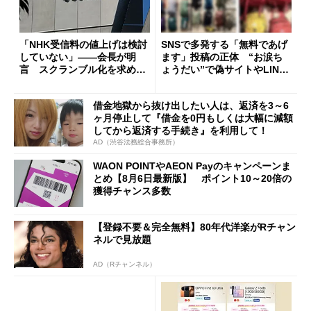
「NHK受信料の値上げは検討
SNSで多発する「無料であげ
していない」――会長が明
ます」投稿の正体 “お涙ち
言 スクランブル化を求める
ょうだい”で偽サイトやLINE
声絶えず
へ誘導するカラクリ
借金地獄から抜け出したい人は、返済を3～6
ヶ月停止して『借金を0円もしくは大幅に減額
してから返済する手続き』を利用して！
AD（渋谷法務総合事務所）
WAON POINTやAEON Payのキャンペーンま
とめ【8月6日最新版】 ポイント10～20倍の
獲得チャンス多数
【登録不要＆完全無料】80年代洋楽がRチャン
ネルで見放題
AD（Rチャンネル）