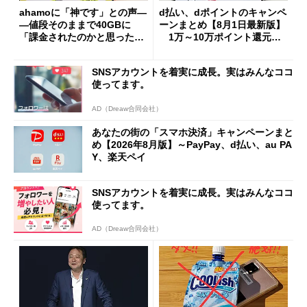
ahamoに「神です」との声―
d払い、dポイントのキャンペ
―値段そのままで40GBに
ーンまとめ【8月1日最新版】
「課金されたのかと思った」
1万～10万ポイント還元の
と戸惑いも
施策がめじろ押し
SNSアカウントを着実に成長。実はみんなココ
使ってます。
AD（Dreaw合同会社）
あなたの街の「スマホ決済」キャンペーンまと
め【2026年8月版】～PayPay、d払い、au PA
Y、楽天ペイ
SNSアカウントを着実に成長。実はみんなココ
使ってます。
AD（Dreaw合同会社）