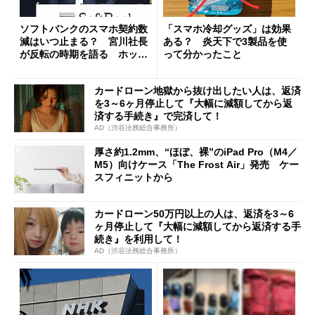
ソフトバンクのスマホ契約数
「スマホ冷却グッズ」は効果
減はいつ止まる？ 宮川社長
ある？ 炎天下で3製品を使
が反転の時期を語る ホッピ
って分かったこと
ング対策は「真剣にやりすぎ
た」
カードローン地獄から抜け出したい人は、返済
を3～6ヶ月停止して『大幅に減額してから返
済する手続き』で完済して！
AD（渋谷法務総合事務所）
厚さ約1.2mm、“ほぼ、裸”のiPad Pro（M4／
M5）向けケース「The Frost Air」発売 ケー
スフィニットから
カードローン50万円以上の人は、返済を3～6
ヶ月停止して『大幅に減額してから返済する手
続き』を利用して！
AD（渋谷法務総合事務所）