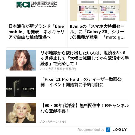
日本通信が新ブランド「blue
IIJmioの「スマホ大特価セー
mobile」を発表 ネオキャリ
ル」に「Galaxy Z8」シリー
アで自由な通信環境へ
ズ3機種が登場 「moto g37
j」や「OPPO Find X9 Ultr
a」も
リボ地獄から抜け出したい人は、返済を3～6
ヶ月停止して『大幅に減額してから返済する手
続き』で完済して！
AD（渋谷法務総合事務所）
「Pixel 11 Pro Fold」のティーザー動画公
開 イベント開始前に予約可能に
【90・00年代洋楽】無料配信中！Rチャンネル
なら登録不要！
AD（Rチャンネル）
Recommended by