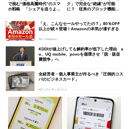
で挑む“価格高騰時代”のスマ
ク」で完全な“絶縁”が可能
ホ戦略 「シェアを追うより
に？ 従来のブロック機能と
も既存ユーザーを大切に」
の決定的な違い
「え、こんなセールやってたの？」80％OFF
以上が続々登場！Amazonの本気が凄すぎる
AD（Amazon）
KDDIが値上げしても解約率が低下した理由 a
u、UQ mobile、povoを循環させ「脱・販促
費競争」へ
全経営者・個人事業主が作るべき「圧倒的コス
パのビジネスカード」
AD（クレディセゾン）