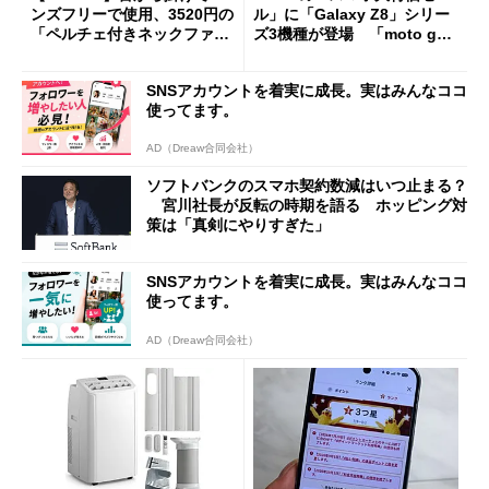
ンズフリーで使用、3520円の
ル」に「Galaxy Z8」シリー
「ペルチェ付きネックファ
ズ3機種が登場 「moto g37
ン」
j」や「OPPO Find X9 Ultr
a」も
SNSアカウントを着実に成長。実はみんなココ
使ってます。
AD（Dreaw合同会社）
ソフトバンクのスマホ契約数減はいつ止まる？
宮川社長が反転の時期を語る ホッピング対
策は「真剣にやりすぎた」
SNSアカウントを着実に成長。実はみんなココ
使ってます。
AD（Dreaw合同会社）