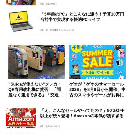
AD（IIJmio）
「5年前のPC」とこんなに違う！予算10万円
台前半で実現する快適PCライフ
AD（ITmedia PC USER）
“Suicaが使えない”クレカ・
ゲオが「ゲオのサマーセール
QR専用改札機に賛否 「問
2026」を8月8日から開催、中
題なく運用できる」「交通系I
古のスマホやゲームがお得に
Cの方がスムーズ」
「え、こんなセールやってたの？」80％OFF
以上が続々登場！Amazonの本気が凄すぎる
AD（Amazon）