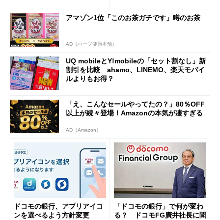
トで大活躍
u PAY、楽天ペイ
アマゾン1位「このお茶ガチです」噂のお茶
AD（ハーブ健康本舗）
UQ mobileとY!mobileの「セット割なし」新
割引を比較 ahamo、LINEMO、楽天モバイ
ルよりもお得？
「え、こんなセールやってたの？」80％OFF
以上が続々登場！Amazonの本気が凄すぎる
AD（Amazon）
ドコモの銀行、アプリアイコ
「ドコモの銀行」で何が変わ
ンを選べるよう方針変更
る？ ドコモFG廣井社長に聞