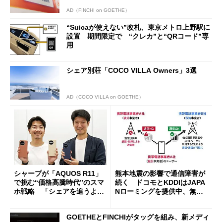
AD（FINCHI on GOETHE）
“Suicaが使えない”改札、東京メトロ上野駅に
設置 期間限定で “クレカ”と“QRコード”専
用
シェア別荘「COCO VILLA Owners」3選
AD（COCO VILLA on GOETHE）
シャープが「AQUOS R11」
熊本地震の影響で通信障害が
で挑む“価格高騰時代”のスマ
続く ドコモとKDDIはJAPA
ホ戦略 「シェアを追うより
Nローミングを提供中、無料
も既存ユーザーを大切に」
Wi-Fi「00000JAPAN」も開
放
GOETHEとFINCHIがタッグを組み、新メディ