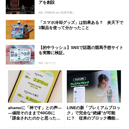
アを創設
AD（FINCHI on GOETHE）
「スマホ冷却グッズ」は効果ある？ 炎天下で
3製品を使って分かったこと
【的中ラッシュ】SNSで話題の競馬予想サイト
を実際に検証。
AD（ルーツ）
ahamoに「神です」との声―
LINEの新「プレミアムブロッ
―値段そのままで40GBに
ク」で完全な“絶縁”が可能
「課金されたのかと思った」
に？ 従来のブロック機能と
と戸惑いも
の決定的な違い