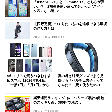
「iPhone 17e」と「iPhone 17」どちらが買
いか？ 2機種を使い込んで分かった“スペッ
ク表にない違い”
【西野亮廣】つくりたいものを追求できる環境
の作り方とは
AD（FINCHI on GOETHE）
4キャリアで買うべきおすす
夏の暑さ対策グッズでよく見
めスマホ【2026年8月版】
掛ける「ペルチェ素子」って
「一括1円」「月1円」からお
なんだ？ 賢く使うための注
得なiPhone／Pixel／Galaxy
意点も
まで
楽天週間ランキング1位！シリーズ累計3億包
のスッキリ茶。380円でお試し
AD（ハーブ健康本舗）