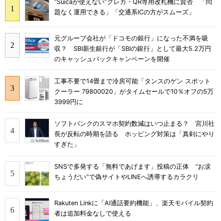
“Suicaが使えない”クレカ・QR専用改札機に賛否 「問
題なく運用できる」「交通系ICの方がスムーズ」
元グループ会社が「ドコモの銀行」になった不満を吸
収？ SBI新生銀行が「SBIの銀行」として最大5.2万円
のキャッシュバックキャンペーンを開催
工事不要で14畳まで冷房可能「タンスのゲン スポット
クーラー 79800020」がタイムセールで10％オフの5万
3999円に
ソフトバンクのスマホ契約数減はいつ止まる？ 宮川社
長が反転の時期を語る ホッピング対策は「真剣にやり
すぎた」
SNSで多発する「無料であげます」投稿の正体 “お涙
ちょうだい”で偽サイトやLINEへ誘導するカラクリ
Rakuten Linkに「AI通話要約機能」、楽天モバイル契約
者は追加料金なしで使える