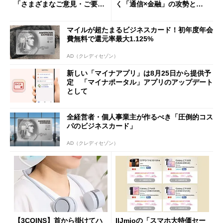
「さまざまなご意見・ご要望
く「通信×金融」の攻勢とグ
を踏まえ」
ループ戦略
マイルが超たまるビジネスカード！初年度年会
費無料で還元率最大1.125%
AD（クレディセゾン）
新しい「マイナアプリ」は8月25日から提供予
定 「マイナポータル」アプリのアップデート
として
全経営者・個人事業主が作るべき「圧倒的コス
パのビジネスカード」
AD（クレディセゾン）
【3COINS】首から掛けてハ
IIJmioの「スマホ大特価セー