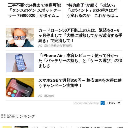
工事不要で14畳まで冷房可能
“特典終了”が続く「d払い」
「タンスのゲン スポットクー
「dポイント」のお得さはど
ラー 79800020」がタイムセ
う変わるのか これからは
ールで10％オフの5万3999円
「dカード」の利用が得策？
に
カードローン50万円以上の人は、返済を3～6
ヶ月停止して『大幅に減額してから返済する手
続き』で完済して！
AD（渋谷法務総合事務所）
「iPhone Air」本音レビュー：使って分かっ
た「バッテリーの持ち」と「ケース選び」の悩
ましさ
スマホ2GBで月額850円～ 格安SIMをお得に使
うキャンペーン実施中！
AD（IIJmio）
Recommended by
記事ランキング