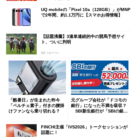
UQ mobileの「Pixel 10a（128GB）」がMNP
で2年間、約1.1万円に【スマホお得情報】
【話題沸騰】3連単連続的中の競馬予想サイ
ト、ついに判明
AD（ルーツ）
「酷暑日」が生まれた昨今
元グループ会社が「ドコモの
「ペルチェ素子」付きの腰掛
銀行」になった不満を吸収？
けファンなら乗り切れる？
SBI新生銀行が「SBIの銀
行」として最大5.2万円のキャ
ッシュバックキャンペーンを
FINCHI主催「IVS2026」トークセッションが
開催
話題に！