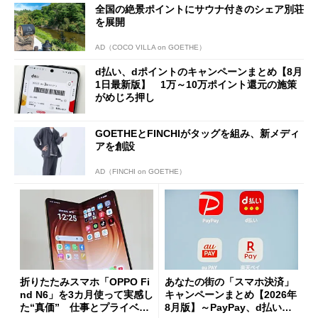
全国の絶景ポイントにサウナ付きのシェア別荘
を展開
AD（COCO VILLA on GOETHE）
d払い、dポイントのキャンペーンまとめ【8月
1日最新版】 1万～10万ポイント還元の施策
がめじろ押し
GOETHEとFINCHIがタッグを組み、新メディ
アを創設
AD（FINCHI on GOETHE）
折りたたみスマホ「OPPO Fi
あなたの街の「スマホ決済」
nd N6」を3カ月使って実感し
キャンペーンまとめ【2026年
た“真価” 仕事とプライベー
8月版】～PayPay、d払い、a