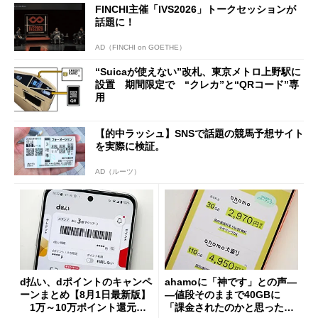
FINCHI主催「IVS2026」トークセッションが
話題に！
AD（FINCHI on GOETHE）
“Suicaが使えない”改札、東京メトロ上野駅に
設置 期間限定で “クレカ”と“QRコード”専
用
【的中ラッシュ】SNSで話題の競馬予想サイト
を実際に検証。
AD（ルーツ）
d払い、dポイントのキャンペ
ahamoに「神です」との声―
ーンまとめ【8月1日最新版】
―値段そのままで40GBに
1万～10万ポイント還元の
「課金されたのかと思った」