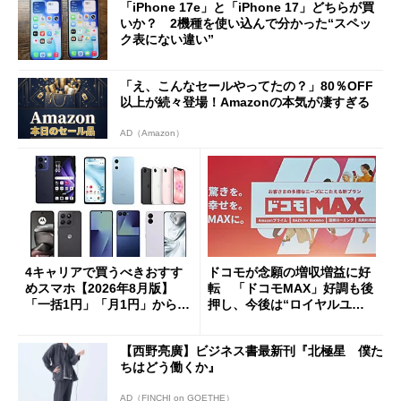
「iPhone 17e」と「iPhone 17」どちらが買
いか？ 2機種を使い込んで分かった“スペッ
ク表にない違い”
「え、こんなセールやってたの？」80％OFF
以上が続々登場！Amazonの本気が凄すぎる
AD（Amazon）
4キャリアで買うべきおすす
ドコモが念願の増収増益に好
めスマホ【2026年8月版】
転 「ドコモMAX」好調も後
「一括1円」「月1円」からお
押し、今後は“ロイヤルユー
得なiPhone／Pixel／Galaxy
ザー”を重視
まで
【西野亮廣】ビジネス書最新刊『北極星 僕た
ちはどう働くか』
AD（FINCHI on GOETHE）