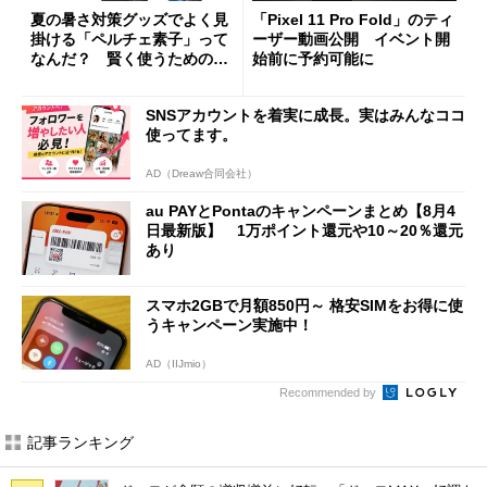
夏の暑さ対策グッズでよく見
「Pixel 11 Pro Fold」のティ
掛ける「ペルチェ素子」って
ーザー動画公開 イベント開
なんだ？ 賢く使うための注
始前に予約可能に
意点も
SNSアカウントを着実に成長。実はみんなココ
使ってます。
AD（Dreaw合同会社）
au PAYとPontaのキャンペーンまとめ【8月4
日最新版】 1万ポイント還元や10～20％還元
あり
スマホ2GBで月額850円～ 格安SIMをお得に使
うキャンペーン実施中！
AD（IIJmio）
Recommended by
記事ランキング