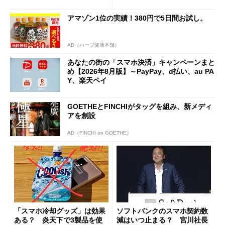
施策がめじろ押し
と戸惑いも
アマゾン1位の実績！380円で5日間お試し。
AD（ハーブ健康本舗）
あなたの街の「スマホ決済」キャンペーンまと
め【2026年8月版】～PayPay、d払い、au PA
Y、楽天ペイ
GOETHEとFINCHIがタッグを組み、新メディ
アを創設
AD（FINCHI on GOETHE）
「スマホ冷却グッズ」は効果
ソフトバンクのスマホ契約数
ある？ 炎天下で3製品を使
減はいつ止まる？ 宮川社長