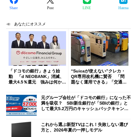
Share
Post
LINE
Hatena
あなたにオススメ
「ドコモの銀行」きょう始
“Suicaが使えない”クレカ・
動 「d NEOBANK」消滅、
QR専用改札機に賛否 「問
最大4.5％還元 強みは何か解
題なく運用できる」「交通系I
説
Cの方がスムーズ」
元グループ会社が「ドコモの銀行」になった不
満を吸収？ SBI新生銀行が「SBIの銀行」と
して最大5.2万円のキャッシュバックキャンペ
ーンを開催
これから選ぶ新型TVはこれ！失敗しない選び
方と、2026年夏の一押しモデル