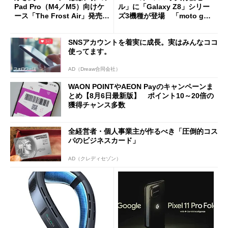
Pad Pro（M4／M5）向けケ
ル」に「Galaxy Z8」シリー
ース「The Frost Air」発売
ズ3機種が登場 「moto g37
ケースフィニットから
j」や「OPPO Find X9 Ultr
a」も
SNSアカウントを着実に成長。実はみんなココ
使ってます。
AD（Dreaw合同会社）
WAON POINTやAEON Payのキャンペーンま
とめ【8月6日最新版】 ポイント10～20倍の
獲得チャンス多数
全経営者・個人事業主が作るべき「圧倒的コス
パのビジネスカード」
AD（クレディセゾン）