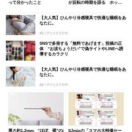
って分かったこと
が反転の時期を語る ホッピ
ング対策は「真剣にやりすぎ
た」
【大人気】ひんやり冷感寝具で快適な睡眠をあ
なたに。
AD（アイリスプラザ）
SNSで多発する「無料であげます」投稿の正
体 “お涙ちょうだい”で偽サイトやLINEへ誘
導するカラクリ
【大人気】ひんやり冷感寝具で快適な睡眠をあ
なたに。
AD（アイリスプラザ）
厚さ約1.2mm、“ほぼ、裸”のi
IIJmioの「スマホ大特価セー