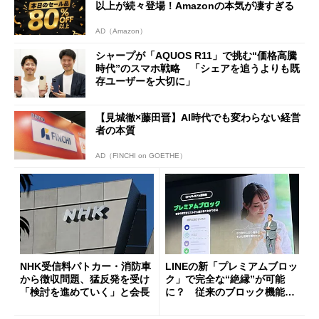
以上が続々登場！Amazonの本気が凄すぎる
AD（Amazon）
シャープが「AQUOS R11」で挑む“価格高騰
時代”のスマホ戦略 「シェアを追うよりも既
存ユーザーを大切に」
【見城徹×藤田晋】AI時代でも変わらない経営
者の本質
AD（FINCHI on GOETHE）
NHK受信料パトカー・消防車
LINEの新「プレミアムブロッ
から徴収問題、猛反発を受け
ク」で完全な“絶縁”が可能
「検討を進めていく」と会長
に？ 従来のブロック機能と
の決定的な違い