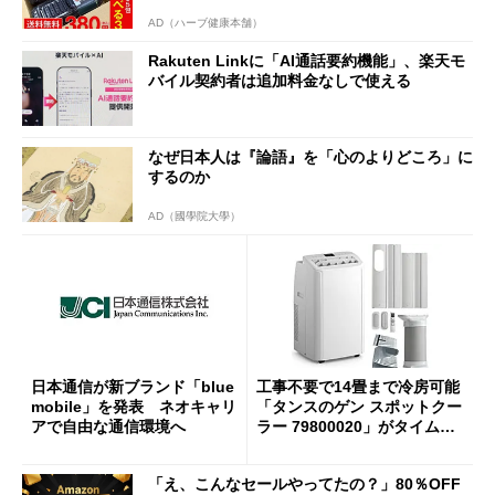
AD（ハーブ健康本舗）
Rakuten Linkに「AI通話要約機能」、楽天モ
バイル契約者は追加料金なしで使える
なぜ日本人は『論語』を「心のよりどころ」に
するのか
AD（國學院大學）
日本通信が新ブランド「blue
工事不要で14畳まで冷房可能
mobile」を発表 ネオキャリ
「タンスのゲン スポットクー
アで自由な通信環境へ
ラー 79800020」がタイムセ
ールで10％オフの5万3999円
に
「え、こんなセールやってたの？」80％OFF