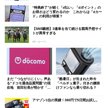
“特典終了”が続く「d払い」「dポイント」の
お得さはどう変わるのか これからは「dカー
ド」の利用が得策？
【SNS騒然】3連単を当て続ける競馬予想サイ
トが異常すぎる
AD（ルーツ）
まだ「つながりにくい」声あ
「酷暑日」が生まれた昨今
る“ドコモ通信品質問題”の現
「ペルチェ素子」付きの腰掛
在地 前田社長が明かす「道
けファンなら乗り切れる？
半ば」の詳細解説
アマゾン1位の実績！380円で5日間お試し。