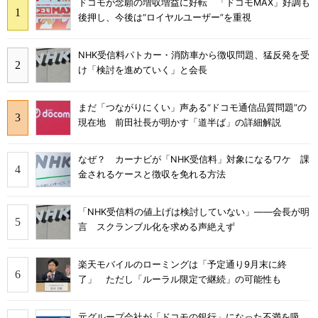
ドコモが念願の増収増益に好転 「ドコモMAX」好調も
後押し、今後は“ロイヤルユーザー”を重視
NHK受信料パトカー・消防車から徴収問題、猛反発を受
け「検討を進めていく」と会長
まだ「つながりにくい」声ある“ドコモ通信品質問題”の
現在地 前田社長が明かす「道半ば」の詳細解説
なぜ？ カーナビが「NHK受信料」対象になるワケ 課
金されるケースと徴収を免れる方法
「NHK受信料の値上げは検討していない」――会長が明
言 スクランブル化を求める声絶えず
楽天モバイルのローミングは「予定通り9月末に終
了」 ただし「ルーラル限定で継続」の可能性も
元グループ会社が「ドコモの銀行」になった不満を吸