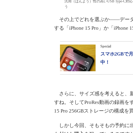
汎用（はんよう）性の高いUSB Type-C対
う
その上でどれを選ぶか――データのやり
する「iPhone 15 Pro」か「iPh
Special
スマホ2GBで
中！
さらに、サイズ感を考えると、新しい望
すね。そしてProRes動画の録画を
15 Pro 256GBストレージの構
しかし今回、そもそもの予約に出