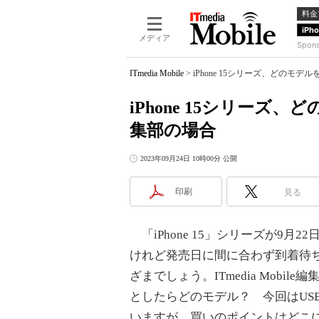
料金
iPh
メディア
Spon
ITmedia Mobile
>
iPhone 15シリーズ、どのモデルを
iPhone 15シリーズ、ど
集部の場合
2023年09月24日 10時00分 公開
印刷
見る
「iPhone 15」シリーズが9
けれど発売日に間に合わず到着待
ざまでしょう。ITmedia Mobi
としたらどのモデル？ 今回はUSB 
いますが、買いのポイントはどこ