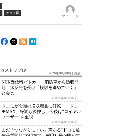
ノ
チョイ得
マイページ
セストップ10
2026年08月08日 更新
NHK受信料パトカー・消防車から徴収問
題、猛反発を受け「検討を進めていく」
と会長
（2026年08月07日）
ドコモが念願の増収増益に好転 「ドコ
モMAX」好調も後押し、今後は“ロイヤル
ユーザー”を重視
（2026年08月06日）
まだ「つながりにくい」声ある“ドコモ通
信品質問題”の現在地 前田社長が明かす