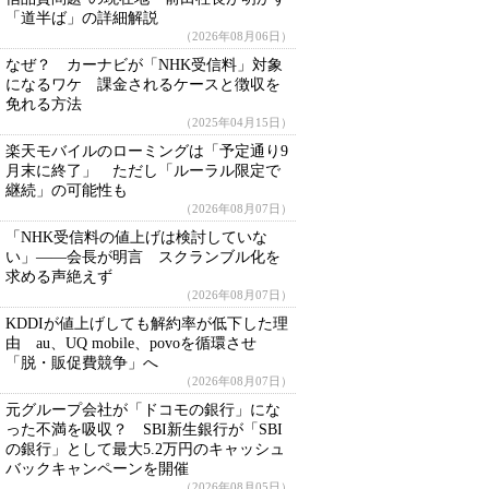
「道半ば」の詳細解説
（2026年08月06日）
なぜ？ カーナビが「NHK受信料」対象
になるワケ 課金されるケースと徴収を
免れる方法
（2025年04月15日）
楽天モバイルのローミングは「予定通り9
月末に終了」 ただし「ルーラル限定で
継続」の可能性も
（2026年08月07日）
「NHK受信料の値上げは検討していな
い」――会長が明言 スクランブル化を
求める声絶えず
（2026年08月07日）
KDDIが値上げしても解約率が低下した理
由 au、UQ mobile、povoを循環させ
「脱・販促費競争」へ
（2026年08月07日）
元グループ会社が「ドコモの銀行」にな
った不満を吸収？ SBI新生銀行が「SBI
の銀行」として最大5.2万円のキャッシュ
バックキャンペーンを開催
（2026年08月05日）