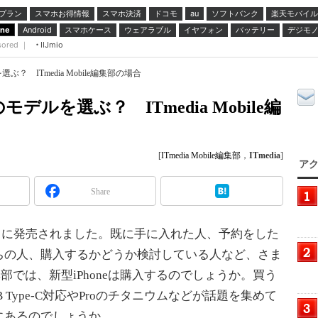
プラン
スマホお得情報
スマホ決済
ドコモ
ソフトバンク
楽天モバイル
au
スマホケース
ウェアラブル
イヤフォン
バッテリー
デジモ
one
Android
sored ｜
IIJmio
選ぶ？ ITmedia Mobile編集部の場合
のモデルを選ぶ？ ITmedia Mobile編
[
ITmedia Mobile編集部
，
ITmedia
]
アク
Share
月22日に発売されました。既に手に入れた人、予約をした
ちの人、購入するかどうか検討している人など、さま
le編集部では、新型iPhoneは購入するのでしょうか。買う
Type-C対応やProのチタニウムなどが話題を集めて
にあるのでしょうか。