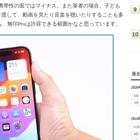
、携帯性の面ではマイナス。また筆者の場合、子ども
neを渡して、動画を見たり音楽を聴いたりすることも多
、無印Proは許容できる範囲かなと思っています。
過
2026
8月
4月
2024
12月
8月