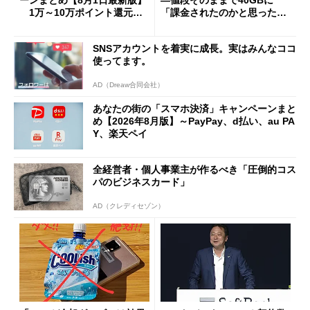
ーンまとめ【8月1日最新版】
―値段そのままで40GBに
1万～10万ポイント還元の
「課金されたのかと思った」
施策がめじろ押し
と戸惑いも
SNSアカウントを着実に成長。実はみんなココ
使ってます。
AD（Dreaw合同会社）
あなたの街の「スマホ決済」キャンペーンまと
め【2026年8月版】～PayPay、d払い、au PA
Y、楽天ペイ
全経営者・個人事業主が作るべき「圧倒的コス
パのビジネスカード」
AD（クレディセゾン）