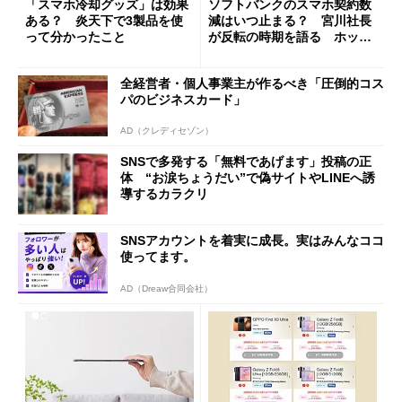
「スマホ冷却グッズ」は効果
ソフトバンクのスマホ契約数
ある？ 炎天下で3製品を使
減はいつ止まる？ 宮川社長
って分かったこと
が反転の時期を語る ホッピ
ング対策は「真剣にやりすぎ
た」
全経営者・個人事業主が作るべき「圧倒的コス
パのビジネスカード」
AD（クレディセゾン）
SNSで多発する「無料であげます」投稿の正
体 “お涙ちょうだい”で偽サイトやLINEへ誘
導するカラクリ
SNSアカウントを着実に成長。実はみんなココ
使ってます。
AD（Dreaw合同会社）