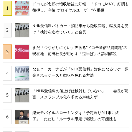
ドコモが念願の増収増益に好転 「ドコモMAX」好調も
後押し、今後は“ロイヤルユーザー”を重視
NHK受信料パトカー・消防車から徴収問題、猛反発を受
け「検討を進めていく」と会長
まだ「つながりにくい」声ある“ドコモ通信品質問題”の
現在地 前田社長が明かす「道半ば」の詳細解説
なぜ？ カーナビが「NHK受信料」対象になるワケ 課
金されるケースと徴収を免れる方法
「NHK受信料の値上げは検討していない」――会長が明
言 スクランブル化を求める声絶えず
楽天モバイルのローミングは「予定通り9月末に終
了」 ただし「ルーラル限定で継続」の可能性も