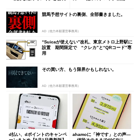
の決定的な違い
競馬予想サイトの裏側、全部書きました。
AD（他力本願運営事務局）
“Suicaが使えない”改札、東京メトロ上野駅に
設置 期間限定で “クレカ”と“QRコード”専
用
その買い方、もう限界かもしれない。
AD（他力本願運営事務局）
d払い、dポイントのキャンペ
ahamoに「神です」との声―