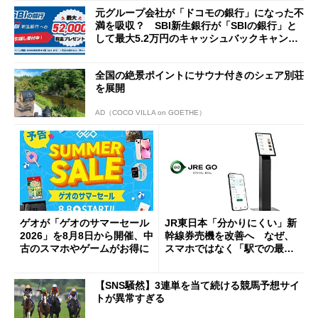
元グループ会社が「ドコモの銀行」になった不
満を吸収？ SBI新生銀行が「SBIの銀行」と
して最大5.2万円のキャッシュバックキャンペ
ーンを開催
全国の絶景ポイントにサウナ付きのシェア別荘
を展開
AD（COCO VILLA on GOETHE）
ゲオが「ゲオのサマーセール
JR東日本「分かりにくい」新
2026」を8月8日から開催、中
幹線券売機を改善へ なぜ、
古のスマホやゲームがお得に
スマホではなく「駅での最短
1分購入」を実現？
【SNS騒然】3連単を当て続ける競馬予想サイ
トが異常すぎる