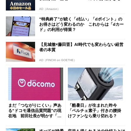
AD（Amazon）
“特典終了”が続く「d払い」「dポイント」の
お得さはどう変わるのか これからは「dカー
ド」の利用が得策？
【見城徹×藤田晋】AI時代でも変わらない経営
者の本質
AD（FINCHI on GOETHE）
まだ「つながりにくい」声あ
「酷暑日」が生まれた昨今
る“ドコモ通信品質問題”の現
「ペルチェ素子」付きの腰掛
在地 前田社長が明かす「道
けファンなら乗り切れる？
半ば」の詳細解説