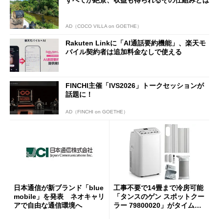
すべてが絶景、収益も得られるその仕組みとは
AD（COCO VILLA on GOETHE）
Rakuten Linkに「AI通話要約機能」、楽天モ
バイル契約者は追加料金なしで使える
FINCHI主催「IVS2026」トークセッションが
話題に！
AD（FINCHI on GOETHE）
日本通信が新ブランド「blue
工事不要で14畳まで冷房可能
mobile」を発表 ネオキャリ
「タンスのゲン スポットクー
アで自由な通信環境へ
ラー 79800020」がタイムセ
ールで10％オフの5万3999円