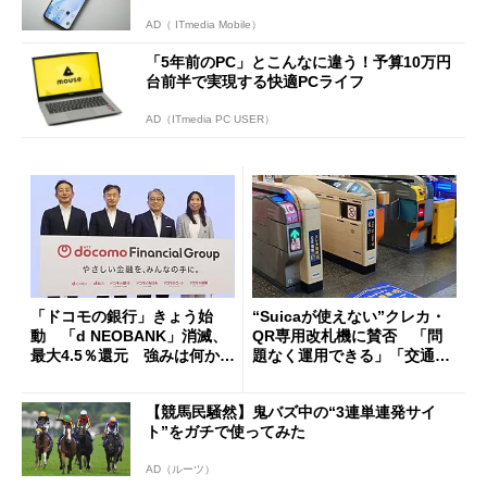
AD（ ITmedia Mobile）
「5年前のPC」とこんなに違う！予算10万円
台前半で実現する快適PCライフ
AD（ITmedia PC USER）
「ドコモの銀行」きょう始
“Suicaが使えない”クレカ・
動 「d NEOBANK」消滅、
QR専用改札機に賛否 「問
最大4.5％還元 強みは何か解
題なく運用できる」「交通系I
説
Cの方がスムーズ」
【競馬民騒然】鬼バズ中の“3連単連発サイ
ト”をガチで使ってみた
AD（ルーツ）