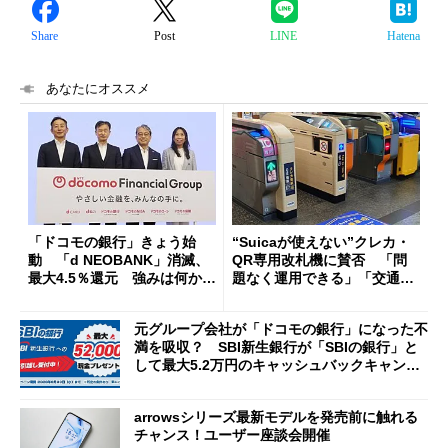
Share
Post
LINE
Hatena
あなたにオススメ
「ドコモの銀行」きょう始
“Suicaが使えない”クレカ・
動 「d NEOBANK」消滅、
QR専用改札機に賛否 「問
最大4.5％還元 強みは何か解
題なく運用できる」「交通系I
説
Cの方がスムーズ」
元グループ会社が「ドコモの銀行」になった不
満を吸収？ SBI新生銀行が「SBIの銀行」と
して最大5.2万円のキャッシュバックキャンペ
ーンを開催
arrowsシリーズ最新モデルを発売前に触れる
チャンス！ユーザー座談会開催