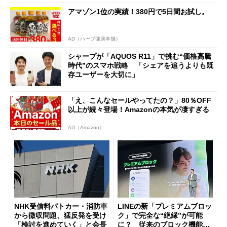
に
アマゾン1位の実績！380円で5日間お試し。
AD（ハーブ健康本舗）
シャープが「AQUOS R11」で挑む“価格高騰
時代”のスマホ戦略 「シェアを追うよりも既
存ユーザーを大切に」
「え、こんなセールやってたの？」80％OFF
以上が続々登場！Amazonの本気が凄すぎる
AD（Amazon）
NHK受信料パトカー・消防車
LINEの新「プレミアムブロッ
から徴収問題、猛反発を受け
ク」で完全な“絶縁”が可能
「検討を進めていく」と会長
に？ 従来のブロック機能と