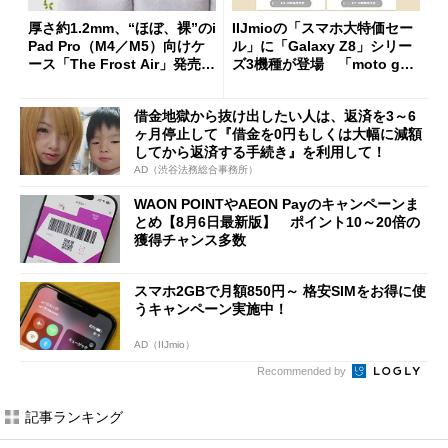
厚さ約1.2mm、“ほぼ、裸”のi
IIJmioの「スマホ大特価セー
Pad Pro（M4／M5）向けケ
ル」に「Galaxy Z8」シリー
ース「The Frost Air」発売
ズ3機種が登場 「moto g37
ケースフィニットから
j」や「OPPO Find X9 Ultr
a」も
借金地獄から抜け出したい人は、返済を3～6
ヶ月停止して『借金を0円もしくは大幅に減額
してから返済する手続き』を利用して！
AD（渋谷法務総合事務所）
WAON POINTやAEON Payのキャンペーンま
とめ【8月6日最新版】 ポイント10～20倍の
獲得チャンス多数
スマホ2GBで月額850円～ 格安SIMをお得に使
うキャンペーン実施中！
AD（IIJmio）
Recommended by
記事ランキング