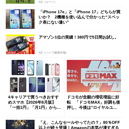
AD（ルーツ）
「iPhone 17e」と「iPhone 17」どちらが買
いか？ 2機種を使い込んで分かった“スペッ
ク表にない違い”
アマゾン1位の実績！380円で5日間お試し。
AD（ハーブ健康本舗）
4キャリアで買うべきおすす
ドコモが念願の増収増益に好
めスマホ【2026年8月版】
転 「ドコモMAX」好調も後
「一括1円」「月1円」からお
押し、今後は“ロイヤルユー
得なiPhone／Pixel／Galaxy
ザー”を重視
まで
「え、こんなセールやってたの？」80％OFF
以上が続々登場！Amazonの本気が凄すぎる