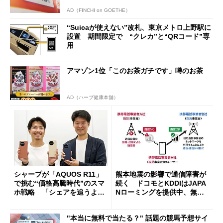
AD（FINCHI on GOETHE）
“Suicaが使えない”改札、東京メトロ上野駅に
設置 期間限定で “クレカ”と“QRコード”専
用
アマゾン1位「このお茶ガチです」噂のお茶
AD（ハーブ健康本舗）
シャープが「AQUOS R11」
熊本地震の影響で通信障害が
で挑む“価格高騰時代”のスマ
続く ドコモとKDDIはJAPA
ホ戦略 「シェアを追うより
Nローミングを提供中、無料
も既存ユーザーを大切に」
Wi-Fi「00000JAPAN」も開
放
"本当に無料で当たる？" 話題の競馬予想サイ