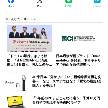
Share
Post
LINE
Hatena
あなたにオススメ
「ドコモの銀行」きょう始
日本通信が新ブランド「blue
動 「d NEOBANK」消滅、
mobile」を発表 ネオキャリ
最大4.5％還元 強みは何か解
アで自由な通信環境へ
説
JR東日本「分かりにくい」新幹線券売機を改
善へ なぜ、スマホではなく「駅での最短1分
購入」を実現？
「5年前のPC」とこんなに違う！予算10万円
台前半で実現する快適PCライフ