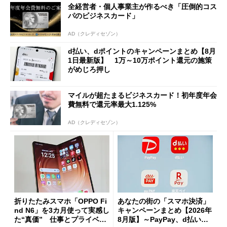
全経営者・個人事業主が作るべき「圧倒的コス
パのビジネスカード」
AD（クレディセゾン）
d払い、dポイントのキャンペーンまとめ【8月
1日最新版】 1万～10万ポイント還元の施策
がめじろ押し
マイルが超たまるビジネスカード！初年度年会
費無料で還元率最大1.125%
AD（クレディセゾン）
折りたたみスマホ「OPPO Fi
あなたの街の「スマホ決済」
nd N6」を3カ月使って実感し
キャンペーンまとめ【2026年
た“真価” 仕事とプライベー
8月版】～PayPay、d払い、a