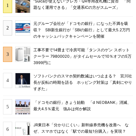
“Suicaが使えない”クレカ・QR専用改札機に賛否 「問
題なく運用できる」「交通系ICの方がスムーズ」
元グループ会社が「ドコモの銀行」になった不満を吸
収？ SBI新生銀行が「SBIの銀行」として最大5.2万円
のキャッシュバックキャンペーンを開催
工事不要で14畳まで冷房可能「タンスのゲン スポット
クーラー 79800020」がタイムセールで10％オフの5万
3999円に
ソフトバンクのスマホ契約数減はいつ止まる？ 宮川社
長が反転の時期を語る ホッピング対策は「真剣にやり
すぎた」
「ドコモの銀行」きょう始動 「d NEOBANK」消滅、
最大4.5％還元 強みは何か解説
JR東日本「分かりにくい」新幹線券売機を改善へ な
ぜ、スマホではなく「駅での最短1分購入」を実現？