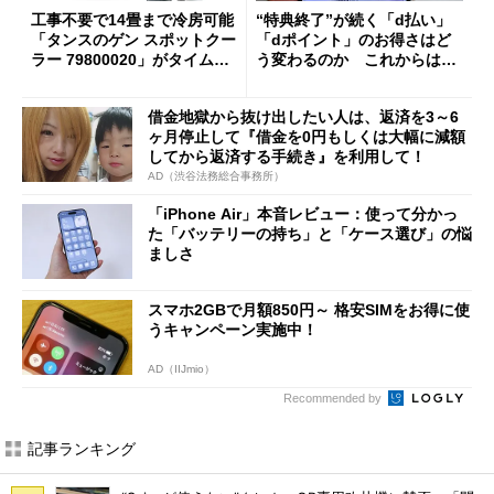
工事不要で14畳まで冷房可能
“特典終了”が続く「d払い」
「タンスのゲン スポットクー
「dポイント」のお得さはど
ラー 79800020」がタイムセ
う変わるのか これからは
ールで10％オフの5万3999円
「dカード」の利用が得策？
に
借金地獄から抜け出したい人は、返済を3～6
ヶ月停止して『借金を0円もしくは大幅に減額
してから返済する手続き』を利用して！
AD（渋谷法務総合事務所）
「iPhone Air」本音レビュー：使って分かっ
た「バッテリーの持ち」と「ケース選び」の悩
ましさ
スマホ2GBで月額850円～ 格安SIMをお得に使
うキャンペーン実施中！
AD（IIJmio）
Recommended by
記事ランキング