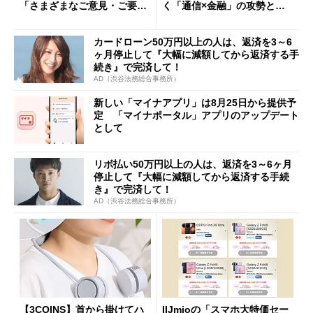
「さまざまなご意見・ご要望
く「通信×金融」の攻勢とグ
を踏まえ」
ループ戦略
カードローン50万円以上の人は、返済を3～6
ヶ月停止して『大幅に減額してから返済する手
続き』で完済して！
AD（渋谷法務総合事務所）
新しい「マイナアプリ」は8月25日から提供予
定 「マイナポータル」アプリのアップデート
として
リボ払い50万円以上の人は、返済を3～6ヶ月
停止して『大幅に減額してから返済する手続
き』で完済して！
AD（渋谷法務総合事務所）
【3COINS】首から掛けてハ
IIJmioの「スマホ大特価セー