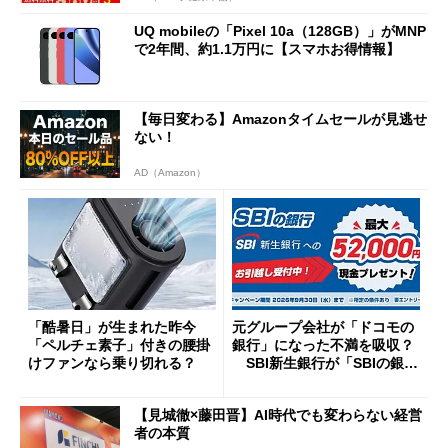
UQ mobileの「Pixel 10a（128GB）」がMNP
で2年間、約1.1万円に【スマホお得情報】
【毎日変わる】Amazonタイムセールが見逃せ
ない！
AD（Amazon）
「酷暑日」が生まれた昨今
元グループ会社が「ドコモの
「ペルチェ素子」付きの腰掛
銀行」になった不満を吸収？
けファンなら乗り切れる？
SBI新生銀行が「SBIの銀
行」として最大5.2万円のキャ
ッシュバックキャンペーンを
【見城徹×藤田晋】AI時代でも変わらない経営
開催
者の本質