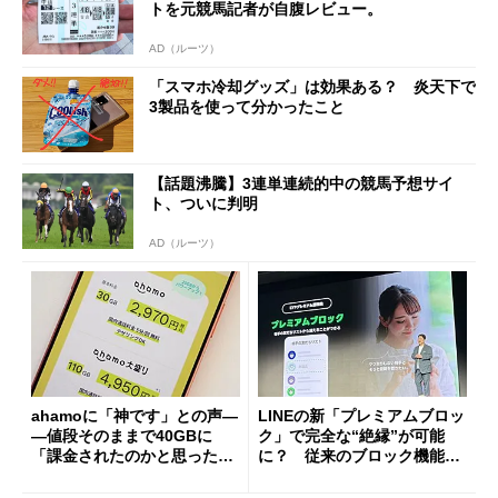
トを元競馬記者が自腹レビュー。
AD（ルーツ）
「スマホ冷却グッズ」は効果ある？ 炎天下で
3製品を使って分かったこと
【話題沸騰】3連単連続的中の競馬予想サイ
ト、ついに判明
AD（ルーツ）
ahamoに「神です」との声―
LINEの新「プレミアムブロッ
―値段そのままで40GBに
ク」で完全な“絶縁”が可能
「課金されたのかと思った」
に？ 従来のブロック機能と
と戸惑いも
の決定的な違い