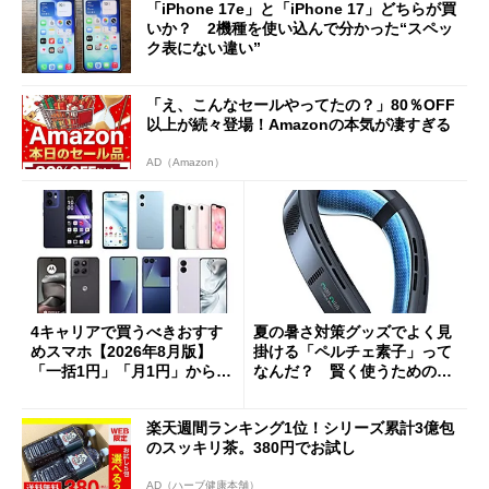
「iPhone 17e」と「iPhone 17」どちらが買
いか？ 2機種を使い込んで分かった“スペッ
ク表にない違い”
「え、こんなセールやってたの？」80％OFF
以上が続々登場！Amazonの本気が凄すぎる
AD（Amazon）
4キャリアで買うべきおすす
夏の暑さ対策グッズでよく見
めスマホ【2026年8月版】
掛ける「ペルチェ素子」って
「一括1円」「月1円」からお
なんだ？ 賢く使うための注
得なiPhone／Pixel／Galaxy
意点も
まで
楽天週間ランキング1位！シリーズ累計3億包
のスッキリ茶。380円でお試し
AD（ハーブ健康本舗）