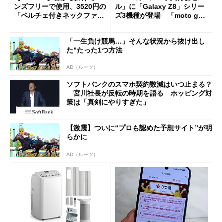
ンズフリーで使用、3520円の
ル」に「Galaxy Z8」シリー
「ペルチェ付きネックファ
ズ3機種が登場 「moto g37
ン」
j」や「OPPO Find X9 Ultr
a」も
「一生負け競馬…」そんな状況から抜け出し
た”たった1つ方法
AD（ルーツ）
ソフトバンクのスマホ契約数減はいつ止まる？
宮川社長が反転の時期を語る ホッピング対
策は「真剣にやりすぎた」
【激震】ついに“プロも認めた予想サイト”が明
らかに
AD（ルーツ）