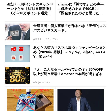
d払い、dポイントのキャンペ
ahamoに「神です」との声―
ーンまとめ【8月1日最新版】
―値段そのままで40GBに
1万～10万ポイント還元の
「課金されたのかと思った」
施策がめじろ押し
と戸惑いも
全経営者・個人事業主が作るべき「圧倒的コス
パのビジネスカード」
AD（クレディセゾン）
あなたの街の「スマホ決済」キャンペーンまと
め【2026年8月版】～PayPay、d払い、au PA
Y、楽天ペイ
「え、こんなセールやってたの？」80％OFF
以上が続々登場！Amazonの本気が凄すぎる
AD（Amazon）