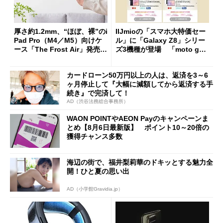
厚さ約1.2mm、“ほぼ、裸”のi
IIJmioの「スマホ大特価セー
Pad Pro（M4／M5）向けケ
ル」に「Galaxy Z8」シリー
ース「The Frost Air」発売
ズ3機種が登場 「moto g37
ケースフィニットから
j」や「OPPO Find X9 Ultr
a」も
カードローン50万円以上の人は、返済を3～6
ヶ月停止して『大幅に減額してから返済する手
続き』で完済して！
AD（渋谷法務総合事務所）
WAON POINTやAEON Payのキャンペーンま
とめ【8月6日最新版】 ポイント10～20倍の
獲得チャンス多数
海辺の街で、福井梨莉華のドキッとする魅力全
開！ひと夏の思い出
AD（小学館Gravidia.jp）