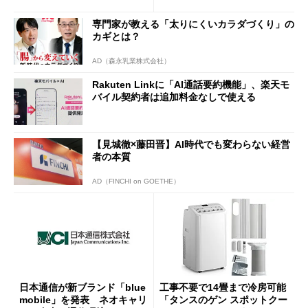
半ば」の詳細解説
専門家が教える「太りにくいカラダづくり」の
カギとは？
AD（森永乳業株式会社）
Rakuten Linkに「AI通話要約機能」、楽天モ
バイル契約者は追加料金なしで使える
【見城徹×藤田晋】AI時代でも変わらない経営
者の本質
AD（FINCHI on GOETHE）
日本通信が新ブランド「blue
工事不要で14畳まで冷房可能
mobile」を発表 ネオキャリ
「タンスのゲン スポットクー