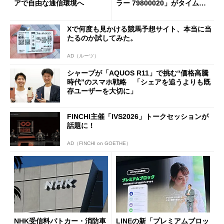
アで自由な通信環境へ
ラー 79800020」がタイムセ
ールで10％オフの5万3999円
に
Xで何度も見かける競馬予想サイト、本当に当
たるのか試してみた。
AD（ルーツ）
シャープが「AQUOS R11」で挑む“価格高騰
時代”のスマホ戦略 「シェアを追うよりも既
存ユーザーを大切に」
FINCHI主催「IVS2026」トークセッションが
話題に！
AD（FINCHI on GOETHE）
NHK受信料パトカー・消防車
LINEの新「プレミアムブロッ