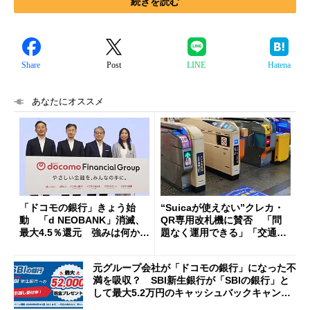
続きを読む
Share
Post
LINE
Hatena
あなたにオススメ
「ドコモの銀行」きょう始
“Suicaが使えない”クレカ・
動 「d NEOBANK」消滅、
QR専用改札機に賛否 「問
最大4.5％還元 強みは何か解
題なく運用できる」「交通系I
説
Cの方がスムーズ」
元グループ会社が「ドコモの銀行」になった不
満を吸収？ SBI新生銀行が「SBIの銀行」と
して最大5.2万円のキャッシュバックキャンペ
ーンを開催