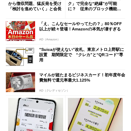
から徴収問題、猛反発を受け
ク」で完全な“絶縁”が可能
「検討を進めていく」と会長
に？ 従来のブロック機能と
の決定的な違い
「え、こんなセールやってたの？」80％OFF
以上が続々登場！Amazonの本気が凄すぎる
AD（Amazon）
“Suicaが使えない”改札、東京メトロ上野駅に
設置 期間限定で “クレカ”と“QRコード”専
用
マイルが超たまるビジネスカード！初年度年会
費無料で還元率最大1.125%
AD（クレディセゾン）