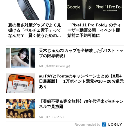
夏の暑さ対策グッズでよく見
「Pixel 11 Pro Fold」のティ
掛ける「ペルチェ素子」って
ーザー動画公開 イベント開
なんだ？ 賢く使うための注
始前に予約可能に
意点も
天木じゅんのIカップを全解放した｢バストトッ
プの限界表現｣
AD（小学館Gravidia.jp）
au PAYとPontaのキャンペーンまとめ【8月4
日最新版】 1万ポイント還元や10～20％還元
あり
【登録不要＆完全無料】70年代洋楽がRチャン
ネルで見放題
AD（Rチャンネル）
Recommended by