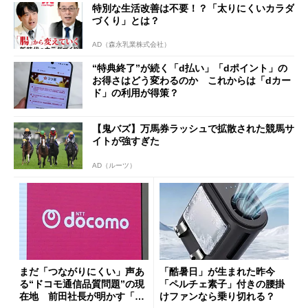
特別な生活改善は不要！？「太りにくいカラダ
づくり」とは？
AD（森永乳業株式会社）
“特典終了”が続く「d払い」「dポイント」の
お得さはどう変わるのか これからは「dカー
ド」の利用が得策？
【鬼バズ】万馬券ラッシュで拡散された競馬サ
イトが強すぎた
AD（ルーツ）
まだ「つながりにくい」声あ
「酷暑日」が生まれた昨今
る“ドコモ通信品質問題”の現
「ペルチェ素子」付きの腰掛
在地 前田社長が明かす「道
けファンなら乗り切れる？