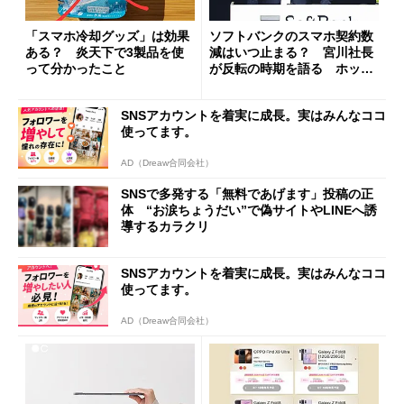
「スマホ冷却グッズ」は効果
ソフトバンクのスマホ契約数
ある？ 炎天下で3製品を使
減はいつ止まる？ 宮川社長
って分かったこと
が反転の時期を語る ホッピ
ング対策は「真剣にやりすぎ
た」
SNSアカウントを着実に成長。実はみんなココ
使ってます。
AD（Dreaw合同会社）
SNSで多発する「無料であげます」投稿の正
体 “お涙ちょうだい”で偽サイトやLINEへ誘
導するカラクリ
SNSアカウントを着実に成長。実はみんなココ
使ってます。
AD（Dreaw合同会社）