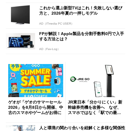
これから選ぶ新型TVはこれ！失敗しない選び
方と、2026年夏の一押しモデル
AD（ITmedia PC USER）
FPが解説！Apple製品を分割手数料0円で入手
する方法とは？
AD（Fav-Log）
ゲオが「ゲオのサマーセール
JR東日本「分かりにくい」新
2026」を8月8日から開催、中
幹線券売機を改善へ なぜ、
古のスマホやゲームがお得に
スマホではなく「駅での最短
1分購入」を実現？
人と環境の関わり合いを紐解くと多様な関係性