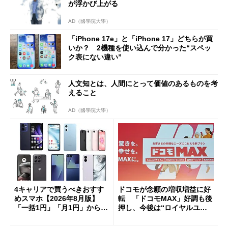
が浮かび上がる
AD（國學院大學）
「iPhone 17e」と「iPhone 17」どちらが買
いか？ 2機種を使い込んで分かった“スペッ
ク表にない違い”
人文知とは、人間にとって価値のあるものを考
えること
AD（國學院大學）
4キャリアで買うべきおすす
ドコモが念願の増収増益に好
めスマホ【2026年8月版】
転 「ドコモMAX」好調も後
「一括1円」「月1円」からお
押し、今後は“ロイヤルユー
得なiPhone／Pixel／Galaxy
ザー”を重視
まで