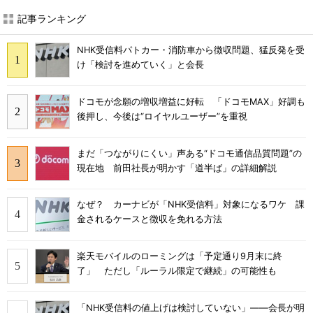
記事ランキング
NHK受信料パトカー・消防車から徴収問題、猛反発を受
け「検討を進めていく」と会長
ドコモが念願の増収増益に好転 「ドコモMAX」好調も
後押し、今後は“ロイヤルユーザー”を重視
まだ「つながりにくい」声ある“ドコモ通信品質問題”の
現在地 前田社長が明かす「道半ば」の詳細解説
なぜ？ カーナビが「NHK受信料」対象になるワケ 課
金されるケースと徴収を免れる方法
楽天モバイルのローミングは「予定通り9月末に終
了」 ただし「ルーラル限定で継続」の可能性も
「NHK受信料の値上げは検討していない」――会長が明