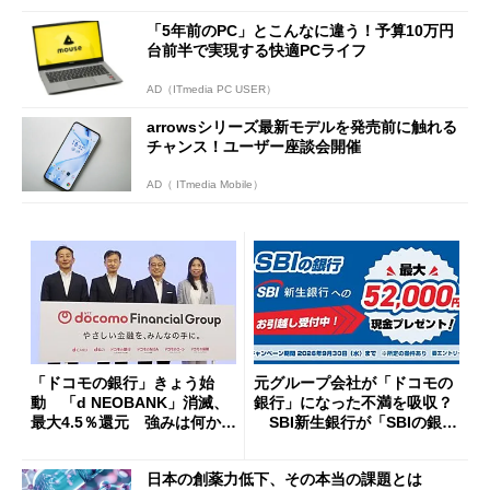
「5年前のPC」とこんなに違う！予算10万円
台前半で実現する快適PCライフ
AD（ITmedia PC USER）
arrowsシリーズ最新モデルを発売前に触れる
チャンス！ユーザー座談会開催
AD（ ITmedia Mobile）
「ドコモの銀行」きょう始
元グループ会社が「ドコモの
動 「d NEOBANK」消滅、
銀行」になった不満を吸収？
最大4.5％還元 強みは何か解
SBI新生銀行が「SBIの銀
説
行」として最大5.2万円のキャ
ッシュバックキャンペーンを
日本の創薬力低下、その本当の課題とは
開催