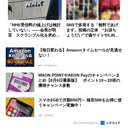
「NHK受信料の値上げは検討
SNSで多発する「無料であげ
していない」――会長が明
ます」投稿の正体 “お涙ち
言 スクランブル化を求める
ょうだい”で偽サイトやLINE
声絶えず
へ誘導するカラクリ
【毎日変わる】Amazonタイムセールが見逃せ
ない！
AD（Amazon）
WAON POINTやAEON Payのキャンペーンま
とめ【8月6日最新版】 ポイント10～20倍の
獲得チャンス多数
スマホ2GBで月額850円～ 格安SIMをお得に使
うキャンペーン実施中！
AD（IIJmio）
Recommended by