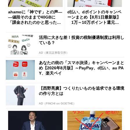
ahamoに「神です」との声―
d払い、dポイントのキャンペ
―値段そのままで40GBに
ーンまとめ【8月1日最新版】
「課金されたのかと思った」
1万～10万ポイント還元の
と戸惑いも
施策がめじろ押し
活用に大きな差！投資の税制優遇制度は利用し
ている？
AD（東京証券取引所）
あなたの街の「スマホ決済」キャンペーンまと
め【2026年8月版】～PayPay、d払い、au PA
Y、楽天ペイ
【西野亮廣】つくりたいものを追求できる環境
の作り方とは
AD（FINCHI on GOETHE）