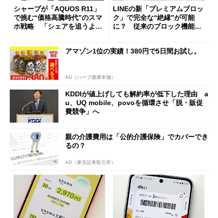
シャープが「AQUOS R11」
LINEの新「プレミアムブロッ
で挑む“価格高騰時代”のスマ
ク」で完全な“絶縁”が可能
ホ戦略 「シェアを追うより
に？ 従来のブロック機能と
も既存ユーザーを大切に」
の決定的な違い
アマゾン1位の実績！380円で5日間お試し。
AD（ハーブ健康本舗）
KDDIが値上げしても解約率が低下した理由 a
u、UQ mobile、povoを循環させ「脱・販促
費競争」へ
親の介護費用は「公的介護保険」でカバーでき
るの？
AD（東京証券取引所）