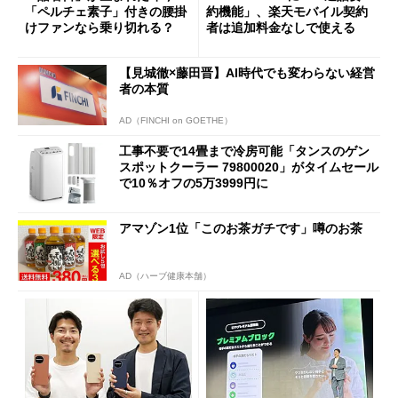
「ペルチェ素子」付きの腰掛
約機能」、楽天モバイル契約
けファンなら乗り切れる？
者は追加料金なしで使える
【見城徹×藤田晋】AI時代でも変わらない経営
者の本質
AD（FINCHI on GOETHE）
工事不要で14畳まで冷房可能「タンスのゲン
スポットクーラー 79800020」がタイムセール
で10％オフの5万3999円に
アマゾン1位「このお茶ガチです」噂のお茶
AD（ハーブ健康本舗）