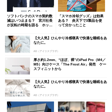
ソフトバンクのスマホ契約数
「スマホ冷却グッズ」は効果
減はいつ止まる？ 宮川社長
ある？ 炎天下で3製品を使
が反転の時期を語る ホッピ
って分かったこと
ング対策は「真剣にやりすぎ
た」
【大人気】ひんやり冷感寝具で快適な睡眠をあ
なたに。
AD（アイリスプラザ）
厚さ約1.2mm、“ほぼ、裸”のiPad Pro（M4／
M5）向けケース「The Frost Air」発売 ケー
スフィニットから
【大人気】ひんやり冷感寝具で快適な睡眠をあ
なたに。
AD（アイリスプラザ）