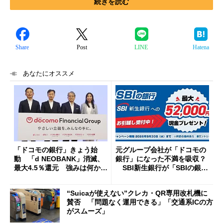
続きを読む
Share
Post
LINE
Hatena
あなたにオススメ
「ドコモの銀行」きょう始
元グループ会社が「ドコモの
動 「d NEOBANK」消滅、
銀行」になった不満を吸収？
最大4.5％還元 強みは何か解
SBI新生銀行が「SBIの銀
説
行」として最大5.2万円のキャ
ッシュバックキャンペーンを
“Suicaが使えない”クレカ・QR専用改札機に
開催
賛否 「問題なく運用できる」「交通系ICの方
がスムーズ」