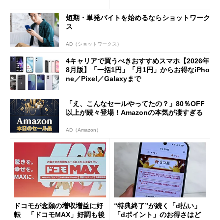
ただし「ルーラル限定で期
ペック表にない違い”
限を切った新契約」の可能性
短期・単発バイトを始めるならショットワーク
も
ス
AD（ショットワークス）
4キャリアで買うべきおすすめスマホ【2026年
8月版】「一括1円」「月1円」からお得なiPho
ne／Pixel／Galaxyまで
「え、こんなセールやってたの？」80％OFF
以上が続々登場！Amazonの本気が凄すぎる
AD（Amazon）
ドコモが念願の増収増益に好
“特典終了”が続く「d払い」
転 「ドコモMAX」好調も後
「dポイント」のお得さはど