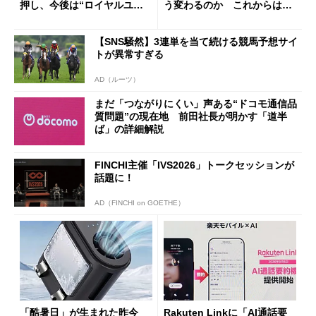
押し、今後は“ロイヤルユー
う変わるのか これからは
ザー”を重視
「dカード」の利用が得策？
【SNS騒然】3連単を当て続ける競馬予想サイ
トが異常すぎる
AD（ルーツ）
まだ「つながりにくい」声ある“ドコモ通信品
質問題”の現在地 前田社長が明かす「道半
ば」の詳細解説
FINCHI主催「IVS2026」トークセッションが
話題に！
AD（FINCHI on GOETHE）
「酷暑日」が生まれた昨今
Rakuten Linkに「AI通話要