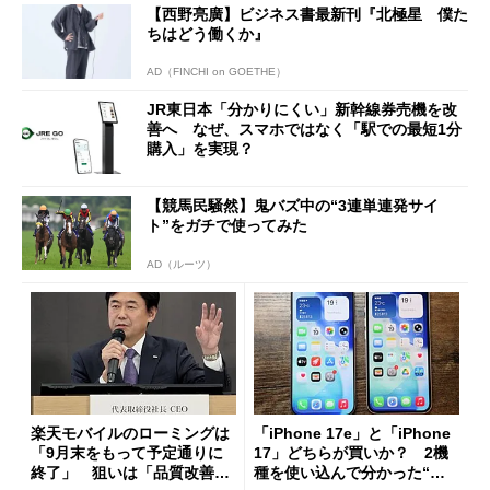
【西野亮廣】ビジネス書最新刊『北極星 僕た
ちはどう働くか』
AD（FINCHI on GOETHE）
JR東日本「分かりにくい」新幹線券売機を改
善へ なぜ、スマホではなく「駅での最短1分
購入」を実現？
【競馬民騒然】鬼バズ中の“3連単連発サイ
ト”をガチで使ってみた
AD（ルーツ）
楽天モバイルのローミングは
「iPhone 17e」と「iPhone
「9月末をもって予定通りに
17」どちらが買いか？ 2機
終了」 狙いは「品質改善」
種を使い込んで分かった“ス