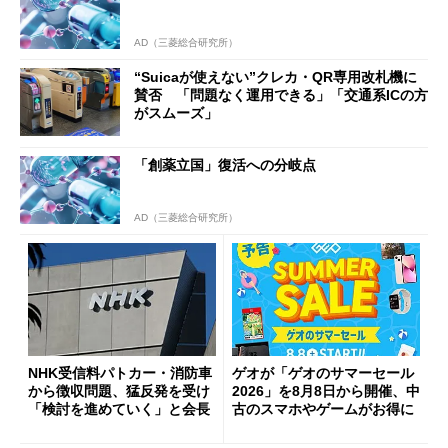
AD（三菱総合研究所）
“Suicaが使えない”クレカ・QR専用改札機に
賛否 「問題なく運用できる」「交通系ICの方
がスムーズ」
「創薬立国」復活への分岐点
AD（三菱総合研究所）
NHK受信料パトカー・消防車
ゲオが「ゲオのサマーセール
から徴収問題、猛反発を受け
2026」を8月8日から開催、中
「検討を進めていく」と会長
古のスマホやゲームがお得に