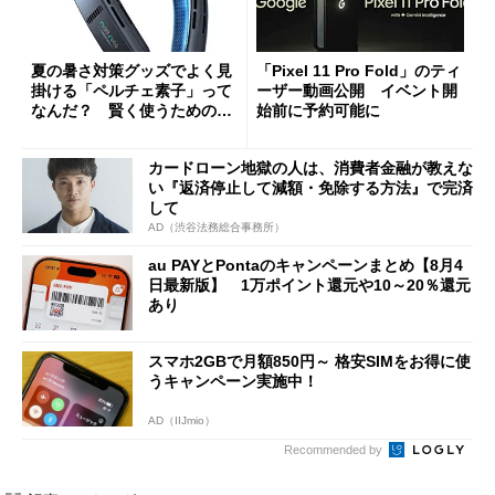
夏の暑さ対策グッズでよく見
「Pixel 11 Pro Fold」のティ
掛ける「ペルチェ素子」って
ーザー動画公開 イベント開
なんだ？ 賢く使うための注
始前に予約可能に
意点も
カードローン地獄の人は、消費者金融が教えな
い『返済停止して減額・免除する方法』で完済
して
AD（渋谷法務総合事務所）
au PAYとPontaのキャンペーンまとめ【8月4
日最新版】 1万ポイント還元や10～20％還元
あり
スマホ2GBで月額850円～ 格安SIMをお得に使
うキャンペーン実施中！
AD（IIJmio）
Recommended by