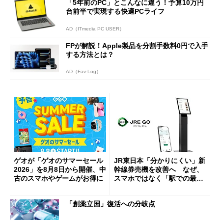
「5年前のPC」とこんなに違う！予算10万円
台前半で実現する快適PCライフ
AD（ITmedia PC USER）
FPが解説！Apple製品を分割手数料0円で入手
する方法とは？
AD（Fav-Log）
ゲオが「ゲオのサマーセール
JR東日本「分かりにくい」新
2026」を8月8日から開催、中
幹線券売機を改善へ なぜ、
古のスマホやゲームがお得に
スマホではなく「駅での最短
1分購入」を実現？
「創薬立国」復活への分岐点