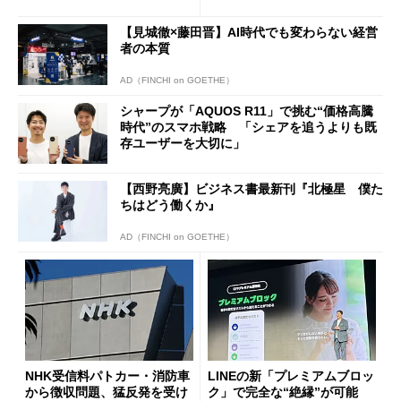
ールで10％オフの5万3999円
に
【見城徹×藤田晋】AI時代でも変わらない経営
者の本質
AD（FINCHI on GOETHE）
シャープが「AQUOS R11」で挑む“価格高騰
時代”のスマホ戦略 「シェアを追うよりも既
存ユーザーを大切に」
【西野亮廣】ビジネス書最新刊『北極星 僕た
ちはどう働くか』
AD（FINCHI on GOETHE）
NHK受信料パトカー・消防車
LINEの新「プレミアムブロッ
から徴収問題、猛反発を受け
ク」で完全な“絶縁”が可能