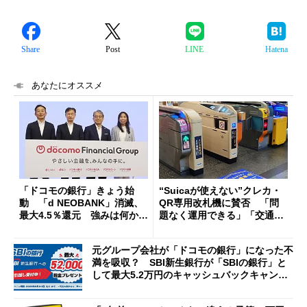
Share
Post
LINE
Hatena
あなたにオススメ
「ドコモの銀行」きょう始
“Suicaが使えない”クレカ・
動 「d NEOBANK」消滅、
QR専用改札機に賛否 「問
最大4.5％還元 強みは何か解
題なく運用できる」「交通系I
説
Cの方がスムーズ」
元グループ会社が「ドコモの銀行」になった不
満を吸収？ SBI新生銀行が「SBIの銀行」と
して最大5.2万円のキャッシュバックキャンペ
ーンを開催