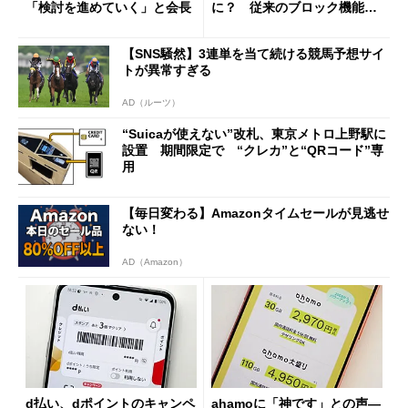
「検討を進めていく」と会長
に？ 従来のブロック機能と
の決定的な違い
【SNS騒然】3連単を当て続ける競馬予想サイ
トが異常すぎる
AD（ルーツ）
“Suicaが使えない”改札、東京メトロ上野駅に
設置 期間限定で “クレカ”と“QRコード”専
用
【毎日変わる】Amazonタイムセールが見逃せ
ない！
AD（Amazon）
d払い、dポイントのキャンペ
ahamoに「神です」との声―