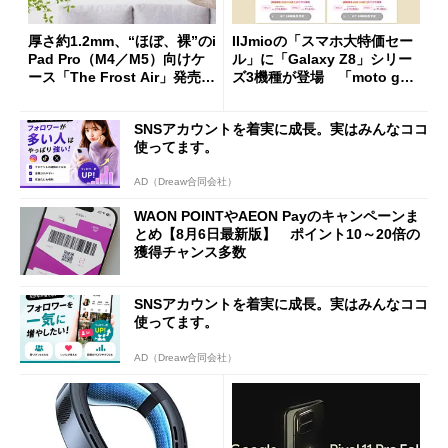
厚さ約1.2mm、“ほぼ、裸”のi
IIJmioの「スマホ大特価セー
Pad Pro（M4／M5）向けケ
ル」に「Galaxy Z8」シリー
ース「The Frost Air」発売
ズ3機種が登場 「moto g37
ケースフィニットから
j」や「OPPO Find X9 Ultr
a」も
SNSアカウントを着実に成長。実はみんなココ
使ってます。
AD（Dreaw合同会社）
WAON POINTやAEON Payのキャンペーンま
とめ【8月6日最新版】 ポイント10～20倍の
獲得チャンス多数
SNSアカウントを着実に成長。実はみんなココ
使ってます。
AD（Dreaw合同会社）