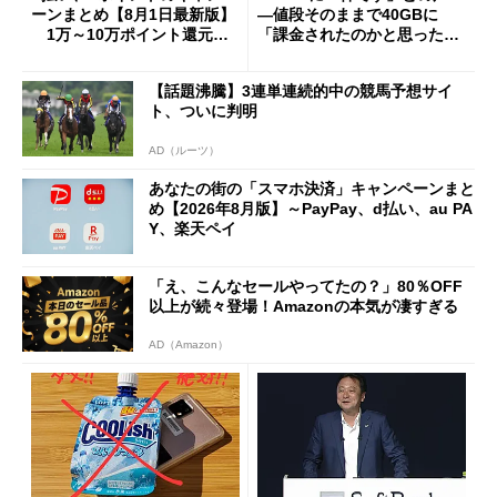
ーンまとめ【8月1日最新版】
―値段そのままで40GBに
1万～10万ポイント還元の
「課金されたのかと思った」
施策がめじろ押し
と戸惑いも
【話題沸騰】3連単連続的中の競馬予想サイ
ト、ついに判明
AD（ルーツ）
あなたの街の「スマホ決済」キャンペーンまと
め【2026年8月版】～PayPay、d払い、au PA
Y、楽天ペイ
「え、こんなセールやってたの？」80％OFF
以上が続々登場！Amazonの本気が凄すぎる
AD（Amazon）