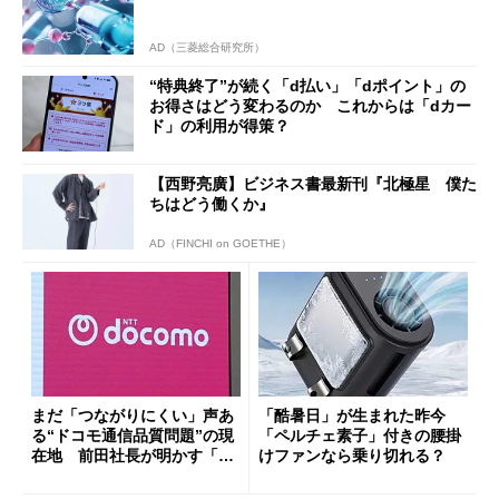
AD（三菱総合研究所）
“特典終了”が続く「d払い」「dポイント」の
お得さはどう変わるのか これからは「dカー
ド」の利用が得策？
【西野亮廣】ビジネス書最新刊『北極星 僕た
ちはどう働くか』
AD（FINCHI on GOETHE）
まだ「つながりにくい」声あ
「酷暑日」が生まれた昨今
る“ドコモ通信品質問題”の現
「ペルチェ素子」付きの腰掛
在地 前田社長が明かす「道
けファンなら乗り切れる？
半ば」の詳細解説