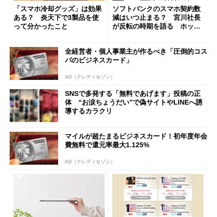
「スマホ冷却グッズ」は効果
ソフトバンクのスマホ契約数
ある？ 炎天下で3製品を使
減はいつ止まる？ 宮川社長
って分かったこと
が反転の時期を語る ホッピ
ング対策は「真剣にやりすぎ
た」
全経営者・個人事業主が作るべき「圧倒的コス
パのビジネスカード」
AD（クレディセゾン）
SNSで多発する「無料であげます」投稿の正
体 “お涙ちょうだい”で偽サイトやLINEへ誘
導するカラクリ
マイルが超たまるビジネスカード！初年度年会
費無料で還元率最大1.125%
AD（クレディセゾン）