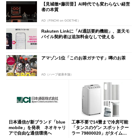
【見城徹×藤田晋】AI時代でも変わらない経営
者の本質
AD（FINCHI on GOETHE）
Rakuten Linkに「AI通話要約機能」、楽天モ
バイル契約者は追加料金なしで使える
アマゾン1位「このお茶ガチです」噂のお茶
AD（ハーブ健康本舗）
日本通信が新ブランド「blue
工事不要で14畳まで冷房可能
mobile」を発表 ネオキャリ
「タンスのゲン スポットクー
アで自由な通信環境へ
ラー 79800020」がタイムセ