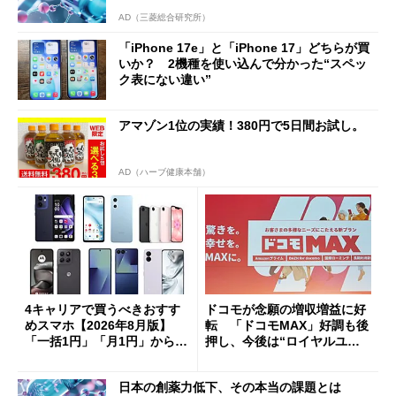
AD（三菱総合研究所）
「iPhone 17e」と「iPhone 17」どちらが買
いか？ 2機種を使い込んで分かった“スペッ
ク表にない違い”
アマゾン1位の実績！380円で5日間お試し。
AD（ハーブ健康本舗）
4キャリアで買うべきおすす
ドコモが念願の増収増益に好
めスマホ【2026年8月版】
転 「ドコモMAX」好調も後
「一括1円」「月1円」からお
押し、今後は“ロイヤルユー
得なiPhone／Pixel／Galaxy
ザー”を重視
まで
日本の創薬力低下、その本当の課題とは