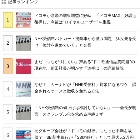
記事ランキング
ドコモが念願の増収増益に好転 「ドコモMAX」好調も
後押し、今後は“ロイヤルユーザー”を重視
NHK受信料パトカー・消防車から徴収問題、猛反発を受
け「検討を進めていく」と会長
まだ「つながりにくい」声ある“ドコモ通信品質問題”の
現在地 前田社長が明かす「道半ば」の詳細解説
なぜ？ カーナビが「NHK受信料」対象になるワケ 課
金されるケースと徴収を免れる方法
「NHK受信料の値上げは検討していない」――会長が明
言 スクランブル化を求める声絶えず
元グループ会社が「ドコモの銀行」になった不満を吸
収？ SBI新生銀行が「SBIの銀行」として最大5.2万円