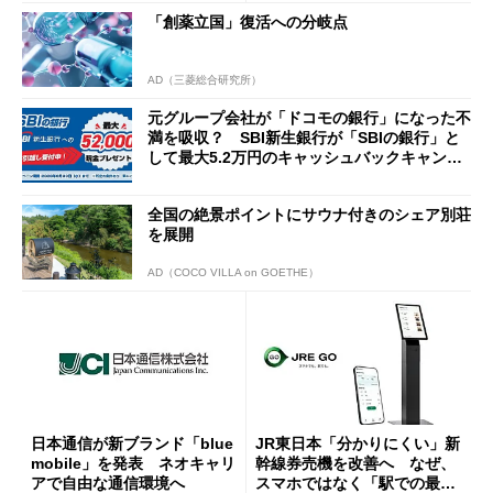
「創薬立国」復活への分岐点
AD（三菱総合研究所）
元グループ会社が「ドコモの銀行」になった不
満を吸収？ SBI新生銀行が「SBIの銀行」と
して最大5.2万円のキャッシュバックキャンペ
ーンを開催
全国の絶景ポイントにサウナ付きのシェア別荘
を展開
AD（COCO VILLA on GOETHE）
日本通信が新ブランド「blue
JR東日本「分かりにくい」新
mobile」を発表 ネオキャリ
幹線券売機を改善へ なぜ、
アで自由な通信環境へ
スマホではなく「駅での最短