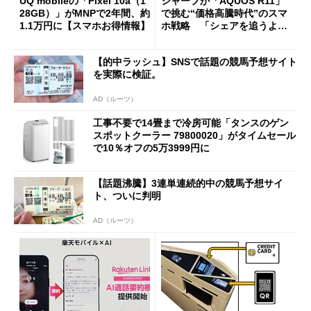
UQ mobileの「Pixel 10a（1
シャープが「AQUOS R11」
28GB）」がMNPで2年間、約
で挑む“価格高騰時代”のスマ
1.1万円に【スマホお得情報】
ホ戦略 「シェアを追うより
も既存ユーザーを大切に」
【的中ラッシュ】SNSで話題の競馬予想サイト
を実際に検証。
AD（ルーツ）
工事不要で14畳まで冷房可能「タンスのゲン
スポットクーラー 79800020」がタイムセール
で10％オフの5万3999円に
【話題沸騰】3連単連続的中の競馬予想サイ
ト、ついに判明
AD（ルーツ）