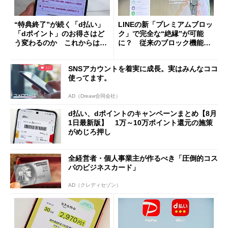
“特典終了”が続く「d払い」
LINEの新「プレミアムブロッ
「dポイント」のお得さはど
ク」で完全な“絶縁”が可能
う変わるのか これからは
に？ 従来のブロック機能と
「dカード」の利用が得策？
の決定的な違い
SNSアカウントを着実に成長。実はみんなココ
使ってます。
AD（Dreaw合同会社）
d払い、dポイントのキャンペーンまとめ【8月
1日最新版】 1万～10万ポイント還元の施策
がめじろ押し
全経営者・個人事業主が作るべき「圧倒的コス
パのビジネスカード」
AD（クレディセゾン）