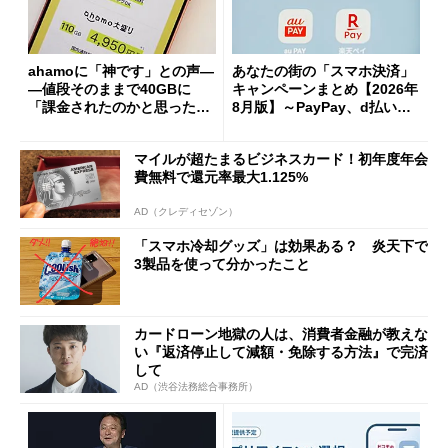
ahamoに「神です」との声―
あなたの街の「スマホ決済」
―値段そのままで40GBに
キャンペーンまとめ【2026年
「課金されたのかと思った」
8月版】～PayPay、d払い、a
と戸惑いも
u PAY、楽天ペイ
マイルが超たまるビジネスカード！初年度年会
費無料で還元率最大1.125%
AD（クレディセゾン）
「スマホ冷却グッズ」は効果ある？ 炎天下で
3製品を使って分かったこと
カードローン地獄の人は、消費者金融が教えな
い『返済停止して減額・免除する方法』で完済
して
AD（渋谷法務総合事務所）