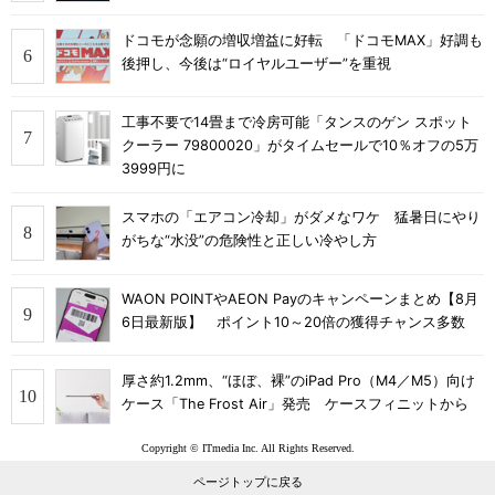
ドコモが念願の増収増益に好転 「ドコモMAX」好調も
後押し、今後は“ロイヤルユーザー”を重視
工事不要で14畳まで冷房可能「タンスのゲン スポット
クーラー 79800020」がタイムセールで10％オフの5万
3999円に
スマホの「エアコン冷却」がダメなワケ 猛暑日にやり
がちな“水没”の危険性と正しい冷やし方
WAON POINTやAEON Payのキャンペーンまとめ【8月
6日最新版】 ポイント10～20倍の獲得チャンス多数
厚さ約1.2mm、“ほぼ、裸”のiPad Pro（M4／M5）向け
ケース「The Frost Air」発売 ケースフィニットから
Copyright © ITmedia Inc. All Rights Reserved.
ページトップに戻る