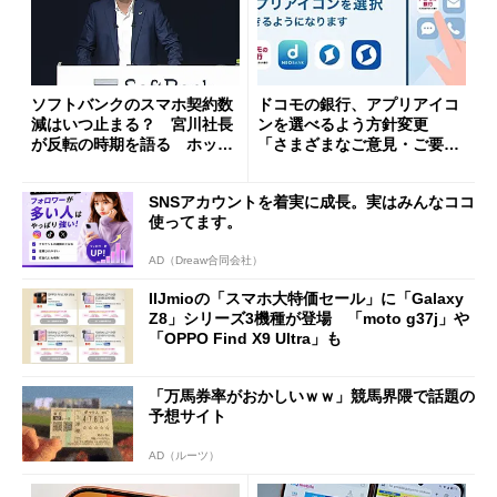
ソフトバンクのスマホ契約数
ドコモの銀行、アプリアイコ
減はいつ止まる？ 宮川社長
ンを選べるよう方針変更
が反転の時期を語る ホッピ
「さまざまなご意見・ご要望
ング対策は「真剣にやりすぎ
を踏まえ」
た」
SNSアカウントを着実に成長。実はみんなココ
使ってます。
AD（Dreaw合同会社）
IIJmioの「スマホ大特価セール」に「Galaxy
Z8」シリーズ3機種が登場 「moto g37j」や
「OPPO Find X9 Ultra」も
「万馬券率がおかしいｗｗ」競馬界隈で話題の
予想サイト
AD（ルーツ）