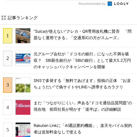
Recommended by
記事ランキング
“Suicaが使えない”クレカ・QR専用改札機に賛否 「問
題なく運用できる」「交通系ICの方がスムーズ」
元グループ会社が「ドコモの銀行」になった不満を吸
収？ SBI新生銀行が「SBIの銀行」として最大5.2万円
のキャッシュバックキャンペーンを開催
SNSで多発する「無料であげます」投稿の正体 “お涙
ちょうだい”で偽サイトやLINEへ誘導するカラクリ
まだ「つながりにくい」声ある“ドコモ通信品質問題”の
現在地 前田社長が明かす「道半ば」の詳細解説
Rakuten Linkに「AI通話要約機能」、楽天モバイル契約
者は追加料金なしで使える