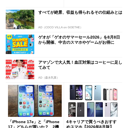
1分購入」を実現？
すべてが絶景、収益も得られるその仕組みとは
AD（COCO VILLA on GOETHE）
ゲオが「ゲオのサマーセール2026」を8月8日
から開催、中古のスマホやゲームがお得に
アマゾンで大人気！血圧対策はコーヒーに足し
てみて
AD（森永乳業）
「iPhone 17e」と「iPhone
4キャリアで買うべきおすす
17」どちらが買いか？ 2機
めスマホ【2026年8月版】