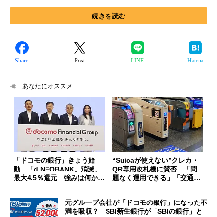
続きを読む
Share
Post
LINE
Hatena
あなたにオススメ
「ドコモの銀行」きょう始
“Suicaが使えない”クレカ・
動 「d NEOBANK」消滅、
QR専用改札機に賛否 「問
最大4.5％還元 強みは何か解
題なく運用できる」「交通系I
説
Cの方がスムーズ」
元グループ会社が「ドコモの銀行」になった不
満を吸収？ SBI新生銀行が「SBIの銀行」と