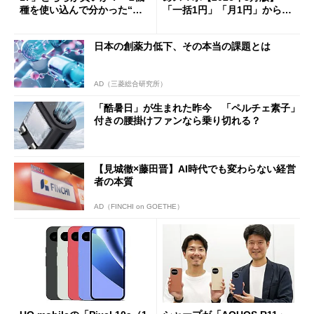
種を使い込んで分かった“ス
「一括1円」「月1円」からお
ペック表にない違い”
得なiPhone／Pixel／Galaxy
まで
日本の創薬力低下、その本当の課題とは
AD（三菱総合研究所）
「酷暑日」が生まれた昨今 「ペルチェ素子」
付きの腰掛けファンなら乗り切れる？
【見城徹×藤田晋】AI時代でも変わらない経営
者の本質
AD（FINCHI on GOETHE）