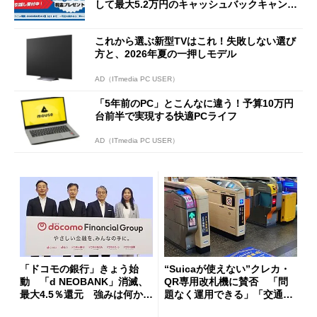
して最大5.2万円のキャッシュバックキャンペ
ーンを開催
これから選ぶ新型TVはこれ！失敗しない選び
方と、2026年夏の一押しモデル
AD（ITmedia PC USER）
「5年前のPC」とこんなに違う！予算10万円
台前半で実現する快適PCライフ
AD（ITmedia PC USER）
「ドコモの銀行」きょう始
“Suicaが使えない”クレカ・
動 「d NEOBANK」消滅、
QR専用改札機に賛否 「問
最大4.5％還元 強みは何か解
題なく運用できる」「交通系I
説
Cの方がスムーズ」