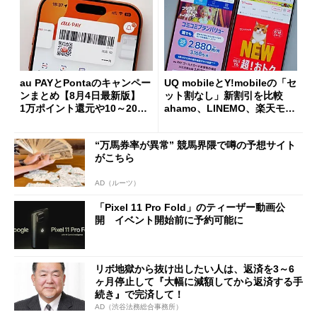
au PAYとPontaのキャンペー
UQ mobileとY!mobileの「セ
ンまとめ【8月4日最新版】
ット割なし」新割引を比較
1万ポイント還元や10～20％
ahamo、LINEMO、楽天モバ
還元あり
イルよりもお得？
“万馬券率が異常” 競馬界隈で噂の予想サイト
がこちら
AD（ルーツ）
「Pixel 11 Pro Fold」のティーザー動画公
開 イベント開始前に予約可能に
リボ地獄から抜け出したい人は、返済を3～6
ヶ月停止して『大幅に減額してから返済する手
続き』で完済して！
AD（渋谷法務総合事務所）