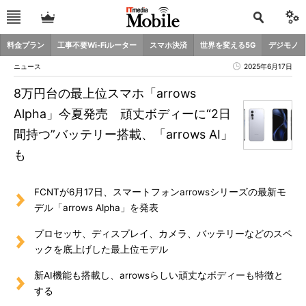
料金プラン
工事不要Wi-Fiルーター
スマホ決済
世界を変える5G
デジモノ
ニュース
2025年6月17日
8万円台の最上位スマホ「arrows
Alpha」今夏発売 頑丈ボディーに“2日
間持つ”バッテリー搭載、「arrows AI」
も
FCNTが6月17日、スマートフォンarrowsシリーズの最新モ
デル「arrows Alpha」を発表
プロセッサ、ディスプレイ、カメラ、バッテリーなどのスペ
ックを底上げした最上位モデル
新AI機能も搭載し、arrowsらしい頑丈なボディーも特徴と
する