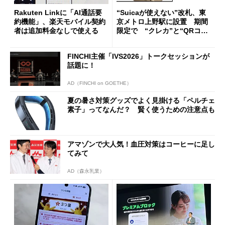
Rakuten Linkに「AI通話要
“Suicaが使えない”改札、東
約機能」、楽天モバイル契約
京メトロ上野駅に設置 期間
者は追加料金なしで使える
限定で “クレカ”と“QRコー
ド”専用
FINCHI主催「IVS2026」トークセッションが
話題に！
AD（FINCHI on GOETHE）
夏の暑さ対策グッズでよく見掛ける「ペルチェ
素子」ってなんだ？ 賢く使うための注意点も
アマゾンで大人気！血圧対策はコーヒーに足し
てみて
AD（森永乳業）