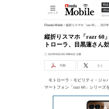
料金
iPho
メディア
Spon
ITmedia Mobile
>
縦折りスマホ「razr 60」、
縦折りスマホ「razr 6
トローラ、目黒蓮さん
2025年06月24日 06時45分 公開
印刷
見る
モトローラ・モビリティ・ジャパ
マートフォン「razr 60」シリー