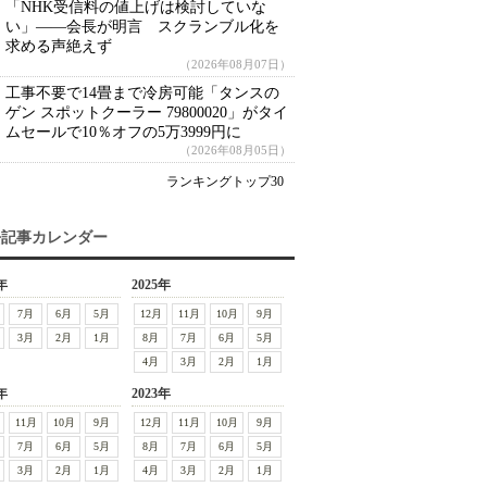
「NHK受信料の値上げは検討していな
い」――会長が明言 スクランブル化を
求める声絶えず
（2026年08月07日）
工事不要で14畳まで冷房可能「タンスの
ゲン スポットクーラー 79800020」がタイ
ムセールで10％オフの5万3999円に
（2026年08月05日）
ランキングトップ30
去記事カレンダー
年
2025年
7月
6月
5月
12月
11月
10月
9月
3月
2月
1月
8月
7月
6月
5月
4月
3月
2月
1月
年
2023年
11月
10月
9月
12月
11月
10月
9月
7月
6月
5月
8月
7月
6月
5月
3月
2月
1月
4月
3月
2月
1月