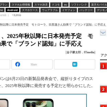
プラン
スマホお得情報
スマホ決済
ドコモ
ソフトバンク
楽天モバイル
au
スマホケース
ウェアラブル
イヤフォン
バッテリー
デジモ
ne
Android
sored ｜
IIJmio
2025年秋以降に日本発売予定 モトローラ、目黒蓮さん効果で「ブランド認知」に手応え
0」、2025年秋以降に日本発売予定 モ
効果で「ブランド認知」に手応え
[
金子麟太郎
，
ITmedia
]
アク
Share
ンは6月23日の新製品発表会で、縦折りタイプのス
ズを、2025年秋以降に発売する予定だと明らかにした。