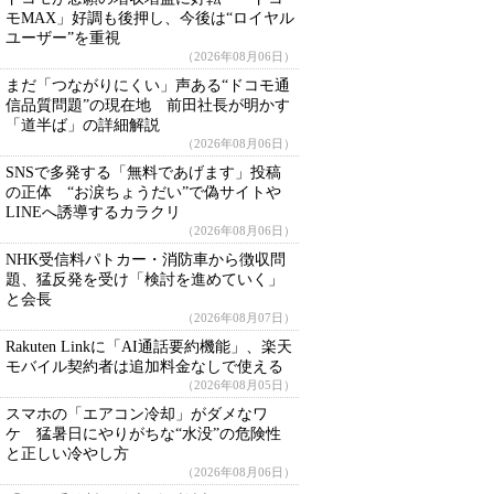
モMAX」好調も後押し、今後は“ロイヤル
ユーザー”を重視
（2026年08月06日）
まだ「つながりにくい」声ある“ドコモ通
信品質問題”の現在地 前田社長が明かす
「道半ば」の詳細解説
（2026年08月06日）
SNSで多発する「無料であげます」投稿
の正体 “お涙ちょうだい”で偽サイトや
LINEへ誘導するカラクリ
（2026年08月06日）
NHK受信料パトカー・消防車から徴収問
題、猛反発を受け「検討を進めていく」
と会長
（2026年08月07日）
Rakuten Linkに「AI通話要約機能」、楽天
モバイル契約者は追加料金なしで使える
（2026年08月05日）
スマホの「エアコン冷却」がダメなワ
ケ 猛暑日にやりがちな“水没”の危険性
と正しい冷やし方
（2026年08月06日）