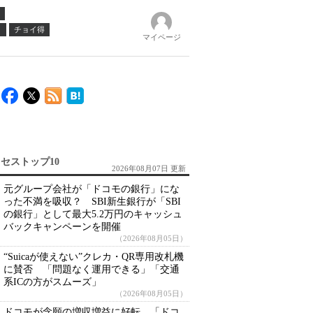
ノ
チョイ得
マイページ
セストップ10
2026年08月07日 更新
元グループ会社が「ドコモの銀行」にな
った不満を吸収？ SBI新生銀行が「SBI
の銀行」として最大5.2万円のキャッシュ
バックキャンペーンを開催
（2026年08月05日）
“Suicaが使えない”クレカ・QR専用改札機
に賛否 「問題なく運用できる」「交通
系ICの方がスムーズ」
（2026年08月05日）
ドコモが念願の増収増益に好転 「ドコ