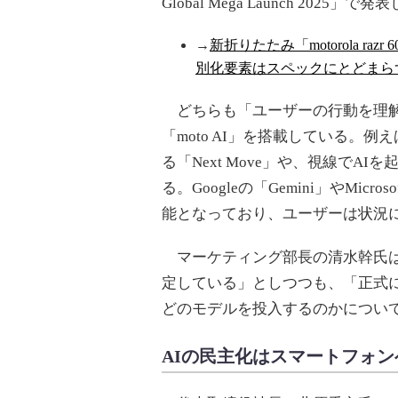
Global Mega Launch 2025」で
→
新折りたたみ「motorola ra
別化要素はスペックにとどまら
どちらも「ユーザーの行動を理解
「moto AI」を搭載している。
る「Next Move」や、視線でAIを
る。Googleの「Gemini」やMicro
能となっており、ユーザーは状況に
マーケティング部長の清水幹氏は、
定している」としつつも、「正式
どのモデルを投入するのかについ
AIの民主化はスマートフォ