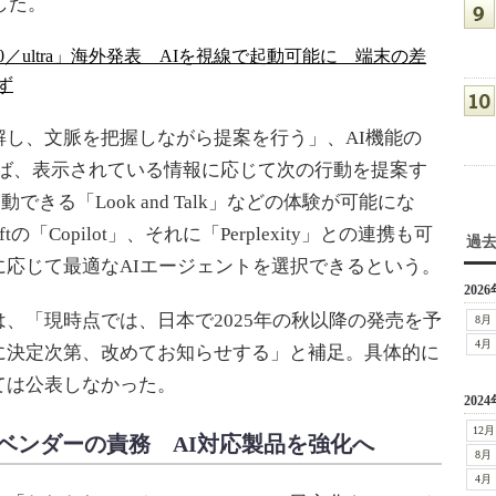
発表した。
zr 60／ultra」海外発表 AIを視線で起動可能に 端末の差
ず
し、文脈を把握しながら提案を行う」、AI機能の
例えば、表示されている情報に応じて次の行動を提案す
起動できる「Look and Talk」などの体験が可能にな
softの「Copilot」、それに「Perplexity」との連携も可
過
応じて最適なAIエージェントを選択できるという。
2026
「現時点では、日本で2025年の秋以降の発売を予
8月
4月
に決定次第、改めてお知らせする」と補足。具体的に
ては公表しなかった。
2024
12月
ンベンダーの責務 AI対応製品を強化へ
8月
4月