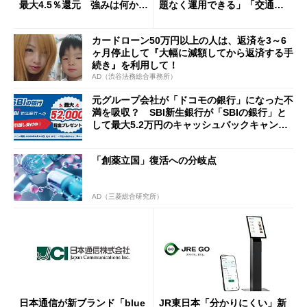
最大4.5％還元 強みは何か解
題なく運用できる」「交通系I
説
Cの方がスムーズ」
カードローン50万円以上の人は、返済を3～6
ヶ月停止して『大幅に減額してから返済する手
続き』を利用して！
AD（渋谷法務総合事務所）
元グループ会社が「ドコモの銀行」になった不
満を吸収？ SBI新生銀行が「SBIの銀行」と
して最大5.2万円のキャッシュバックキャンペ
ーンを開催
「創薬立国」復活への分岐点
AD（三菱総合研究所）
日本通信が新ブランド「blue
JR東日本「分かりにくい」新