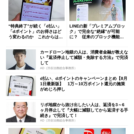
“特典終了”が続く「d払い」
LINEの新「プレミアムブロッ
「dポイント」のお得さはど
ク」で完全な“絶縁”が可能
う変わるのか これからは
に？ 従来のブロック機能と
「dカード」の利用が得策？
の決定的な違い
カードローン地獄の人は、消費者金融が教えな
い『返済停止して減額・免除する方法』で完済
して
AD（渋谷法務総合事務所）
d払い、dポイントのキャンペーンまとめ【8月
1日最新版】 1万～10万ポイント還元の施策
がめじろ押し
リボ地獄から抜け出したい人は、返済を3～6
ヶ月停止して『大幅に減額してから返済する手
続き』で完済して！
AD（渋谷法務総合事務所）