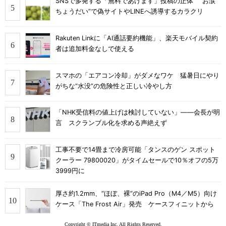
SNSで多発する「無料であげます」投稿の正体 “お涙
ちょうだい”で偽サイトやLINEへ誘導するカラクリ
Rakuten Linkに「AI通話要約機能」、楽天モバイル契約
者は追加料金なしで使える
スマホの「エアコン冷却」がダメなワケ 猛暑日にやり
がちな“水没”の危険性と正しい冷やし方
「NHK受信料の値上げは検討していない」――会長が明
言 スクランブル化を求める声絶えず
工事不要で14畳まで冷房可能「タンスのゲン スポット
クーラー 79800020」がタイムセールで10％オフの5万
3999円に
厚さ約1.2mm、“ほぼ、裸”のiPad Pro（M4／M5）向け
ケース「The Frost Air」発売 ケースフィニットから
Copyright © ITmedia Inc. All Rights Reserved.