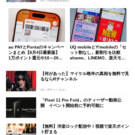
AD（Dreaw合同会社）
au PAYとPontaのキャンペー
UQ mobileとY!mobileの「セ
ンまとめ【8月4日最新版】
ット割なし」新割引を比較
1万ポイント還元や10～20％
ahamo、LINEMO、楽天モバ
還元あり
イルよりもお得？
【何があった】マイケル晩年の真相を無料で見
るならRチャンネル
AD（Rチャンネル）
「Pixel 11 Pro Fold」のティーザー動画公
開 イベント開始前に予約可能に
【無料】洋楽ロック配信中！視聴で楽天ポイン
ト貯まる