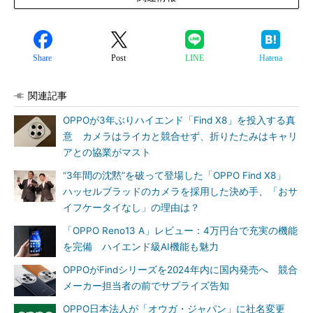
Share
Post
LINE
Hatena
関連記事
OPPOが3年ぶりハイエンド「Find X8」を投入する真
意 カメラはライカと競合せず、折りたたみはキャリ
アとの協業がマスト
“3年間の沈黙”を破って登場した「OPPO Find X8」
ハッセルブラッドのカメラを採用した決め手、「おサ
イフケータイなし」の理由は？
「OPPO Reno13 A」レビュー：4万円台で充実の機能
を完備 ハイエンド級AI機能も魅力
OPPOがFindシリーズを2024年内に国内発売へ 競合
メーカー担当者の前でサプライズ告知
OPPO日本法人が「オウガ・ジャパン」に社名変更