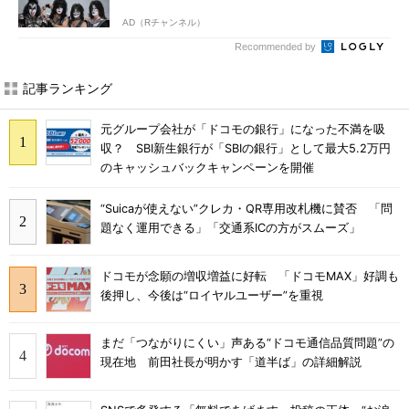
AD（Rチャンネル）
Recommended by
記事ランキング
元グループ会社が「ドコモの銀行」になった不満を吸
収？ SBI新生銀行が「SBIの銀行」として最大5.2万円
のキャッシュバックキャンペーンを開催
“Suicaが使えない”クレカ・QR専用改札機に賛否 「問
題なく運用できる」「交通系ICの方がスムーズ」
ドコモが念願の増収増益に好転 「ドコモMAX」好調も
後押し、今後は“ロイヤルユーザー”を重視
まだ「つながりにくい」声ある“ドコモ通信品質問題”の
現在地 前田社長が明かす「道半ば」の詳細解説