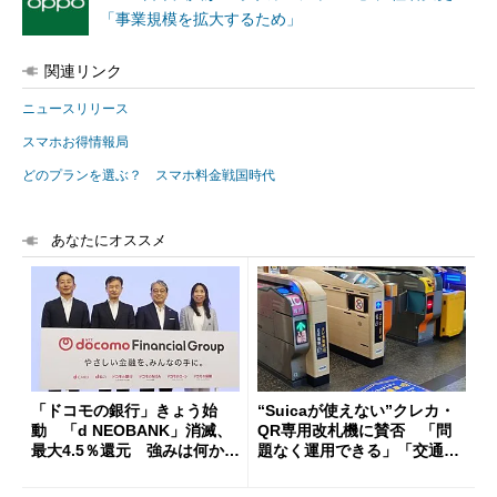
「事業規模を拡大するため」
関連リンク
ニュースリリース
スマホお得情報局
どのプランを選ぶ？ スマホ料金戦国時代
あなたにオススメ
「ドコモの銀行」きょう始
“Suicaが使えない”クレカ・
動 「d NEOBANK」消滅、
QR専用改札機に賛否 「問
最大4.5％還元 強みは何か解
題なく運用できる」「交通系I
説
Cの方がスムーズ」