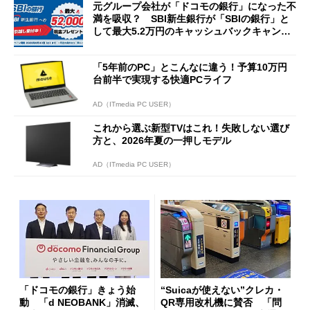
元グループ会社が「ドコモの銀行」になった不
満を吸収？ SBI新生銀行が「SBIの銀行」と
して最大5.2万円のキャッシュバックキャンペ
ーンを開催
「5年前のPC」とこんなに違う！予算10万円
台前半で実現する快適PCライフ
AD（ITmedia PC USER）
これから選ぶ新型TVはこれ！失敗しない選び
方と、2026年夏の一押しモデル
AD（ITmedia PC USER）
「ドコモの銀行」きょう始
“Suicaが使えない”クレカ・
動 「d NEOBANK」消滅、
QR専用改札機に賛否 「問