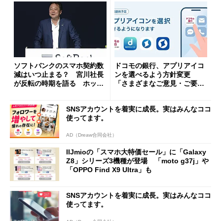
ソフトバンクのスマホ契約数
ドコモの銀行、アプリアイコ
減はいつ止まる？ 宮川社長
ンを選べるよう方針変更
が反転の時期を語る ホッピ
「さまざまなご意見・ご要望
ング対策は「真剣にやりすぎ
を踏まえ」
た」
SNSアカウントを着実に成長。実はみんなココ
使ってます。
AD（Dreaw合同会社）
IIJmioの「スマホ大特価セール」に「Galaxy
Z8」シリーズ3機種が登場 「moto g37j」や
「OPPO Find X9 Ultra」も
SNSアカウントを着実に成長。実はみんなココ
使ってます。