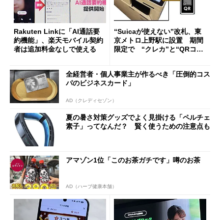
Rakuten Linkに「AI通話要
“Suicaが使えない”改札、東
約機能」、楽天モバイル契約
京メトロ上野駅に設置 期間
者は追加料金なしで使える
限定で “クレカ”と“QRコー
ド”専用
全経営者・個人事業主が作るべき「圧倒的コス
パのビジネスカード」
AD（クレディセゾン）
夏の暑さ対策グッズでよく見掛ける「ペルチェ
素子」ってなんだ？ 賢く使うための注意点も
アマゾン1位「このお茶ガチです」噂のお茶
AD（ハーブ健康本舗）