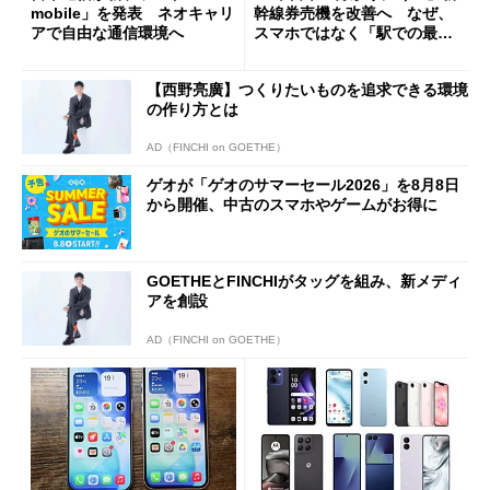
mobile」を発表 ネオキャリ
幹線券売機を改善へ なぜ、
アで自由な通信環境へ
スマホではなく「駅での最短
1分購入」を実現？
【西野亮廣】つくりたいものを追求できる環境
の作り方とは
AD（FINCHI on GOETHE）
ゲオが「ゲオのサマーセール2026」を8月8日
から開催、中古のスマホやゲームがお得に
GOETHEとFINCHIがタッグを組み、新メディ
アを創設
AD（FINCHI on GOETHE）