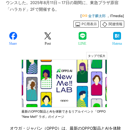
ウンスした。2025年8月11日～17日の期間に、東急プラザ原宿
「ハラカド」2Fで開催する。
[
金子麟太郎
，ITmedia]
PC用表示
関連情報
Share
Post
LINE
Hatena
最新のOPPO製品とAIを体験できるリアルイベント「OPPO
“New Me!!” ラボ」のイメージ
オウガ・ジャパン（OPPO）は、最新のOPPO製品とAIを体験