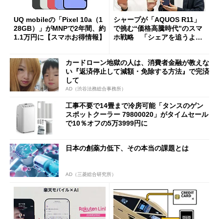
UQ mobileの「Pixel 10a（1
シャープが「AQUOS R11」
28GB）」がMNPで2年間、約
で挑む“価格高騰時代”のスマ
1.1万円に【スマホお得情報】
ホ戦略 「シェアを追うより
も既存ユーザーを大切に」
カードローン地獄の人は、消費者金融が教えな
い『返済停止して減額・免除する方法』で完済
して
AD（渋谷法務総合事務所）
工事不要で14畳まで冷房可能「タンスのゲン
スポットクーラー 79800020」がタイムセール
で10％オフの5万3999円に
日本の創薬力低下、その本当の課題とは
AD（三菱総合研究所）