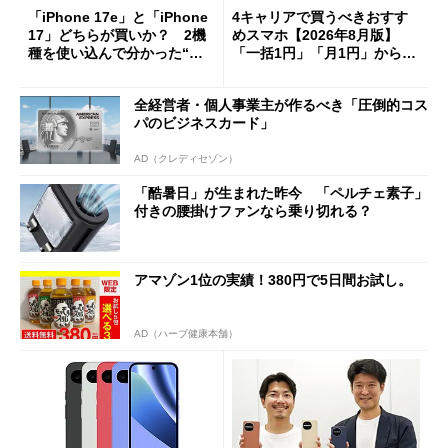
「iPhone 17e」と「iPhone
4キャリアで買うべきおすす
17」どちらが買いか？ 2機
めスマホ【2026年8月版】
種を使い込んで分かった“ス
「一括1円」「月1円」からお
ペック表にない違い”
得なiPhone／Pixel／Galaxy
まで
全経営者・個人事業主が作るべき「圧倒的コス
パのビジネスカード」
AD（クレディセゾン）
「酷暑日」が生まれた昨今 「ペルチェ素子」
付きの腰掛けファンなら乗り切れる？
アマゾン1位の実績！380円で5日間お試し。
AD（ハーブ健康本舗）