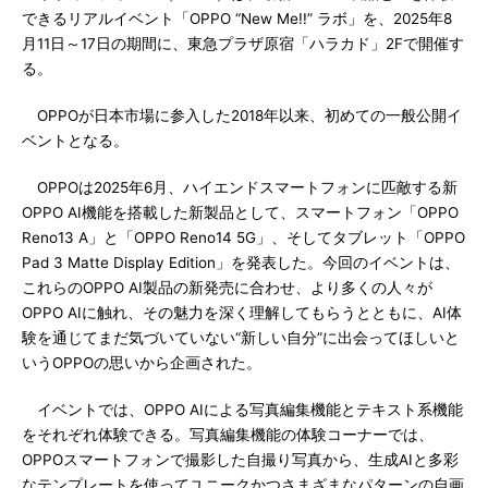
できるリアルイベント「OPPO “New Me!!” ラボ」を、2025年8
月11日～17日の期間に、東急プラザ原宿「ハラカド」2Fで開催す
る。
OPPOが日本市場に参入した2018年以来、初めての一般公開イ
ベントとなる。
OPPOは2025年6月、ハイエンドスマートフォンに匹敵する新
OPPO AI機能を搭載した新製品として、スマートフォン「OPPO
Reno13 A」と「OPPO Reno14 5G」、そしてタブレット「OPPO
Pad 3 Matte Display Edition」を発表した。今回のイベントは、
これらのOPPO AI製品の新発売に合わせ、より多くの人々が
OPPO AIに触れ、その魅力を深く理解してもらうとともに、AI体
験を通じてまだ気づいていない“新しい自分”に出会ってほしいと
いうOPPOの思いから企画された。
イベントでは、OPPO AIによる写真編集機能とテキスト系機能
をそれぞれ体験できる。写真編集機能の体験コーナーでは、
OPPOスマートフォンで撮影した自撮り写真から、生成AIと多彩
なテンプレートを使ってユニークかつさまざまなパターンの自画