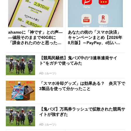
ahamoに「神です」との声―
あなたの街の「スマホ決済」
―値段そのままで40GBに
キャンペーンまとめ【2026年
「課金されたのかと思った」
8月版】～PayPay、d払い、a
と戸惑いも
u PAY、楽天ペイ
【競馬民騒然】鬼バズ中の“3連単連発サイ
ト”をガチで使ってみた
AD（ルーツ）
「スマホ冷却グッズ」は効果ある？ 炎天下で
3製品を使って分かったこと
【鬼バズ】万馬券ラッシュで拡散された競馬サ
イトが強すぎた
AD（ルーツ）