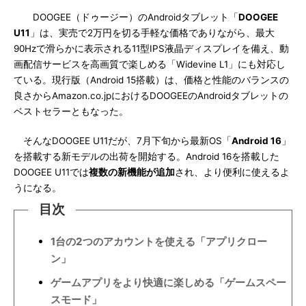
DOOGEE（ドゥージー）のAndroidタブレット「
DOOGEE
U11
」は、実売で2万円を切る手軽な価格でありながら、最大
90Hzで滑らかに表示される11型IPS液晶ディスプレイを備え、動
画配信サービスを高画質で楽しめる「Widevine L1」にも対応し
ている。現行版（Android 15搭載）は、価格と性能のバランスの
良さからAmazon.co.jpにおけるDOOGEEのAndroidタブレットの
ベストセラーともなった。
そんなDOOGEE U11だが、7月下旬から最新OS「
Android 16
」
を搭載する新モデルの出荷を開始する。Android 16を搭載した
DOOGEE U11では
複数の新機能が追加
され、より便利に使えるよ
うになる。
目次
1台の2つのアカウントを使える「アプリクロー
ン」
ゲームアプリをより快適に楽しめる「ゲームスペー
スモード」