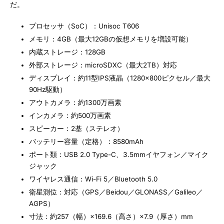
だ。
プロセッサ（SoC）：Unisoc T606
メモリ：4GB（最大12GBの仮想メモリを増設可能）
内蔵ストレージ：128GB
外部ストレージ：microSDXC（最大2TB）対応
ディスプレイ：約11型IPS液晶（1280×800ピクセル／最大
90Hz駆動）
アウトカメラ：約1300万画素
インカメラ：約500万画素
スピーカー：2基（ステレオ）
バッテリー容量（定格）：8580mAh
ポート類：USB 2.0 Type-C、3.5mmイヤフォン／マイク
ジャック
ワイヤレス通信：Wi-Fi 5／Bluetooth 5.0
衛星測位：対応（GPS／Beidou／GLONASS／Galileo／
AGPS）
寸法：約257（幅）×169.6（高さ）×7.9（厚さ）mm