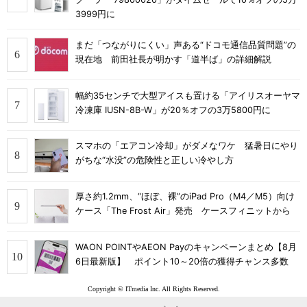
3999円に
まだ「つながりにくい」声ある“ドコモ通信品質問題”の
現在地 前田社長が明かす「道半ば」の詳細解説
幅約35センチで大型アイスも置ける「アイリスオーヤマ
冷凍庫 IUSN-8B-W」が20％オフの3万5800円に
スマホの「エアコン冷却」がダメなワケ 猛暑日にやり
がちな“水没”の危険性と正しい冷やし方
厚さ約1.2mm、“ほぼ、裸”のiPad Pro（M4／M5）向け
ケース「The Frost Air」発売 ケースフィニットから
WAON POINTやAEON Payのキャンペーンまとめ【8月
6日最新版】 ポイント10～20倍の獲得チャンス多数
Copyright © ITmedia Inc. All Rights Reserved.