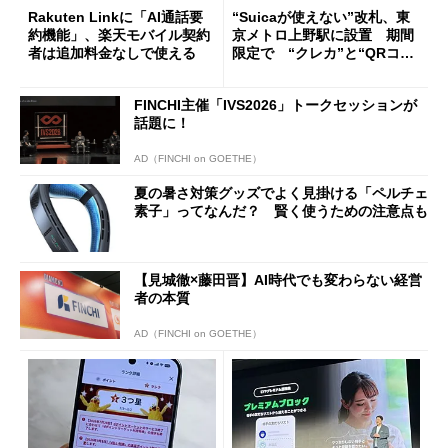
Rakuten Linkに「AI通話要
“Suicaが使えない”改札、東
約機能」、楽天モバイル契約
京メトロ上野駅に設置 期間
者は追加料金なしで使える
限定で “クレカ”と“QRコー
ド”専用
FINCHI主催「IVS2026」トークセッションが
話題に！
AD（FINCHI on GOETHE）
夏の暑さ対策グッズでよく見掛ける「ペルチェ
素子」ってなんだ？ 賢く使うための注意点も
【見城徹×藤田晋】AI時代でも変わらない経営
者の本質
AD（FINCHI on GOETHE）