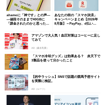
ahamoに「神です」との声―
あなたの街の「スマホ決済」
―値段そのままで40GBに
キャンペーンまとめ【2026年
「課金されたのかと思った」
8月版】～PayPay、d払い、a
と戸惑いも
u PAY、楽天ペイ
アマゾンで大人気！血圧対策はコーヒーに足し
てみて
AD（森永乳業）
「スマホ冷却グッズ」は効果ある？ 炎天下で
3製品を使って分かったこと
【的中ラッシュ】SNSで話題の競馬予想サイト
を実際に検証。
AD（ルーツ）