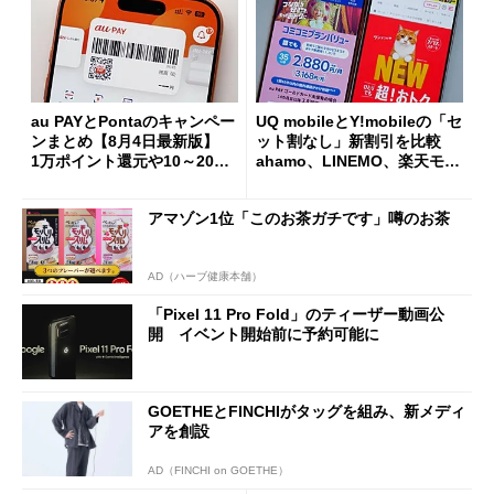
au PAYとPontaのキャンペー
UQ mobileとY!mobileの「セ
ンまとめ【8月4日最新版】
ット割なし」新割引を比較
1万ポイント還元や10～20％
ahamo、LINEMO、楽天モバ
還元あり
イルよりもお得？
アマゾン1位「このお茶ガチです」噂のお茶
AD（ハーブ健康本舗）
「Pixel 11 Pro Fold」のティーザー動画公
開 イベント開始前に予約可能に
GOETHEとFINCHIがタッグを組み、新メディ
アを創設
AD（FINCHI on GOETHE）