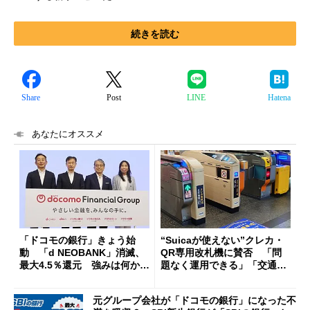
続きを読む
Share
Post
LINE
Hatena
あなたにオススメ
「ドコモの銀行」きょう始
“Suicaが使えない”クレカ・
動 「d NEOBANK」消滅、
QR専用改札機に賛否 「問
最大4.5％還元 強みは何か解
題なく運用できる」「交通系I
説
Cの方がスムーズ」
元グループ会社が「ドコモの銀行」になった不