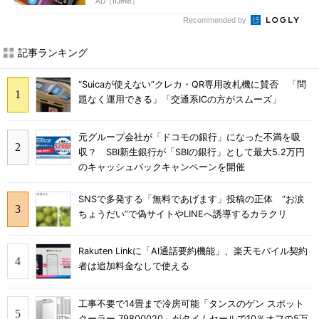
AD（IIJmio）
Recommended by
記事ランキング
“Suicaが使えない”クレカ・QR専用改札機に賛否 「問
題なく運用できる」「交通系ICの方がスムーズ」
元グループ会社が「ドコモの銀行」になった不満を吸
収？ SBI新生銀行が「SBIの銀行」として最大5.2万円
のキャッシュバックキャンペーンを開催
SNSで多発する「無料であげます」投稿の正体 “お涙
ちょうだい”で偽サイトやLINEへ誘導するカラクリ
Rakuten Linkに「AI通話要約機能」、楽天モバイル契約
者は追加料金なしで使える
工事不要で14畳まで冷房可能「タンスのゲン スポット
クーラー 79800020」がタイムセールで10％オフの5万