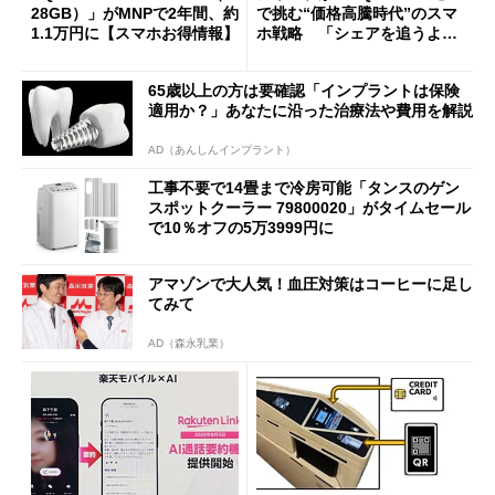
28GB）」がMNPで2年間、約
で挑む“価格高騰時代”のスマ
1.1万円に【スマホお得情報】
ホ戦略 「シェアを追うより
も既存ユーザーを大切に」
65歳以上の方は要確認「インプラントは保険
適用か？」あなたに沿った治療法や費用を解説
AD（あんしんインプラント）
工事不要で14畳まで冷房可能「タンスのゲン
スポットクーラー 79800020」がタイムセール
で10％オフの5万3999円に
アマゾンで大人気！血圧対策はコーヒーに足し
てみて
AD（森永乳業）