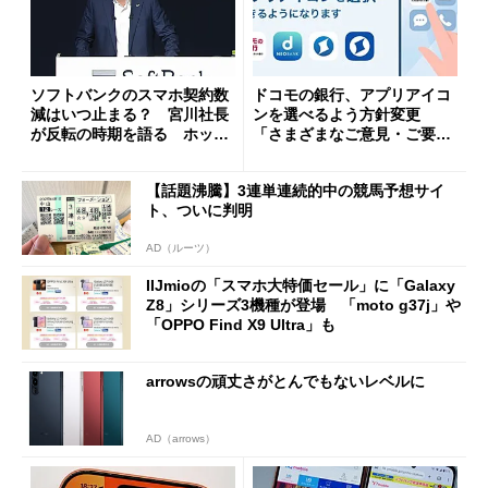
ソフトバンクのスマホ契約数
ドコモの銀行、アプリアイコ
減はいつ止まる？ 宮川社長
ンを選べるよう方針変更
が反転の時期を語る ホッピ
「さまざまなご意見・ご要望
ング対策は「真剣にやりすぎ
を踏まえ」
た」
【話題沸騰】3連単連続的中の競馬予想サイ
ト、ついに判明
AD（ルーツ）
IIJmioの「スマホ大特価セール」に「Galaxy
Z8」シリーズ3機種が登場 「moto g37j」や
「OPPO Find X9 Ultra」も
arrowsの頑丈さがとんでもないレベルに
AD（arrows）