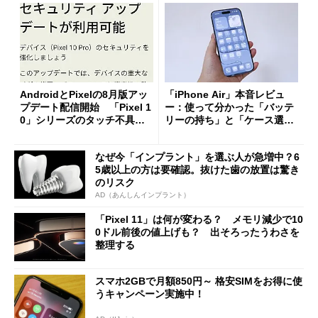
AndroidとPixelの8月版アッ
「iPhone Air」本音レビュ
プデート配信開始 「Pixel 1
ー：使って分かった「バッテ
0」シリーズのタッチ不具合
リーの持ち」と「ケース選
修正やGPU性能改善なども
び」の悩ましさ
なぜ今「インプラント」を選ぶ人が急増中？6
5歳以上の方は要確認。抜けた歯の放置は驚き
のリスク
AD（あんしんインプラント）
「Pixel 11」は何が変わる？ メモリ減少で10
0ドル前後の値上げも？ 出そろったうわさを
整理する
スマホ2GBで月額850円～ 格安SIMをお得に使
うキャンペーン実施中！