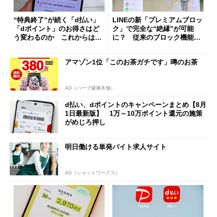
“特典終了”が続く「d払い」
LINEの新「プレミアムブロッ
「dポイント」のお得さはど
ク」で完全な“絶縁”が可能
う変わるのか これからは
に？ 従来のブロック機能と
「dカード」の利用が得策？
の決定的な違い
アマゾン1位「このお茶ガチです」噂のお茶
AD（ハーブ健康本舗）
d払い、dポイントのキャンペーンまとめ【8月
1日最新版】 1万～10万ポイント還元の施策
がめじろ押し
明日働ける単発バイト求人サイト
AD（ショットワークス）