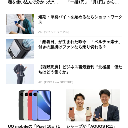
種を使い込んで分かった“ス
「一括1円」「月1円」からお
ペック表にない違い”
得なiPhone／Pixel／Galaxy
まで
短期・単発バイトを始めるならショットワーク
ス
AD（ショットワークス）
「酷暑日」が生まれた昨今 「ペルチェ素子」
付きの腰掛けファンなら乗り切れる？
【西野亮廣】ビジネス書最新刊『北極星 僕た
ちはどう働くか』
AD（FINCHI on GOETHE）
UQ mobileの「Pixel 10a（1
シャープが「AQUOS R11」