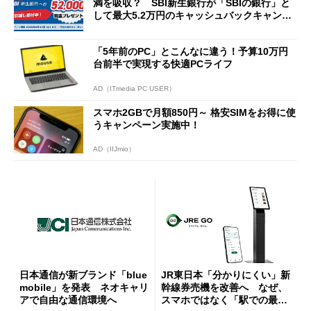
満を吸収？ SBI新生銀行が「SBIの銀行」と
して最大5.2万円のキャッシュバックキャンペ
ーンを開催
「5年前のPC」とこんなに違う！予算10万円
台前半で実現する快適PCライフ
AD（ITmedia PC USER）
スマホ2GBで月額850円～ 格安SIMをお得に使
うキャンペーン実施中！
AD（IIJmio）
日本通信が新ブランド「blue
JR東日本「分かりにくい」新
mobile」を発表 ネオキャリ
幹線券売機を改善へ なぜ、
アで自由な通信環境へ
スマホではなく「駅での最短