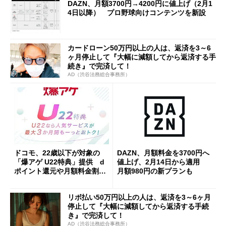
DAZN、月額3700円→4200円に値上げ（2月1
4日以降） プロ野球向けコンテンツを新設
カードローン50万円以上の人は、返済を3～6
ヶ月停止して『大幅に減額してから返済する手
続き』で完済して！
AD（渋谷法務総合事務所）
ドコモ、22歳以下が対象の
DAZN、月額料金を3700円へ
「爆アゲ U22特典」提供 d
値上げ、2月14日から適用
ポイント還元や月額料金割引
月額980円の新プランも
など
リボ払い50万円以上の人は、返済を3～6ヶ月
停止して『大幅に減額してから返済する手続
き』で完済して！
AD（渋谷法務総合事務所）