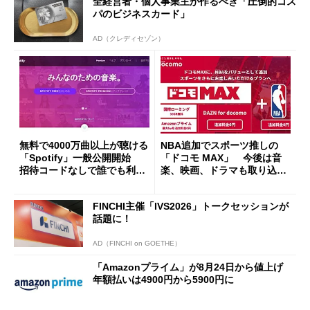
全経営者・個人事業主が作るべき「圧倒的コス
パのビジネスカード」
AD（クレディセゾン）
無料で4000万曲以上が聴ける
NBA追加でスポーツ推しの
「Spotify」一般公開開始
「ドコモ MAX」 今後は音
招待コードなしで誰でも利用
楽、映画、ドラマも取り込
可能に
む“進化”を予告
FINCHI主催「IVS2026」トークセッションが
話題に！
AD（FINCHI on GOETHE）
「Amazonプライム」が8月24日から値上げ
年額払いは4900円から5900円に