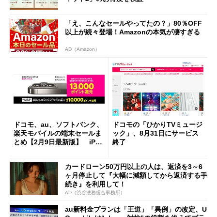
「え、こんなセールやってたの？」80％OFF
以上が続々登場！Amazonの本気が凄すぎる
AD（Amazon）
ドコモ、au、ソフトバンク、
ドコモの「ひかりTVミュージ
楽天モバイルの端末セールま
ック」、8月31日にサービス
とめ【2月9日最新版】 iPho
終了
neやPixelをお得に入手する
チャンス
カードローン50万円以上の人は、返済を3～6
ヶ月停止して『大幅に減額してから返済する手
続き』を利用して！
AD（渋谷法務総合事務所）
au新料金プランは「王道」「異例」の改定、U