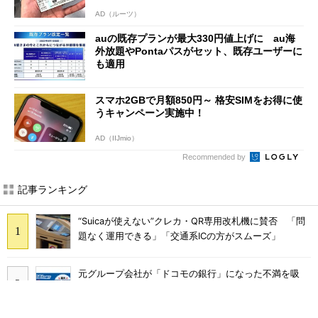
AD（ルーツ）
auの既存プランが最大330円値上げに au海
外放題やPontaパスがセット、既存ユーザーに
も適用
スマホ2GBで月額850円～ 格安SIMをお得に使
うキャンペーン実施中！
AD（IIJmio）
Recommended by
記事ランキング
“Suicaが使えない”クレカ・QR専用改札機に賛否 「問
題なく運用できる」「交通系ICの方がスムーズ」
元グループ会社が「ドコモの銀行」になった不満を吸
収？ SBI新生銀行が「SBIの銀行」として最大5.2万円
のキャッシュバックキャンペーンを開催