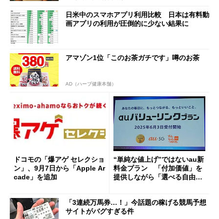
日米中のスマホアプリ利用比較 日本は有料動
画アプリの利用が圧倒的に少ない結果に
アマゾン1位「このお茶ガチです」噂のお茶
AD（ハーブ健康本舗）
ドコモの「爆アゲ セレクショ
“単純な値上げ”ではないau新
ン」、9月7日から「Apple Ar
料金プラン 「付加価値」を
cade」を追加
提供しながら「選べる自由」
も担保
「3連続万馬券…！」今話題の稼げる競馬予想
サイトがバグすぎる件