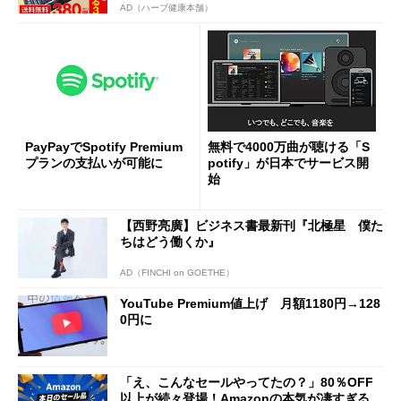
AD（ハーブ健康本舗）
PayPayでSpotify Premium
無料で4000万曲が聴ける「S
プランの支払いが可能に
potify」が日本でサービス開
始
【西野亮廣】ビジネス書最新刊『北極星 僕た
ちはどう働くか』
AD（FINCHI on GOETHE）
YouTube Premium値上げ 月額1180円→128
0円に
「え、こんなセールやってたの？」80％OFF
以上が続々登場！Amazonの本気が凄すぎる