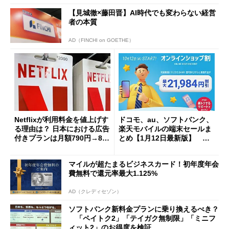
【見城徹×藤田晋】AI時代でも変わらない経営
者の本質
AD（FINCHI on GOETHE）
Netflixが利用料金を値上げす
ドコモ、au、ソフトバンク、
る理由は？ 日本における広告
楽天モバイルの端末セールま
付きプランは月額790円→890
とめ【1月12日最新版】 最
円に
新スマホ購入で高額キャッシ
ュバックあり
マイルが超たまるビジネスカード！初年度年会
費無料で還元率最大1.125%
AD（クレディセゾン）
ソフトバンク新料金プランに乗り換えるべき？
「ペイトク2」「テイガク無制限」「ミニフ
ィット2」のお得度を検証