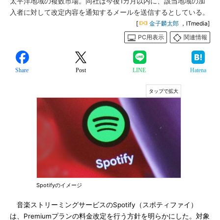
太平洋地域の複数市場。同社は今後1カ月以内に、該当地域の加
入者に対して改定内容を通知するメールを送信するとしている。
[
金子麟太郎
，ITmedia]
PC用表示
関連情報
Share
Post
LINE
Hatena
Spotifyのイメージ
音楽ストリーミングサービスのSpotify（スポティファイ）
は、Premiumプランの料金改定を行う方針を明らかにした。対象