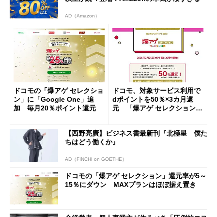
AD（Amazon）
ドコモの「爆アゲ セレクショ
ドコモ、対象サービス利用で
ン」に「Google One」追
dポイントを50％×3カ月還
加 毎月20％ポイント還元
元 「爆アゲ セレクション
ファミリー特典」開催
【西野亮廣】ビジネス書最新刊『北極星 僕た
ちはどう働くか』
AD（FINCHI on GOETHE）
ドコモの「爆アゲ セレクション」還元率が5～
15％にダウン MAXプランはほぼ据え置き