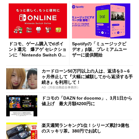
ドコモ、ゲーム購入でdポイ
Spotifyの「ミュージックビ
ント還元 爆アゲ セレクショ
デオ」β版、プレミアムユー
ンに「Nintendo Switch Onli
ザーに提供開始
ne」追加
カードローン50万円以上の人は、返済を3～6
ヶ月停止して『大幅に減額してから返済する手
続き』を利用して！
AD（渋谷法務総合事務所）
ドコモの「DAZN for docomo」、3月1日から
値上げ 最大月額4200円に
楽天週間ランキング1位！シリーズ累計3億包
のスッキリ茶。380円でお試し