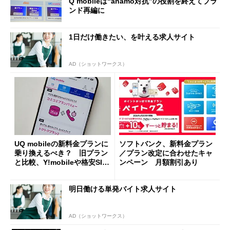
Q mobileは“ahamo対抗”の役割を終えてブラ
ンド再編に
1日だけ働きたい、を叶える求人サイト
AD（ショットワークス）
UQ mobileの新料金プランに
ソフトバンク、新料金プラン
乗り換えるべき？ 旧プラン
／プラン改定に合わせたキャ
と比較、Y!mobileや格安SIM
ンペーン 月額割引あり
も踏まえて解説
明日働ける単発バイト求人サイト
AD（ショットワークス）