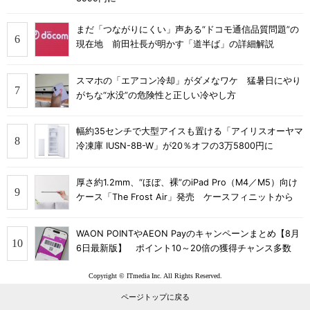
まだ「つながりにくい」声ある“ドコモ通信品質問題”の
現在地 前田社長が明かす「道半ば」の詳細解説
スマホの「エアコン冷却」がダメなワケ 猛暑日にやり
がちな“水没”の危険性と正しい冷やし方
幅約35センチで大型アイスも置ける「アイリスオーヤマ
冷凍庫 IUSN-8B-W」が20％オフの3万5800円に
厚さ約1.2mm、“ほぼ、裸”のiPad Pro（M4／M5）向け
ケース「The Frost Air」発売 ケースフィニットから
WAON POINTやAEON Payのキャンペーンまとめ【8月
6日最新版】 ポイント10～20倍の獲得チャンス多数
Copyright © ITmedia Inc. All Rights Reserved.
ページトップに戻る