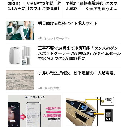
28GB）」がMNPで2年間、約
で挑む“価格高騰時代”のスマ
1.1万円に【スマホお得情報】
ホ戦略 「シェアを追うより
も既存ユーザーを大切に」
明日働ける単発バイト求人サイト
AD（ショットワークス）
工事不要で14畳まで冷房可能「タンスのゲン
スポットクーラー 79800020」がタイムセール
で10％オフの5万3999円に
手厚い“更生”施設、松平定信の「人足寄場」
AD（國學院大學）