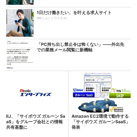
1日だけ働きたい、を叶える求人サイト
PR(ショットワークス)
「PC持ち出し禁止令は怖くない」――外出先
での業務メール閲覧に新機軸
IIJ、「サイボウズ ガルーン Sa
Amazon EC2環境で動作する
aS」をグループ会社との情報
「サイボウズ ガルーンSaaS」
共有基盤に
発表