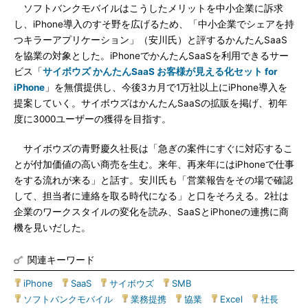
ソフトバンクモバイルはこうしたメリットを中小企業に訴求
し、iPhone導入のすそ野を広げるため、「中小企業でシェアを持
つキラーアプリケーション」（安川氏）と評するかんたんSaaS
を協業の対象とした。iPhoneでかんたんSaaSを利用できるサー
ビス「
サイボウズ かんたんSaaS お客様が見える化セット for
iPhone
」を無償提供し、今後3カ月で1万社以上にiPhone導入を
提案していく。サイボウズはかんたんSaaSの拡販を掲げ、初年
度に3000ユーザーの獲得を目指す。
サイボウズの青野慶久社長は「急ぎの案件にすぐに対応するこ
とが付加価値の高い商売を生む。来年、再来年にはiPhoneで仕事
をする流れが来る」と話す。安川氏も「営業報告をその場で確認
して、担当者に連絡を取る時代になる」と口をそろえる。2社は
企業のワークスタイルの変化を読み、SaaSとiPhoneの連携に商
機を見いだした。
関連キーワード
iPhone
|
SaaS
|
サイボウズ
|
SMB
|
ソフトバンクモバイル
|
業務提携
|
協業
|
Excel
|
社長
|