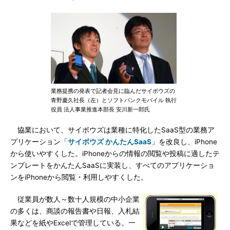
業務提携の発表で記者会見に臨んだサイボウズの
青野慶久社長（左）とソフトバンクモバイル 執行
役員 法人事業推進本部長 安川新一郎氏
協業において、サイボウズは業種に特化したSaaS型の業務ア
プリケーション「
サイボウズ かんたんSaaS
」を改良し、iPhone
から使いやすくした。iPhoneからの情報の閲覧や投稿に適したテ
ンプレートをかんたんSaaSに実装し、すべてのアプリケーショ
ンをiPhoneから閲覧・利用しやすくした。
従業員が数人～数十人規模の中小企業
の多くは、商談の報告書や日報、入札結
果などを紙やExcelで管理している。一