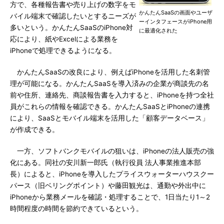
方で、各種報告書や売り上げの数字をモ
かんたんSaaSの画面やユーザ
バイル端末で確認したいとするニーズが
ーインタフェースがiPhone用
多いという。かんたんSaaSのiPhone対
に最適化された
応により、紙やExcelによる業務を
iPhoneで処理できるようになる。
かんたんSaaSの改良により、例えばiPhoneを活用した名刺管
理が可能になる。かんたんSaaSを導入済みの企業が商談先の名
前や住所、連絡先、商談報告書を入力すると、iPhoneを持つ全社
員がこれらの情報を確認できる。かんたんSaaSとiPhoneの連携
により、SaaSとモバイル端末を活用した「顧客データベース」
が作成できる。
一方、ソフトバンクモバイルの狙いは、iPhoneの法人販売の強
化にある。同社の安川新一郎氏（執行役員 法人事業推進本部
長）によると、iPhoneを導入したプライスウォーターハウスクー
パース（旧ベリングポイント）や藤田観光は、通勤や外出中に
iPhoneから業務メールを確認・処理することで、1日当たり1～2
時間程度の時間を節約できているという。