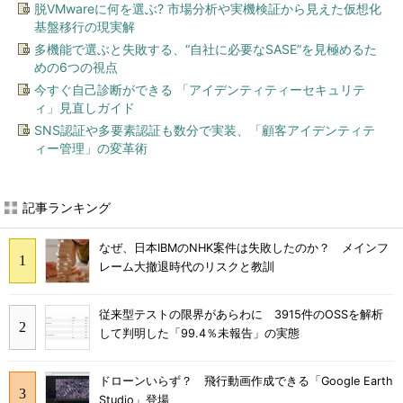
脱VMwareに何を選ぶ? 市場分析や実機検証から見えた仮想化
基盤移行の現実解
多機能で選ぶと失敗する、“自社に必要なSASE”を見極めるた
めの6つの視点
今すぐ自己診断ができる 「アイデンティティーセキュリテ
ィ」見直しガイド
SNS認証や多要素認証も数分で実装、「顧客アイデンティテ
ィー管理」の変革術
記事ランキング
なぜ、日本IBMのNHK案件は失敗したのか？ メインフ
レーム大撤退時代のリスクと教訓
従来型テストの限界があらわに 3915件のOSSを解析
して判明した「99.4％未報告」の実態
ドローンいらず？ 飛行動画作成できる「Google Earth
Studio」登場