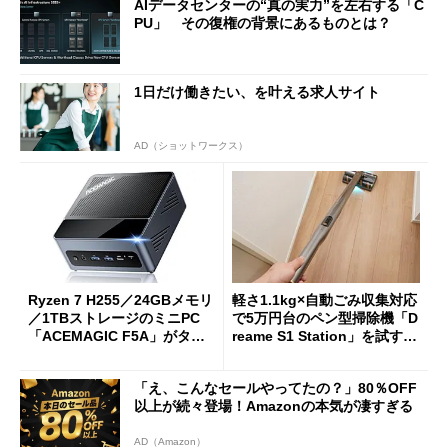
AIデータセンターの“真の実力”を左右する「C
PU」 その復権の背景にあるものとは？
1日だけ働きたい、を叶える求人サイト
AD（ショットワークス）
Ryzen 7 H255／24GBメモリ
軽さ1.1kg×自動ごみ収集対応
／1TBストレージのミニPC
で5万円台のペン型掃除機「D
「ACEMAGIC F5A」がタイ
reame S1 Station」を試す
ムセールで41％オフの10万69
見えた長所と短所
98円に
「え、こんなセールやってたの？」80％OFF
以上が続々登場！Amazonの本気が凄すぎる
AD（Amazon）