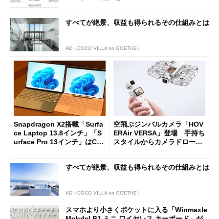
すべてが絶景、収益も得られるその仕組みとは
AD（COCO VILLA on GOETHE）
Snapdragon X2搭載「Surfa
空飛ぶジンバルカメラ「HOV
ce Laptop 13.8インチ」「S
ERAir VERSA」登場 手持ち
urface Pro 13インチ」はCop
スタイルからカメラドローン
ilot+ PCの“完成形”？ 外観
に合体変形
をじっくりとチェックしてみ
すべてが絶景、収益も得られるその仕組みとは
た
AD（COCO VILLA on GOETHE）
スマホより小さくポケットに入る「Winmaxle
Mobdel B1 ミニ ワイヤレス キーボード」が