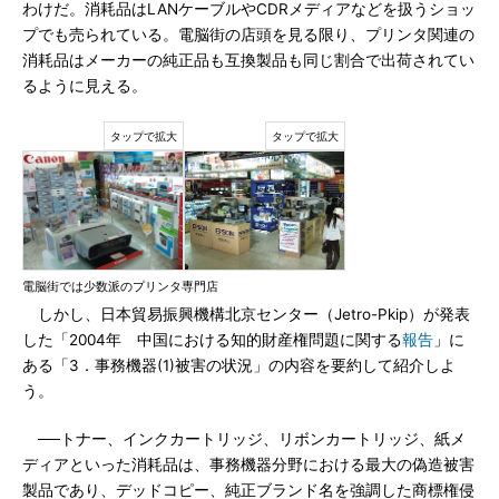
わけだ。消耗品はLANケーブルやCDRメディアなどを扱うショッ
プでも売られている。電脳街の店頭を見る限り、プリンタ関連の
消耗品はメーカーの純正品も互換製品も同じ割合で出荷されてい
るように見える。
電脳街では少数派のプリンタ専門店
しかし、日本貿易振興機構北京センター（Jetro-Pkip）が発表
した「2004年 中国における知的財産権問題に関する
報告
」に
ある「3．事務機器(1)被害の状況」の内容を要約して紹介しよ
う。
──トナー、インクカートリッジ、リボンカートリッジ、紙メ
ディアといった消耗品は、事務機器分野における最大の偽造被害
製品であり、デッドコピー、純正ブランド名を強調した商標権侵