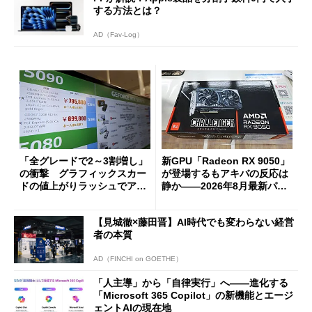
する方法とは？
AD（Fav-Log）
「全グレードで2～3割増し」
新GPU「Radeon RX 9050」
の衝撃 グラフィックスカー
が登場するもアキバの反応は
ドの値上がりラッシュでアキ
静か――2026年8月最新パー
バの購入制限が深刻化
ツ事情
【見城徹×藤田晋】AI時代でも変わらない経営
者の本質
AD（FINCHI on GOETHE）
「人主導」から「自律実行」へ――進化する
「Microsoft 365 Copilot」の新機能とエージ
ェントAIの現在地