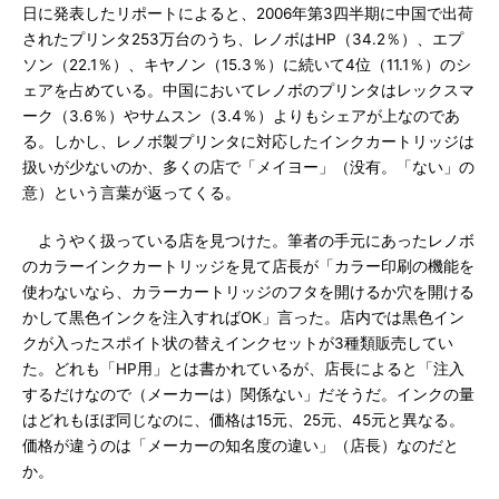
日に発表したリポートによると、2006年第3四半期に中国で出荷
されたプリンタ253万台のうち、レノボはHP（34.2％）、エプ
ソン（22.1％）、キヤノン（15.3％）に続いて4位（11.1％）のシ
ェアを占めている。中国においてレノボのプリンタはレックスマ
ーク（3.6％）やサムスン（3.4％）よりもシェアが上なのであ
る。しかし、レノボ製プリンタに対応したインクカートリッジは
扱いが少ないのか、多くの店で「メイヨー」（没有。「ない」の
意）という言葉が返ってくる。
ようやく扱っている店を見つけた。筆者の手元にあったレノボ
のカラーインクカートリッジを見て店長が「カラー印刷の機能を
使わないなら、カラーカートリッジのフタを開けるか穴を開ける
かして黒色インクを注入すればOK」言った。店内では黒色イン
クが入ったスポイト状の替えインクセットが3種類販売してい
た。どれも「HP用」とは書かれているが、店長によると「注入
するだけなので（メーカーは）関係ない」だそうだ。インクの量
はどれもほぼ同じなのに、価格は15元、25元、45元と異なる。
価格が違うのは「メーカーの知名度の違い」（店長）なのだと
か。