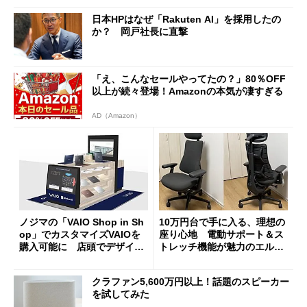
日本HPはなぜ「Rakuten AI」を採用したの
か？ 岡戸社長に直撃
「え、こんなセールやってたの？」80％OFF
以上が続々登場！Amazonの本気が凄すぎる
AD（Amazon）
ノジマの「VAIO Shop in Sh
10万円台で手に入る、理想の
op」でカスタマイズVAIOを
座り心地 電動サポート＆ス
購入可能に 店頭でデザイン
トレッチ機能が魅力のエルゴ
や質感を確認しながら購入可
ノミクスチェア「LiberNovo
能
Omni Gen」を試す
クラファン5,600万円以上！話題のスピーカー
を試してみた