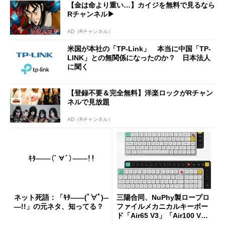
【金は命より重い…】カイジを無料で見るなら
Rチャンネル▶︎
AD（Rチャンネル）
米国が本社の「TP-Link」 本当に中国「TP-
LINK」との無関係になったのか？ 日本法人
に聞く
【登録不要＆完全無料】洋楽ロックがRチャン
ネルで見放題
AD（Rチャンネル）
ネット死語：「ｷﾀ――(ﾟ∀ﾟ)―
三陽合同、NuPhy製ロープロ
―!!」の元ネタ、知ってる？
ファイルメカニカルキーボー
ド「Air65 V3」「Air100 V
3」を発売