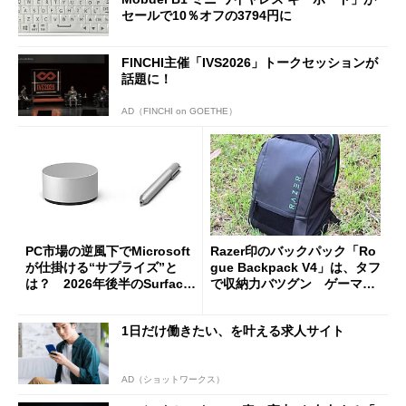
セールで10％オフの3794円に
FINCHI主催「IVS2026」トークセッションが
話題に！
AD（FINCHI on GOETHE）
PC市場の逆風下でMicrosoft
Razer印のバックパック「Ro
が仕掛ける“サプライズ”と
gue Backpack V4」は、タフ
は？ 2026年後半のSurface
で収納力バツグン ゲーマー
新製品を予想する
じゃなくても欲しくなる
1日だけ働きたい、を叶える求人サイト
AD（ショットワークス）