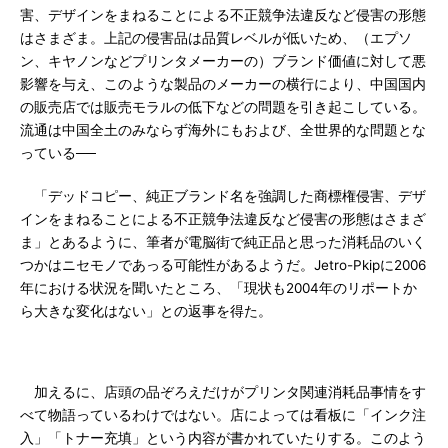
害、デザインをまねることによる不正競争法違反など侵害の形態
はさまざま。上記の侵害品は品質レベルが低いため、（エプソ
ン、キヤノンなどプリンタメーカーの）ブランド価値に対して悪
影響を与え、このような製品のメーカーの横行により、中国国内
の販売店では販売モラルの低下などの問題を引き起こしている。
流通は中国全土のみならず海外にもおよび、全世界的な問題とな
っている──
「デッドコピー、純正ブランド名を強調した商標権侵害、デザ
インをまねることによる不正競争法違反など侵害の形態はさまざ
ま」とあるように、筆者が電脳街で純正品と思った消耗品のいく
つかはニセモノであっる可能性があるようだ。Jetro-Pkipに2006
年における状況を聞いたところ、「現状も2004年のリポートか
ら大きな変化はない」との返事を得た。
加えるに、店頭の品ぞろえだけがプリンタ関連消耗品事情をす
べて物語っているわけではない。店によっては看板に「インク注
入」「トナー充填」という内容が書かれていたりする。このよう