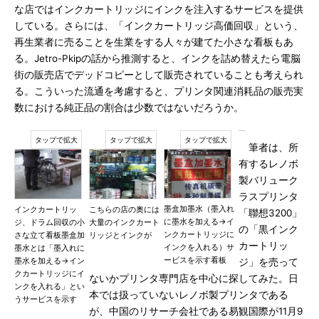
な店ではインクカートリッジにインクを注入するサービスを提供
している。さらには、「インクカートリッジ高価回収」という、
再生業者に売ることを生業をする人々が建てた小さな看板もあ
る。Jetro-Pkipの話から推測すると、インクを詰め替えたら電脳
街の販売店でデッドコピーとして販売されていることも考えられ
る。こういった流通を考慮すると、プリンタ関連消耗品の販売実
数における純正品の割合は少数ではないだろうか。
筆者は、所
有するレノボ
製バリューク
ラスプリンタ
墨盒加墨水（墨入れ
インクカートリッ
こちらの店の奥には
「聯想3200」
に墨水を加える→イ
ジ、ドラム回収の小
大量のインクカート
の「黒インク
ンクカートリッジに
さな立て看板墨盒加
リッジとインクが
カートリッ
インクを入れる）サ
墨水とは「墨入れに
ービスを示す看板
墨水を加える→イン
ジ」を売って
クカートリッジにイ
ないかプリンタ専門店を中心に探してみた。日
ンクを入れる」とい
本では扱っていないレノボ製プリンタである
うサービスを示す
が、中国のリサーチ会社である易観国際が11月9