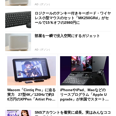
AD（デノン）
ロジクールのテンキー付きキーボード・ワイヤ
レス小型マウスのセット「MK250GRd」がセ
ールで15％オフの2980円に
部屋を一瞬で没入空間にするガジェット
AD（デノン）
Wacom「Cintiq Pro」に迫る
iPhoneやiPad、Macなどの
実力 27型4K／120Hzで約3
リースプログラム「Apple U
0万円のXPPen「Artist Pro 2
pgrade」が米国でスタート／
7（Gen 2）」でお絵描きして
Bluetooth LEの新規格「Blu
分かった魅力と妥協点
etooth High Data Throughp
SNSアカウントを着実に成長。実はみんなココ
ut」が明...