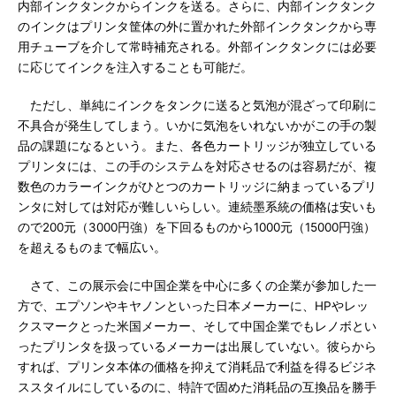
内部インクタンクからインクを送る。さらに、内部インクタンク
のインクはプリンタ筐体の外に置かれた外部インクタンクから専
用チューブを介して常時補充される。外部インクタンクには必要
に応じてインクを注入することも可能だ。
ただし、単純にインクをタンクに送ると気泡が混ざって印刷に
不具合が発生してしまう。いかに気泡をいれないかがこの手の製
品の課題になるという。また、各色カートリッジが独立している
プリンタには、この手のシステムを対応させるのは容易だが、複
数色のカラーインクがひとつのカートリッジに納まっているプリ
ンタに対しては対応が難しいらしい。連続墨系統の価格は安いも
ので200元（3000円強）を下回るものから1000元（15000円強）
を超えるものまで幅広い。
さて、この展示会に中国企業を中心に多くの企業が参加した一
方で、エプソンやキヤノンといった日本メーカーに、HPやレッ
クスマークとった米国メーカー、そして中国企業でもレノボとい
ったプリンタを扱っているメーカーは出展していない。彼らから
すれば、プリンタ本体の価格を抑えて消耗品で利益を得るビジネ
ススタイルにしているのに、特許で固めた消耗品の互換品を勝手