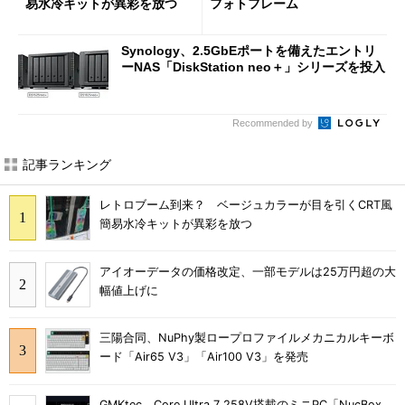
易水冷キットが異彩を放つ
フォトフレーム
Synology、2.5GbEポートを備えたエントリ
ーNAS「DiskStation neo＋」シリーズを投入
Recommended by
記事ランキング
レトロブーム到来？ ベージュカラーが目を引くCRT風
簡易水冷キットが異彩を放つ
アイオーデータの価格改定、一部モデルは25万円超の大
幅値上げに
三陽合同、NuPhy製ロープロファイルメカニカルキーボ
ード「Air65 V3」「Air100 V3」を発売
GMKtec、Core Ultra 7 258V搭載のミニPC「NucBox