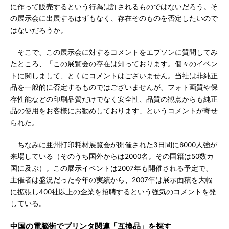
に作って販売するという行為は許されるものではないだろう。そ
の展示会に出展するはずもなく、存在そのものを否定したいので
はないだろうか。
そこで、この展示会に対するコメントをエプソンに質問してみ
たところ、「この展覧会の存在は知っております。個々のイベン
トに関しまして、とくにコメントはございません。当社は非純正
品を一般的に否定するものではございませんが、フォト画質や保
存性能などの印刷品質だけでなく安全性、品質の観点からも純正
品の使用をお客様にお勧めしております」というコメントが寄せ
られた。
ちなみに亜州打印耗材展覧会が開催された3日間に6000人強が
来場している（そのうち国外からは2000名。その国籍は50数カ
国に及ぶ）。この展示イベントは2007年も開催される予定で、
主催者は盛況だった今年の実績から、2007年は展示面積を大幅
に拡張し400社以上の企業を招聘するという強気のコメントを発
している。
中国の電脳街でプリンタ関連「互換品」を探す