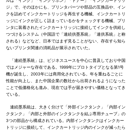
ルは「インク」「インクリボン」「トナー」「インクカートリッ
ジ」で、そのほかにも、プリンタパーツや部品の互換品や、イン
クを詰めてインクカートリッジを再生する機械、インクカートリ
ッジにインクが正しく詰まっているかをチェックする機械、プリ
ンタに装着されたインクカートリッジに接続してインクを供給し
つづけるシステム（中国語で「連続供墨系統」「連供系統」と称
される）などなど、日本ではまず見ることがない、存在すら知ら
ないプリンタ関連の消耗品が展示されていた。
「連続墨系統」は、ビジネスユースを中心に普及しており中国
ではメジャーな存在である。1999年にプロトタイプとなる第1号
機が誕生し、2003年には商用化されている。年を重ねるごとに
性能が向上し、また中国企業の数社から出荷されるようになった
ことで低価格化も進み、現在では手が届きやすい価格となってき
ている。
連続墨系統は、大きく分けて「外部インクタンク」「内部イン
クタンク」「内部と外部のインクタンクを結ぶ専用チューブ」の
3つの部品から構成されている。内部インクタンクはインクカー
トリッジに接続して、インクカートリッジ内のインクが減ったら