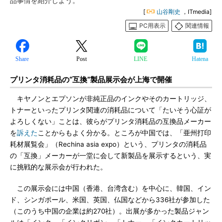
品事情を紹介しよう。
[
山谷剛史
，ITmedia]
PC用表示
関連情報
Share
Post
LINE
Hatena
プリンタ消耗品の“互換”製品展示会が上海で開催
キヤノンとエプソンが非純正品のインクやそのカートリッジ、
トナーといったプリンタ関連の消耗品について「たいそう心証が
よろしくない」ことは、彼らがプリンタ消耗品の互換品メーカー
を
訴えた
ことからもよく分かる。ところが中国では、「亜州打印
耗材展覧会」（Rechina asia expo）という、プリンタの消耗品
の「互換」メーカーが一堂に会して新製品を展示するという、実
に挑戦的な展示会が行われた。
この展示会には中国（香港、台湾含む）を中心に、韓国、イン
ド、シンガポール、米国、英国、仏国などから336社が参加した
（このうち中国の企業は約270社）。出展が多かった製品ジャン