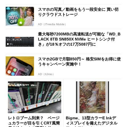
スマホの写真／動画をもう一段安全に 買い切
りクラウドストレージ
AD（ITmedia Mobile）
最大毎秒7200MBの高速転送が可能な「WD_B
LACK 8TB SN850X NVMe ヒートシンク付
き」が18％オフの17万5087円に
スマホ2GBで月額850円～ 格安SIMをお得に使
うキャンペーン実施中！
AD（IIJmio）
レトロブーム到来？ ベージ
Bigme、13型カラーE Inkデ
ュカラーが目を引くCRT風簡
ィスプレイを備えたデジタル