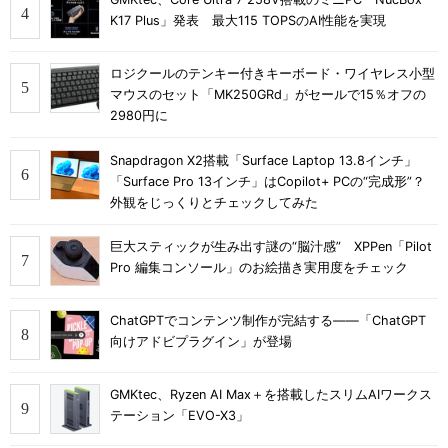
K17 Plus」発表 最大115 TOPSのAI性能を実現
ロジクールのテンキー付きキーボード・ワイヤレス小型
マウスのセット「MK250GRd」がセールで15％オフの
2980円に
Snapdragon X2搭載「Surface Laptop 13.8インチ」
「Surface Pro 13インチ」はCopilot+ PCの“完成形”？
外観をじっくりとチェックしてみた
巨大スティックが生み出す謎の“脳汁感” XPPen「Pilot
Pro 編集コンソール」のお絵描き実用度をチェック
ChatGPTでコンテンツ制作が完結する――「ChatGPT
向けアドビプラグイン」が登場
GMKtec、Ryzen AI Max＋を搭載したスリムAIワークス
テーション「EVO-X3」