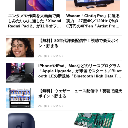
エンタメや作業を大画面で楽
Wacom「Cintiq Pro」に迫る
しみたい人に適した「Xiaomi
実力 27型4K／120Hzで約3
Redmi Pad 2」が11％オフの
0万円のXPPen「Artist Pro 2
2万4980円に
7（Gen 2）」でお絵描きして
分かった魅力と妥協点
【無料】80年代洋楽配信中！視聴で楽天ポイ
ント貯まる
AD（Rチャンネル）
iPhoneやiPad、Macなどのリースプログラム
「Apple Upgrade」が米国でスタート／Bluet
ooth LEの新規格「Bluetooth High Data Thr
oughput」が明...
【無料】ウェザーニュース配信中！視聴で楽天
ポイント貯まる
AD（Rチャンネル）