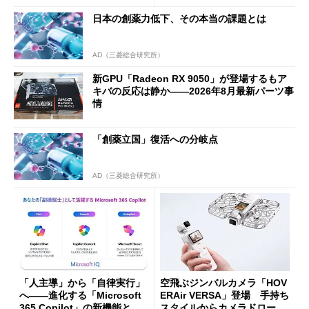
94円に
日本の創薬力低下、その本当の課題とは
AD（三菱総合研究所）
新GPU「Radeon RX 9050」が登場するもア
キバの反応は静か――2026年8月最新パーツ事
情
「創薬立国」復活への分岐点
AD（三菱総合研究所）
「人主導」から「自律実行」
空飛ぶジンバルカメラ「HOV
へ――進化する「Microsoft
ERAir VERSA」登場 手持ち
365 Copilot」の新機能とエ
スタイルからカメラドローン