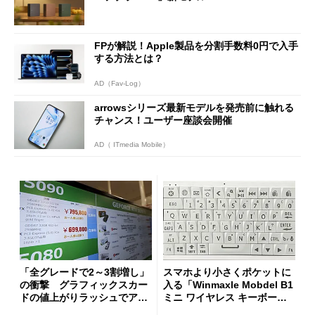
FPが解説！Apple製品を分割手数料0円で入手
する方法とは？
AD（Fav-Log）
arrowsシリーズ最新モデルを発売前に触れる
チャンス！ユーザー座談会開催
AD（ ITmedia Mobile）
「全グレードで2～3割増し」
スマホより小さくポケットに
の衝撃 グラフィックスカー
入る「Winmaxle Mobdel B1
ドの値上がりラッシュでアキ
ミニ ワイヤレス キーボー
バの購入制限が深刻化
ド」がセールで10％オフの37