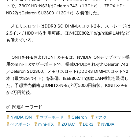
トで、ZBOX HD-NS21はCeleron 743（1.3GHz）、ZBOX HD-
ND22はCeleron SU2300（1.2GHz）を装備した。
メモリスロットはDDR3 SO-DIMMスロット2本、ストレージは
2.5インチHDD×1を利用可能。ほかIEEE802.11b/g/n無線LANなど
も備えている。
IONITX-N-EおよびIONITX-P-Eは、NVIDIA IONチップセット採
用のmini-ITXマザーボードで、搭載CPUはそれぞれCeleron 743
／Celeron SU2300。メモリスロットはDDR3 DIMMスロット×2
本（最大8Gバイト）を装備、IEEE802.11n無線LAN機能も装備し
た。予想実売価格はIONITX-N-Eが1万5000円前後、IONITX-P-E
が2万円前後。
関連キーワード
NVIDIA ION
|
マザーボード
|
Celeron
|
アスク
|
ベアボーン
|
mini-ITX
|
ZOTAC
|
DDR3
|
NVIDIA