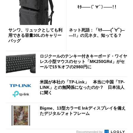
サンワ、リュックとしても利
ネット死語：「ｷﾀ――(ﾟ∀ﾟ)―
用できる容量30Lのキャリー
―!!」の元ネタ、知ってる？
バッグ
ロジクールのテンキー付きキーボード・ワイヤ
レス小型マウスのセット「MK250GRd」がセ
ールで15％オフの2980円に
米国が本社の「TP-Link」 本当に中国「TP-
LINK」との無関係になったのか？ 日本法人
に聞く
Bigme、13型カラーE Inkディスプレイを備え
たデジタルフォトフレーム
Recommended by