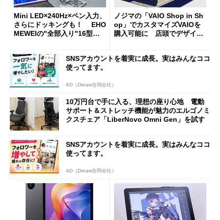
Mini LED×240Hz×ペン入力、
ノジマの「VAIO Shop in Sh
さらにドッキングも！ EHO
op」でカスタマイズVAIOを
MEWEIの"全部入り"16型モ
購入可能に 店頭でデザイン
バイルディスプレイ「TM-16
や質感を確認しながら購入可
0PW」徹底レビュー
能
SNSアカウントを着実に成長。実はみんなココ
使ってます。
AD（Dreaw合同会社）
10万円台で手に入る、理想の座り心地 電動
サポート＆ストレッチ機能が魅力のエルゴノミ
クスチェア「LiberNovo Omni Gen」を試す
SNSアカウントを着実に成長。実はみんなココ
使ってます。
AD（Dreaw合同会社）