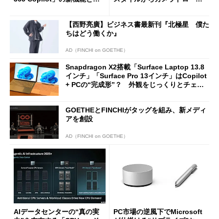
ージェントAIの現在地
に合体変形
【西野亮廣】ビジネス書最新刊『北極星 僕た
ちはどう働くか』
AD（FINCHI on GOETHE）
Snapdragon X2搭載「Surface Laptop 13.8
インチ」「Surface Pro 13インチ」はCopilot
+ PCの“完成形”？ 外観をじっくりとチェッ
クしてみた
GOETHEとFINCHIがタッグを組み、新メディ
アを創設
AD（FINCHI on GOETHE）
AIデータセンターの“真の実
PC市場の逆風下でMicrosoft