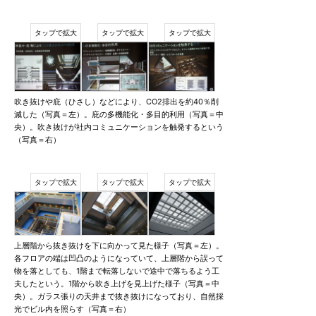
吹き抜けや庇（ひさし）などにより、CO2排出を約40％削
減した（写真＝左）。庇の多機能化・多目的利用（写真＝中
央）。吹き抜けが社内コミュニケーションを触発するという
（写真＝右）
上層階から抜き抜けを下に向かって見た様子（写真＝左）。
各フロアの端は凹凸のようになっていて、上層階から誤って
物を落としても、1階まで転落しないで途中で落ちるよう工
夫したという。1階から吹き上げを見上げた様子（写真＝中
央）。ガラス張りの天井まで抜き抜けになっており、自然採
光でビル内を照らす（写真＝右）