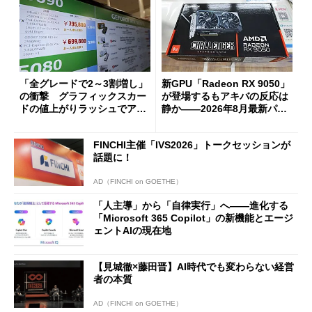
「全グレードで2～3割増し」
新GPU「Radeon RX 9050」
の衝撃 グラフィックスカー
が登場するもアキバの反応は
ドの値上がりラッシュでアキ
静か――2026年8月最新パー
バの購入制限が深刻化
ツ事情
FINCHI主催「IVS2026」トークセッションが
話題に！
AD（FINCHI on GOETHE）
「人主導」から「自律実行」へ――進化する
「Microsoft 365 Copilot」の新機能とエージ
ェントAIの現在地
【見城徹×藤田晋】AI時代でも変わらない経営
者の本質
AD（FINCHI on GOETHE）