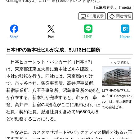
Garage Tokyo」にIT企業社屋のトレンドを見た。
[元麻布春男，ITmedia]
PC用表示
関連情報
Share
Post
LINE
Hatena
日本HPの新本社ビルが完成、5月16日に開所
日本ヒューレット・パッカード（日本HP）
は、東京都江東区大島に新本社ビルを建設し、
本社の移転を行う。同社には、東京都内だけ
で、市ヶ谷本社、荻窪事業所、高井戸事業所、
新宿事業所、八王子事業所、昭島事業所の6拠点
日本HPの新本社ビ
ル「HP Garage Tok
が存在する。新本社が完成すると、市ヶ谷、荻
yo」は、地上9階建
窪、高井戸、新宿の4拠点がここに集約され、正
ての自社ビル
社員、契約社員、派遣社員を含めて約6500人ほ
どが勤務することになる。
ちなみに、カスタマサポートやバックオフィス機能がある八王