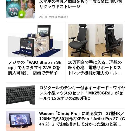
スマホの写真／動画をもう一段安全に 買い切
りクラウドストレージ
AD（ITmedia Mobile）
ノジマの「VAIO Shop in Sh
10万円台で手に入る、理想の
op」でカスタマイズVAIOを
座り心地 電動サポート＆ス
購入可能に 店頭でデザイン
トレッチ機能が魅力のエルゴ
や質感を確認しながら購入可
ノミクスチェア「LiberNovo
能
Omni Gen」を試す
ロジクールのテンキー付きキーボード・ワイヤ
レス小型マウスのセット「MK250GRd」がセ
ールで15％オフの2980円に
Wacom「Cintiq Pro」に迫る実力 27型4K／
120Hzで約30万円のXPPen「Artist Pro 27（G
en 2）」でお絵描きして分かった魅力と妥協
点