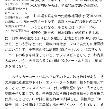
面している。入口前
水天宮前駅からは、半蔵門線で2駅の距離だ。
の道路幅を6メート
ルから20メートル
駐車場や庭を含めた総敷地面積は1万9123.60
に拡張するという都
平方メートルで、東京ドーム約1.5個分の広さと
の計画により、敷地
面積は2万平方メー
いうことになる。もともとはJXグループの
トルを少し下回った
NIPPO（旧社名：日本鋪道）が所有する土地
に、日本HPの注文によりビルを建設、土地ごと日本HPが買い上
げる、という形をとった。建物の特徴は、フロアあたりの床面積
が広いことで、基準階面積は約100×55メートルと、ほぼサッカ
ーコートの広さを確保している。オフィスビルとしては、都内最
大級だという。天井高も多くの場所で2.9メートルと高く、窮屈
さを感じない。
このサッカーコート並みのフロアの中央に吹き抜けがあり、そ
の周囲に給湯室やトイレ、エレベーターを集約、柱を外部柱とす
ることで、オフィススペースには柱や構造壁のない、広々とした
空間を作り出している。中央部の吹き抜けを自然採光と自然換気
に用いることで、CO2排出量を約40％削減した。男性用は「伊
勢丹」風、女性用は「高島屋」風のデザインというトイレも、通