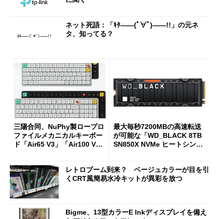
ネット死語：「ｷﾀ――(ﾟ∀ﾟ)――!!」の元ネ
タ、知ってる？
三陽合同、NuPhy製ロープロ
最大毎秒7200MBの高速転送
ファイルメカニカルキーボー
が可能な「WD_BLACK 8TB
ド「Air65 V3」「Air100 V
SN850X NVMe ヒートシンク
3」を発売
付き」が18％オフの17万508
7円に
レトロブーム到来？ ベージュカラーが目を引
くCRT風簡易水冷キットが異彩を放つ
Bigme、13型カラーE Inkディスプレイを備え