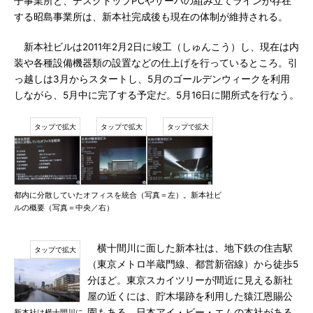
子事業所と、デスクトップPCやサーバの組み立てラインが存在
する昭島事業所は、新本社完成後も現在の体制が維持される。
新本社ビルは2011年2月2日に竣工（しゅんこう）し、現在は内
装や各種設備機器類の設置などの仕上げを行っているところ。引
っ越しは3月からスタートし、5月のゴールデンウィークを利用
しながら、5月中に完了する予定だ。5月16日に開所式を行なう。
都内に分散していたオフィスを統合（写真＝左）。新本社ビ
ルの概要（写真＝中央／右）
横十間川に面した新本社は、地下鉄の住吉駅
（東京メトロ半蔵門線、都営新宿線）から徒歩5
分ほど。東京スカイツリーが間近に見える新社
屋の近くには、貯木場跡を利用した猿江恩賜公
園もある。日本アイ・ビー・エムの本社がある
新本社は横十間川に