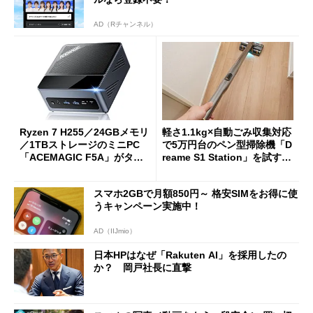
AD（Rチャンネル）
Ryzen 7 H255／24GBメモリ
軽さ1.1kg×自動ごみ収集対応
／1TBストレージのミニPC
で5万円台のペン型掃除機「D
「ACEMAGIC F5A」がタイ
reame S1 Station」を試す
ムセールで41％オフの10万69
見えた長所と短所
98円に
スマホ2GBで月額850円～ 格安SIMをお得に使
うキャンペーン実施中！
AD（IIJmio）
日本HPはなぜ「Rakuten AI」を採用したの
か？ 岡戸社長に直撃