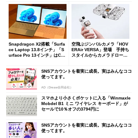
Snapdragon X2搭載「Surfa
空飛ぶジンバルカメラ「HOV
ce Laptop 13.8インチ」「S
ERAir VERSA」登場 手持ち
urface Pro 13インチ」はCop
スタイルからカメラドローン
ilot+ PCの“完成形”？ 外観
に合体変形
をじっくりとチェックしてみ
SNSアカウントを着実に成長。実はみんなココ
た
使ってます。
AD（Dreaw合同会社）
スマホより小さくポケットに入る「Winmaxle
Mobdel B1 ミニ ワイヤレス キーボード」が
セールで10％オフの3794円に
SNSアカウントを着実に成長。実はみんなココ
使ってます。