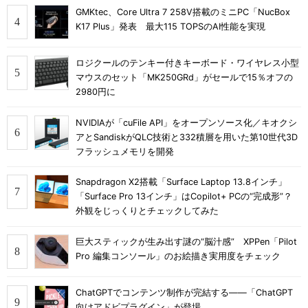
GMKtec、Core Ultra 7 258V搭載のミニPC「NucBox
K17 Plus」発表 最大115 TOPSのAI性能を実現
ロジクールのテンキー付きキーボード・ワイヤレス小型
マウスのセット「MK250GRd」がセールで15％オフの
2980円に
NVIDIAが「cuFile API」をオープンソース化／キオクシ
アとSandiskがQLC技術と332積層を用いた第10世代3D
フラッシュメモリを開発
Snapdragon X2搭載「Surface Laptop 13.8インチ」
「Surface Pro 13インチ」はCopilot+ PCの“完成形”？
外観をじっくりとチェックしてみた
巨大スティックが生み出す謎の“脳汁感” XPPen「Pilot
Pro 編集コンソール」のお絵描き実用度をチェック
ChatGPTでコンテンツ制作が完結する――「ChatGPT
向けアドビプラグイン」が登場