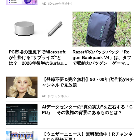
AD（Dreaw合同会社）
PC市場の逆風下でMicrosoft
Razer印のバックパック「Ro
が仕掛ける“サプライズ”と
gue Backpack V4」は、タフ
は？ 2026年後半のSurface
で収納力バツグン ゲーマー
新製品を予想する
じゃなくても欲しくなる
【登録不要＆完全無料】90・00年代洋楽がRチ
ャンネルで見放題
AD（Rチャンネル）
AIデータセンターの“真の実力”を左右する「C
PU」 その復権の背景にあるものとは？
【ウェザーニュース】無料配信中！Rチャンネ
ルなら登録不要！