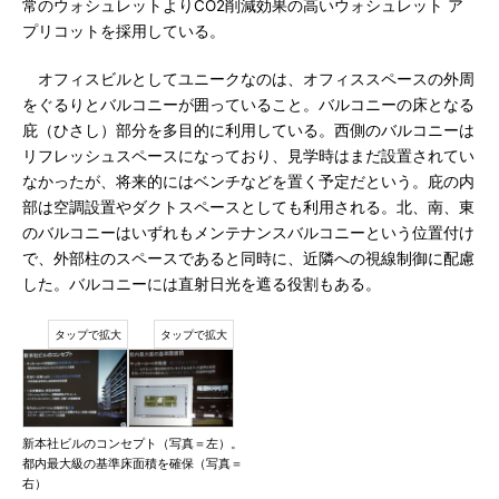
常のウォシュレットよりCO2削減効果の高いウォシュレット ア
プリコットを採用している。
オフィスビルとしてユニークなのは、オフィススペースの外周
をぐるりとバルコニーが囲っていること。バルコニーの床となる
庇（ひさし）部分を多目的に利用している。西側のバルコニーは
リフレッシュスペースになっており、見学時はまだ設置されてい
なかったが、将来的にはベンチなどを置く予定だという。庇の内
部は空調設置やダクトスペースとしても利用される。北、南、東
のバルコニーはいずれもメンテナンスバルコニーという位置付け
で、外部柱のスペースであると同時に、近隣への視線制御に配慮
した。バルコニーには直射日光を遮る役割もある。
新本社ビルのコンセプト（写真＝左）。
都内最大級の基準床面積を確保（写真＝
右）