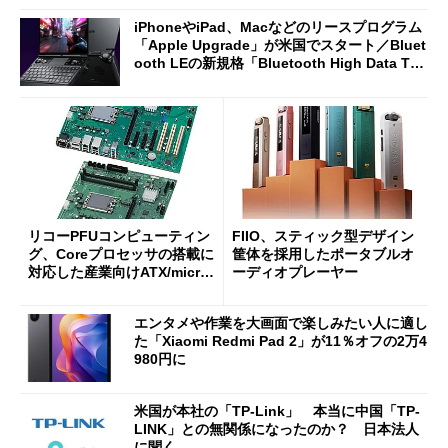
iPhoneやiPad、Macなどのリースプログラム
「Apple Upgrade」が米国でスタート／Bluet
ooth LEの新規格「Bluetooth High Data Thr
oughput」が明...
リコーPFUコンピューティン
FIIO、スティック型デザイン
グ、Coreプロセッサの搭載に
筐体を採用したポータブルオ
対応した産業向けATX/micro
ーディオプレーヤー
ATXマザーボード
エンタメや作業を大画面で楽しみたい人に適し
た「Xiaomi Redmi Pad 2」が11％オフの2万4
980円に
米国が本社の「TP-Link」 本当に中国「TP-
LINK」との無関係になったのか？ 日本法人
に聞く