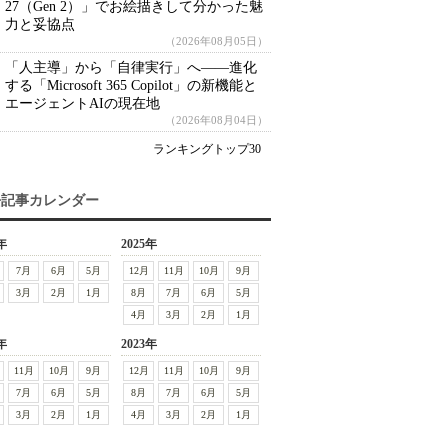
27（Gen 2）」でお絵描きして分かった魅
力と妥協点
（2026年08月05日）
「人主導」から「自律実行」へ――進化
する「Microsoft 365 Copilot」の新機能と
エージェントAIの現在地
（2026年08月04日）
ランキングトップ30
去記事カレンダー
年
2025年
7月
6月
5月
12月
11月
10月
9月
3月
2月
1月
8月
7月
6月
5月
4月
3月
2月
1月
年
2023年
11月
10月
9月
12月
11月
10月
9月
7月
6月
5月
8月
7月
6月
5月
3月
2月
1月
4月
3月
2月
1月