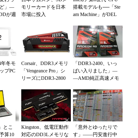
ど」―
モリーカードを日本
搭載モデルも──「Ste
DDが週
市場に投入
am Machine」がDEL
(1/2)
L、ASUS、G...
14年冬モ
Corsair、DDR3メモリ
「DDR3-2400、いっ
ップPC
「Vengeance Pro」シ
ぱい入りました」―
リーズにDDR3-2800
―AMD純正高速メモ
MHzモデル...
リが代理店から安定
供給 (1/4)
」とこ
Kingston、低電圧動作
「意外とゆったりで
予算10
対応のDD3Lメモリな
す」――円安進行中