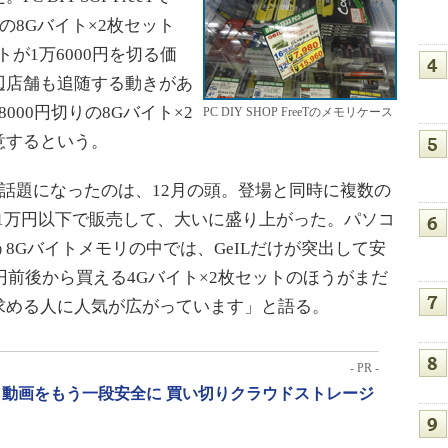
ーズの8Gバイト×2枚セット
トが1万6000円を切る価
辺店舗も追随する動きがあ
000円切りの8Gバイト×2
PC DIY SHOP FreeTのメモリケース
意するという。
ーズが話題になったのは、12月の頭。登場と同時に複数の
を1万円以下で販売して、大いに盛り上がった。パソコ
8Gバイトメモリの中では、GeILだけが突出して安
円前後から買える4Gバイト×2枚セットのほうがまだ
求める人に人気が広がっています」と語る。
- PR -
動画をもう一段安全に 買い切りクラウドストレージ