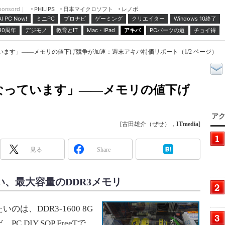
ponsord｜
日本マイクロソフト
レノボ
PHILIPS
ミニPC
プロナビ
ゲーミング
クリエイター
Windows 10終了
AI PC Now!
30周年
デジモノ
教育とIT
Mac・iPad
アキバ
PCパーツの道
チョイ得
ています」――メモリの値下げ競争が加速：週末アキバ特価リポート（1/2 ページ）
になっています」――メモリの値下げ
アク
[古田雄介（ぜせ），
ITmedia
]
見る
Share
い、最大容量のDDR3メモリ
、DDR3-1600 8G
DIY SOP FreeTで