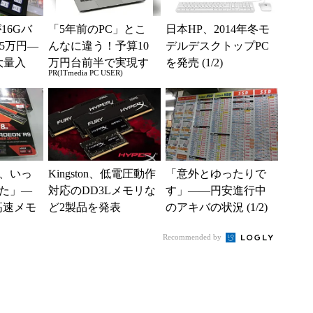
が16Gバ
「5年前のPC」とこ
日本HP、2014年冬モ
で5万円―
んなに違う！予算10
デルデスクトップPC
大量入
万円台前半で実現す
を発売 (1/2)
PR(ITmedia PC USER)
1/2)
る快適PCライフ
00、いっ
Kingston、低電圧動作
「意外とゆったりで
た」―
対応のDD3Lメモリな
す」――円安進行中
高速メモ
ど2製品を発表
のアキバの状況 (1/2)
ら安定
Recommended by