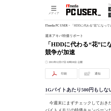
S
メディア
ITmedia PC USER
>
「HDDに代わる“花”になっ
週末アキバ特価リポート
「HDDに代わる“花”
競争が加速
2011年12月17日 02時18分 公開
印刷
通知
1Gバイトあたり500円もしな
今週末にまずチェックしておきたいのは
バイトメモリの特価キャンペーンだ。PC 