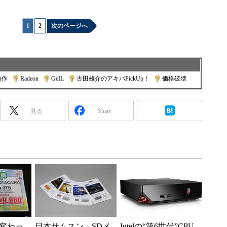
1
|
2
次のページへ
自作
|
Radeon
|
GeIL
|
古田雄介のアキバPickUp！
|
価格破壊
見る
Share
変わっ
日本サムスン、SDメ
Intelの“第6世代”CPU