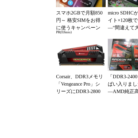
スマホ2GBで月額850
micro SDHC
円～ 格安SIMをお得
イト×120枚
に使うキャンペーン
―“間違えて
PR(IIJmio)
実施中！
荷”し大特価に (
Corsair、DDR3メモリ
「DDR3-24
「Vengeance Pro」シ
ぱい入りまし
リーズにDDR3-2800
―AMD純正
MHzモデル...
リが代理店か
供給 (1/4)