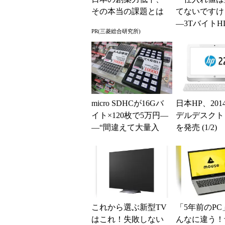
その本当の課題とは
てないですけ
―3TバイトH
PR(三菱総合研究所)
末特価で9980円 
micro SDHCが16Gバ
日本HP、20
イト×120枚で5万円―
デルデスクト
―“間違えて大量入
を発売 (1/2)
荷”し大特価に (1/2)
これから選ぶ新型TV
「5年前のPC
はこれ！失敗しない
んなに違う！