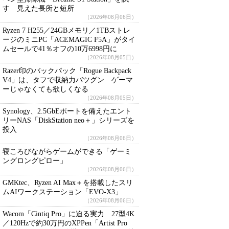
す 見えた長所と短所
（2026年08月06日）
Ryzen 7 H255／24GBメモリ／1TBストレ
ージのミニPC「ACEMAGIC F5A」がタイ
ムセールで41％オフの10万6998円に
（2026年08月05日）
Razer印のバックパック「Rogue Backpack
V4」は、タフで収納力バツグン ゲーマ
ーじゃなくても欲しくなる
（2026年08月05日）
Synology、2.5GbEポートを備えたエント
リーNAS「DiskStation neo＋」シリーズを
投入
（2026年08月06日）
寝ころびながらゲームができる「ゲーミ
ングロングピロー」
（2026年08月06日）
GMKtec、Ryzen AI Max＋を搭載したスリ
ムAIワークステーション「EVO-X3」
（2026年08月06日）
Wacom「Cintiq Pro」に迫る実力 27型4K
／120Hzで約30万円のXPPen「Artist Pro