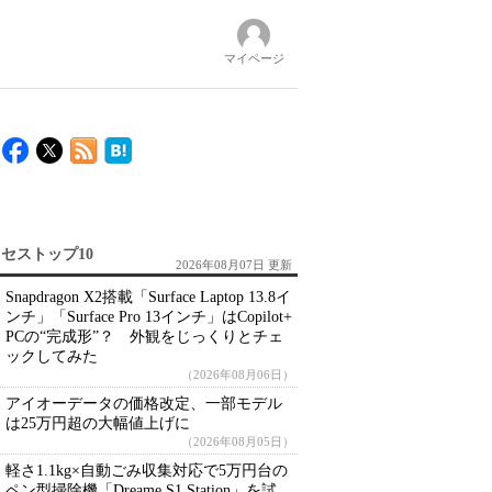
マイページ
セストップ10
2026年08月07日 更新
Snapdragon X2搭載「Surface Laptop 13.8イ
ンチ」「Surface Pro 13インチ」はCopilot+
PCの“完成形”？ 外観をじっくりとチェ
ックしてみた
（2026年08月06日）
アイオーデータの価格改定、一部モデル
は25万円超の大幅値上げに
（2026年08月05日）
軽さ1.1kg×自動ごみ収集対応で5万円台の
ペン型掃除機「Dreame S1 Station」を試