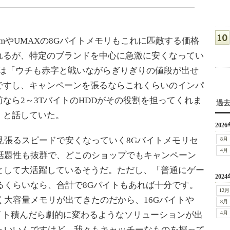
mやUMAXの8Gバイトメモリもこれに匹敵する価格
れるが、特定のブランドを中心に急激に安くなってい
FreeTは「ウチも赤字と戦いながらぎりぎりの値段が出せ
ですし、キャンペーンを張るならこれくらいのインパ
なら2～3TバイトのHDDがその役割を担ってくれま
過
」と話していた。
2026
張るスピードで安くなっていく8Gバイトメモリセ
8月
4月
話題性も抜群で、どこのショップでもキャンペーン
”として大活躍しているそうだ。ただし、「普通にゲー
2024
るくらいなら、合計で8Gバイトもあれば十分です。
12月
く大容量メモリが出てきたのだから、16Gバイトや
8月
バイト積んだら劇的に変わるようなソリューションが出
4月
らいいんですけど。我々もキャッチーなものを探って