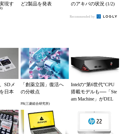
実現す
ど2製品を発表
のアキバの状況 (1/2)
R)
イフ
Recommended by
、SDメ
「創薬立国」復活へ
Intelの“第6世代”CPU
を日本
の分岐点
搭載モデルも──「Ste
am Machine」がDEL
PR(三菱総合研究所)
L、ASUS、G...