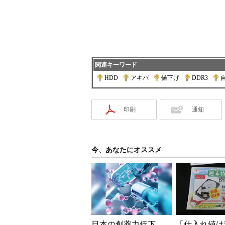
関連キーワード
HDD
|
アキバ
|
値下げ
|
DDR3
|
印刷
通知
今、あなたにオススメ
日本の創薬力低下、
「仕入れ値は