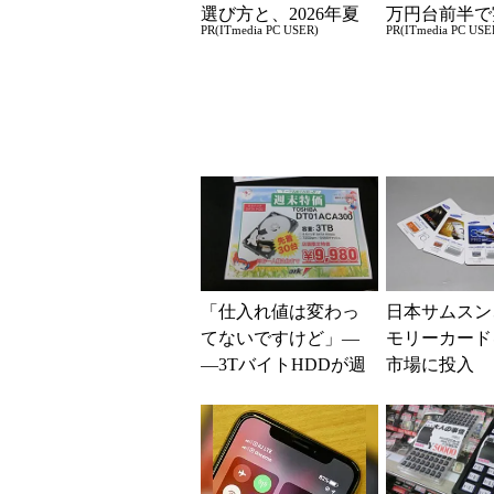
選び方と、2026年夏
万円台前半で
PR(ITmedia PC USER)
PR(ITmedia PC USE
の一押しモデル
る快適PCラ
「仕入れ値は変わっ
日本サムスン
てないですけど」―
モリーカード
―3TバイトHDDが週
市場に投入
末特価で9980円 (1/2)