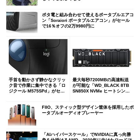
ポタ電と組み合わせて使えるポータブルエアコ
ン「Soraiori ポータブルエアコン」がセール
で16％オフの2万9980円に
手首を動かさず静かなクリッ
最大毎秒7200MBの高速転送
ク音で作業に集中できる「ロ
が可能な「WD_BLACK 8TB
ジクール M575SPd」がセー
SN850X NVMe ヒートシンク
ルで33％オフの5280円に
付き」が18％オフの17万508
7円に
FIIO、スティック型デザイン筐体を採用したポ
ータブルオーディオプレーヤー
「AIハイパースケール」でNVIDIAに真っ向勝