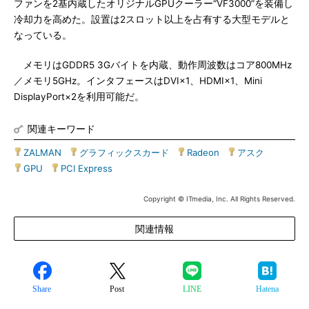
ファンを2基内蔵したオリジナルGPUクーラー“VF3000”を装備し
冷却力を高めた。設置は2スロット以上を占有する大型モデルと
なっている。
メモリはGDDR5 3Gバイトを内蔵、動作周波数はコア800MHz
／メモリ5GHz。インタフェースはDVI×1、HDMI×1、Mini
DisplayPort×2を利用可能だ。
関連キーワード
ZALMAN
|
グラフィックスカード
|
Radeon
|
アスク
|
GPU
|
PCI Express
Copyright © ITmedia, Inc. All Rights Reserved.
関連情報
Share
Post
LINE
Hatena