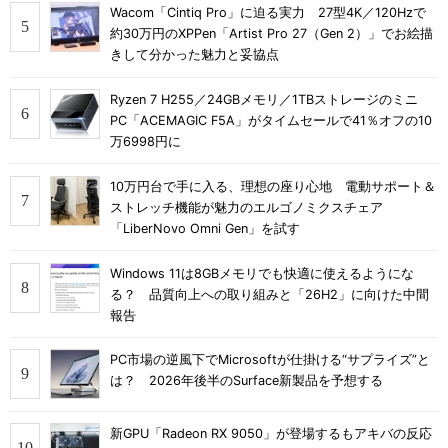
Wacom「Cintiq Pro」に迫る実力 27型4K／120Hzで
約30万円のXPPen「Artist Pro 27（Gen 2）」でお絵描
きして分かった魅力と妥協点
Ryzen 7 H255／24GBメモリ／1TBストレージのミニ
PC「ACEMAGIC F5A」がタイムセールで41％オフの10
万6998円に
10万円台で手に入る、理想の座り心地 電動サポート＆
ストレッチ機能が魅力のエルゴノミクスチェア
「LiberNovo Omni Gen」を試す
Windows 11は8GBメモリでも快適に使えるようにな
る？ 品質向上への取り組みと「26H2」に向けた中間
報告
PC市場の逆風下でMicrosoftが仕掛ける“サプライズ”と
は？ 2026年後半のSurface新製品を予想する
新GPU「Radeon RX 9050」が登場するもアキバの反応