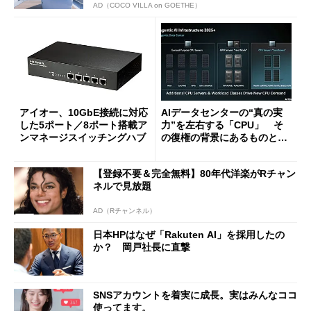
AD（COCO VILLA on GOETHE）
アイオー、10GbE接続に対応
AIデータセンターの“真の実
した5ポート／8ポート搭載ア
力”を左右する「CPU」 そ
ンマネージスイッチングハブ
の復権の背景にあるものと
は？
【登録不要＆完全無料】80年代洋楽がRチャン
ネルで見放題
AD（Rチャンネル）
日本HPはなぜ「Rakuten AI」を採用したの
か？ 岡戸社長に直撃
SNSアカウントを着実に成長。実はみんなココ
使ってます。