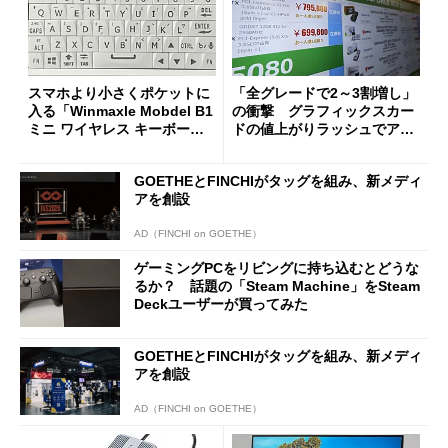
スマホより小さくポケットに
「全グレードで2～3割増し」
入る「Winmaxle Mobdel B1
の衝撃 グラフィックスカー
ミニ ワイヤレス キーボー
ドの値上がりラッシュでアキ
ド」がセールで10％オフの37
バの購入制限が深刻化
94円に
GOETHEとFINCHIがタッグを組み、新メディ
アを創設
AD（FINCHI on GOETHE）
ゲーミングPCをリビングに持ち込むとどうな
るか？ 話題の「Steam Machine」をSteam
Deckユーザーが買ってみた
GOETHEとFINCHIがタッグを組み、新メディ
アを創設
AD（FINCHI on GOETHE）