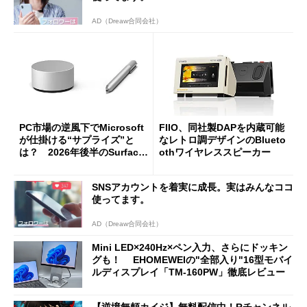
AD（Dreaw合同会社）
PC市場の逆風下でMicrosoft
FIIO、同社製DAPを内蔵可能
が仕掛ける“サプライズ”と
なレトロ調デザインのBlueto
は？ 2026年後半のSurface
othワイヤレススピーカー
新製品を予想する
SNSアカウントを着実に成長。実はみんなココ
使ってます。
AD（Dreaw合同会社）
Mini LED×240Hz×ペン入力、さらにドッキン
グも！ EHOMEWEIの"全部入り"16型モバイ
ルディスプレイ「TM-160PW」徹底レビュー