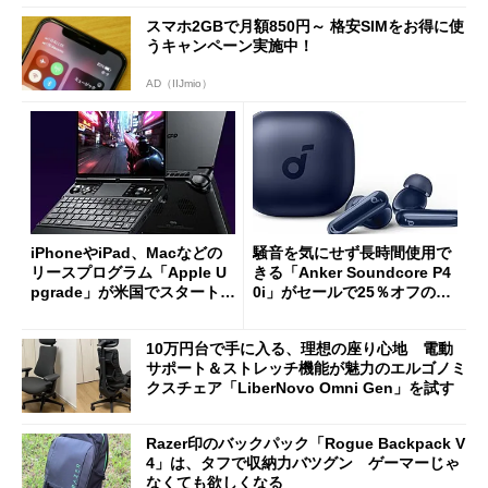
スマホ2GBで月額850円～ 格安SIMをお得に使
うキャンペーン実施中！
AD（IIJmio）
iPhoneやiPad、Macなどの
騒音を気にせず長時間使用で
リースプログラム「Apple U
きる「Anker Soundcore P4
pgrade」が米国でスタート／
0i」がセールで25％オフの59
Bluetooth LEの新規格「Blu
90円に
etooth High Data Throughp
10万円台で手に入る、理想の座り心地 電動
ut」が明...
サポート＆ストレッチ機能が魅力のエルゴノミ
クスチェア「LiberNovo Omni Gen」を試す
Razer印のバックパック「Rogue Backpack V
4」は、タフで収納力バツグン ゲーマーじゃ
なくても欲しくなる