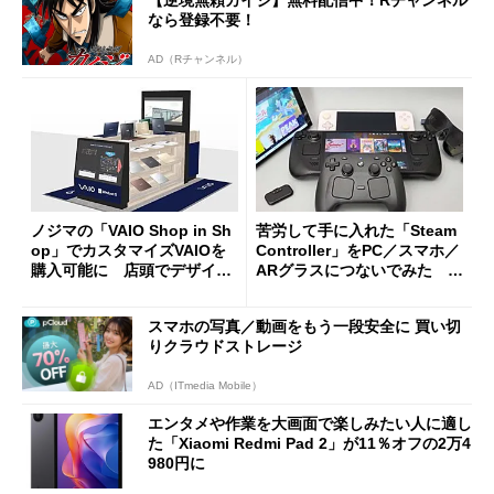
【逆境無頼カイジ】無料配信中！Rチャンネル
なら登録不要！
AD（Rチャンネル）
ノジマの「VAIO Shop in Sh
苦労して手に入れた「Steam
op」でカスタマイズVAIOを
Controller」をPC／スマホ／
購入可能に 店頭でデザイン
ARグラスにつないでみた ゲ
や質感を確認しながら購入可
ーム体験や実用性は？
能
スマホの写真／動画をもう一段安全に 買い切
りクラウドストレージ
AD（ITmedia Mobile）
エンタメや作業を大画面で楽しみたい人に適し
た「Xiaomi Redmi Pad 2」が11％オフの2万4
980円に