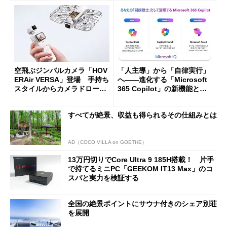
空飛ぶジンバルカメラ「HOV
「人主導」から「自律実行」
ERAir VERSA」登場 手持ち
へ――進化する「Microsoft
スタイルからカメラドローン
365 Copilot」の新機能とエ
に合体変形
ージェントAIの現在地
すべてが絶景、収益も得られるその仕組みとは
AD（COCO VILLA on GOETHE）
13万円切りでCore Ultra 9 185H搭載！ 片手
で持てるミニPC「GEEKOM IT13 Max」のコ
スパと実力を検証する
全国の絶景ポイントにサウナ付きのシェア別荘
を展開