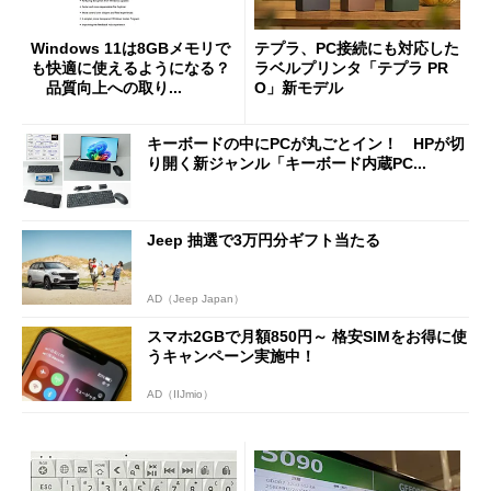
Windows 11は8GBメモリで
テプラ、PC接続にも対応した
も快適に使えるようになる？
ラベルプリンタ「テプラ PR
品質向上への取り...
O」新モデル
キーボードの中にPCが丸ごとイン！ HPが切
り開く新ジャンル「キーボード内蔵PC...
Jeep 抽選で3万円分ギフト当たる
AD（Jeep Japan）
スマホ2GBで月額850円～ 格安SIMをお得に使
うキャンペーン実施中！
AD（IIJmio）