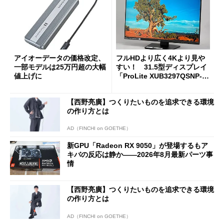
アイオーデータの価格改定、
フルHDより広く4Kより見や
一部モデルは25万円超の大幅
すい！ 31.5型ディスプレイ
値上げに
「ProLite XUB3297QSNP-B
1J」がテレワークにピッタリ
な理由
【西野亮廣】つくりたいものを追求できる環境
の作り方とは
AD（FINCHI on GOETHE）
新GPU「Radeon RX 9050」が登場するもア
キバの反応は静か――2026年8月最新パーツ事
情
【西野亮廣】つくりたいものを追求できる環境
の作り方とは
AD（FINCHI on GOETHE）