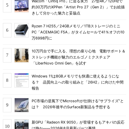
Wacom「Cintiq Pro」に迫る実力 27型4K／120Hzで
約30万円のXPPen「Artist Pro 27（Gen 2）」でお絵描
きして分かった魅力と妥協点
Ryzen 7 H255／24GBメモリ／1TBストレージのミニ
PC「ACEMAGIC F5A」がタイムセールで41％オフの10
万6998円に
10万円台で手に入る、理想の座り心地 電動サポート＆
ストレッチ機能が魅力のエルゴノミクスチェア
「LiberNovo Omni Gen」を試す
Windows 11は8GBメモリでも快適に使えるようにな
る？ 品質向上への取り組みと「26H2」に向けた中間
報告
PC市場の逆風下でMicrosoftが仕掛ける“サプライズ”と
は？ 2026年後半のSurface新製品を予想する
新GPU「Radeon RX 9050」が登場するもアキバの反応
は静か――2026年8月最新パーツ事情