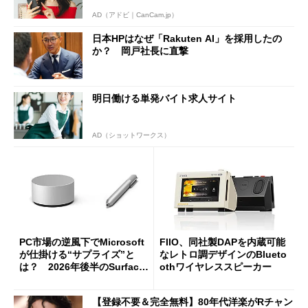
AD（アドビ｜CanCam.jp）
日本HPはなぜ「Rakuten AI」を採用したの
か？ 岡戸社長に直撃
明日働ける単発バイト求人サイト
AD（ショットワークス）
PC市場の逆風下でMicrosoft
FIIO、同社製DAPを内蔵可能
が仕掛ける“サプライズ”と
なレトロ調デザインのBlueto
は？ 2026年後半のSurface
othワイヤレススピーカー
新製品を予想する
【登録不要＆完全無料】80年代洋楽がRチャン