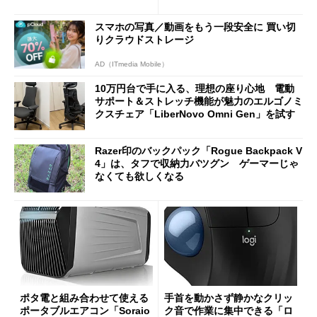
Bluetooth LEの新規格「Blu
90円に
etooth High Data Throughp
スマホの写真／動画をもう一段安全に 買い切
ut」が明...
りクラウドストレージ
AD（ITmedia Mobile）
10万円台で手に入る、理想の座り心地 電動
サポート＆ストレッチ機能が魅力のエルゴノミ
クスチェア「LiberNovo Omni Gen」を試す
Razer印のバックパック「Rogue Backpack V
4」は、タフで収納力バツグン ゲーマーじゃ
なくても欲しくなる
ポタ電と組み合わせて使える
手首を動かさず静かなクリッ
ポータブルエアコン「Soraio
ク音で作業に集中できる「ロ