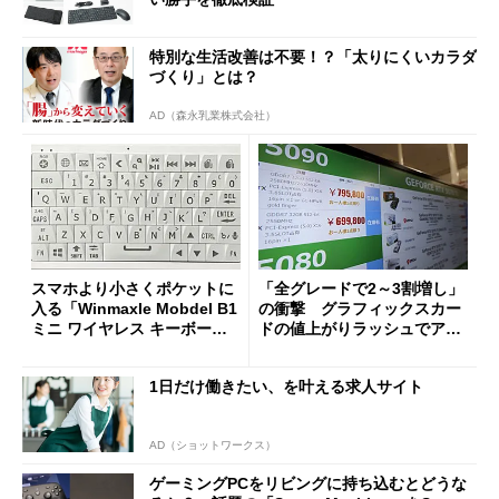
特別な生活改善は不要！？「太りにくいカラダ
づくり」とは？
AD（森永乳業株式会社）
スマホより小さくポケットに
「全グレードで2～3割増し」
入る「Winmaxle Mobdel B1
の衝撃 グラフィックスカー
ミニ ワイヤレス キーボー
ドの値上がりラッシュでアキ
ド」がセールで10％オフの37
バの購入制限が深刻化
94円に
1日だけ働きたい、を叶える求人サイト
AD（ショットワークス）
ゲーミングPCをリビングに持ち込むとどうな