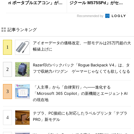
ri ポータブルエアコン」がセ
ジクール M575SPd」がセー
ールで16％オフの2万9980円
ルで33％オフの5280円に
に
Recommended by
記事ランキング
アイオーデータの価格改定、一部モデルは25万円超の大
幅値上げに
Razer印のバックパック「Rogue Backpack V4」は、タ
フで収納力バツグン ゲーマーじゃなくても欲しくなる
「人主導」から「自律実行」へ――進化する
「Microsoft 365 Copilot」の新機能とエージェントAI
の現在地
テプラ、PC接続にも対応したラベルプリンタ「テプラ
PRO」新モデル