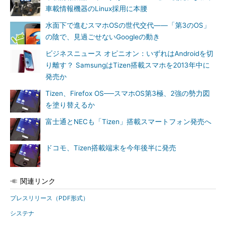
車載情報機器のLinux採用に本腰
水面下で進むスマホOSの世代交代――「第3のOS」
の陰で、見過ごせないGoogleの動き
ビジネスニュース オピニオン：いずれはAndroidを切
り離す？ SamsungはTizen搭載スマホを2013年中に
発売か
Tizen、Firefox OS──スマホOS第3極、2強の勢力図
を塗り替えるか
富士通とNECも「Tizen」搭載スマートフォン発売へ
ドコモ、Tizen搭載端末を今年後半に発売
関連リンク
プレスリリース（PDF形式）
システナ