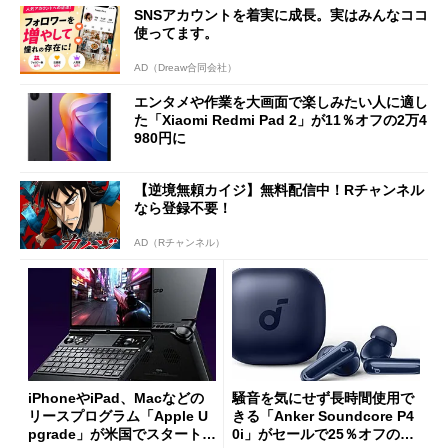
SNSアカウントを着実に成長。実はみんなココ
使ってます。
AD（Dreaw合同会社）
エンタメや作業を大画面で楽しみたい人に適し
た「Xiaomi Redmi Pad 2」が11％オフの2万4
980円に
【逆境無頼カイジ】無料配信中！Rチャンネル
なら登録不要！
AD（Rチャンネル）
iPhoneやiPad、Macなどの
騒音を気にせず長時間使用で
リースプログラム「Apple U
きる「Anker Soundcore P4
pgrade」が米国でスタート／
0i」がセールで25％オフの59