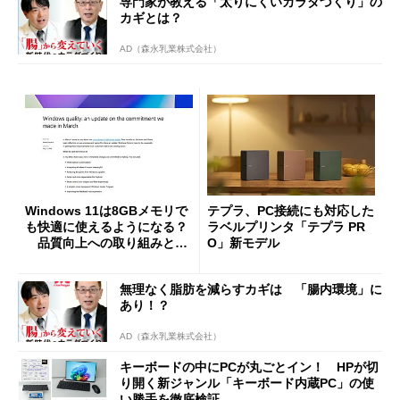
専門家が教える「太りにくいカラダづくり」の
カギとは？
AD（森永乳業株式会社）
Windows 11は8GBメモリで
テプラ、PC接続にも対応した
も快適に使えるようになる？
ラベルプリンタ「テプラ PR
品質向上への取り組みと
O」新モデル
「26H2」に向けた中間報告
無理なく脂肪を減らすカギは 「腸内環境」に
あり！？
AD（森永乳業株式会社）
キーボードの中にPCが丸ごとイン！ HPが切
り開く新ジャンル「キーボード内蔵PC」の使
い勝手を徹底検証