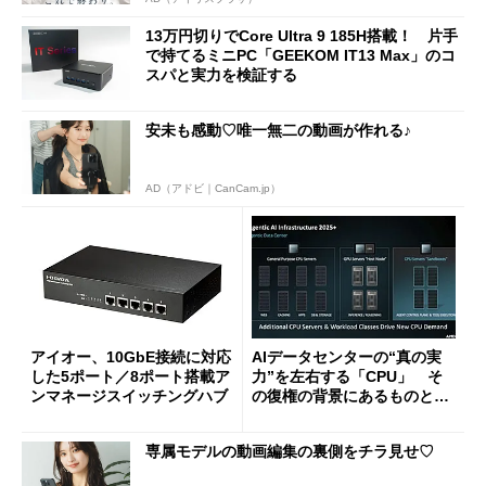
13万円切りでCore Ultra 9 185H搭載！ 片手
で持てるミニPC「GEEKOM IT13 Max」のコ
スパと実力を検証する
安未も感動♡唯一無二の動画が作れる♪
AD（アドビ｜CanCam.jp）
アイオー、10GbE接続に対応
AIデータセンターの“真の実
した5ポート／8ポート搭載ア
力”を左右する「CPU」 そ
ンマネージスイッチングハブ
の復権の背景にあるものと
は？
専属モデルの動画編集の裏側をチラ見せ♡