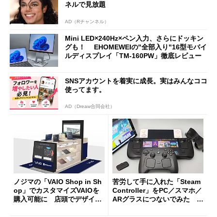
ネルで見放題
AD（Rチャンネル）
Mini LED×240Hz×ペン入力、さらにドッキン
グも！ EHOMEWEIの"全部入り"16型モバイ
ルディスプレイ「TM-160PW」徹底レビュー
SNSアカウントを着実に成長。実はみんなココ
使ってます。
AD（Dreaw合同会社）
ノジマの「VAIO Shop in Sh
苦労して手に入れた「Steam
op」でカスタマイズVAIOを
Controller」をPC／スマホ／
購入可能に 店頭でデザイン
ARグラスにつないでみた ゲ
や質感を確認しながら購入可
ーム体験や実用性は？
能