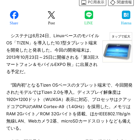
PC用表示
関連情報
Share
Post
LINE
Hatena
システナは6月24日、Linuxベースのモバイル
OS「TIZEN」を導入した10.1型タブレット端末
を開発したと発表した。今回の開発端末は、
2013年10月23日～25日に開催される「第3回ス
マートフォン＆モバイルEXPO 秋」に出展され
る予定だ。
“国内初”となるTizen OSベースのタブレット端末で、今回開発
されたモデルではTizen 2.0を導入。ディスプレイ解像度は
1920×1200ドット（WUXGA）表示に対応、プロセッサはクアッ
ドコアCPUのARM Cortex-A9（1.4GHz）を採用した。メモリは
RAM 2Gバイト／ROM 32Gバイトを搭載、ほかIEEE802.11b/g/n
無線LAN、Webカメラ2基、microSDカードスロットなども備え
ている。