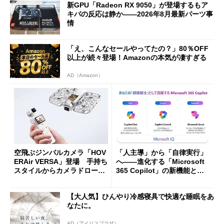
新GPU「Radeon RX 9050」が登場するもア
キバの反応は静か――2026年8月最新パーツ事
情
「え、こんなセールやってたの？」80％OFF
以上が続々登場！Amazonの本気が凄すぎる
AD（Amazon）
空飛ぶジンバルカメラ「HOV
「人主導」から「自律実行」
ERAir VERSA」登場 手持ち
へ――進化する「Microsoft
スタイルからカメラドローン
365 Copilot」の新機能とエ
に合体変形
ージェントAIの現在地
【大人気】ひんやり冷感寝具で快適な睡眠をあ
なたに。
AD（アイリスプラザ）