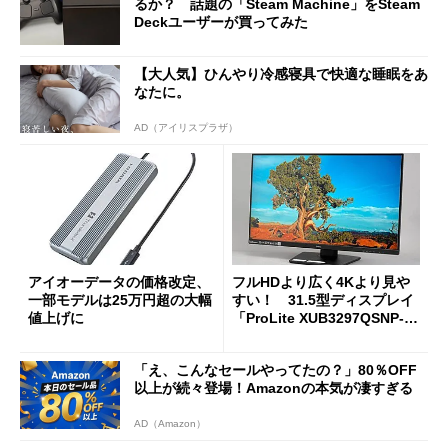
るか？ 話題の「Steam Machine」をSteam
Deckユーザーが買ってみた
【大人気】ひんやり冷感寝具で快適な睡眠をあ
なたに。
AD（アイリスプラザ）
アイオーデータの価格改定、
フルHDより広く4Kより見や
一部モデルは25万円超の大幅
すい！ 31.5型ディスプレイ
値上げに
「ProLite XUB3297QSNP-B
1J」がテレワークにピッタリ
な理由
「え、こんなセールやってたの？」80％OFF
以上が続々登場！Amazonの本気が凄すぎる
AD（Amazon）