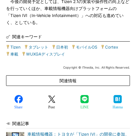
今後の開発予定としては、Tizen 2.1の実装や操作性の向上など
を行っていくほか、車載情報機器向けプラットフォームの
「Tizen IVI（In-Vehicle Infotainment）」への対応も進めてい
く、としている。
関連キーワード
Tizen
|
タブレット
|
日本初
|
モバイルOS
|
Cortex
|
車載
|
WUXGAディスプレイ
Copyright © ITmedia, Inc. All Rights Reserved.
関連情報
Share
Post
LINE
Hatena
関連記事
車載情報機器：トヨタが「Tizen IVI」の開発に参加、