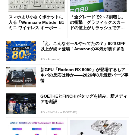
スマホより小さくポケットに
「全グレードで2～3割増し」
入る「Winmaxle Mobdel B1
の衝撃 グラフィックスカー
ミニ ワイヤレス キーボー
ドの値上がりラッシュでアキ
ド」がセールで10％オフの37
バの購入制限が深刻化
94円に
「え、こんなセールやってたの？」80％OFF
以上が続々登場！Amazonの本気が凄すぎる
AD（Amazon）
新GPU「Radeon RX 9050」が登場するもア
キバの反応は静か――2026年8月最新パーツ事
情
GOETHEとFINCHIがタッグを組み、新メディ
アを創設
AD（FINCHI on GOETHE）