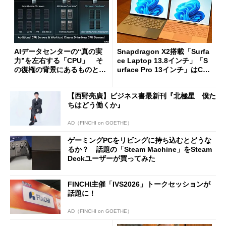
AIデータセンターの“真の実
Snapdragon X2搭載「Surfa
力”を左右する「CPU」 そ
ce Laptop 13.8インチ」「S
の復権の背景にあるものと
urface Pro 13インチ」はCop
は？
ilot+ PCの“完成形”？ 外観
をじっくりとチェックしてみ
【西野亮廣】ビジネス書最新刊『北極星 僕た
た
ちはどう働くか』
AD（FINCHI on GOETHE）
ゲーミングPCをリビングに持ち込むとどうな
るか？ 話題の「Steam Machine」をSteam
Deckユーザーが買ってみた
FINCHI主催「IVS2026」トークセッションが
話題に！
AD（FINCHI on GOETHE）