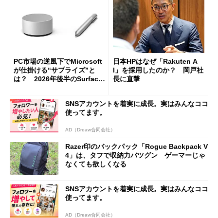
PC市場の逆風下でMicrosoft
日本HPはなぜ「Rakuten A
が仕掛ける“サプライズ”と
I」を採用したのか？ 岡戸社
は？ 2026年後半のSurface
長に直撃
新製品を予想する
SNSアカウントを着実に成長。実はみんなココ
使ってます。
AD（Dreaw合同会社）
Razer印のバックパック「Rogue Backpack V
4」は、タフで収納力バツグン ゲーマーじゃ
なくても欲しくなる
SNSアカウントを着実に成長。実はみんなココ
使ってます。
AD（Dreaw合同会社）