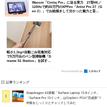
Wacom「Cintiq Pro」に迫る実力 27型4K／
120Hzで約30万円のXPPen「Artist Pro 27（G
en 2）」でお絵描きして分かった魅力と妥協
点
軽さ1.1kg×自動ごみ収集対応
で5万円台のペン型掃除機「D
reame S1 Station」を試す
見えた長所と短所
Recommended by
記事ランキング
Snapdragon X2搭載「Surface Laptop 13.8インチ」
「Surface Pro 13インチ」はCopilot+ PCの“完成形”？
外観をじっくりとチェックしてみた