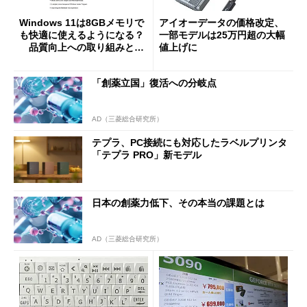
Windows 11は8GBメモリで
アイオーデータの価格改定、
も快適に使えるようになる？
一部モデルは25万円超の大幅
品質向上への取り組みと
値上げに
「26H2」に向けた中間報告
「創薬立国」復活への分岐点
AD（三菱総合研究所）
テプラ、PC接続にも対応したラベルプリンタ
「テプラ PRO」新モデル
日本の創薬力低下、その本当の課題とは
AD（三菱総合研究所）