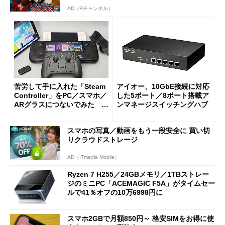
AD（Rチャンネル）
苦労して手に入れた「Steam
アイオー、10GbE接続に対応
Controller」をPC／スマホ／
した5ポート／8ポート搭載ア
ARグラスにつないでみた ゲ
ンマネージスイッチングハブ
ーム体験や実用性は？
スマホの写真／動画をもう一段安全に 買い切
りクラウドストレージ
AD（ITmedia Mobile）
Ryzen 7 H255／24GBメモリ／1TBストレー
ジのミニPC「ACEMAGIC F5A」がタイムセー
ルで41％オフの10万6998円に
スマホ2GBで月額850円～ 格安SIMをお得に使