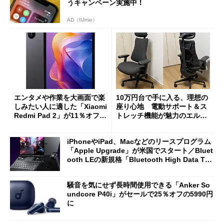
うキャンペーン実施中！
AD（IIJmio）
エンタメや作業を大画面で楽
10万円台で手に入る、理想の
しみたい人に適した「Xiaomi
座り心地 電動サポート＆ス
Redmi Pad 2」が11％オフの
トレッチ機能が魅力のエルゴ
2万4980円に
ノミクスチェア「LiberNovo
Omni Gen」を試す
iPhoneやiPad、Macなどのリースプログラム
「Apple Upgrade」が米国でスタート／Bluet
ooth LEの新規格「Bluetooth High Data Thr
oughput」が明...
騒音を気にせず長時間使用できる「Anker So
undcore P40i」がセールで25％オフの5990円
に