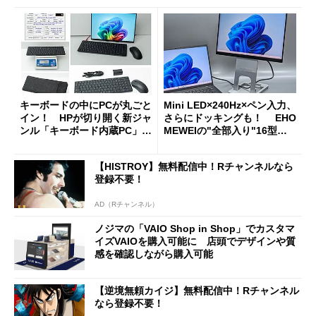
キーボードの中にPCが丸ごと
Mini LED×240Hz×ペン入力、
イン！ HPが切り開く新ジャ
さらにドッキングも！ EHO
ンル「キーボード内蔵PC」の
MEWEIの"全部入り"16型モ
使い勝手を徹底検証
バイルディスプレイ「TM-16
0PW」徹底レビュー
【HISTROY】無料配信中！Rチャンネルなら
登録不要！
AD（Rチャンネル）
ノジマの「VAIO Shop in Shop」でカスタマ
イズVAIOを購入可能に 店頭でデザインや質
感を確認しながら購入可能
【逆境無頼カイジ】無料配信中！Rチャンネル
なら登録不要！