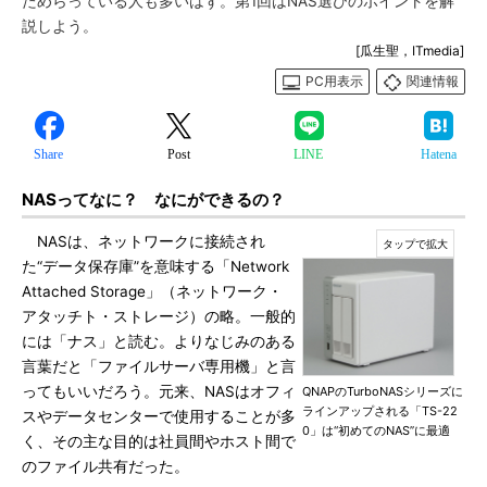
ためらっている人も多いはず。第1回はNAS選びのポイントを解
説しよう。
[瓜生聖，ITmedia]
PC用表示
関連情報
Share
Post
LINE
Hatena
NASってなに？ なにができるの？
NASは、ネットワークに接続され
た“データ保存庫”を意味する「Network
Attached Storage」（ネットワーク・
アタッチト・ストレージ）の略。一般的
には「ナス」と読む。よりなじみのある
言葉だと「ファイルサーバ専用機」と言
ってもいいだろう。元来、NASはオフィ
QNAPのTurboNASシリーズに
ラインアップされる「TS-22
スやデータセンターで使用することが多
0」は“初めてのNAS”に最適
く、その主な目的は社員間やホスト間で
のファイル共有だった。