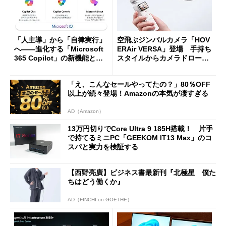
「人主導」から「自律実行」
空飛ぶジンバルカメラ「HOV
へ――進化する「Microsoft
ERAir VERSA」登場 手持ち
365 Copilot」の新機能とエ
スタイルからカメラドローン
ージェントAIの現在地
に合体変形
「え、こんなセールやってたの？」80％OFF
以上が続々登場！Amazonの本気が凄すぎる
AD（Amazon）
13万円切りでCore Ultra 9 185H搭載！ 片手
で持てるミニPC「GEEKOM IT13 Max」のコ
スパと実力を検証する
【西野亮廣】ビジネス書最新刊『北極星 僕た
ちはどう働くか』
AD（FINCHI on GOETHE）