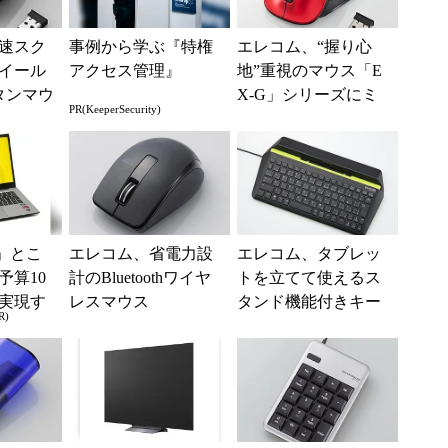
速スク
事例から学ぶ『特権
エレコム、“握り心
イール
アクセス管理』
地”重視のマウス「E
タンマウ
X-G」シリーズにミ
PR(KeeperSecurity)
DB」
ニサイズモデルを追
加
」とこ
エレコム、省電力設
エレコム、タブレッ
予算10
計のBluetoothワイヤ
トを立てて使えるス
実現す
レスマウス
タンド機能付きキー
R)
イフ
ボード