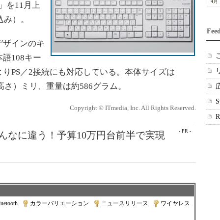
4月
S」を11月上
込み）。
Fee
デザインのキ
語108キー
りPS／2接続にも対応している。本体サイズは
6（高さ）ミリ、重量は約586グラム。
Copyright © ITmedia, Inc. All Rights Reserved.
- PR -
こんなに違う！予算10万円台前半で実現
luetooth
|
カラーバリエーション
|
ニュースリリース
|
ワイヤレス