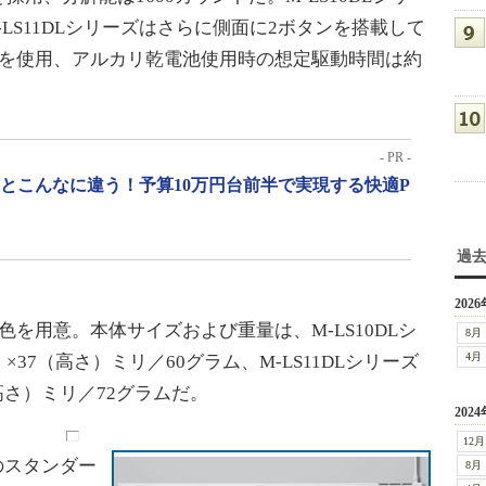
LS11DLシリーズはさらに側面に2ボタンを搭載して
本を使用、アルカリ乾電池使用時の想定駆動時間は約
- PR -
」とこんなに違う！予算10万円台前半で実現する快適P
過
2026
を用意。本体サイズおよび重量は、M-LS10DLシ
8月
4月
）×37（高さ）ミリ／60グラム、M-LS11DLシリーズ
（高さ）ミリ／72グラムだ。
2024
12月
のスタンダー
8月