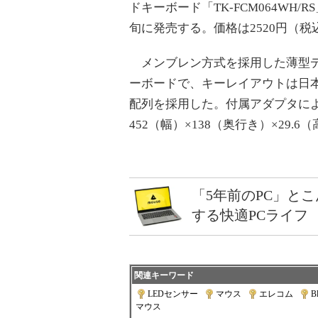
ドキーボード「TK-FCM064WH/R
旬に発売する。価格は2520円（税
メンブレン方式を採用した薄型
ーボードで、キーレイアウトは日本
配列を採用した。付属アダプタによ
452（幅）×138（奥行き）×29.
「5年前のPC」と
する快適PCライフ
関連キーワード
LEDセンサー
|
マウス
|
エレコム
|
B
マウス