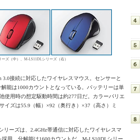
シリーズ（中）、M-LS11DLシリーズ（右）
ooth 3.0接続に対応したワイヤレスマウス。センサーと
分解能は1000カウントとなっている。バッテリーは単
池使用時の想定駆動時間は約277日だ。カラーバリエ
イズは55.9（幅）×92（奥行き）×37（高さ）ミ
DLシリーズは、2.4GHz帯通信に対応したワイヤレスマ
用、分解能は1600カウントだ。M-LS10DLシリー