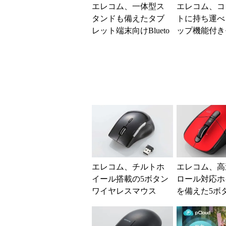
エレコム、一体型ス
エレコム、コ
タンドも備えたタブ
トに持ち運べ
レット端末向けBlueto
ップ機能付き
othキーボード
ルマウス
エレコム、チルトホ
エレコム、高
イール搭載の5ボタン
ロール対応ホ
ワイヤレスマウス
を備えた5ボ
「M-BL22DB」など3
ス「M-BL23
製品