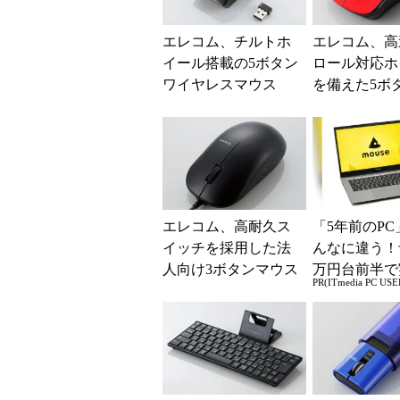
エレコム、チルトホ
エレコム、高
イール搭載の5ボタン
ロール対応ホ
ワイヤレスマウス
を備えた5ボ
「M-BL22DB」など3
ス「M-BL23
製品
エレコム、高耐久ス
「5年前のPC
イッチを採用した法
んなに違う！
人向け3ボタンマウス
万円台前半で
PR(ITmedia PC USE
る快適PCラ