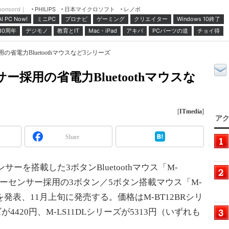
ponsord｜
日本マイクロソフト
レノボ
PHILIPS
ミニPC
プロナビ
ゲーミング
クリエイター
Windows 10終了
AI PC Now!
30周年
デジモノ
教育とIT
Mac・iPad
アキバ
PCパーツの道
チョイ得
の省電力Bluetoothマウスなど3シリーズ
サー採用の省電力Bluetoothマウスな
[
ITmedia
]
アク
Share
ンサーを搭載した3ボタンBluetoothマウス「M-
ザーセンサー採用の3ボタン／5ボタン搭載マウス「M-
ーズを発表、11月上旬に発売する。価格はM-BT12BRシリ
ズが4420円、M-LS11DLシリーズが5313円（いずれも