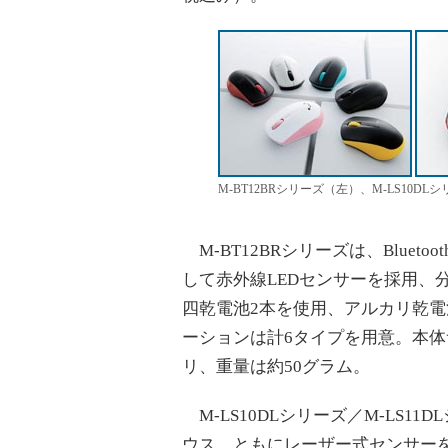
M-BT12BRシリーズ（左）、M-LS10DL
M-BT12BRシリーズは、Bluet
して赤外線LEDセンサーを採用、
四乾電池2本を使用、アルカリ乾電
ーションは計6タイプを用意。本体サ
リ、重量は約50グラム。
M-LS10DLシリーズ／M-LS11
ウス。ともにレーザー式センサーを採