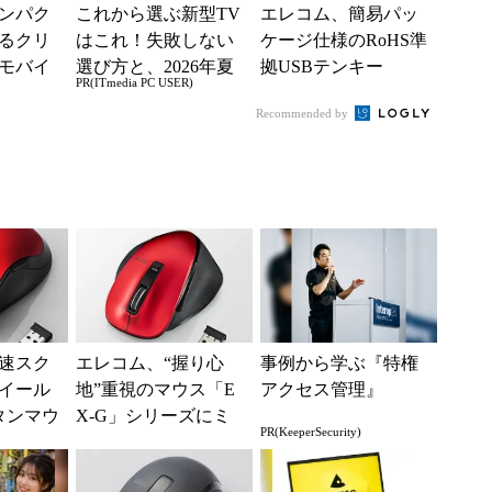
ンパク
これから選ぶ新型TV
エレコム、簡易パッ
るクリ
はこれ！失敗しない
ケージ仕様のRoHS準
モバイ
選び方と、2026年夏
拠USBテンキー
PR(ITmedia PC USER)
の一押しモデル
Recommended by
速スク
エレコム、“握り心
事例から学ぶ『特権
イール
地”重視のマウス「E
アクセス管理』
タンマウ
X-G」シリーズにミ
PR(KeeperSecurity)
DB」
ニサイズモデルを追
加