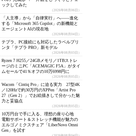
ックしてみた
（2026年08月06日）
「人主導」から「自律実行」へ――進化
する「Microsoft 365 Copilot」の新機能と
エージェントAIの現在地
（2026年08月04日）
テプラ、PC接続にも対応したラベルプリ
ンタ「テプラ PRO」新モデル
（2026年08月03日）
Ryzen 7 H255／24GBメモリ／1TBストレ
ージのミニPC「ACEMAGIC F5A」がタイ
ムセールで41％オフの10万6998円に
（2026年08月05日）
Wacom「Cintiq Pro」に迫る実力 27型4K
／120Hzで約30万円のXPPen「Artist Pro
27（Gen 2）」でお絵描きして分かった魅
力と妥協点
（2026年08月05日）
10万円台で手に入る、理想の座り心地
電動サポート＆ストレッチ機能が魅力の
エルゴノミクスチェア「LiberNovo Omni
Gen」を試す
（2026年08月04日）