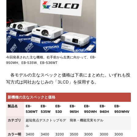
今回発表された主な機種。右手前から左奥に向かって、EB-
950WH、EB-535W、EB-536WT
各モデルの主なスペックと価格は下表にまとめた。いずれも投
写方式は同社おなじみの「3LCD」を採用する。
新機種の主なスペックと価格
製品名
EB-
EB-
EB-
EB-
EB-
EB-
EB-
536WT
535W
530
965H
950WH
940H
950WHV
カテゴリ
超短焦点デスクトップモデ
簡単・機能充実モデル
ル
カラー明
3400
3400
3200
3500
3000
3000
3000