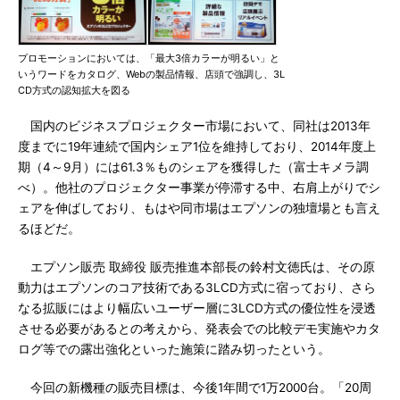
プロモーションにおいては、「最大3倍カラーが明るい」と
いうワードをカタログ、Webの製品情報、店頭で強調し、3L
CD方式の認知拡大を図る
国内のビジネスプロジェクター市場において、同社は2013年
度までに19年連続で国内シェア1位を維持しており、2014年度上
期（4～9月）には61.3％ものシェアを獲得した（富士キメラ調
べ）。他社のプロジェクター事業が停滞する中、右肩上がりでシ
ェアを伸ばしており、もはや同市場はエプソンの独壇場とも言え
るほどだ。
エプソン販売 取締役 販売推進本部長の鈴村文徳氏は、その原
動力はエプソンのコア技術である3LCD方式に宿っており、さら
なる拡販にはより幅広いユーザー層に3LCD方式の優位性を浸透
させる必要があるとの考えから、発表会での比較デモ実施やカタ
ログ等での露出強化といった施策に踏み切ったという。
今回の新機種の販売目標は、今後1年間で1万2000台。「20周