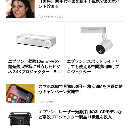
【無料】80年代洋楽配信中！視聴で楽天ポイ
ント貯まる
AD（Rチャンネル）
エプソン、壁際10cmからの
エプソン、スポットライトと
超短焦点投写に対応したビジ
しても使える空間演出向けプ
ネス4Kプロジェクター「EB-
ロジェクター
810E」など8製品
スマホ2GBで月額850円～ 格安SIMをお得に使
うキャンペーン実施中！
AD（IIJmio）
エプソン、レーザー光源採用の3LCDモデルな
ど常設プロジェクター製品11機種を投入