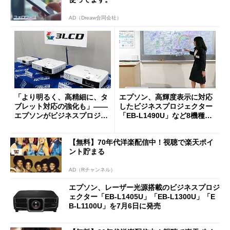
AD（Dreaw合同会社）
「より明るく、高精細に、タ
エプソン、高輝度表示に対応
ブレット対応の強化も」――
したビジネスプロジェクター
エプソンがビジネスプロジェ
「EB-L1490U」など8機種11
クター3機種を投入 (1/2)
製品を投入
【無料】70年代洋楽配信中！視聴で楽天ポイ
ント貯まる
AD（Rチャンネル）
エプソン、レーザー光源搭載のビジネスプロジ
ェクター「EB-L1405U」「EB-L1300U」「E
B-L1100U」を7月6日に発売