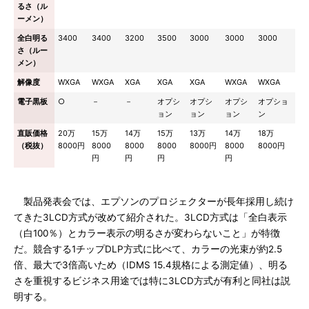
るさ（ル
ーメン）
全白明る
3400
3400
3200
3500
3000
3000
3000
さ（ルー
メン）
解像度
WXGA
WXGA
XGA
XGA
XGA
WXGA
WXGA
電子黒板
○
－
－
オプシ
オプシ
オプシ
オプショ
ョン
ョン
ョン
ン
直販価格
20万
15万
14万
15万
13万
14万
18万
（税抜）
8000円
8000
8000
8000
8000円
8000
8000円
円
円
円
円
製品発表会では、エプソンのプロジェクターが長年採用し続け
てきた3LCD方式が改めて紹介された。3LCD方式は「全白表示
（白100％）とカラー表示の明るさが変わらないこと」が特徴
だ。競合する1チップDLP方式に比べて、カラーの光束が約2.5
倍、最大で3倍高いため（IDMS 15.4規格による測定値）、明る
さを重視するビジネス用途では特に3LCD方式が有利と同社は説
明する。