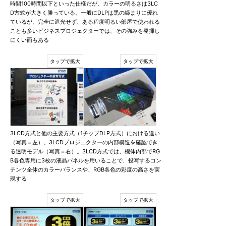
時間100時間以下といった仕様だが、カラーの明るさは3LC
D方式が大きく勝っている。一般にDLPは黒の締まりに優れ
ているが、完全に遮光せず、ある程度明るい部屋で使われる
ことも多いビジネスプロジェクターでは、その強みを発揮し
にくい面もある
3LCD方式と他の主要方式（1チップDLP方式）における違い
（写真＝左）。3LCDプロジェクターの内部構造を確認でき
る透明モデル（写真＝右）。3LCD方式では、機体内部でRG
B各色専用に3枚の液晶パネルを用いることで、投写するコン
テンツ全体のカラーバランスや、RGB各色の彩度の高さを実
現する