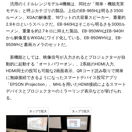
汎用のミドルレンジモデル4機種は、同社が「簡単・機能充実
モデル」と呼ぶカテゴリの製品。上位のEB-965Hは明るさ3500
ルーメン、XGAの解像度、16ワットの大容量スピーカー、重量約
2.9キロというスペックだ。EB-940Hはそこから明るさを3000ル
ーメン、重量を約2.7キロに抑えた製品、EB-950WHはEB-940H
から解像度をWXGAにワイド化している。EB-950WHVは、EB-
950WHと書画カメラのセットだ。
新機能としては、映像信号が入力されるとプロジェクターが自
動的に起動する「オートパワーオン」、2系統のHDMI入力、
HDMI同士の投写も可能な2画面表示、QRコード読み取りで簡単
に無線接続できるようになったスマートデバイス投写アプリ
「EPSON iProjection」、MHLを用いたHDMI接続によるスマート
デバイスとプロジェクターのミラーリング表示などが挙げられ
る。