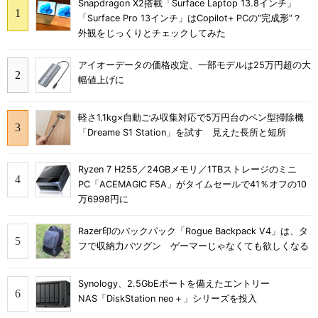
Snapdragon X2搭載「Surface Laptop 13.8インチ」
「Surface Pro 13インチ」はCopilot+ PCの“完成形”？
外観をじっくりとチェックしてみた
アイオーデータの価格改定、一部モデルは25万円超の大
幅値上げに
軽さ1.1kg×自動ごみ収集対応で5万円台のペン型掃除機
「Dreame S1 Station」を試す 見えた長所と短所
Ryzen 7 H255／24GBメモリ／1TBストレージのミニ
PC「ACEMAGIC F5A」がタイムセールで41％オフの10
万6998円に
Razer印のバックパック「Rogue Backpack V4」は、タ
フで収納力バツグン ゲーマーじゃなくても欲しくなる
Synology、2.5GbEポートを備えたエントリー
NAS「DiskStation neo＋」シリーズを投入