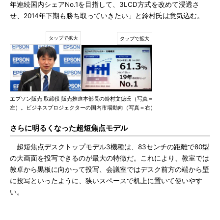
年連続国内シェアNo.1を目指して、3LCD方式を改めて浸透さ
せ、2014年下期も勝ち取っていきたい」と鈴村氏は意気込む。
エプソン販売 取締役 販売推進本部長の鈴村文徳氏（写真＝
左）。ビジネスプロジェクターの国内市場動向（写真＝右）
さらに明るくなった超短焦点モデル
超短焦点デスクトップモデル3機種は、83センチの距離で80型
の大画面を投写できるのが最大の特徴だ。これにより、教室では
教卓から黒板に向かって投写、会議室ではデスク前方の端から壁
に投写といったように、狭いスペースで机上に置いて使いやす
い。