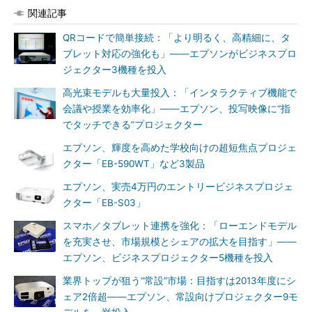
関連記事
QRコードで簡単接続：「より明るく、高精細に、タ
ブレット対応の強化も」――エプソンがビジネスプロ
ジェクター3機種を投入
高光束モデルも大量投入：「インタラクティブ機能で
会議や授業を効率化」――エプソン、投写映像に“指
でタッチできる”プロジェクター
エプソン、輝度を高めた学校向けの超短焦点プロジェ
クター「EB-590WT」など3製品
エプソン、実売4万円のエントリービジネスプロジェ
クター「EB-S03」
スマホ／タブレット連携を強化：「ローエンドモデル
を充実させ、市場規模とシェアの拡大を目指す」――
エプソン、ビジネスプロジェクター5機種を投入
業界トップが狙う“常設”市場：目指すは2013年度にシ
ェア2倍超――エプソン、常設向けプロジェクター9モ