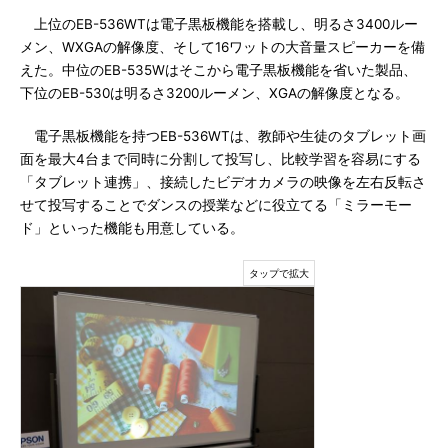
上位のEB-536WTは電子黒板機能を搭載し、明るさ3400ルー
メン、WXGAの解像度、そして16ワットの大音量スピーカーを備
えた。中位のEB-535Wはそこから電子黒板機能を省いた製品、
下位のEB-530は明るさ3200ルーメン、XGAの解像度となる。
電子黒板機能を持つEB-536WTは、教師や生徒のタブレット画
面を最大4台まで同時に分割して投写し、比較学習を容易にする
「タブレット連携」、接続したビデオカメラの映像を左右反転さ
せて投写することでダンスの授業などに役立てる「ミラーモー
ド」といった機能も用意している。