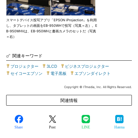
スマートデバイス投写アプリ「EPSON iProjection」を利用
し、タブレットの画面をEB-950WHで投写（写真＝左）。E
B-950WHVは、EB-950WHと書画カメラのセットだ（写真
＝右）
関連キーワード
プロジェクター
|
3LCD
|
ビジネスプロジェクター
|
セイコーエプソン
|
電子黒板
|
エプソンダイレクト
Copyright © ITmedia, Inc. All Rights Reserved.
関連情報
Share
Post
LINE
Hatena