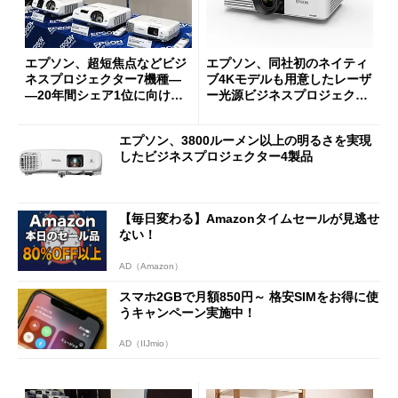
エプソン、超短焦点などビジ
エプソン、同社初のネイティ
ネスプロジェクター7機種―
ブ4Kモデルも用意したレーザ
―20年間シェア1位に向け
ー光源ビジネスプロジェク
て...
タ...
エプソン、3800ルーメン以上の明るさを実現
したビジネスプロジェクター4製品
【毎日変わる】Amazonタイムセールが見逃せ
ない！
AD（Amazon）
スマホ2GBで月額850円～ 格安SIMをお得に使
うキャンペーン実施中！
AD（IIJmio）