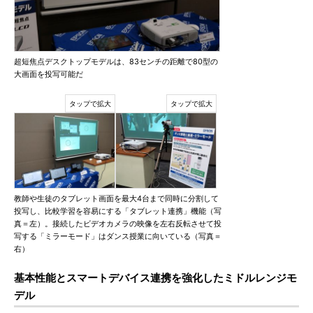
超短焦点デスクトップモデルは、83センチの距離で80型の
大画面を投写可能だ
教師や生徒のタブレット画面を最大4台まで同時に分割して
投写し、比較学習を容易にする「タブレット連携」機能（写
真＝左）。接続したビデオカメラの映像を左右反転させて投
写する「ミラーモード」はダンス授業に向いている（写真＝
右）
基本性能とスマートデバイス連携を強化したミドルレンジモ
デル