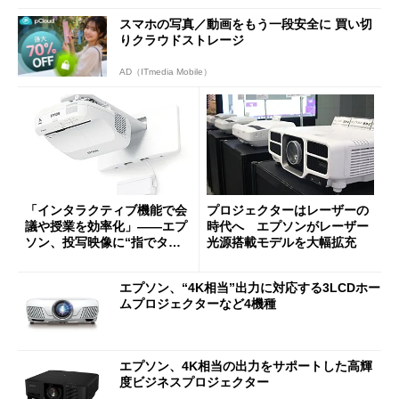
スマホの写真／動画をもう一段安全に 買い切
りクラウドストレージ
AD（ITmedia Mobile）
「インタラクティブ機能で会
プロジェクターはレーザーの
議や授業を効率化」――エプ
時代へ エプソンがレーザー
ソン、投写映像に“指でタッ
光源搭載モデルを大幅拡充
チできる”プロジェクター (1/
2)
エプソン、“4K相当”出力に対応する3LCDホー
ムプロジェクターなど4機種
エプソン、4K相当の出力をサポートした高輝
度ビジネスプロジェクター