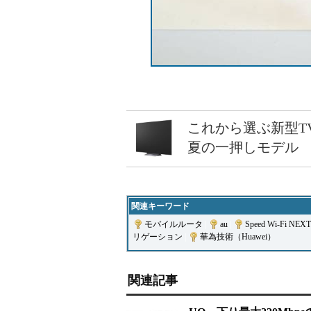
これから選ぶ新型T
夏の一押しモデル
関連キーワード
モバイルルータ
|
au
|
Speed Wi-Fi NEXT
リゲーション
|
華為技術（Huawei）
関連記事