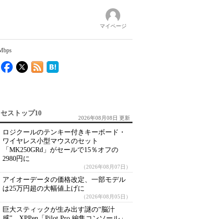
マイページ
bps
セストップ10
2026年08月08日 更新
ロジクールのテンキー付きキーボード・
ワイヤレス小型マウスのセット
「MK250GRd」がセールで15％オフの
2980円に
（2026年08月07日）
アイオーデータの価格改定、一部モデル
は25万円超の大幅値上げに
（2026年08月05日）
巨大スティックが生み出す謎の“脳汁
感” XPPen「Pilot Pro 編集コンソール」