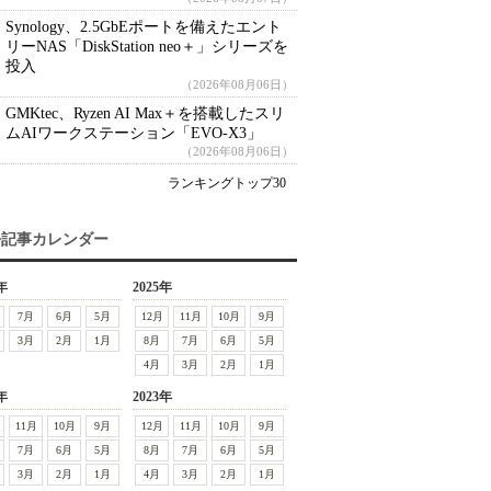
Synology、2.5GbEポートを備えたエント
リーNAS「DiskStation neo＋」シリーズを
投入
（2026年08月06日）
GMKtec、Ryzen AI Max＋を搭載したスリ
ムAIワークステーション「EVO-X3」
（2026年08月06日）
ランキングトップ30
去記事カレンダー
年
2025年
7月
6月
5月
12月
11月
10月
9月
3月
2月
1月
8月
7月
6月
5月
4月
3月
2月
1月
年
2023年
11月
10月
9月
12月
11月
10月
9月
7月
6月
5月
8月
7月
6月
5月
3月
2月
1月
4月
3月
2月
1月