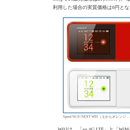
利用した場合の実質価格は0円とな
Speed Wi-Fi NEXT W03（上からオレン
W03は、「au 4G LTE」と「W