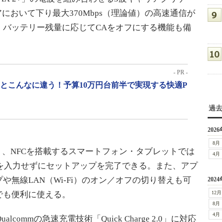
において下り最大370Mbps（理論値）の高速通信が
、バッテリー残量に応じてCAをオフにする機能も備
- PR -
」とこんなに違う！予算10万円台前半で実現する快適P
過
2026
8月
、NFCを搭載するスマートフォン・タブレットでは
4月
）を入力せずにセットアップを完了できる。また、アプ
無線LAN（Wi-Fi）のオン／オフの切り替えも可
2024
でも便利に使える。
12月
8月
4月
commの急速充電技術「Quick Charge 2.0」に対応