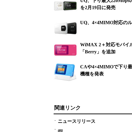
UQ、下り最大220MbpsのW
を2月19日に発売
UQ、4×4MIMO対応のルー
WiMAX 2＋対応モバイルW
「Berry」を追加
CAや4×4MIMOで下り最
機種を発表
関連リンク
ニュースリリース
au