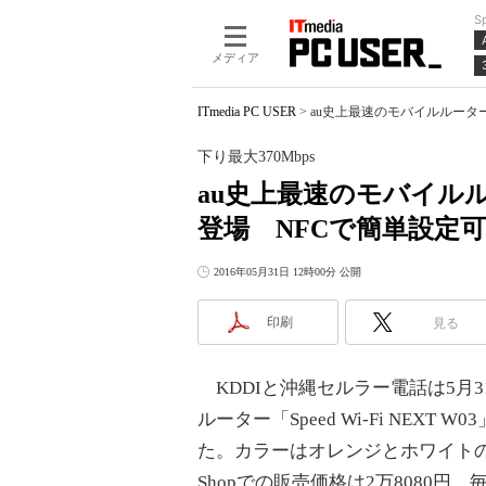
S
メディア
ITmedia PC USER
>
au史上最速のモバイルルーター「S
下り最大370Mbps
au史上最速のモバイルルーター
登場 NFCで簡単設定
2016年05月31日 12時00分 公開
印刷
見る
KDDIと沖縄セルラー電話は5月31日、
ルーター「Speed Wi-Fi NEX
た。カラーはオレンジとホワイトの2色
Shopでの販売価格は2万8080円、