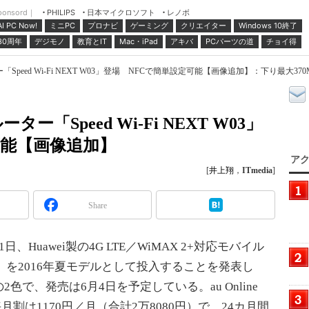
ponsord｜
日本マイクロソフト
レノボ
PHILIPS
ミニPC
プロナビ
ゲーミング
クリエイター
Windows 10終了
AI PC Now!
30周年
デジモノ
教育とIT
Mac・iPad
アキバ
PCパーツの道
チョイ得
peed Wi-Fi NEXT W03」登場 NFCで簡単設定可能【画像追加】：下り最大370M
「Speed Wi-Fi NEXT W03」
可能【画像追加】
アク
[
井上翔
，
ITmedia
]
Share
Huawei製の4G LTE／WiMAX 2+対応モバイル
T W03」を2016年夏モデルとして投入することを発表し
で、発売は6月4日を予定している。au Online
毎月割は1170円／月（合計2万8080円）で、24カ月間