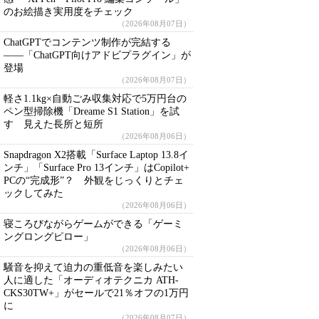
のお絵描き実用度をチェック
（2026年08月07日）
ChatGPTでコンテンツ制作が完結する
――「ChatGPT向けアドビプラグイン」が
登場
（2026年08月07日）
軽さ1.1kg×自動ごみ収集対応で5万円台の
ペン型掃除機「Dreame S1 Station」を試
す 見えた長所と短所
（2026年08月06日）
Snapdragon X2搭載「Surface Laptop 13.8イ
ンチ」「Surface Pro 13インチ」はCopilot+
PCの“完成形”？ 外観をじっくりとチェ
ックしてみた
（2026年08月06日）
寝ころびながらゲームができる「ゲーミ
ングロングピロー」
（2026年08月06日）
騒音を抑えて迫力の重低音を楽しみたい
人に適した「オーディオテクニカ ATH-
CKS30TW+」がセールで21％オフの1万円
に
（2026年08月07日）