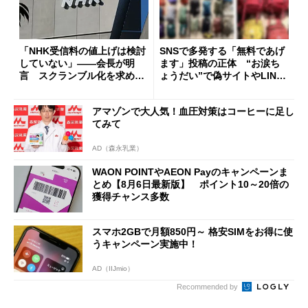
「NHK受信料の値上げは検討
SNSで多発する「無料であげ
していない」――会長が明
ます」投稿の正体 “お涙ち
言 スクランブル化を求める
ょうだい”で偽サイトやLINE
声絶えず
へ誘導するカラクリ
アマゾンで大人気！血圧対策はコーヒーに足し
てみて
AD（森永乳業）
WAON POINTやAEON Payのキャンペーンま
とめ【8月6日最新版】 ポイント10～20倍の
獲得チャンス多数
スマホ2GBで月額850円～ 格安SIMをお得に使
うキャンペーン実施中！
AD（IIJmio）
Recommended by