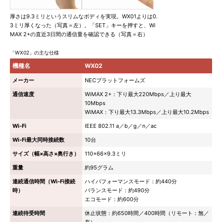
厚さは9.3ミリというスリムなボディを実現。WX01よりは0.
3ミリ厚くなった（写真＝左）。「SET」キーを押すと、Wi
MAX 2+の直近3日間の通信量を確認できる（写真＝右）
「WX02」の主な仕様
機種名
WX02
メーカー
NECプラットフォームズ
通信速度
WiMAX 2+：下り最大220Mbps／上り最大
10Mbps
WiMAX：下り最大13.3Mbps／上り最大10.2Mbps
Wi-Fi
IEEE 802.11 a／b／g／n／ac
Wi-Fi最大同時接続数
10台
サイズ（幅×高さ×奥行き）
110×66×9.3ミリ
重量
約95グラム
連続通信時間（Wi-Fi接続
ハイパフォーマンスモード：約440分
時）
バランスモード：約490分
エコモード：約600分
連続待受時間
休止状態：約650時間／400時間（リモート：無／