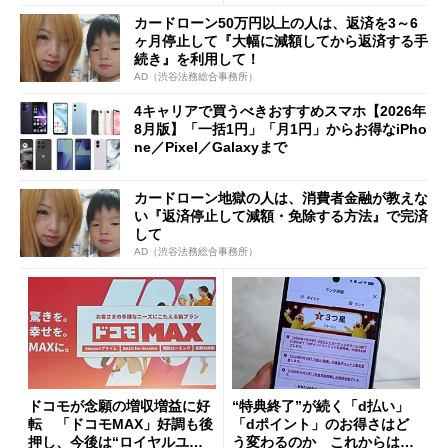
限を切った新契約」の可能性
カードローン50万円以上の人は、返済を3～6
も
ヶ月停止して『大幅に減額してから返済する手
続き』を利用して！
AD（渋谷法務総合事務所）
4キャリアで買うべきおすすめスマホ【2026年
8月版】「一括1円」「月1円」からお得なiPho
ne／Pixel／Galaxyまで
カードローン地獄の人は、消費者金融が教えな
い『返済停止して減額・免除する方法』で完済
して
AD（渋谷法務総合事務所）
ドコモが念願の増収増益に好
“特典終了”が続く「d払い」
転 「ドコモMAX」好調も後
「dポイント」のお得さはど
押し、今後は“ロイヤルユー
う変わるのか これからは