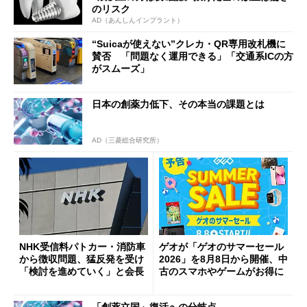
のリスク
AD（あんしんインプラント）
“Suicaが使えない”クレカ・QR専用改札機に
賛否 「問題なく運用できる」「交通系ICの方
がスムーズ」
日本の創薬力低下、その本当の課題とは
AD（三菱総合研究所）
NHK受信料パトカー・消防車
ゲオが「ゲオのサマーセール
から徴収問題、猛反発を受け
2026」を8月8日から開催、中
「検討を進めていく」と会長
古のスマホやゲームがお得に
「創薬立国」復活への分岐点