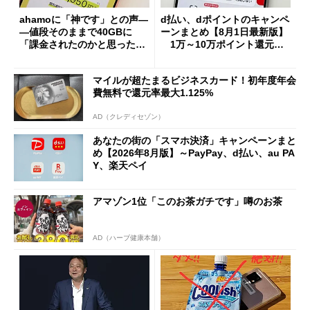
ahamoに「神です」との声―
d払い、dポイントのキャンペ
―値段そのままで40GBに
ーンまとめ【8月1日最新版】
「課金されたのかと思った」
1万～10万ポイント還元の
と戸惑いも
施策がめじろ押し
マイルが超たまるビジネスカード！初年度年会
費無料で還元率最大1.125%
AD（クレディセゾン）
あなたの街の「スマホ決済」キャンペーンまと
め【2026年8月版】～PayPay、d払い、au PA
Y、楽天ペイ
アマゾン1位「このお茶ガチです」噂のお茶
AD（ハーブ健康本舗）