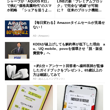
シャープが「AQUOS R11」
LINEの新「プレミアムブロッ
で挑む“価格高騰時代”のスマ
ク」で完全な“絶縁”が可能
ホ戦略 「シェアを追うより
に？ 従来のブロック機能と
も既存ユーザーを大切に」
の決定的な違い
【毎日変わる】Amazonタイムセールが見逃せ
ない！
AD（Amazon）
KDDIが値上げしても解約率が低下した理由 a
u、UQ mobile、povoを循環させ「脱・販促
費競争」へ
＜約1分＞アンケート回答者へ歯科医師が監修
したガイドブックをプレゼント。65歳以上の
方は確認してみて
AD（あんしんインプラント）