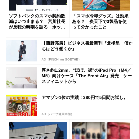
ソフトバンクのスマホ契約数
「スマホ冷却グッズ」は効果
減はいつ止まる？ 宮川社長
ある？ 炎天下で3製品を使
が反転の時期を語る ホッピ
って分かったこと
ング対策は「真剣にやりすぎ
た」
【西野亮廣】ビジネス書最新刊『北極星 僕た
ちはどう働くか』
AD（FINCHI on GOETHE）
厚さ約1.2mm、“ほぼ、裸”のiPad Pro（M4／
M5）向けケース「The Frost Air」発売 ケー
スフィニットから
アマゾン1位の実績！380円で5日間お試し。
AD（ハーブ健康本舗）