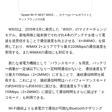
「Speed Wi-Fi NEXT WX02」。カラーはパールホワイトと
マットブラックの2色
WX02は、2015年3月に発売した「WX01」のマイナーチェンジ
モデル。基地局側と端末側でそれぞれ4本のアンテナを使って電
波を送受信することで通信速度を向上させる「4×4MIMO」を採
用しており、WiMAX 2+エリアで下り最大220Mbpsの通信速度を
実現する。またWiMAXの通信にも対応する。
新たな省電力機能として「バランスモード」を用意。バッテリ
ー残量が一定値以下になり一定時間通信がないと、通信速度を下
り最大110Mbps（2×2MIMO）にすることで、連続通信時間を延
長する。これにより、連続通信時間はハイパフォーマンスモード
の約540分から約630分に延びる。通信速度を下り最大
110Mbps（2×2MIMO）に固定して通信時間をさらに延ばす「エ
コモード」も利用できる。
Wi-Fi接続よりも省電力で通信が可能なBluetoothテザリング