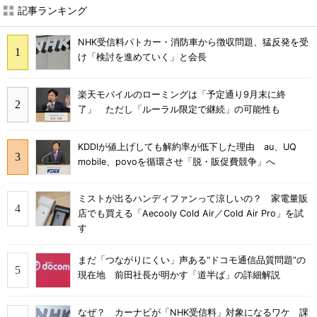
記事ランキング
NHK受信料パトカー・消防車から徴収問題、猛反発を受
け「検討を進めていく」と会長
楽天モバイルのローミングは「予定通り9月末に終
了」 ただし「ルーラル限定で継続」の可能性も
KDDIが値上げしても解約率が低下した理由 au、UQ
mobile、povoを循環させ「脱・販促費競争」へ
ミストが出るハンディファンって涼しいの？ 家電量販
店でも買える「Aecooly Cold Air／Cold Air Pro」を試
す
まだ「つながりにくい」声ある“ドコモ通信品質問題”の
現在地 前田社長が明かす「道半ば」の詳細解説
なぜ？ カーナビが「NHK受信料」対象になるワケ 課