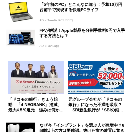
「5年前のPC」とこんなに違う！予算10万円
台前半で実現する快適PCライフ
AD（ITmedia PC USER）
FPが解説！Apple製品を分割手数料0円で入手
する方法とは？
AD（Fav-Log）
「ドコモの銀行」きょう始
元グループ会社が「ドコモの
動 「d NEOBANK」消滅、
銀行」になった不満を吸収？
最大4.5％還元 強みは何か解
SBI新生銀行が「SBIの銀
説
行」として最大5.2万円のキャ
ッシュバックキャンペーンを
なぜ今「インプラント」を選ぶ人が急増中？6
開催
5歳以上の方は要確認。抜けた歯の放置は驚き