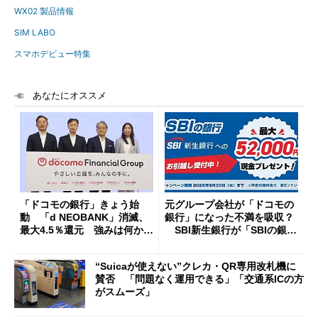
WX02 製品情報
SIM LABO
スマホデビュー特集
あなたにオススメ
「ドコモの銀行」きょう始
元グループ会社が「ドコモの
動 「d NEOBANK」消滅、
銀行」になった不満を吸収？
最大4.5％還元 強みは何か解
SBI新生銀行が「SBIの銀
説
行」として最大5.2万円のキャ
ッシュバックキャンペーンを
“Suicaが使えない”クレカ・QR専用改札機に
開催
賛否 「問題なく運用できる」「交通系ICの方
がスムーズ」