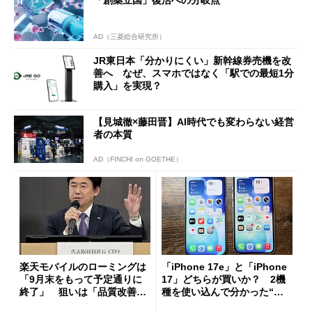
AD（三菱総合研究所）
JR東日本「分かりにくい」新幹線券売機を改
善へ なぜ、スマホではなく「駅での最短1分
購入」を実現？
【見城徹×藤田晋】AI時代でも変わらない経営
者の本質
AD（FINCHI on GOETHE）
楽天モバイルのローミングは
「iPhone 17e」と「iPhone
「9月末をもって予定通りに
17」どちらが買いか？ 2機
終了」 狙いは「品質改善」
種を使い込んで分かった“ス
ただし「ルーラル限定で期
ペック表にない違い”