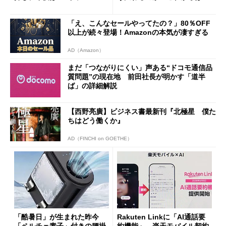
ザー”を重視
「dカード」の利用が得策？
「え、こんなセールやってたの？」80％OFF
以上が続々登場！Amazonの本気が凄すぎる
AD（Amazon）
まだ「つながりにくい」声ある“ドコモ通信品
質問題”の現在地 前田社長が明かす「道半
ば」の詳細解説
【西野亮廣】ビジネス書最新刊『北極星 僕た
ちはどう働くか』
AD（FINCHI on GOETHE）
「酷暑日」が生まれた昨今
Rakuten Linkに「AI通話要
「ペルチェ素子」付きの腰掛
約機能」、楽天モバイル契約