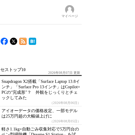
マイページ
セストップ10
2026年08月07日 更新
Snapdragon X2搭載「Surface Laptop 13.8イ
ンチ」「Surface Pro 13インチ」はCopilot+
PCの“完成形”？ 外観をじっくりとチェ
ックしてみた
（2026年08月06日）
アイオーデータの価格改定、一部モデル
は25万円超の大幅値上げに
（2026年08月05日）
軽さ1.1kg×自動ごみ収集対応で5万円台の
ペン型掃除機「Dreame S1 Station」を試