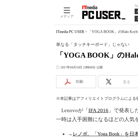
S
メディア
ITmedia PC USER
>
「YOGA BOOK」のHalo 
単なる「タッチキーボード」じゃない
「YOGA BOOK」のHal
2017年04月10日 23時00分 公開
印刷
見る
※本記事はアフィリエイトプログラムによる
Lenovoが「
IFA 2016
」で発表した
一時は入手困難になるほどの人気
→
レノボ、「Yoga Book」を