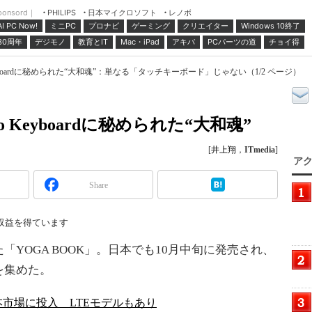
ponsord｜
日本マイクロソフト
レノボ
PHILIPS
ミニPC
プロナビ
ゲーミング
クリエイター
Windows 10終了
AI PC Now!
30周年
デジモノ
教育とIT
Mac・iPad
アキバ
PCパーツの道
チョイ得
Keyboardに秘められた“大和魂”：単なる「タッチキーボード」じゃない（1/2 ページ）
o Keyboardに秘められた“大和魂”
[
井上翔
，
ITmedia
]
アク
Share
収益を得ています
「YOGA BOOK」。日本でも10月中旬に発売され、
を集めた。
日本市場に投入 LTEモデルもあり