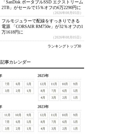
「SanDisk ポータブルSSD エクストリーム
2TB」がセールで15％オフの6万2290円に
（2026年08月05日）
フルモジュラーで配線をすっきりできる
電源 「CORSAIR RM750e」が32％オフの1
万1618円に
（2026年08月05日）
ランキングトップ30
去記事カレンダー
年
2025年
7月
6月
5月
12月
11月
10月
9月
3月
2月
1月
8月
7月
6月
5月
4月
3月
2月
1月
年
2023年
11月
10月
9月
12月
11月
10月
9月
7月
6月
5月
8月
7月
6月
5月
3月
2月
1月
4月
3月
2月
1月