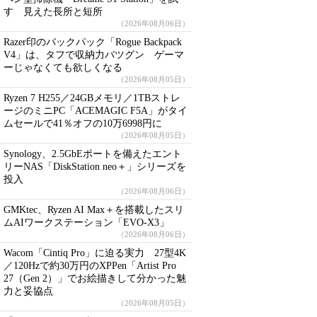
す 見えた長所と短所
（2026年08月06日）
Razer印のバックパック「Rogue Backpack
V4」は、タフで収納力バツグン ゲーマ
ーじゃなくても欲しくなる
（2026年08月05日）
Ryzen 7 H255／24GBメモリ／1TBストレ
ージのミニPC「ACEMAGIC F5A」がタイ
ムセールで41％オフの10万6998円に
（2026年08月05日）
Synology、2.5GbEポートを備えたエント
リーNAS「DiskStation neo＋」シリーズを
投入
（2026年08月06日）
GMKtec、Ryzen AI Max＋を搭載したスリ
ムAIワークステーション「EVO-X3」
（2026年08月06日）
Wacom「Cintiq Pro」に迫る実力 27型4K
／120Hzで約30万円のXPPen「Artist Pro
27（Gen 2）」でお絵描きして分かった魅
力と妥協点
（2026年08月05日）