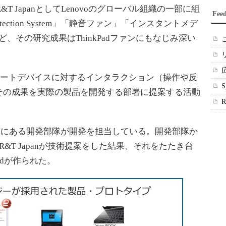
T JapanとしてLenovoのグローバル組織の一部に組
Fee
Protection System」「静音ファン」「インスタントメデ
」など、その研究成果はThinkPadファンにもなじみ深い
スマートデバイスに対するインタラクション（操作や反
その成果を実際の製品を開発する部署に提案する活動
北京にある開発部隊が開発を担当している。開発部隊か
&T Japanが技術提案をした結果、それをたたき台
oardが作られた。