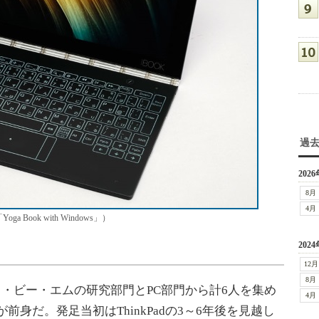
過
2026
8月
4月
ga Book with Windows」）
2024
12月
8月
本アイ・ビー・エムの研究部門とPC部門から計6人を集め
4月
Lab」が前身だ。発足当初はThinkPadの3～6年後を見越し