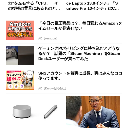
力”を左右する「CPU」 そ
ce Laptop 13.8インチ」「S
の復権の背景にあるものと
urface Pro 13インチ」はCop
は？
ilot+ PCの“完成形”？ 外観
をじっくりとチェックしてみ
「今日の目玉商品は？」毎日変わるAmazonタ
た
イムセールが見逃せない
AD（Amazon）
ゲーミングPCをリビングに持ち込むとどうな
るか？ 話題の「Steam Machine」をSteam
Deckユーザーが買ってみた
SNSアカウントを着実に成長。実はみんなココ
使ってます。
AD（Dreaw合同会社）