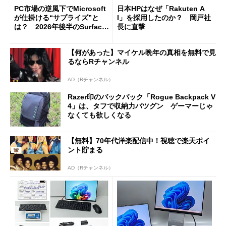
PC市場の逆風下でMicrosoft
日本HPはなぜ「Rakuten A
が仕掛ける“サプライズ”と
I」を採用したのか？ 岡戸社
は？ 2026年後半のSurface
長に直撃
新製品を予想する
【何があった】マイケル晩年の真相を無料で見
るならRチャンネル
AD（Rチャンネル）
Razer印のバックパック「Rogue Backpack V
4」は、タフで収納力バツグン ゲーマーじゃ
なくても欲しくなる
【無料】70年代洋楽配信中！視聴で楽天ポイ
ント貯まる
AD（Rチャンネル）