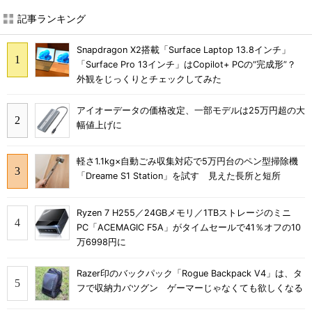
記事ランキング
Snapdragon X2搭載「Surface Laptop 13.8インチ」
「Surface Pro 13インチ」はCopilot+ PCの“完成形”？
外観をじっくりとチェックしてみた
アイオーデータの価格改定、一部モデルは25万円超の大
幅値上げに
軽さ1.1kg×自動ごみ収集対応で5万円台のペン型掃除機
「Dreame S1 Station」を試す 見えた長所と短所
Ryzen 7 H255／24GBメモリ／1TBストレージのミニ
PC「ACEMAGIC F5A」がタイムセールで41％オフの10
万6998円に
Razer印のバックパック「Rogue Backpack V4」は、タ
フで収納力バツグン ゲーマーじゃなくても欲しくなる