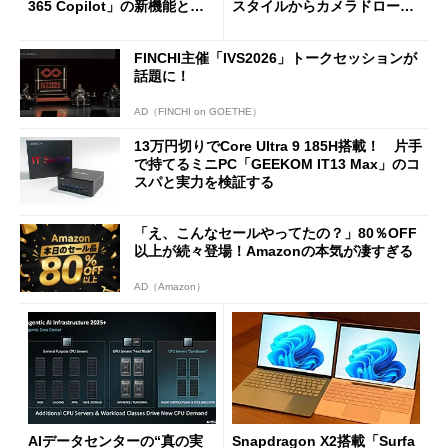
365 Copilot」の新機能とエ
スタイルからカメラドローン
ージェントAIの現在地
に合体変形
FINCHI主催「IVS2026」トークセッションが
話題に！
AD（FINCHI on GOETHE）
13万円切りでCore Ultra 9 185H搭載！ 片手
で持てるミニPC「GEEKOM IT13 Max」のコ
スパと実力を検証する
「え、こんなセールやってたの？」80％OFF
以上が続々登場！Amazonの本気が凄すぎる
AD（Amazon）
AIデータセンターの“真の実
Snapdragon X2搭載「Surfa