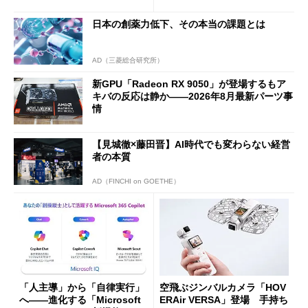
ド」がセールで10％オフの37
バの購入制限が深刻化
94円に
日本の創薬力低下、その本当の課題とは
AD（三菱総合研究所）
新GPU「Radeon RX 9050」が登場するもア
キバの反応は静か――2026年8月最新パーツ事
情
【見城徹×藤田晋】AI時代でも変わらない経営
者の本質
AD（FINCHI on GOETHE）
「人主導」から「自律実行」
空飛ぶジンバルカメラ「HOV
へ――進化する「Microsoft
ERAir VERSA」登場 手持ち