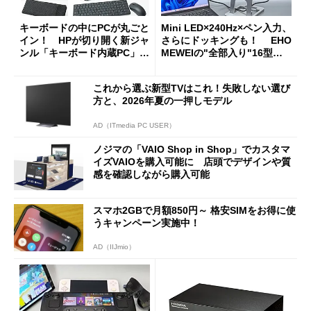
キーボードの中にPCが丸ごと
Mini LED×240Hz×ペン入力、
イン！ HPが切り開く新ジャ
さらにドッキングも！ EHO
ンル「キーボード内蔵PC」の
MEWEIの"全部入り"16型モ
使い勝手を徹底検証
バイルディスプレイ「TM-16
0PW」徹底レビュー
これから選ぶ新型TVはこれ！失敗しない選び
方と、2026年夏の一押しモデル
AD（ITmedia PC USER）
ノジマの「VAIO Shop in Shop」でカスタマ
イズVAIOを購入可能に 店頭でデザインや質
感を確認しながら購入可能
スマホ2GBで月額850円～ 格安SIMをお得に使
うキャンペーン実施中！
AD（IIJmio）