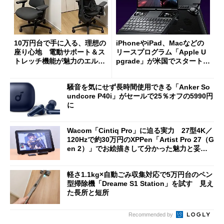
10万円台で手に入る、理想の
iPhoneやiPad、Macなどの
座り心地 電動サポート＆ス
リースプログラム「Apple U
トレッチ機能が魅力のエルゴ
pgrade」が米国でスタート／
ノミクスチェア「LiberNovo
Bluetooth LEの新規格「Blu
Omni Gen」を試す
etooth High Data Throughp
騒音を気にせず長時間使用できる「Anker So
ut」が明...
undcore P40i」がセールで25％オフの5990円
に
Wacom「Cintiq Pro」に迫る実力 27型4K／
120Hzで約30万円のXPPen「Artist Pro 27（G
en 2）」でお絵描きして分かった魅力と妥協
点
軽さ1.1kg×自動ごみ収集対応で5万円台のペン
型掃除機「Dreame S1 Station」を試す 見え
た長所と短所
Recommended by