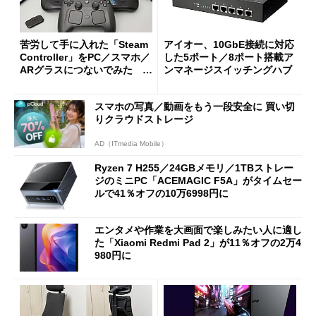
苦労して手に入れた「Steam
アイオー、10GbE接続に対応
Controller」をPC／スマホ／
した5ポート／8ポート搭載ア
ARグラスにつないでみた ゲ
ンマネージスイッチングハブ
ーム体験や実用性は？
スマホの写真／動画をもう一段安全に 買い切
りクラウドストレージ
AD（ITmedia Mobile）
Ryzen 7 H255／24GBメモリ／1TBストレー
ジのミニPC「ACEMAGIC F5A」がタイムセー
ルで41％オフの10万6998円に
エンタメや作業を大画面で楽しみたい人に適し
た「Xiaomi Redmi Pad 2」が11％オフの2万4
980円に