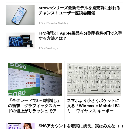
arrowsシリーズ最新モデルを発売前に触れる
チャンス！ユーザー座談会開催
AD（ ITmedia Mobile）
FPが解説！Apple製品を分割手数料0円で入手
する方法とは？
AD（Fav-Log）
「全グレードで2～3割増し」
スマホより小さくポケットに
の衝撃 グラフィックスカー
入る「Winmaxle Mobdel B1
ドの値上がりラッシュでアキ
ミニ ワイヤレス キーボー
バの購入制限が深刻化
ド」がセールで10％オフの37
94円に
SNSアカウントを着実に成長。実はみんなココ