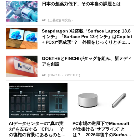
日本の創薬力低下、その本当の課題とは
AD（三菱総合研究所）
Snapdragon X2搭載「Surface Laptop 13.8
インチ」「Surface Pro 13インチ」はCopilot
+ PCの“完成形”？ 外観をじっくりとチェッ
クしてみた
GOETHEとFINCHIがタッグを組み、新メディ
アを創設
AD（FINCHI on GOETHE）
AIデータセンターの“真の実
PC市場の逆風下でMicrosoft
力”を左右する「CPU」 そ
が仕掛ける“サプライズ”と
の復権の背景にあるものと
は？ 2026年後半のSurface