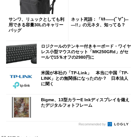
サンワ、リュックとしても利
ネット死語：「ｷﾀ――(ﾟ∀ﾟ)―
用できる容量30Lのキャリー
―!!」の元ネタ、知ってる？
バッグ
ロジクールのテンキー付きキーボード・ワイヤ
レス小型マウスのセット「MK250GRd」がセ
ールで15％オフの2980円に
米国が本社の「TP-Link」 本当に中国「TP-
LINK」との無関係になったのか？ 日本法人
に聞く
Bigme、13型カラーE Inkディスプレイを備え
たデジタルフォトフレーム
Recommended by