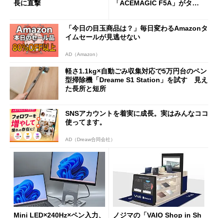
長に直撃
「ACEMAGIC F5A」がタイ
ムセールで41％オフの10万69
98円に
「今日の目玉商品は？」毎日変わるAmazonタ
イムセールが見逃せない
AD（Amazon）
軽さ1.1kg×自動ごみ収集対応で5万円台のペン
型掃除機「Dreame S1 Station」を試す 見え
た長所と短所
SNSアカウントを着実に成長。実はみんなココ
使ってます。
AD（Dreaw合同会社）
Mini LED×240Hz×ペン入力、
ノジマの「VAIO Shop in Sh