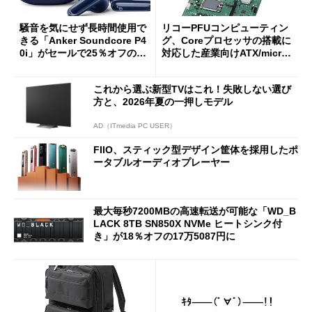
騒音を気にせず長時間使用で
リコーPFUコンピューティン
きる「Anker Soundcore P4
グ、Coreプロセッサの搭載に
0i」がセールで25％オフの59
対応した産業向けATX/micro
90円に
ATXマザーボード
これから選ぶ新型TVはこれ！失敗しない選び
方と、2026年夏の一押しモデル
AD（ITmedia PC USER）
FIIO、スティック型デザイン筐体を採用したポ
ータブルオーディオプレーヤー
最大毎秒7200MBの高速転送が可能な「WD_B
LACK 8TB SN850X NVMe ヒートシンク付
き」が18％オフの17万5087円に