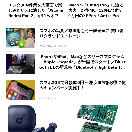
エンタメや作業を大画面で楽
Wacom「Cintiq Pro」に迫る
しみたい人に適した「Xiaomi
実力 27型4K／120Hzで約3
Redmi Pad 2」が11％オフの
0万円のXPPen「Artist Pro 2
2万4980円に
7（Gen 2）」でお絵描きして
分かった魅力と妥協点
スマホの写真／動画をもう一段安全に 買い切
りクラウドストレージ
AD（ITmedia Mobile）
iPhoneやiPad、Macなどのリースプログラム
「Apple Upgrade」が米国でスタート／Bluet
ooth LEの新規格「Bluetooth High Data Thr
oughput」が明...
スマホ2GBで月額850円～ 格安SIMをお得に使
うキャンペーン実施中！
AD（IIJmio）