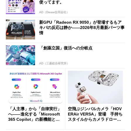
使ってます。
AD（Dreaw合同会社）
新GPU「Radeon RX 9050」が登場するもア
キバの反応は静か――2026年8月最新パーツ事
情
「創薬立国」復活への分岐点
AD（三菱総合研究所）
「人主導」から「自律実行」
空飛ぶジンバルカメラ「HOV
へ――進化する「Microsoft
ERAir VERSA」登場 手持ち
365 Copilot」の新機能とエ
スタイルからカメラドローン
ージェントAIの現在地
に合体変形