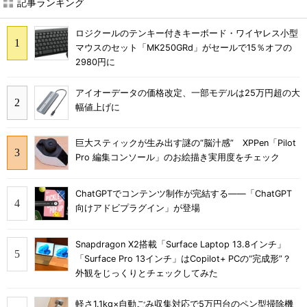
記事ランキング
ロジクールのテンキー付きキーボード・ワイヤレス小型
マウスのセット「MK250GRd」がセールで15％オフの
2980円に
アイオーデータの価格改定、一部モデルは25万円超の大
幅値上げに
巨大スティックが生み出す謎の“脳汁感” XPPen「Pilot
Pro 編集コンソール」のお絵描き実用度をチェック
ChatGPTでコンテンツ制作が完結する――「ChatGPT
向けアドビプラグイン」が登場
Snapdragon X2搭載「Surface Laptop 13.8インチ」
「Surface Pro 13インチ」はCopilot+ PCの“完成形”？
外観をじっくりとチェックしてみた
軽さ1.1kg×自動ごみ収集対応で5万円台のペン型掃除機