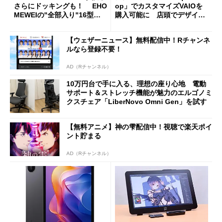
さらにドッキングも！ EHO
op」でカスタマイズVAIOを
MEWEIの"全部入り"16型モ
購入可能に 店頭でデザイン
バイルディスプレイ「TM-16
や質感を確認しながら購入可
0PW」徹底レビュー
能
【ウェザーニュース】無料配信中！Rチャンネ
ルなら登録不要！
AD（Rチャンネル）
10万円台で手に入る、理想の座り心地 電動
サポート＆ストレッチ機能が魅力のエルゴノミ
クスチェア「LiberNovo Omni Gen」を試す
【無料アニメ】神の雫配信中！視聴で楽天ポイ
ント貯まる
AD（Rチャンネル）