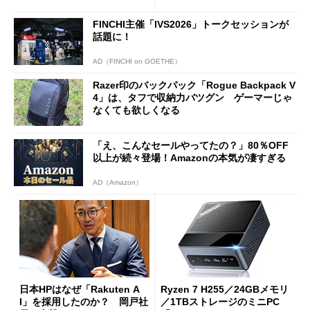
は？
新製品を予想する
FINCHI主催「IVS2026」トークセッションが
話題に！
AD（FINCHI on GOETHE）
Razer印のバックパック「Rogue Backpack V
4」は、タフで収納力バツグン ゲーマーじゃ
なくても欲しくなる
「え、こんなセールやってたの？」80％OFF
以上が続々登場！Amazonの本気が凄すぎる
AD（Amazon）
日本HPはなぜ「Rakuten A
Ryzen 7 H255／24GBメモリ
I」を採用したのか？ 岡戸社
／1TBストレージのミニPC