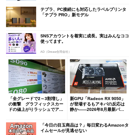
テプラ、PC接続にも対応したラベルプリンタ
「テプラ PRO」新モデル
SNSアカウントを着実に成長。実はみんなココ
使ってます。
AD（Dreaw合同会社）
「全グレードで2～3割増し」
新GPU「Radeon RX 9050」
の衝撃 グラフィックスカー
が登場するもアキバの反応は
ドの値上がりラッシュでアキ
静か――2026年8月最新パー
バの購入制限が深刻化
ツ事情
「今日の目玉商品は？」毎日変わるAmazonタ
イムセールが見逃せない