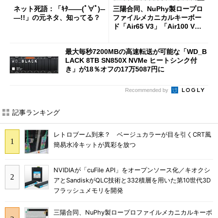
ネット死語：「ｷﾀ――(ﾟ∀ﾟ)―
三陽合同、NuPhy製ロープロ
―!!」の元ネタ、知ってる？
ファイルメカニカルキーボー
ド「Air65 V3」「Air100 V
3」を発売
最大毎秒7200MBの高速転送が可能な「WD_B
LACK 8TB SN850X NVMe ヒートシンク付
き」が18％オフの17万5087円に
Recommended by
記事ランキング
レトロブーム到来？ ベージュカラーが目を引くCRT風
簡易水冷キットが異彩を放つ
NVIDIAが「cuFile API」をオープンソース化／キオクシ
アとSandiskがQLC技術と332積層を用いた第10世代3D
フラッシュメモリを開発
三陽合同、NuPhy製ロープロファイルメカニカルキーボ