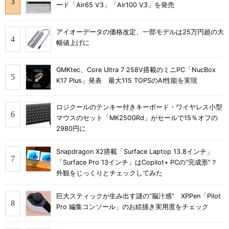
ード「Air65 V3」「Air100 V3」を発売
アイオーデータの価格改定、一部モデルは25万円超の大
幅値上げに
GMKtec、Core Ultra 7 258V搭載のミニPC「NucBox
K17 Plus」発表 最大115 TOPSのAI性能を実現
ロジクールのテンキー付きキーボード・ワイヤレス小型
マウスのセット「MK250GRd」がセールで15％オフの
2980円に
Snapdragon X2搭載「Surface Laptop 13.8インチ」
「Surface Pro 13インチ」はCopilot+ PCの“完成形”？
外観をじっくりとチェックしてみた
巨大スティックが生み出す謎の“脳汁感” XPPen「Pilot
Pro 編集コンソール」のお絵描き実用度をチェック