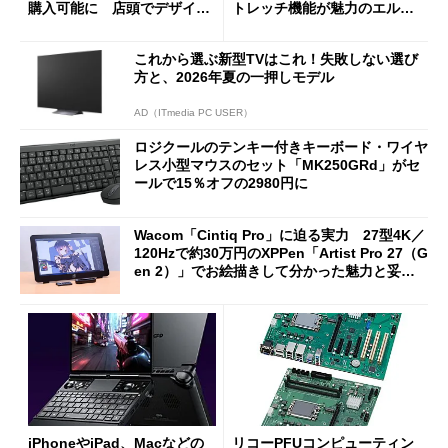
購入可能に 店頭でデザイン
トレッチ機能が魅力のエルゴ
や質感を確認しながら購入可
ノミクスチェア「LiberNovo
能
Omni Gen」を試す
これから選ぶ新型TVはこれ！失敗しない選び
方と、2026年夏の一押しモデル
AD（ITmedia PC USER）
ロジクールのテンキー付きキーボード・ワイヤ
レス小型マウスのセット「MK250GRd」がセ
ールで15％オフの2980円に
Wacom「Cintiq Pro」に迫る実力 27型4K／
120Hzで約30万円のXPPen「Artist Pro 27（G
en 2）」でお絵描きして分かった魅力と妥協
点
iPhoneやiPad、Macなどの
リコーPFUコンピューティン