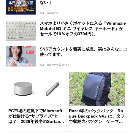
ない！
AD（Amazon）
スマホより小さくポケットに入る「Winmaxle
Mobdel B1 ミニ ワイヤレス キーボード」が
セールで10％オフの3794円に
SNSアカウントを着実に成長。実はみんなココ
使ってます。
AD（Dreaw合同会社）
PC市場の逆風下でMicrosoft
Razer印のバックパック「Ro
が仕掛ける“サプライズ”と
gue Backpack V4」は、タフ
は？ 2026年後半のSurface
で収納力バツグン ゲーマー
新製品を予想する
じゃなくても欲しくなる