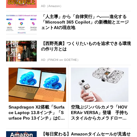
AD（Amazon）
「人主導」から「自律実行」へ――進化する
「Microsoft 365 Copilot」の新機能とエージ
ェントAIの現在地
【西野亮廣】つくりたいものを追求できる環境
の作り方とは
AD（FINCHI on GOETHE）
Snapdragon X2搭載「Surfa
空飛ぶジンバルカメラ「HOV
ce Laptop 13.8インチ」「S
ERAir VERSA」登場 手持ち
urface Pro 13インチ」はCop
スタイルからカメラドローン
ilot+ PCの“完成形”？ 外観
に合体変形
をじっくりとチェックしてみ
【毎日変わる】Amazonタイムセールが見逃せ
た