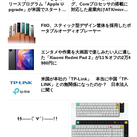
リースプログラム「Apple U
グ、Coreプロセッサの搭載に
pgrade」が米国でスタート／
対応した産業向けATX/micro
Bluetooth LEの新規格「Blu
ATXマザーボード
etooth High Data Throughp
FIIO、スティック型デザイン筐体を採用したポ
ut」が明...
ータブルオーディオプレーヤー
エンタメや作業を大画面で楽しみたい人に適し
た「Xiaomi Redmi Pad 2」が11％オフの2万4
980円に
米国が本社の「TP-Link」 本当に中国「TP-
LINK」との無関係になったのか？ 日本法人
に聞く