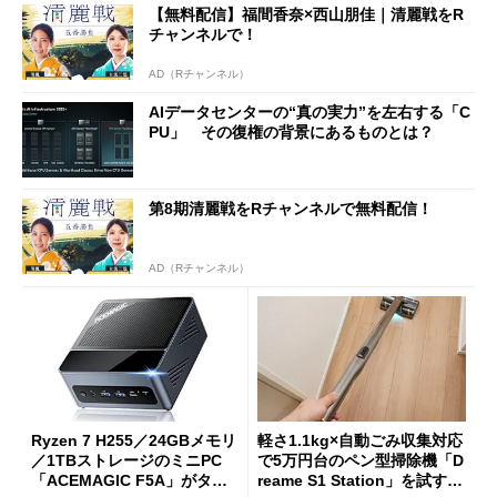
【無料配信】福間香奈×西山朋佳｜清麗戦をR
チャンネルで！
AD（Rチャンネル）
AIデータセンターの“真の実力”を左右する「C
PU」 その復権の背景にあるものとは？
第8期清麗戦をRチャンネルで無料配信！
AD（Rチャンネル）
Ryzen 7 H255／24GBメモリ
軽さ1.1kg×自動ごみ収集対応
／1TBストレージのミニPC
で5万円台のペン型掃除機「D
「ACEMAGIC F5A」がタイ
reame S1 Station」を試す