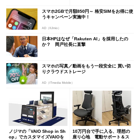
ムセールで41％オフの10万69
見えた長所と短所
98円に
スマホ2GBで月額850円～ 格安SIMをお得に使
うキャンペーン実施中！
AD（IIJmio）
日本HPはなぜ「Rakuten AI」を採用したの
か？ 岡戸社長に直撃
スマホの写真／動画をもう一段安全に 買い切
りクラウドストレージ
AD（ITmedia Mobile）
ノジマの「VAIO Shop in Sh
10万円台で手に入る、理想の
op」でカスタマイズVAIOを
座り心地 電動サポート＆ス