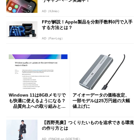
AD（IIJmio）
FPが解説！Apple製品を分割手数料0円で入手
する方法とは？
AD（Fav-Log）
Windows 11は8GBメモリで
アイオーデータの価格改定、
も快適に使えるようになる？
一部モデルは25万円超の大幅
品質向上への取り組みと
値上げに
「26H2」に向けた中間報告
【西野亮廣】つくりたいものを追求できる環境
の作り方とは
AD（FINCHI on GOETHE）