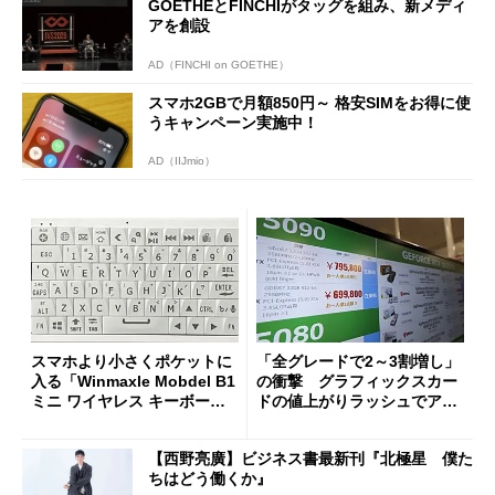
GOETHEとFINCHIがタッグを組み、新メディ
アを創設
AD（FINCHI on GOETHE）
スマホ2GBで月額850円～ 格安SIMをお得に使
うキャンペーン実施中！
AD（IIJmio）
スマホより小さくポケットに
「全グレードで2～3割増し」
入る「Winmaxle Mobdel B1
の衝撃 グラフィックスカー
ミニ ワイヤレス キーボー
ドの値上がりラッシュでアキ
ド」がセールで10％オフの37
バの購入制限が深刻化
94円に
【西野亮廣】ビジネス書最新刊『北極星 僕た
ちはどう働くか』