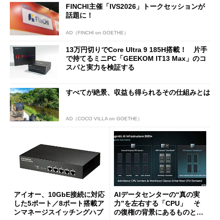
FINCHI主催「IVS2026」トークセッションが
話題に！
AD（FINCHI on GOETHE）
13万円切りでCore Ultra 9 185H搭載！ 片手
で持てるミニPC「GEEKOM IT13 Max」のコ
スパと実力を検証する
すべてが絶景、収益も得られるその仕組みとは
AD（COCO VILLA on GOETHE）
アイオー、10GbE接続に対応
AIデータセンターの“真の実
した5ポート／8ポート搭載ア
力”を左右する「CPU」 そ
ンマネージスイッチングハブ
の復権の背景にあるものと