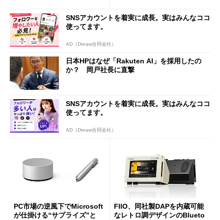
は？
SNSアカウントを着実に成長。実はみんなココ
使ってます。
AD（Dreaw合同会社）
日本HPはなぜ「Rakuten AI」を採用したの
か？ 岡戸社長に直撃
SNSアカウントを着実に成長。実はみんなココ
使ってます。
AD（Dreaw合同会社）
PC市場の逆風下でMicrosoft
FIIO、同社製DAPを内蔵可能
が仕掛ける“サプライズ”と
なレトロ調デザインのBlueto