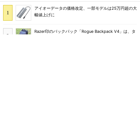
アイオーデータの価格改定、一部モデルは25万円超の大
幅値上げに
Razer印のバックパック「Rogue Backpack V4」は、タ
フで収納力バツグン ゲーマーじゃなくても欲しくなる
「人主導」から「自律実行」へ――進化する
「Microsoft 365 Copilot」の新機能とエージェントAI
の現在地
テプラ、PC接続にも対応したラベルプリンタ「テプラ
PRO」新モデル
Wacom「Cintiq Pro」に迫る実力 27型4K／120Hzで
約30万円のXPPen「Artist Pro 27（Gen 2）」でお絵描
きして分かった魅力と妥協点
Ryzen 7 H255／24GBメモリ／1TBストレージのミニ
PC「ACEMAGIC F5A」がタイムセールで41％オフの10