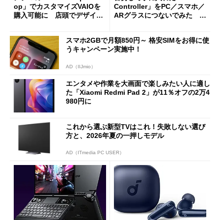
op」でカスタマイズVAIOを
Controller」をPC／スマホ／
購入可能に 店頭でデザイン
ARグラスにつないでみた ゲ
や質感を確認しながら購入可
ーム体験や実用性は？
能
スマホ2GBで月額850円～ 格安SIMをお得に使
うキャンペーン実施中！
AD（IIJmio）
エンタメや作業を大画面で楽しみたい人に適し
た「Xiaomi Redmi Pad 2」が11％オフの2万4
980円に
これから選ぶ新型TVはこれ！失敗しない選び
方と、2026年夏の一押しモデル
AD（ITmedia PC USER）