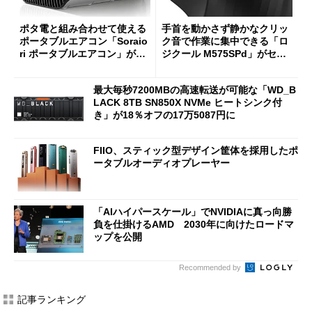
ポタ電と組み合わせて使える
手首を動かさず静かなクリッ
ポータブルエアコン「Soraio
ク音で作業に集中できる「ロ
ri ポータブルエアコン」がセ
ジクール M575SPd」がセー
ールで16％オフの2万9980円
ルで33％オフの5280円に
に
最大毎秒7200MBの高速転送が可能な「WD_B
LACK 8TB SN850X NVMe ヒートシンク付
き」が18％オフの17万5087円に
FIIO、スティック型デザイン筐体を採用したポ
ータブルオーディオプレーヤー
「AIハイパースケール」でNVIDIAに真っ向勝
負を仕掛けるAMD 2030年に向けたロードマ
ップを公開
Recommended by
記事ランキング