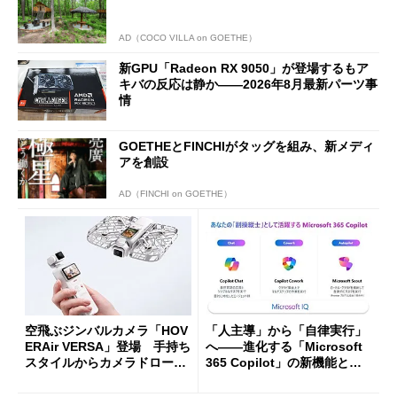
AD（COCO VILLA on GOETHE）
新GPU「Radeon RX 9050」が登場するもア
キバの反応は静か――2026年8月最新パーツ事
情
GOETHEとFINCHIがタッグを組み、新メディ
アを創設
AD（FINCHI on GOETHE）
空飛ぶジンバルカメラ「HOV
「人主導」から「自律実行」
ERAir VERSA」登場 手持ち
へ――進化する「Microsoft
スタイルからカメラドローン
365 Copilot」の新機能とエ
に合体変形
ージェントAIの現在地