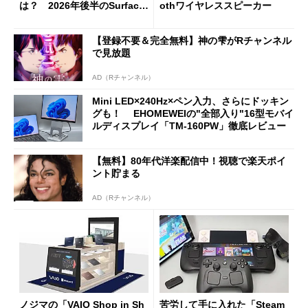
は？ 2026年後半のSurface
othワイヤレススピーカー
新製品を予想する
【登録不要＆完全無料】神の雫がRチャンネル
で見放題
AD（Rチャンネル）
Mini LED×240Hz×ペン入力、さらにドッキン
グも！ EHOMEWEIの"全部入り"16型モバイ
ルディスプレイ「TM-160PW」徹底レビュー
【無料】80年代洋楽配信中！視聴で楽天ポイ
ント貯まる
AD（Rチャンネル）
ノジマの「VAIO Shop in Sh
苦労して手に入れた「Steam