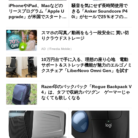
iPhoneやiPad、Macなどの
騒音を気にせず長時間使用で
リースプログラム「Apple U
きる「Anker Soundcore P4
pgrade」が米国でスタート／
0i」がセールで25％オフの59
Bluetooth LEの新規格「Blu
90円に
etooth High Data Throughp
スマホの写真／動画をもう一段安全に 買い切
ut」が明...
りクラウドストレージ
AD（ITmedia Mobile）
10万円台で手に入る、理想の座り心地 電動
サポート＆ストレッチ機能が魅力のエルゴノミ
クスチェア「LiberNovo Omni Gen」を試す
Razer印のバックパック「Rogue Backpack V
4」は、タフで収納力バツグン ゲーマーじゃ
なくても欲しくなる