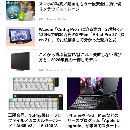
スマホの写真／動画をもう一段安全に 買い切
りクラウドストレージ
AD（ITmedia Mobile）
Wacom「Cintiq Pro」に迫る実力 27型4K／
120Hzで約30万円のXPPen「Artist Pro 27（G
en 2）」でお絵描きして分かった魅力と妥協
点
これから選ぶ新型TVはこれ！失敗しない選び
方と、2026年夏の一押しモデル
AD（ITmedia PC USER）
三陽合同、NuPhy製ロープロ
iPhoneやiPad、Macなどの
ファイルメカニカルキーボー
リースプログラム「Apple U
ド「Air65 V3」「Air100 V
pgrade」が米国でスタート／