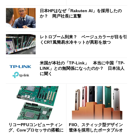
3」を発売
Bluetooth LEの新規格「Blu
etooth High Data Throughp
日本HPはなぜ「Rakuten AI」を採用したの
ut」が明...
か？ 岡戸社長に直撃
レトロブーム到来？ ベージュカラーが目を引
くCRT風簡易水冷キットが異彩を放つ
米国が本社の「TP-Link」 本当に中国「TP-
LINK」との無関係になったのか？ 日本法人
に聞く
リコーPFUコンピューティン
FIIO、スティック型デザイン
グ、Coreプロセッサの搭載に
筐体を採用したポータブルオ