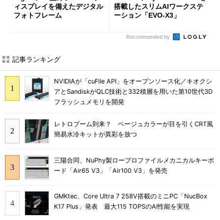
ィスプレイを備えたデジタル
搭載したスリムAIワークステ
フォトフレーム
ーション「EVO-X3」
Recommended by
記事ランキング
NVIDIAが「cuFile API」をオープンソース化／キオクシ
アとSandiskがQLC技術と332積層を用いた第10世代3D
フラッシュメモリを開発
レトロブーム到来？ ベージュカラーが目を引くCRT風
簡易水冷キットが異彩を放つ
三陽合同、NuPhy製ロープロファイルメカニカルキーボ
ード「Air65 V3」「Air100 V3」を発売
GMKtec、Core Ultra 7 258V搭載のミニPC「NucBox
K17 Plus」発表 最大115 TOPSのAI性能を実現