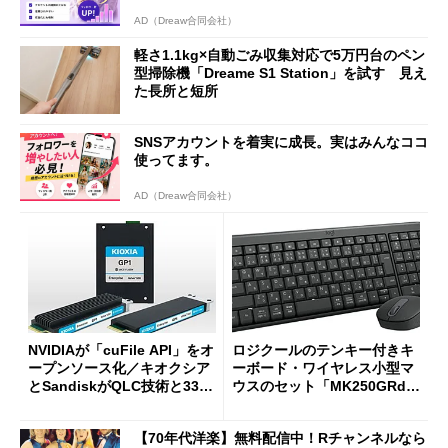
AD（Dreaw合同会社）
軽さ1.1kg×自動ごみ収集対応で5万円台のペン
型掃除機「Dreame S1 Station」を試す 見え
た長所と短所
SNSアカウントを着実に成長。実はみんなココ
使ってます。
AD（Dreaw合同会社）
NVIDIAが「cuFile API」をオ
ロジクールのテンキー付きキ
ープンソース化／キオクシア
ーボード・ワイヤレス小型マ
とSandiskがQLC技術と332
ウスのセット「MK250GRd」
積層を用いた第10世代3Dフラ
がセールで15％オフの2980円
ッシュメモリを開発
に
【70年代洋楽】無料配信中！Rチャンネルなら