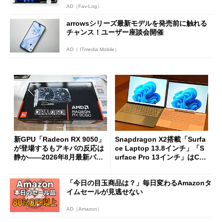
AD（Fav-Log）
arrowsシリーズ最新モデルを発売前に触れる
チャンス！ユーザー座談会開催
AD（ ITmedia Mobile）
新GPU「Radeon RX 9050」
Snapdragon X2搭載「Surfa
が登場するもアキバの反応は
ce Laptop 13.8インチ」「S
静か――2026年8月最新パー
urface Pro 13インチ」はCop
ツ事情
ilot+ PCの“完成形”？ 外観
をじっくりとチェックしてみ
「今日の目玉商品は？」毎日変わるAmazonタ
た
イムセールが見逃せない
AD（Amazon）