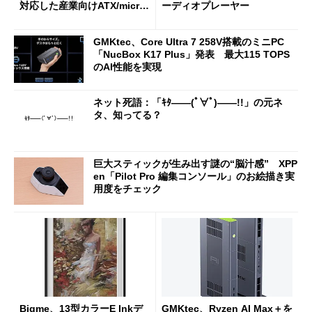
対応した産業向けATX/micro
ーディオプレーヤー
ATXマザーボード
GMKtec、Core Ultra 7 258V搭載のミニPC
「NucBox K17 Plus」発表 最大115 TOPS
のAI性能を実現
ネット死語：「ｷﾀ――(ﾟ∀ﾟ)――!!」の元ネ
タ、知ってる？
巨大スティックが生み出す謎の“脳汁感” XPP
en「Pilot Pro 編集コンソール」のお絵描き実
用度をチェック
Bigme、13型カラーE Inkデ
GMKtec、Ryzen AI Max＋を