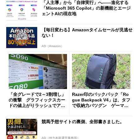
「人主導」から「自律実行」へ――進化する
「Microsoft 365 Copilot」の新機能とエージ
ェントAIの現在地
【毎日変わる】Amazonタイムセールが見逃せ
ない！
AD（Amazon）
「全グレードで2～3割増し」
Razer印のバックパック「Ro
の衝撃 グラフィックスカー
gue Backpack V4」は、タフ
ドの値上がりラッシュでアキ
で収納力バツグン ゲーマー
バの購入制限が深刻化
じゃなくても欲しくなる
競馬予想サイトの裏側、全部書きました。
AD（他力本願運営事務局）