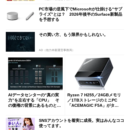
PC市場の逆風下でMicrosoftが仕掛ける“サプ
ライズ”とは？ 2026年後半のSurface新製品
を予想する
その買い方、もう限界かもしれない。
AD（他力本願運営事務局）
AIデータセンターの“真の実
Ryzen 7 H255／24GBメモリ
力”を左右する「CPU」 そ
／1TBストレージのミニPC
の復権の背景にあるものと
「ACEMAGIC F5A」がタイ
は？
ムセールで41％オフの10万69
98円に
SNSアカウントを着実に成長。実はみんなココ
使ってます。