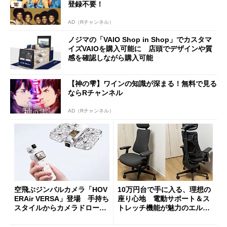
登録不要！
AD（Rチャンネル）
ノジマの「VAIO Shop in Shop」でカスタマ
イズVAIOを購入可能に 店頭でデザインや質
感を確認しながら購入可能
【神の雫】ワインの知識が深まる！無料で見る
ならRチャンネル
AD（Rチャンネル）
空飛ぶジンバルカメラ「HOV
10万円台で手に入る、理想の
ERAir VERSA」登場 手持ち
座り心地 電動サポート＆ス
スタイルからカメラドローン
トレッチ機能が魅力のエルゴ
に合体変形
ノミクスチェア「LiberNovo
Omni Gen」を試す