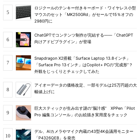
ロジクールのテンキー付きキーボード・ワイヤレス小型
マウスのセット「MK250GRd」がセールで15％オフの
2980円に
ChatGPTでコンテンツ制作が完結する――「ChatGPT
向けアドビプラグイン」が登場
Snapdragon X2搭載「Surface Laptop 13.8インチ」
「Surface Pro 13インチ」はCopilot+ PCの“完成形”？
外観をじっくりとチェックしてみた
アイオーデータの価格改定、一部モデルは25万円超の大
幅値上げに
巨大スティックが生み出す謎の“脳汁感” XPPen「Pilot
Pro 編集コンソール」のお絵描き実用度をチェック
デル、AIカメラやマイク内蔵の43型4K会議用モニター
「P4326QEB」を発売