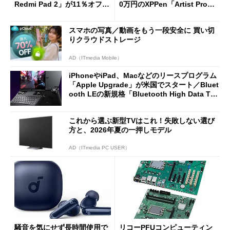
Redmi Pad 2」が11％オフの
0万円のXPPen「Artist Pro 2
2万4980円に
7（Gen 2）」でお絵描きして
分かった魅力と妥協点
スマホの写真／動画をもう一段安全に 買い切
りクラウドストレージ
AD（ITmedia Mobile）
iPhoneやiPad、Macなどのリースプログラム
「Apple Upgrade」が米国でスタート／Bluet
ooth LEの新規格「Bluetooth High Data Thr
oughput」が明...
これから選ぶ新型TVはこれ！失敗しない選び
方と、2026年夏の一押しモデル
AD（ITmedia PC USER）
騒音を気にせず長時間使用で
リコーPFUコンピューティン