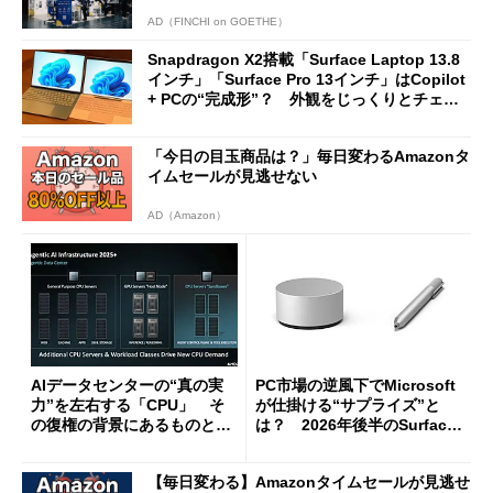
AD（FINCHI on GOETHE）
Snapdragon X2搭載「Surface Laptop 13.8
インチ」「Surface Pro 13インチ」はCopilot
+ PCの“完成形”？ 外観をじっくりとチェッ
クしてみた
「今日の目玉商品は？」毎日変わるAmazonタ
イムセールが見逃せない
AD（Amazon）
AIデータセンターの“真の実
PC市場の逆風下でMicrosoft
力”を左右する「CPU」 そ
が仕掛ける“サプライズ”と
の復権の背景にあるものと
は？ 2026年後半のSurface
は？
新製品を予想する
【毎日変わる】Amazonタイムセールが見逃せ