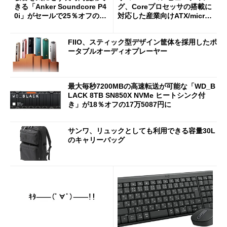
きる「Anker Soundcore P4
グ、Coreプロセッサの搭載に
0i」がセールで25％オフの59
対応した産業向けATX/micro
90円に
ATXマザーボード
FIIO、スティック型デザイン筐体を採用したポ
ータブルオーディオプレーヤー
最大毎秒7200MBの高速転送が可能な「WD_B
LACK 8TB SN850X NVMe ヒートシンク付
き」が18％オフの17万5087円に
サンワ、リュックとしても利用できる容量30L
のキャリーバッグ