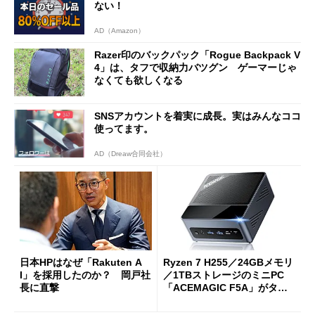
ない！
AD（Amazon）
Razer印のバックパック「Rogue Backpack V
4」は、タフで収納力バツグン ゲーマーじゃ
なくても欲しくなる
SNSアカウントを着実に成長。実はみんなココ
使ってます。
AD（Dreaw合同会社）
日本HPはなぜ「Rakuten A
Ryzen 7 H255／24GBメモリ
I」を採用したのか？ 岡戸社
／1TBストレージのミニPC
長に直撃
「ACEMAGIC F5A」がタイ
ムセールで41％オフの10万69
98円に