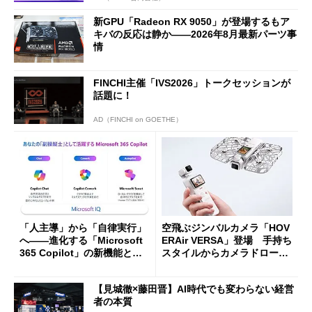
新GPU「Radeon RX 9050」が登場するもア
キバの反応は静か――2026年8月最新パーツ事
情
FINCHI主催「IVS2026」トークセッションが
話題に！
AD（FINCHI on GOETHE）
「人主導」から「自律実行」
空飛ぶジンバルカメラ「HOV
へ――進化する「Microsoft
ERAir VERSA」登場 手持ち
365 Copilot」の新機能とエ
スタイルからカメラドローン
ージェントAIの現在地
に合体変形
【見城徹×藤田晋】AI時代でも変わらない経営
者の本質