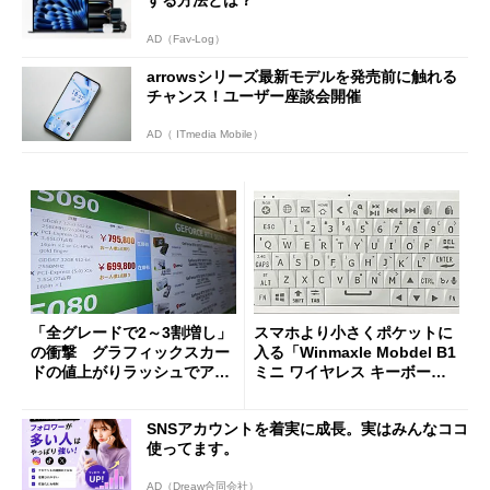
AD（Fav-Log）
arrowsシリーズ最新モデルを発売前に触れる
チャンス！ユーザー座談会開催
AD（ ITmedia Mobile）
「全グレードで2～3割増し」
スマホより小さくポケットに
の衝撃 グラフィックスカー
入る「Winmaxle Mobdel B1
ドの値上がりラッシュでアキ
ミニ ワイヤレス キーボー
バの購入制限が深刻化
ド」がセールで10％オフの37
94円に
SNSアカウントを着実に成長。実はみんなココ
使ってます。
AD（Dreaw合同会社）