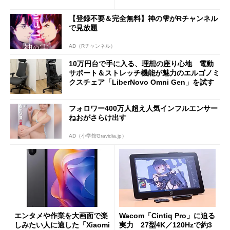
バイルディスプレイ「TM-16
や質感を確認しながら購入可
0PW」徹底レビュー
能
【登録不要＆完全無料】神の雫がRチャンネル
で見放題
AD（Rチャンネル）
10万円台で手に入る、理想の座り心地 電動
サポート＆ストレッチ機能が魅力のエルゴノミ
クスチェア「LiberNovo Omni Gen」を試す
フォロワー400万人超え人気インフルエンサー
ねおがさらけ出す
AD（小学館Gravidia.jp）
エンタメや作業を大画面で楽
Wacom「Cintiq Pro」に迫る
しみたい人に適した「Xiaomi
実力 27型4K／120Hzで約3