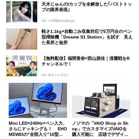
天木じゅんのIカップを全解放した｢バストトッ
プの限界表現｣
AD（小学館Gravidia.jp）
軽さ1.1kg×自動ごみ収集対応で5万円台のペン
型掃除機「Dreame S1 Station」を試す 見え
た長所と短所
【無料配信】福間香奈×西山朋佳｜清麗戦をR
チャンネルで！
AD（Rチャンネル）
Mini LED×240Hz×ペン入力、
ノジマの「VAIO Shop in Sh
さらにドッキングも！ EHO
op」でカスタマイズVAIOを
MEWEIの"全部入り"16型モ
購入可能に 店頭でデザイン