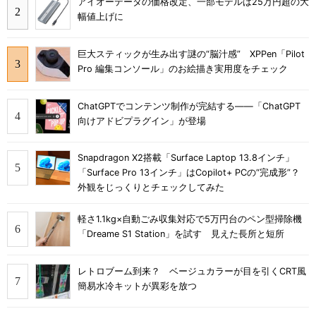
アイオーデータの価格改定、一部モデルは25万円超の大
幅値上げに
巨大スティックが生み出す謎の“脳汁感” XPPen「Pilot
Pro 編集コンソール」のお絵描き実用度をチェック
ChatGPTでコンテンツ制作が完結する――「ChatGPT
向けアドビプラグイン」が登場
Snapdragon X2搭載「Surface Laptop 13.8インチ」
「Surface Pro 13インチ」はCopilot+ PCの“完成形”？
外観をじっくりとチェックしてみた
軽さ1.1kg×自動ごみ収集対応で5万円台のペン型掃除機
「Dreame S1 Station」を試す 見えた長所と短所
レトロブーム到来？ ベージュカラーが目を引くCRT風
簡易水冷キットが異彩を放つ