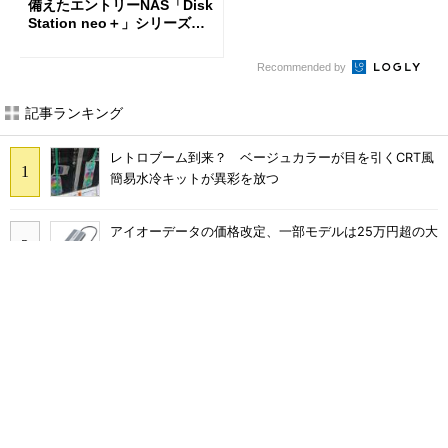
備えたエントリーNAS「Disk
Station neo＋」シリーズを
投入
Recommended by
記事ランキング
レトロブーム到来？ ベージュカラーが目を引くCRT風
簡易水冷キットが異彩を放つ
アイオーデータの価格改定、一部モデルは25万円超の大
幅値上げに
三陽合同、NuPhy製ロープロファイルメカニカルキーボ
ード「Air65 V3」「Air100 V3」を発売
GMKtec、Core Ultra 7 258V搭載のミニPC「NucBox
K17 Plus」発表 最大115 TOPSのAI性能を実現