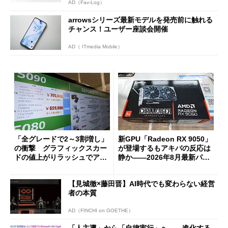
AD（Fav-Log）
arrowsシリーズ最新モデルを発売前に触れる
チャンス！ユーザー座談会開催
AD（ ITmedia Mobile）
「全グレードで2～3割増し」
新GPU「Radeon RX 9050」
の衝撃 グラフィックスカー
が登場するもアキバの反応は
ドの値上がりラッシュでアキ
静か――2026年8月最新パー
バの購入制限が深刻化
ツ事情
【見城徹×藤田晋】AI時代でも変わらない経営
者の本質
AD（FINCHI on GOETHE）