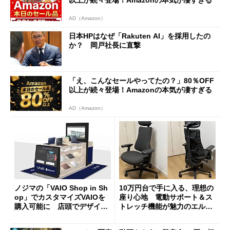
以上が続々登場！Amazonの本気が凄すぎる
AD（Amazon）
日本HPはなぜ「Rakuten AI」を採用したの
か？ 岡戸社長に直撃
「え、こんなセールやってたの？」80％OFF
以上が続々登場！Amazonの本気が凄すぎる
AD（Amazon）
ノジマの「VAIO Shop in Sh
10万円台で手に入る、理想の
op」でカスタマイズVAIOを
座り心地 電動サポート＆ス
購入可能に 店頭でデザイン
トレッチ機能が魅力のエルゴ
や質感を確認しながら購入可
ノミクスチェア「LiberNovo
能
Omni Gen」を試す