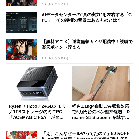
AD（Rチャンネル）
AIデータセンターの“真の実力”を左右する「C
PU」 その復権の背景にあるものとは？
【無料アニメ】逆境無頼カイジ配信中！視聴で
楽天ポイント貯まる
AD（Rチャンネル）
Ryzen 7 H255／24GBメモリ
軽さ1.1kg×自動ごみ収集対応
／1TBストレージのミニPC
で5万円台のペン型掃除機「D
「ACEMAGIC F5A」がタイ
reame S1 Station」を試す
ムセールで41％オフの10万69
見えた長所と短所
98円に
「え、こんなセールやってたの？」80％OFF