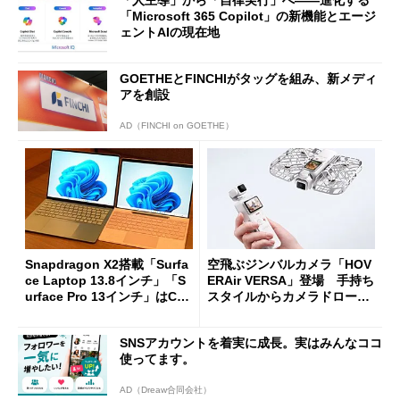
「人主導」から「自律実行」へ――進化する
「Microsoft 365 Copilot」の新機能とエージ
ェントAIの現在地
GOETHEとFINCHIがタッグを組み、新メディ
アを創設
AD（FINCHI on GOETHE）
Snapdragon X2搭載「Surfa
空飛ぶジンバルカメラ「HOV
ce Laptop 13.8インチ」「S
ERAir VERSA」登場 手持ち
urface Pro 13インチ」はCop
スタイルからカメラドローン
ilot+ PCの“完成形”？ 外観
に合体変形
をじっくりとチェックしてみ
SNSアカウントを着実に成長。実はみんなココ
た
使ってます。
AD（Dreaw合同会社）