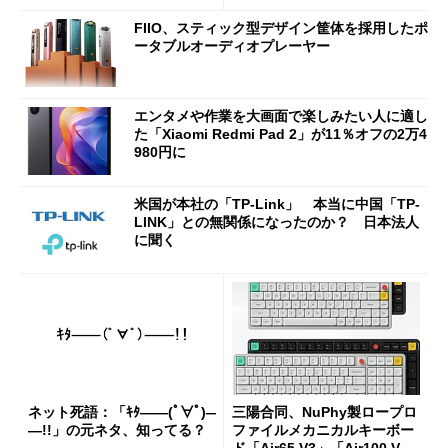
etooth High Data Throughp
FIIO、スティック型デザイン筐体を採用したポ
ut」が明...
ータブルオーディオプレーヤー
エンタメや作業を大画面で楽しみたい人に適し
た「Xiaomi Redmi Pad 2」が11％オフの2万4
980円に
米国が本社の「TP-Link」 本当に中国「TP-
LINK」との無関係になったのか？ 日本法人
に聞く
ネット死語：「ｷﾀ――(ﾟ∀ﾟ)―
三陽合同、NuPhy製ロープロ
―!!」の元ネタ、知ってる？
ファイルメカニカルキーボー