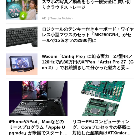
スマホの写真／動画をもう一段安全に 買い切
りクラウドストレージ
AD（ITmedia Mobile）
ロジクールのテンキー付きキーボード・ワイヤ
レス小型マウスのセット「MK250GRd」がセ
ールで15％オフの2980円に
Wacom「Cintiq Pro」に迫る実力 27型4K／
120Hzで約30万円のXPPen「Artist Pro 27（G
en 2）」でお絵描きして分かった魅力と妥協
点
iPhoneやiPad、Macなどの
リコーPFUコンピューティン
リースプログラム「Apple U
グ、Coreプロセッサの搭載に
pgrade」が米国でスタート／
対応した産業向けATX/micro
Bluetooth LEの新規格「Blu
ATXマザーボード