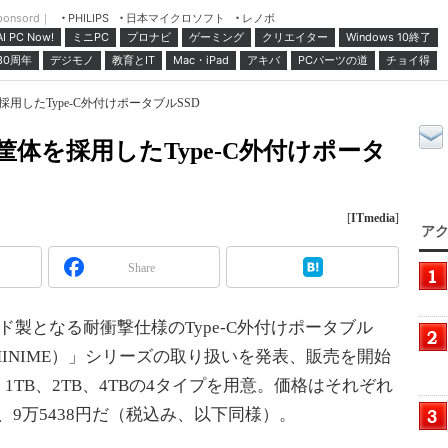
ponsord｜
日本マイクロソフト
レノボ
PHILIPS
ミニPC
プロナビ
ゲーミング
クリエイター
Windows 10終了
AI PC Now!
30周年
デジモノ
教育とIT
Mac・iPad
アキバ
PCパーツの道
チョイ得
採用したType-C外付けポータブルSSD
筐体を採用したType-C外付けポータ
[
ITmedia
]
アク
Share
ンド製となる耐衝撃仕様のType-C外付けポータブル
 SSD（MINIME）」シリーズの取り扱いを発表、販売を開始
1TB、2TB、4TBの4タイプを用意。価格はそれぞれ
18円、9万5438円だ（税込み、以下同様）。