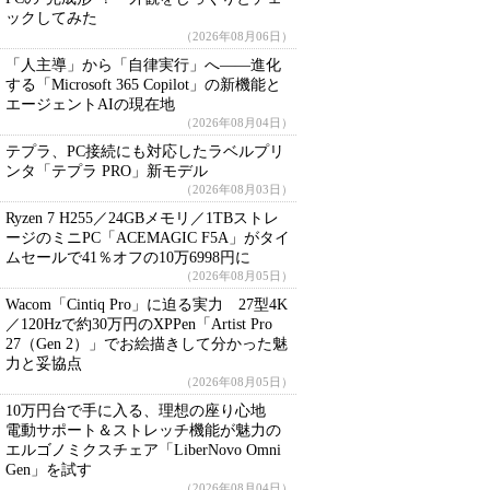
ックしてみた
（2026年08月06日）
「人主導」から「自律実行」へ――進化
する「Microsoft 365 Copilot」の新機能と
エージェントAIの現在地
（2026年08月04日）
テプラ、PC接続にも対応したラベルプリ
ンタ「テプラ PRO」新モデル
（2026年08月03日）
Ryzen 7 H255／24GBメモリ／1TBストレ
ージのミニPC「ACEMAGIC F5A」がタイ
ムセールで41％オフの10万6998円に
（2026年08月05日）
Wacom「Cintiq Pro」に迫る実力 27型4K
／120Hzで約30万円のXPPen「Artist Pro
27（Gen 2）」でお絵描きして分かった魅
力と妥協点
（2026年08月05日）
10万円台で手に入る、理想の座り心地
電動サポート＆ストレッチ機能が魅力の
エルゴノミクスチェア「LiberNovo Omni
Gen」を試す
（2026年08月04日）