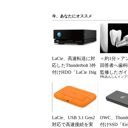
今、あなたにオススメ
LaCie、高速転送に対
＜約1分＞ア
応したThunderbolt 3外
回答者へ歯科
付けHDD「LaCie 1big
監修したガイ
PR(あんしんインプ
dock...
クをプレゼン
歳以上の方は
てみて
LaCie、USB 3.1 Gen2
OWC、Thunde
対応で高速接続を実
付けSSD「Envo