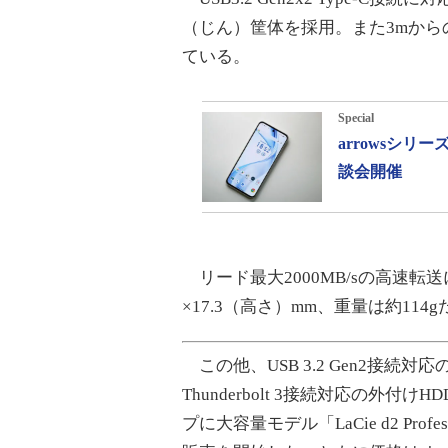
（じん）筐体を採用。また3mか
ている。
Special
arrowsシ
談会開催
リード最大2000MB/sの高速転送
×17.3（高さ）mm、重量は約114g
この他、USB 3.2 Gen2接続対応の外付
Thunderbolt 3接続対応の外付けH
プに大容量モデル「LaCie d2 Professi