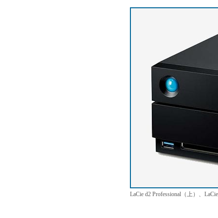
LaCie d2 Professional（上）、LaCi