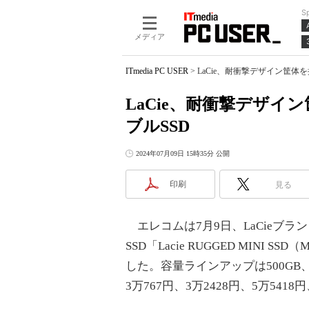
S
メディア
ITmedia PC USER
>
LaCie、耐衝撃デザイン筐体を
LaCie、耐衝撃デザイン
ブルSSD
2024年07月09日 15時35分 公開
印刷
見る
エレコムは7月9日、LaCieブラ
SSD「Lacie RUGGED MINI
した。容量ラインアップは500GB、
3万767円、3万2428円、5万54