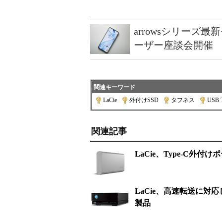
arrowsシリーズ
ーザー座談会開催
関連キーワード
LaCie
|
外付けSSD
|
タフネス
|
USB 
関連記事
LaCie、Type-C外付けポ
LaCie、高速転送に対応したT
製品