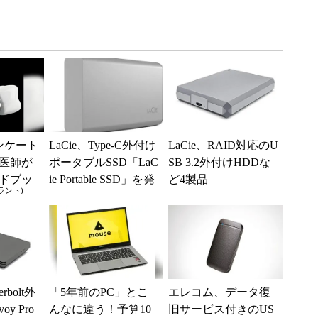
ンケート
LaCie、Type-C外付け
LaCie、RAID対応のU
医師が
ポータブルSSD「LaC
SB 3.2外付けHDDな
ドブッ
ie Portable SSD」を発
ど4製品
ラント)
ト。65
売
確認し
rbolt外
「5年前のPC」とこ
エレコム、データ復
y Pro
んなに違う！予算10
旧サービス付きのUS