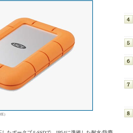
IME）
続に対応したポータブルSSDで、IP54に準拠した耐水/防塵