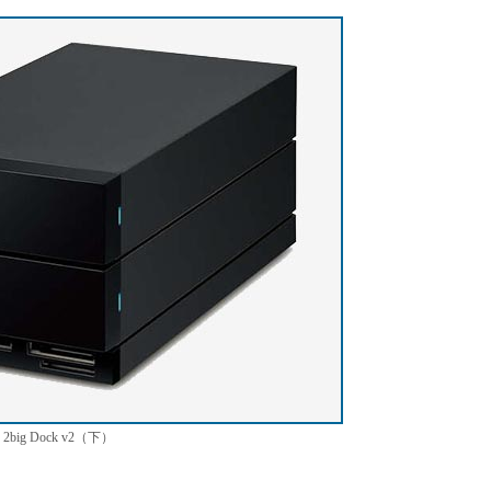
e 2big Dock v2（下）