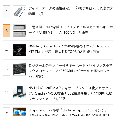
アイオーデータの価格改定、一部モデルは25万円超の大
幅値上げに
三陽合同、NuPhy製ロープロファイルメカニカルキーボ
ード「Air65 V3」「Air100 V3」を発売
GMKtec、Core Ultra 7 258V搭載のミニPC「NucBox
K17 Plus」発表 最大115 TOPSのAI性能を実現
ロジクールのテンキー付きキーボード・ワイヤレス小型
マウスのセット「MK250GRd」がセールで15％オフの
2980円に
NVIDIAが「cuFile API」をオープンソース化／キオクシ
アとSandiskがQLC技術と332積層を用いた第10世代3D
フラッシュメモリを開発
Snapdragon X2搭載「Surface Laptop 13.8インチ」
「Surface Pro 13インチ」はCopilot+ PCの“完成形”？