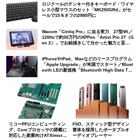
ロジクールのテンキー付きキーボード・ワイヤ
レス小型マウスのセット「MK250GRd」がセ
ールで15％オフの2980円に
Wacom「Cintiq Pro」に迫る実力 27型4K／
120Hzで約30万円のXPPen「Artist Pro 27（G
en 2）」でお絵描きして分かった魅力と妥協
点
iPhoneやiPad、Macなどのリースプログラム
「Apple Upgrade」が米国でスタート／Bluet
ooth LEの新規格「Bluetooth High Data Thr
oughput」が明...
リコーPFUコンピューティン
FIIO、スティック型デザイン
グ、Coreプロセッサの搭載に
筐体を採用したポータブルオ
対応した産業向けATX/micro
ーディオプレーヤー