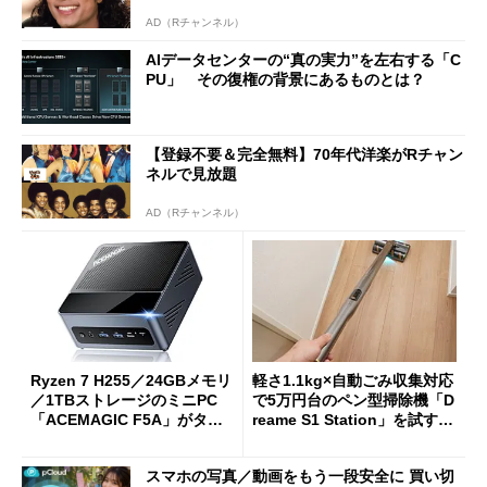
AD（Rチャンネル）
AIデータセンターの“真の実力”を左右する「C
PU」 その復権の背景にあるものとは？
【登録不要＆完全無料】70年代洋楽がRチャン
ネルで見放題
AD（Rチャンネル）
Ryzen 7 H255／24GBメモリ
軽さ1.1kg×自動ごみ収集対応
／1TBストレージのミニPC
で5万円台のペン型掃除機「D
「ACEMAGIC F5A」がタイ
reame S1 Station」を試す
ムセールで41％オフの10万69
見えた長所と短所
98円に
スマホの写真／動画をもう一段安全に 買い切