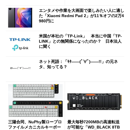
ATXマザーボード
エンタメや作業を大画面で楽しみたい人に適し
た「Xiaomi Redmi Pad 2」が11％オフの2万4
980円に
米国が本社の「TP-Link」 本当に中国「TP-
LINK」との無関係になったのか？ 日本法人
に聞く
ネット死語：「ｷﾀ――(ﾟ∀ﾟ)――!!」の元ネ
タ、知ってる？
三陽合同、NuPhy製ロープロ
最大毎秒7200MBの高速転送
ファイルメカニカルキーボー
が可能な「WD_BLACK 8TB