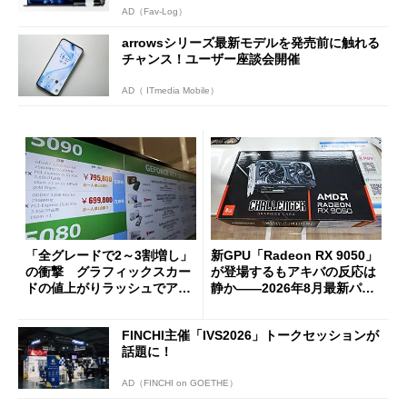
AD（Fav-Log）
arrowsシリーズ最新モデルを発売前に触れる
チャンス！ユーザー座談会開催
AD（ ITmedia Mobile）
「全グレードで2～3割増し」
新GPU「Radeon RX 9050」
の衝撃 グラフィックスカー
が登場するもアキバの反応は
ドの値上がりラッシュでアキ
静か――2026年8月最新パー
バの購入制限が深刻化
ツ事情
FINCHI主催「IVS2026」トークセッションが
話題に！
AD（FINCHI on GOETHE）