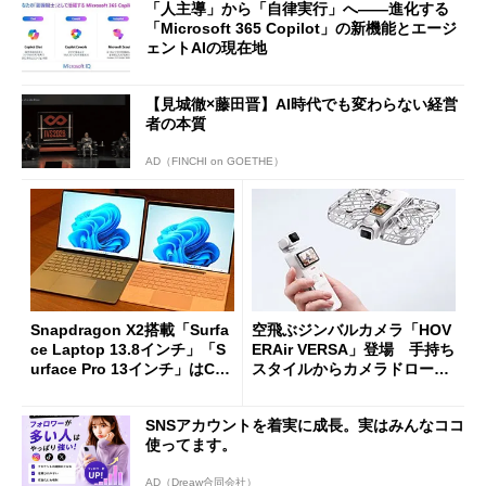
「人主導」から「自律実行」へ――進化する
「Microsoft 365 Copilot」の新機能とエージ
ェントAIの現在地
【見城徹×藤田晋】AI時代でも変わらない経営
者の本質
AD（FINCHI on GOETHE）
Snapdragon X2搭載「Surfa
空飛ぶジンバルカメラ「HOV
ce Laptop 13.8インチ」「S
ERAir VERSA」登場 手持ち
urface Pro 13インチ」はCop
スタイルからカメラドローン
ilot+ PCの“完成形”？ 外観
に合体変形
をじっくりとチェックしてみ
SNSアカウントを着実に成長。実はみんなココ
た
使ってます。
AD（Dreaw合同会社）