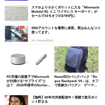
スマホより小さくポケットに入る「Winmaxle
Mobdel B1 ミニ ワイヤレス キーボード」が
セールで10％オフの3794円に
SNSアカウントを着実に成長。実はみんなココ
使ってます。
AD（Dreaw合同会社）
PC市場の逆風下でMicrosoft
Razer印のバックパック「Ro
が仕掛ける“サプライズ”と
gue Backpack V4」は、タフ
は？ 2026年後半のSurface
で収納力バツグン ゲーマー
新製品を予想する
じゃなくても欲しくなる
【無料】80年代洋楽配信中！視聴で楽天ポイ
ント貯まる