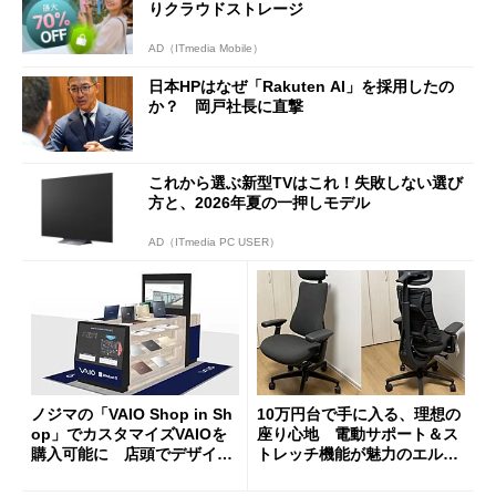
りクラウドストレージ
AD（ITmedia Mobile）
日本HPはなぜ「Rakuten AI」を採用したの
か？ 岡戸社長に直撃
これから選ぶ新型TVはこれ！失敗しない選び
方と、2026年夏の一押しモデル
AD（ITmedia PC USER）
ノジマの「VAIO Shop in Sh
10万円台で手に入る、理想の
op」でカスタマイズVAIOを
座り心地 電動サポート＆ス
購入可能に 店頭でデザイン
トレッチ機能が魅力のエルゴ
や質感を確認しながら購入可
ノミクスチェア「LiberNovo
能
Omni Gen」を試す