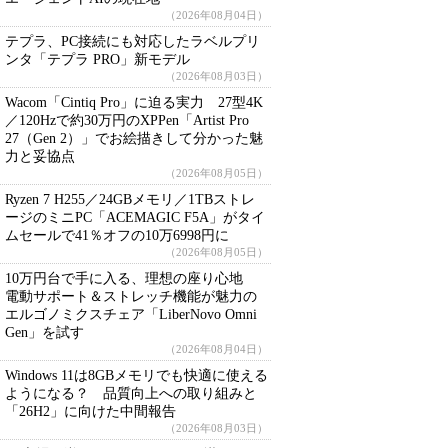
（2026年08月04日）
テプラ、PC接続にも対応したラベルプリ
ンタ「テプラ PRO」新モデル
（2026年08月03日）
Wacom「Cintiq Pro」に迫る実力 27型4K
／120Hzで約30万円のXPPen「Artist Pro
27（Gen 2）」でお絵描きして分かった魅
力と妥協点
（2026年08月05日）
Ryzen 7 H255／24GBメモリ／1TBストレ
ージのミニPC「ACEMAGIC F5A」がタイ
ムセールで41％オフの10万6998円に
（2026年08月05日）
10万円台で手に入る、理想の座り心地
電動サポート＆ストレッチ機能が魅力の
エルゴノミクスチェア「LiberNovo Omni
Gen」を試す
（2026年08月04日）
Windows 11は8GBメモリでも快適に使える
ようになる？ 品質向上への取り組みと
「26H2」に向けた中間報告
（2026年08月03日）