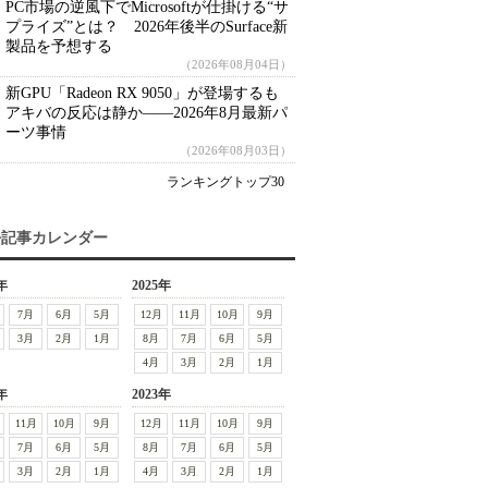
PC市場の逆風下でMicrosoftが仕掛ける“サ
プライズ”とは？ 2026年後半のSurface新
製品を予想する
（2026年08月04日）
新GPU「Radeon RX 9050」が登場するも
アキバの反応は静か――2026年8月最新パ
ーツ事情
（2026年08月03日）
ランキングトップ30
去記事カレンダー
年
2025年
7月
6月
5月
12月
11月
10月
9月
3月
2月
1月
8月
7月
6月
5月
4月
3月
2月
1月
年
2023年
11月
10月
9月
12月
11月
10月
9月
7月
6月
5月
8月
7月
6月
5月
3月
2月
1月
4月
3月
2月
1月