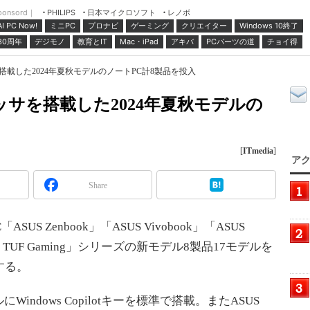
ponsord｜
日本マイクロソフト
レノボ
PHILIPS
ミニPC
プロナビ
ゲーミング
クリエイター
Windows 10終了
AI PC Now!
30周年
デジモノ
教育とIT
Mac・iPad
アキバ
PCパーツの道
チョイ得
ッサを搭載した2024年夏秋モデルのノートPC計8製品を投入
ロセッサを搭載した2024年夏秋モデルの
[
ITmedia
]
アク
Share
US Zenbook」「ASUS Vivobook」「ASUS
「ASUS TUF Gaming」シリーズの新モデル8製品17モデルを
する。
dows Copilotキーを標準で搭載。またASUS