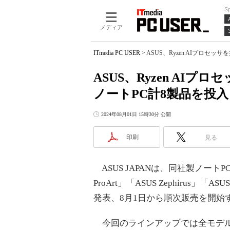
S
メディア
ITmedia PC USER
>
ASUS、Ryzen AIプロセ
ASUS、Ryzen AIプ
ノートPC計8製品を投入
2024年08月01日 15時30分 公開
印刷
見る
ASUS JAPANは、同社製ノートPC「AS
ProArt」「ASUS Zephirus」
発表、8月1日から順次販売を開始
今回のラインアップでは全モデルにWin