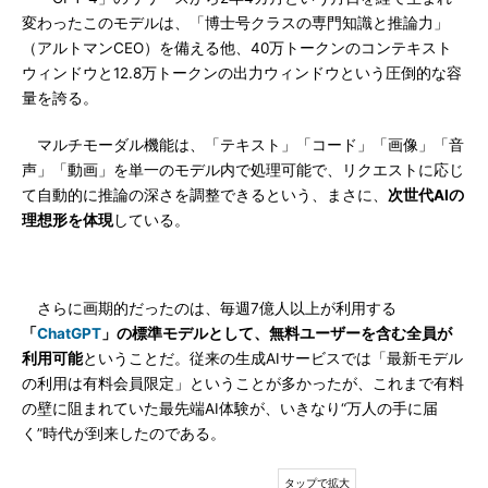
変わったこのモデルは、「博士号クラスの専門知識と推論力」
（アルトマンCEO）を備える他、40万トークンのコンテキスト
ウィンドウと12.8万トークンの出力ウィンドウという圧倒的な容
量を誇る。
マルチモーダル機能は、「テキスト」「コード」「画像」「音
声」「動画」を単一のモデル内で処理可能で、リクエストに応じ
て自動的に推論の深さを調整できるという、まさに、
次世代AIの
理想形を体現
している。
さらに画期的だったのは、毎週7億人以上が利用する
「
ChatGPT
」の標準モデルとして、無料ユーザーを含む全員が
利用可能
ということだ。従来の生成AIサービスでは「最新モデル
の利用は有料会員限定」ということが多かったが、これまで有料
の壁に阻まれていた最先端AI体験が、いきなり“万人の手に届
く”時代が到来したのである。