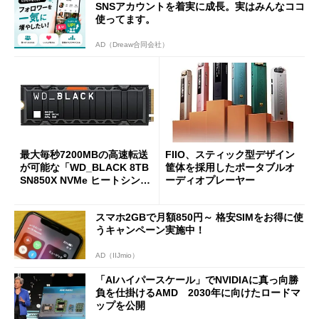
SNSアカウントを着実に成長。実はみんなココ
使ってます。
AD（Dreaw合同会社）
最大毎秒7200MBの高速転送
FIIO、スティック型デザイン
が可能な「WD_BLACK 8TB
筐体を採用したポータブルオ
SN850X NVMe ヒートシンク
ーディオプレーヤー
付き」が18％オフの17万508
7円に
スマホ2GBで月額850円～ 格安SIMをお得に使
うキャンペーン実施中！
AD（IIJmio）
「AIハイパースケール」でNVIDIAに真っ向勝
負を仕掛けるAMD 2030年に向けたロードマ
ップを公開