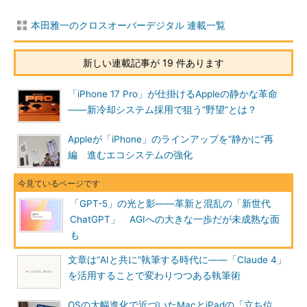
本田雅一のクロスオーバーデジタル 連載一覧
新しい連載記事が 19 件あります
「iPhone 17 Pro」が仕掛けるAppleの静かな革命
――新冷却システム採用で狙う“野望”とは？
Appleが「iPhone」のラインアップを”静かに”再
編 進むエコシステムの強化
「GPT-5」の光と影――革新と混乱の「新世代
ChatGPT」 AGIへの大きな一歩だが未成熟な面
も
文章は“AIと共に”執筆する時代に――「Claude 4」
を活用することで変わりつつある執筆術
OSの大幅進化で近づいたMacとiPadの「立ち位