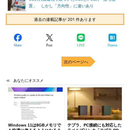
置」 しかし「方向性」に違いあり
過去の連載記事が 201 件あります
Share
Post
LINE
Hatena
次のページへ
あなたにオススメ
Windows 11は8GBメモリで
テプラ、PC接続にも対応した