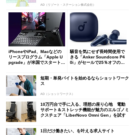
AD（リゾート・ステーション株式会社）
iPhoneやiPad、Macなどの
騒音を気にせず長時間使用で
リースプログラム「Apple U
きる「Anker Soundcore P4
pgrade」が米国でスタート／
0i」がセールで25％オフの59
Bluetooth LEの新規格「Blu
90円に
etooth High Data Throughp
短期・単発バイトを始めるならショットワーク
ut」が明...
ス
AD（ショットワークス）
10万円台で手に入る、理想の座り心地 電動
サポート＆ストレッチ機能が魅力のエルゴノミ
クスチェア「LiberNovo Omni Gen」を試す
1日だけ働きたい、を叶える求人サイト