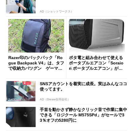
AD（ショットワークス）
Razer印のバックパック「Ro
ポタ電と組み合わせて使える
gue Backpack V4」は、タフ
ポータブルエアコン「Soraio
で収納力バツグン ゲーマー
ri ポータブルエアコン」がセ
じゃなくても欲しくなる
ールで16％オフの2万9980円
に
SNSアカウントを着実に成長。実はみんなココ
使ってます。
AD（Dreaw合同会社）
手首を動かさず静かなクリック音で作業に集中
できる「ロジクール M575SPd」がセールで3
3％オフの5280円に