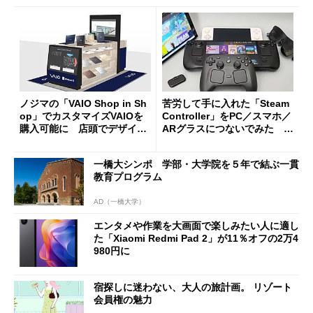
ノジマの「VAIO Shop in Sh
苦労して手に入れた「Steam
op」でカスタマイズVAIOを
Controller」をPC／スマホ／
購入可能に 店頭でデザイン
ARグラスにつないでみた ゲ
や質感を確認しながら購入可
ーム体験や実用性は？
能
一橋大シンポ 学部・大学院を５年で結ぶ一貫
教育プログラム
AD（一橋大学）
エンタメや作業を大画面で楽しみたい人に適し
た「Xiaomi Redmi Pad 2」が11％オフの2万4
980円に
宿探しに迷わない、大人の旅計画。 リゾート
会員権の魅力