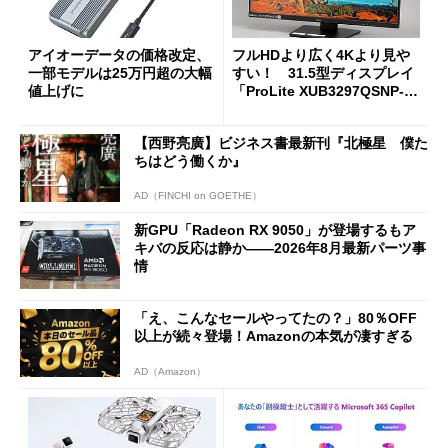
アイオーデータの価格改定、
フルHDより広く4Kより見や
一部モデルは25万円超の大幅
すい！ 31.5型ディスプレイ
値上げに
「ProLite XUB3297QSNP-B
1J」がテレワークにピッタリ
な理由
【西野亮廣】ビジネス書最新刊『北極星 僕た
ちはどう働くか』
AD（FINCHI on GOETHE）
新GPU「Radeon RX 9050」が登場するもア
キバの反応は静か――2026年8月最新パーツ事
情
「え、こんなセールやってたの？」80％OFF
以上が続々登場！Amazonの本気が凄すぎる
AD（Amazon）