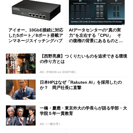
アイオー、10GbE接続に対応
AIデータセンターの“真の実
した5ポート／8ポート搭載ア
力”を左右する「CPU」 そ
ンマネージスイッチングハブ
の復権の背景にあるものと
は？
【西野亮廣】つくりたいものを追求できる環境
の作り方とは
AD（FINCHI on GOETHE）
日本HPはなぜ「Rakuten AI」を採用したの
か？ 岡戸社長に直撃
一橋・慶應・東京外大の学長らが語る学部・大
学院５年一貫教育
AD（一橋大学）