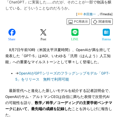
「ChatGPT」に実装した……のだが、そのことが一部で物議を醸
している。どういうことなのだろうか。
[
本田雅一
，ITmedia]
PC用表示
関連情報
Share
Post
LINE
Hatena
8月7日午前10時（米国太平洋夏時間）、OpenAIが満を持して
発表した「GPT-5」はAGI、いわゆる「汎用（はんよう）人工知
能」への重要なマイルストーンとして華々しく登場した。
→
OpenAIがGPTシリーズのフラッグシップモデル「GPT-
5」をリリース 無料で利用可能
最新世代へと進化した新しいモデルを紹介する記者説明会で、
OpenAIのサム・アルトマンCEOは自信に満ちた表情で次世代AI
の可能性を語り、
数学／科学／コーディングの主要学術ベンチマ
ークにおいて、最先端の成績を記録した
ことを誇らしげに報告し
た。