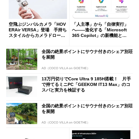
空飛ぶジンバルカメラ「HOV
「人主導」から「自律実行」
ERAir VERSA」登場 手持ち
へ――進化する「Microsoft
スタイルからカメラドローン
365 Copilot」の新機能とエ
に合体変形
ージェントAIの現在地
全国の絶景ポイントにサウナ付きのシェア別荘
を展開
AD（COCO VILLA on GOETHE）
13万円切りでCore Ultra 9 185H搭載！ 片手
で持てるミニPC「GEEKOM IT13 Max」のコ
スパと実力を検証する
全国の絶景ポイントにサウナ付きのシェア別荘
を展開
AD（COCO VILLA on GOETHE）