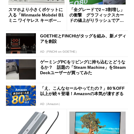
スマホより小さくポケットに
「全グレードで2～3割増し」
入る「Winmaxle Mobdel B1
の衝撃 グラフィックスカー
ミニ ワイヤレス キーボー
ドの値上がりラッシュでアキ
ド」がセールで10％オフの37
バの購入制限が深刻化
94円に
GOETHEとFINCHIがタッグを組み、新メディ
アを創設
AD（FINCHI on GOETHE）
ゲーミングPCをリビングに持ち込むとどうな
るか？ 話題の「Steam Machine」をSteam
Deckユーザーが買ってみた
「え、こんなセールやってたの？」80％OFF
以上が続々登場！Amazonの本気が凄すぎる
AD（Amazon）