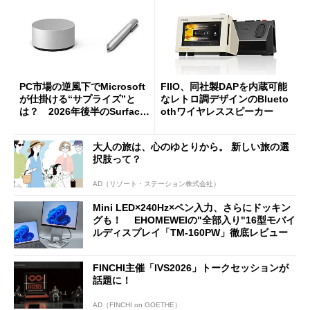
PC市場の逆風下でMicrosoft
FIIO、同社製DAPを内蔵可能
が仕掛ける“サプライズ”と
なレトロ調デザインのBlueto
は？ 2026年後半のSurface
othワイヤレススピーカー
新製品を予想する
大人の旅は、心のゆとりから。 新しい旅の選
択肢って？
AD（リゾート・ステーション株式会社）
Mini LED×240Hz×ペン入力、さらにドッキン
グも！ EHOMEWEIの"全部入り"16型モバイ
ルディスプレイ「TM-160PW」徹底レビュー
FINCHI主催「IVS2026」トークセッションが
話題に！
AD（FINCHI on GOETHE）