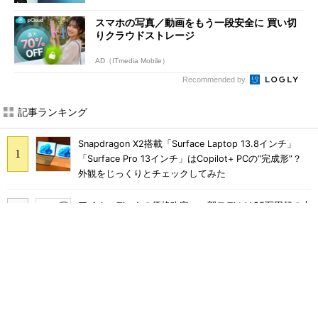
スマホの写真／動画をもう一段安全に 買い切
りクラウドストレージ
AD（ITmedia Mobile）
Recommended by
記事ランキング
Snapdragon X2搭載「Surface Laptop 13.8インチ」
「Surface Pro 13インチ」はCopilot+ PCの“完成形”？
外観をじっくりとチェックしてみた
アイオーデータの価格改定、一部モデルは25万円超の大
幅値上げに
軽さ1.1kg×自動ごみ収集対応で5万円台のペン型掃除機
「Dreame S1 Station」を試す 見えた長所と短所
Razer印のバックパック「Rogue Backpack V4」は、タ