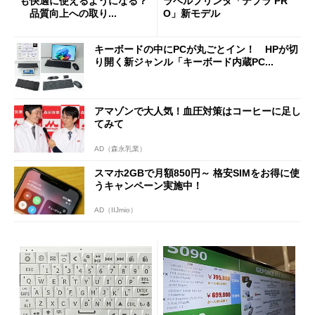
も快適に使えるようになる？
ラベルプリンタ「テプラ PR
品質向上への取り...
O」新モデル
キーボードの中にPCが丸ごとイン！ HPが切
り開く新ジャンル「キーボード内蔵PC...
アマゾンで大人気！血圧対策はコーヒーに足し
てみて
AD（森永乳業）
スマホ2GBで月額850円～ 格安SIMをお得に使
うキャンペーン実施中！
AD（IIJmio）