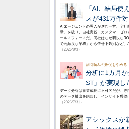
「AI、結局
スが431万件
AIエージェントの導入が進む一方、全社
壁」を破り、自社実践（カスタマーゼロ）
ールスフォースだ。同社はなぜ明快なRO
で高頻度な業務」から任せる鉄則など、A
（2026/8/3）
割引頼みの販促をやめる
分析に1カ月か
ST」が実現し
データ分析は事業成長に不可欠だが、専門
のデータ抽出を脱却し、インサイト獲得
（2026/7/31）
アシックスが