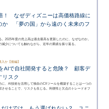
5倍！ なぜディズニーは高価格路線に
のか 「夢の国」から遠のく未来のフ
。2025年度の売上高は過去最高を更新したのに、なぜなのか。
の減少についても触れながら、近年の業績を振り返る。
購入か【後編】
をAIで自社開発すると危険？ 顧客デ
すリスク
に、AI技術を活用して独自のCXツールを構築することは一つの
学習させることで、リスクも生じる。利便性と欠点のトレードオフ
」だけでは、もう選ばれない？ ユニ