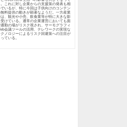
る。これに対し企業からの支援策の発表も相
いでいるが、特に今回は子供向けのコンテン
の無料提供の動きが顕著なようだ。一方産業
では、観光や小売、飲食業等が特に大きな影
を受けている。通常の企業運営においても面
や通勤の場がリスク視され、サーモグラフィ
Web会議ツールの活用、テレワークの実現な
テクノロジーによるリスク回避策への注目が
まっている。