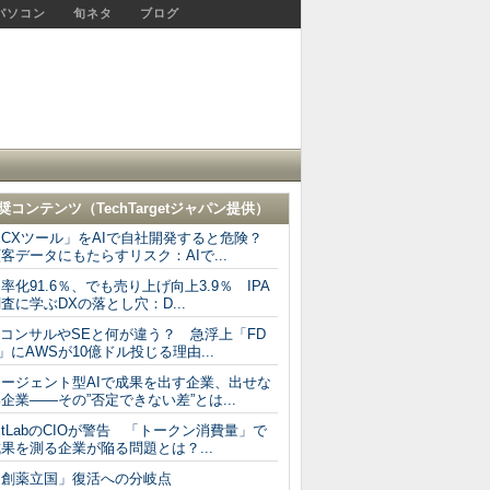
パソコン
旬ネタ
ブログ
奨コンテンツ（
TechTargetジャパン
提供）
「CXツール」をAIで自社開発すると危険？
客データにもたらすリスク：AIで...
率化91.6％、でも売り上げ向上3.9％ IPA
査に学ぶDXの落とし穴：D...
TコンサルやSEと何が違う？ 急浮上「FD
」にAWSが10億ドル投じる理由...
エージェント型AIで成果を出す企業、出せな
企業――その”否定できない差”とは...
itLabのCIOが警告 「トークン消費量」で
果を測る企業が陥る問題とは？...
「創薬立国」復活への分岐点