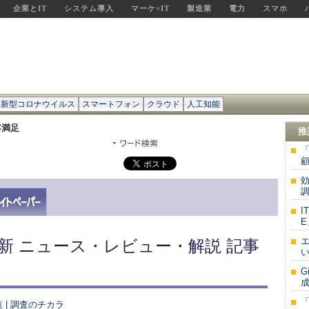
企業とIT
システム導入
マーケ×IT
製造業
電力
スマホ
新型コロナウイルス
スマートフォン
クラウド
人工知能
客満足
推
顧
効
調
I
E
新 ニュース・レビュー・解説 記事
い
G
成
| 調査のチカラ