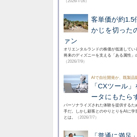
（2026/7/16）
客単価が約1.
かじを切った
ァン
オリエンタルランドの株価が低迷している
将来のディズニーを支える「ある属性」
（2026/7/9）
AIで自社開発か、既製品
「CXツール」
ータにもたら
パーソナライズされた体験を提供するため
手だ。しかし顧客とのやりとりをAIに
とは。
（2026/7/7）
「普通に満足