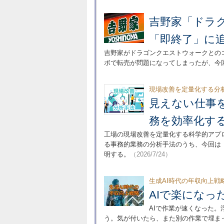
吉野家「ドラ
「即終了」に
吉野家がドラゴンクエストウォークとの
ボで転売が問題になってしまったが、今
現場改善を定量化する分析
見えない仕事
務を効率化す
工場の現場改善を定量化する科学的アプ
る事務的業務の分析手法のうち、今回は
明する。
（2026/7/24）
生成AI時代の年収向上戦
AIで楽にな
AIで作業が速くなった
う。気が付いたら、また別の作業で埋ま