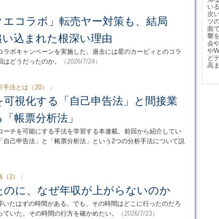
い
次
クエコラボ」転売ヤー対策も、結局
ツ
面
追い込まれた根深い理由
響
会
や
コラボキャンペーンを実施した。過去には星のカービィとのコラ
ど
回はどうだったのか。
（2026/7/24）
高
手法とは（20）：
を可視化する「自己申告法」と間接業
る「帳票分析法」
ローチを可能にする手法を学習する本連載。前回から紹介してい
「自己申告法」と「帳票分析法」という2つの分析手法について説
略（2）：
ったのに、なぜ年収が上がらないのか
。浮いたはずの時間がある。でも、その時間はどこに行ったのだろ
っていた。その時間の行方を確かめたい。
（2026/7/23）