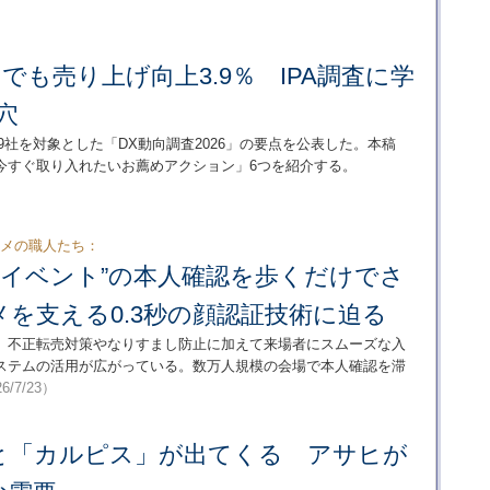
、でも売り上げ向上3.9％ IPA調査に学
穴
99社を対象とした「DX動向調査2026」の要点を公表した。本稿
今すぐ取り入れたいお薦めアクション」6つを紹介する。
タメの職人たち：
級イベント”の本人確認を歩くだけでさ
を支える0.3秒の顔認証技術に迫る
、不正転売対策やなりすまし防止に加えて来場者にスムーズな入
ステムの活用が広がっている。数万人規模の会場で本人確認を滞
6/7/23）
と「カルピス」が出てくる アサヒが