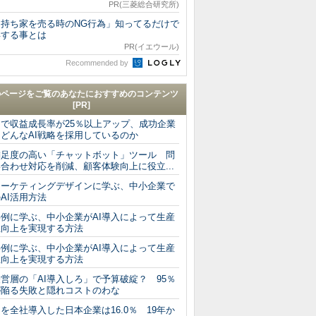
PR(三菱総合研究所)
「持ち家を売る時のNG行為」知ってるだけで
得する事とは
PR(イエウール)
Recommended by
のページをご覧のあなたにおすすめのコンテンツ
[PR]
Iで収益成長率が25％以上アップ、成功企業
はどんなAI戦略を採用しているのか
満足度の高い「チャットボット」ツール 問
合わせ対応を削減、顧客体験向上に役立...
マーケティングデザインに学ぶ、中小企業で
AI活用方法
事例に学ぶ、中小企業がAI導入によって生産
性向上を実現する方法
事例に学ぶ、中小企業がAI導入によって生産
性向上を実現する方法
営層の「AI導入しろ」で予算破綻？ 95％
が陥る失敗と隠れコストのわな
Iを全社導入した日本企業は16.0％ 19年か