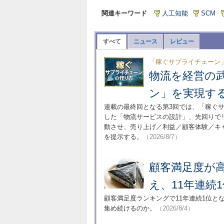
関連キーワード
人工知能
SCM
すべて
ニュース
レビュー
「稼ぐサプライチェーン
物流を経営の
ン」を実現す
連載の最終回となる第3回では、「稼ぐ
した「物流サービスの設計」、先回りでリ
動させ、売り上げ／利益／顧客体験／キ
を提示する。
（2026/8/7）
顧客満足度が
え、11年連続
顧客満足度ランキングで11年連続1位と
集め続けるのか。
（2026/8/4）