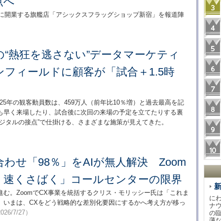
点へ
日に開業する旗艦店「アシックスフラッグショップ新宿」を報道陣
“熱狂を逃さない”データマーケティ
フィールドに顧客が「試合＋1.5時
025年の観客動員数は、459万人（前年比10％増）と過去最高を記
も早く来場したり、試合後に次回の来場の予定を立てたりする裏
ジタルの接点”で仕掛ける、さまざまな施策が見えてきた。
わせ「98％」をAIが無人解決 Zoom
・速くさばく」コールセンターの限界
進む。ZoomでCX事業を統括するクリス・モリッシー氏は「これま
に
。いまは、CXをどう戦略的な差別化要因にするかへ考え方が移っ
ナ
026/7/27）
の
薄