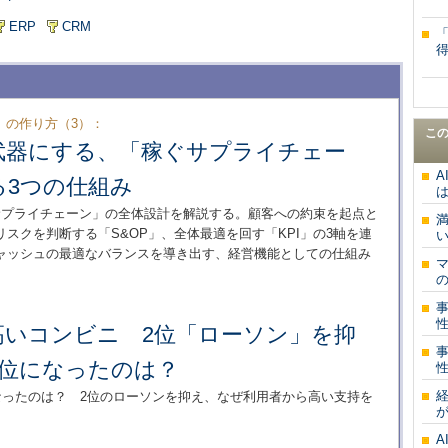
ERP
CRM
」の作り方（3）：
こ
武器にする、「稼ぐサプライチェー
A
る3つの仕組み
サプライチェーン」の全体設計を解説する。顧客への約束を起点と
スクを判断する「S&OP」、全体最適を回す「KPI」の3軸を連
い
ャッシュの最適なバランスを導き出す、経営機能としての仕組み
の
高いコンビニ 2位「ローソン」を抑
1位になったのは？
経
なったのは？ 2位のローソンを抑え、なぜ利用者から高い支持を
A