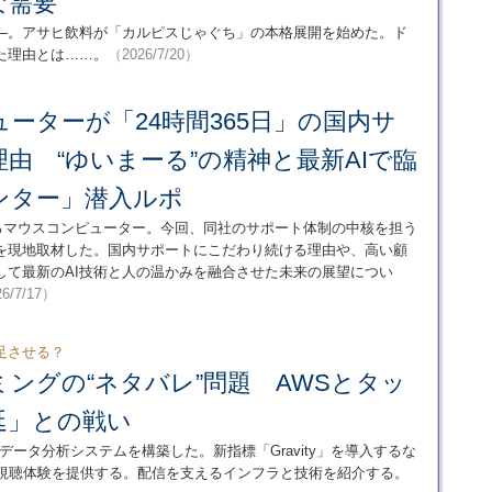
な需要
―。アサヒ飲料が「カルピスじゃぐち」の本格展開を始めた。ド
た理由とは……。
（2026/7/20）
ーターが「24時間365日」の国内サ
由 “ゆいまーる”の精神と最新AIで臨
ンター」潜入ルポ
げるマウスコンピューター。今回、同社のサポート体制の中核を担う
を現地取材した。国内サポートにこだわり続ける理由や、高い顧
して最新のAI技術と人の温かみを融合させた未来の展望につい
6/7/17）
足させる？
ミングの“ネタバレ”問題 AWSとタッ
延」との戦い
たデータ分析システムを構築した。新指標「Gravity」を導入するな
た視聴体験を提供する。配信を支えるインフラと技術を紹介する。