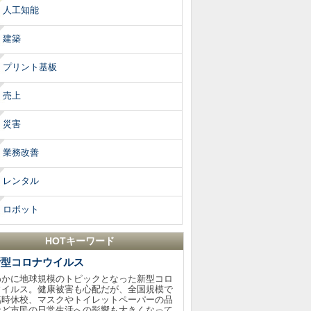
人工知能
建築
プリント基板
売上
災害
業務改善
レンタル
ロボット
HOTキーワード
新型コロナウイルス
わかに地球規模のトピックとなった新型コロ
ウイルス。健康被害も心配だが、全国規模で
臨時休校、マスクやトイレットペーパーの品
など市民の日常生活への影響も大きくなって