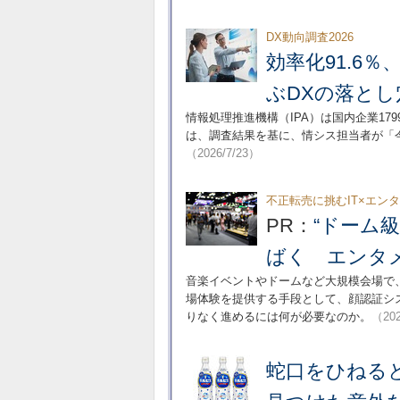
DX動向調査2026
効率化91.6％
ぶDXの落とし
情報処理推進機構（IPA）は国内企業17
は、調査結果を基に、情シス担当者が「
（2026/7/23）
不正転売に挑むIT×エン
PR：
“ドーム
ばく エンタメ
音楽イベントやドームなど大規模会場で
場体験を提供する手段として、顔認証シ
りなく進めるには何が必要なのか。
（202
蛇口をひねる