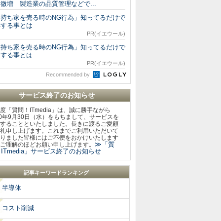
微増 製造業の品質管理などで...
「持ち家を売る時のNG行為」知ってるだけで
得する事とは
PR(イエウール)
「持ち家を売る時のNG行為」知ってるだけで
得する事とは
PR(イエウール)
Recommended by
サービス終了のお知らせ
度「質問！ITmedia」は、誠に勝手ながら
20年9月30日（水）をもちまして、サービスを
することといたしました。長きに渡るご愛顧
礼申し上げます。これまでご利用いただいて
りました皆様にはご不便をおかけいたします
≫「質
ご理解のほどお願い申し上げます。
ITmedia」サービス終了のお知らせ
記事キーワードランキング
半導体
コスト削減