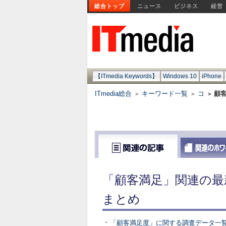
総合トップ
ニュース
ビジネス
経営
【ITmedia Keywords】
Windows 10
iPhone
ITmedia総合
キーワード一覧
コ
顧
>
>
>
「顧客満足」関連の最
まとめ
・
「顧客満足度」に関する調査データ一覧 