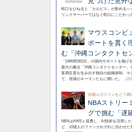
見つけた意外
蛇口をひねると「カルピス」が飲める―
リンクサーバーではなく蛇口にこだわっ
マウスコンピュ
ポートを貫く理
む「沖縄コンタクトセ
「24時間365日」の国内サポートを掲
最大の拠点「沖縄コンタクトセンター」
客満足度を生み出す独自の組織体制、そ
て、現場のキーマンたちに聞いた。
（202
10億人のファンをどう満
NBAストリー
グで挑む「遅
NBAはAWSと提携し、AI技術を活用し
ど、10億人のファンそれぞれに合わせ