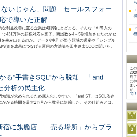
ら
使えないじゃん」問題 セールスフォー
対応で導いた正解
的な利益改善に至る企業は4割弱にとどまる。そんな「AI導入の
で431万件の顧客対応を完了、商談数を4～5割増加させたのがセ
Iを生み出せるのか。データやKPIが整う領域の選定や「シンプル
I投資を成果につなげる運用の方法論を田中遼太COOに聞いた。
この
20
かる“手書きSQL”から脱却 「and
終了
に御
まい
た分析の民主化
が、
問！
知識が求められるため属人化しやすい。「and ST」はSQL依存
にかかる時間を最大1カ月から数分に短縮した。その仕組みとは。
新宿に旗艦店 「売る場所」からブラ