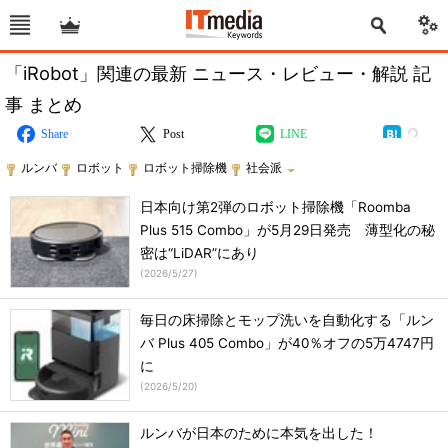
「iRobot」関連の最新 ニュース・レビュー・解説 記
事 まとめ
Share
Post
LINE
ルンバ
ロボット
ロボット掃除機
社会派
日本向け第2弾のロボット掃除機「Roomba
Plus 515 Combo」が5月29日発売 薄型化の秘
密は“LiDAR”にあり
(
2026/5/27
)
毎日の床掃除とモップ洗いを自動化する「ルン
バ Plus 405 Combo」が40％オフの5万4747円
に
(
2026/5/20
)
ルンバが日本のために本気を出した！