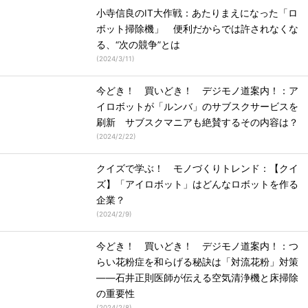
小寺信良のIT大作戦：あたりまえになった「ロ
ボット掃除機」 便利だからでは許されなくな
る、“次の競争”とは
(
2024/3/11
)
今どき！ 買いどき！ デジモノ道案内！：ア
イロボットが「ルンバ」のサブスクサービスを
刷新 サブスクマニアも絶賛するその内容は？
(
2024/2/22
)
クイズで学ぶ！ モノづくりトレンド：【クイ
ズ】「アイロボット」はどんなロボットを作る
企業？
(
2024/2/9
)
今どき！ 買いどき！ デジモノ道案内！：つ
らい花粉症を和らげる秘訣は「対流花粉」対策
――石井正則医師が伝える空気清浄機と床掃除
の重要性
(
2024/2/8
)