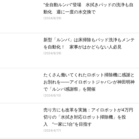
“全自動ルンバ”登場 水拭きパッドの洗浄も自
動化 週に一度の水交換で
(
2024/8/29
)
新型「ルンバ」は床掃除もパッド洗浄もメンテ
を自動化！ 家事がはかどらない人必見
(
2024/8/29
)
たくさん働いてくれたロボット掃除機に感謝と
お別れを――アイロボットジャパンが神田明神
で「ルンバ感謝祭」を開催
(
2024/6/10
)
売り方にも改革を実施：アイロボットが4万円
切りの「水拭き対応ロボット掃除機」を投
入 “一家に1台”を目指す
(
2024/4/17
)