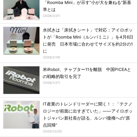
「Roomba Mini」が示す“小が大を兼ねる”新基
準とは
(
2026/2/21
)
水拭きは「床拭きシート」で対応：アイロボッ
トが「Roomba Mini（ルンバミニ）」を4月6日
に発売 日本市場に合わせてサイズを約2分の1
に
(
2026/2/19
)
米iRobot、チャプター11を離脱 中国PICEAと
の戦略的取引を完了
(
2026/1/27
)
IT産業のトレンドリーダーに聞く！：「テクノ
ロジーが前面に出すぎていた」――アイロボッ
トジャパン新社長が語る、ルンバ復権への“原
点回帰”
(
2025/12/25
)