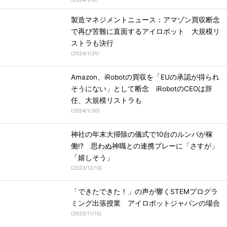
製造マネジメントニュース：アマゾン買収断念
で再び苦難に直面するアイロボット 大規模リ
ストラも決行
(
2024/1/31
)
Amazon、iRobotの買収を「EUの承認が得られ
そうにない」として断念 iRobotのCEOは辞
任、大規模リストラも
(
2024/1/30
)
神社の年末大掃除の儀式で10台のルンバが稼
働!? 思わぬ神職との連携プレーに「さすが」
「嬉しそう」
(
2023/12/13
)
「できたできた！」の声が響くSTEMプログラ
ミング出張授業 アイロボットジャパンの場合
(
2023/11/15
)