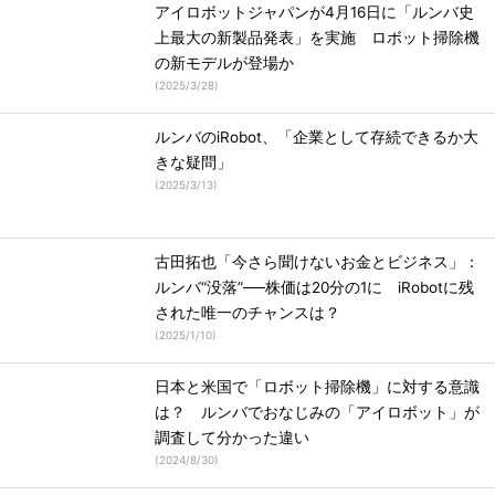
アイロボットジャパンが4月16日に「ルンバ史
上最大の新製品発表」を実施 ロボット掃除機
の新モデルが登場か
(
2025/3/28
)
ルンバのiRobot、「企業として存続できるか大
きな疑問」
(
2025/3/13
)
古田拓也「今さら聞けないお金とビジネス」：
ルンバ“没落”──株価は20分の1に iRobotに残
された唯一のチャンスは？
(
2025/1/10
)
日本と米国で「ロボット掃除機」に対する意識
は？ ルンバでおなじみの「アイロボット」が
調査して分かった違い
(
2024/8/30
)