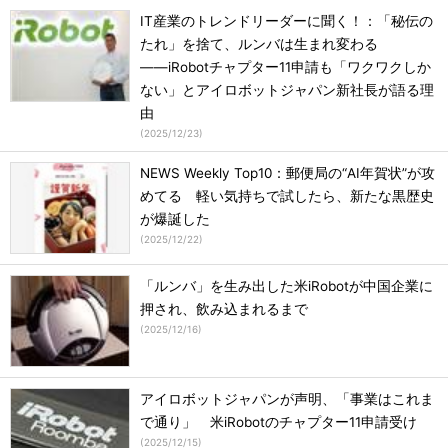
IT産業のトレンドリーダーに聞く！：「秘伝の
たれ」を捨て、ルンバは生まれ変わる
――iRobotチャプター11申請も「ワクワクしか
ない」とアイロボットジャパン新社長が語る理
由
(
2025/12/23
)
NEWS Weekly Top10：郵便局の“AI年賀状”が攻
めてる 軽い気持ちで試したら、新たな黒歴史
が爆誕した
(
2025/12/22
)
「ルンバ」を生み出した米iRobotが中国企業に
押され、飲み込まれるまで
(
2025/12/16
)
アイロボットジャパンが声明、「事業はこれま
で通り」 米iRobotのチャプター11申請受け
(
2025/12/15
)