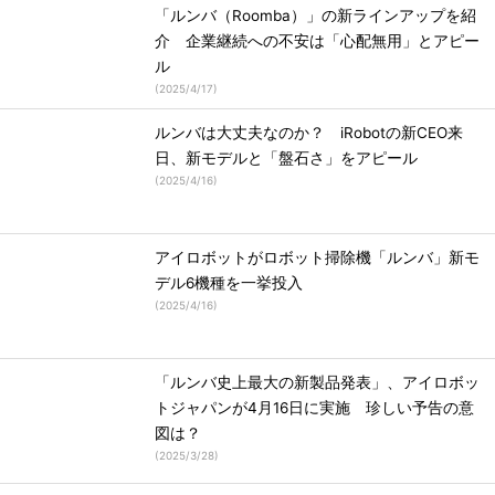
「ルンバ（Roomba）」の新ラインアップを紹
介 企業継続への不安は「心配無用」とアピー
ル
(
2025/4/17
)
ルンバは大丈夫なのか？ iRobotの新CEO来
日、新モデルと「盤石さ」をアピール
(
2025/4/16
)
アイロボットがロボット掃除機「ルンバ」新モ
デル6機種を一挙投入
(
2025/4/16
)
「ルンバ史上最大の新製品発表」、アイロボッ
トジャパンが4月16日に実施 珍しい予告の意
図は？
(
2025/3/28
)