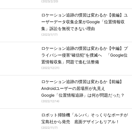
(
2023/2/20
)
ロケーション追跡の慣習は変わるか【後編】ユ
ーザーデータ収集企業がGoogle「位置情報収
集」訴訟を無視できない理由
(
2023/1/17
)
ロケーション追跡の慣習は変わるか【中編】プ
ライバシー侵害“確信犯”を撲滅へ 「Google位
置情報収集」問題で進む法整備
(
2022/12/21
)
ロケーション追跡の慣習は変わるか【前編】
Androidユーザーの居場所が丸見え
Google「位置情報追跡」は何が問題だった？
(
2022/12/14
)
ロボット掃除機「ルンバ」そっくりなポーチが
宝島社から発売 底面デザインもリアル！
(
2022/11/7
)