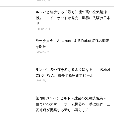
(
2023/9/14
)
ルンバと連携する「最も知能の高い空気清浄
機」、アイロボットが発売 世界に先駆け日本
で
(
2023/9/12
)
欧州委員会、AmazonによるiRobot買収の調査
を開始
(
2023/7/7
)
ルンバ、犬や猫を避けるようになる 「iRobot
OS 6」投入、成長する家電アピール
(
2023/6/1
)
第7回 ジャパンビルド－建築の先端技術展－：
住まいのスマートホーム機器を一手に操作 三
菱地所が提案する新しい暮らし方