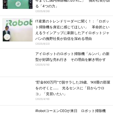
年までに国内掃除機の20％に」 挽野社長が語
る「4つの力」
(
2025/8/26
)
IT産業のトレンドリーダーに聞く！：「ロボッ
ト掃除機を身近に感じてほしい」 革命的とい
えるラインアップに刷新したアイロボットジャ
パンの挽野社長が自信を深める理由
(
2025/8/22
)
アイロボットのロボット掃除機「ルンバ」の新
型が好調な売れ行き その理由を解き明かす
(
2025/5/16
)
“貯金600万円”で脱サラした29歳、1K6畳の部屋
をのぞくと…… 光るセンスに「目からウロ
コ」「見習いたい」
(
2025/4/18
)
iRobotコーエンCEOが来日 ロボット掃除機