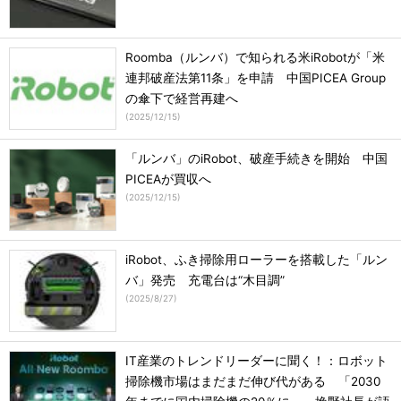
Roomba（ルンバ）で知られる米iRobotが「米
連邦破産法第11条」を申請 中国PICEA Group
の傘下で経営再建へ
(
2025/12/15
)
「ルンバ」のiRobot、破産手続きを開始 中国
PICEAが買収へ
(
2025/12/15
)
iRobot、ふき掃除用ローラーを搭載した「ルン
バ」発売 充電台は“木目調”
(
2025/8/27
)
IT産業のトレンドリーダーに聞く！：ロボット
掃除機市場はまだまだ伸び代がある 「2030