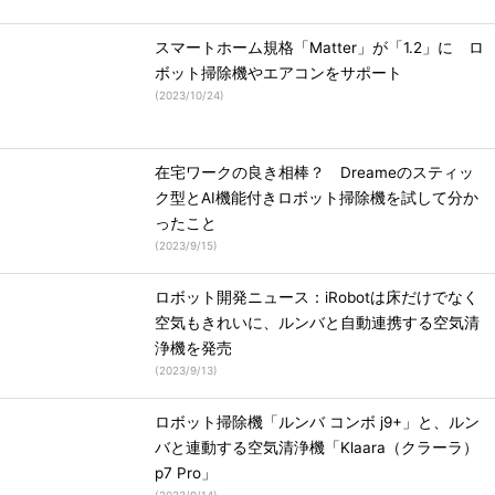
スマートホーム規格「Matter」が「1.2」に ロ
ボット掃除機やエアコンをサポート
(
2023/10/24
)
在宅ワークの良き相棒？ Dreameのスティッ
ク型とAI機能付きロボット掃除機を試して分か
ったこと
(
2023/9/15
)
ロボット開発ニュース：iRobotは床だけでなく
空気もきれいに、ルンバと自動連携する空気清
浄機を発売
(
2023/9/13
)
ロボット掃除機「ルンバ コンボ j9+」と、ルン
バと連動する空気清浄機「Klaara（クラーラ）
p7 Pro」