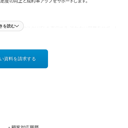
足度の向上と成約率アップをサポートします。
きを読む
を防止。トークスクリプトも表示でき、迷わない営業をサポート
良質なフィードバックが可能に
ションされるため、商談中に構造化された情報が蓄積。上司の
い資料を請求する
ズ可能です。手軽に編集できるので、素早くPDCAを回すことが
に、ヒアリングすべき項目やお客様の反応に合わせた提案内容
顧客対応履歴