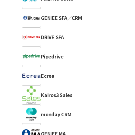
GENIEE SFA／CRM
DRIVE SFA
Pipedrive
Ecrea
Kairos3 Sales
monday CRM
GENIEE MA