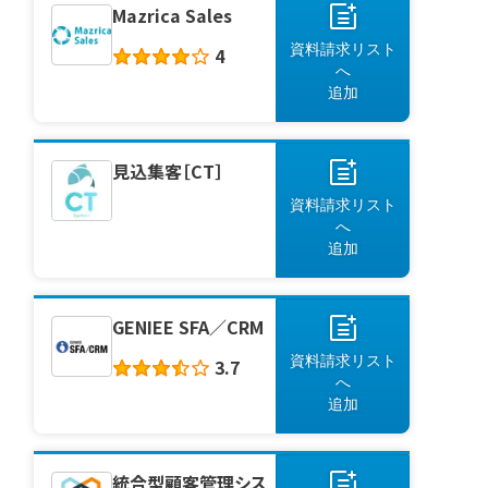
Mazrica Sales
支援システム（SFA/CRM）とは営業
支援システム導入で得られる
資料請求リスト
4
[&hellip;]
へ
追加
見込集客［CT］
資料請求リスト
へ
追加
GENIEE SFA／CRM
資料請求リスト
3.7
へ
追加
統合型顧客管理シス