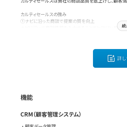
カルティセールスは貴社の商談品質を底上げし、顧客満
カルティセールスの強み
①ナビに沿った商談で提案の質を向上
続
ナビに沿って商談情報を入力することでヒアリング漏れ
します。
②紙を超える簡単入力。商談記録の速度・精度の向上で
入力が簡単かつヒアリングすべき情報が明確にナビゲー
詳し
適切なフィードバックを可能にします。
③直感的なノーコード構築
ヒアリング項目・商談記録項目はノーコードでカスタマイ
できます。
機能
④ハイパフォーマーの商談フロー整理をサポート
弊社専任コンサルタントが、貴社商談の過去データを元
CRM（顧客管理システム）
の整理をサポートします。
顧客データ管理