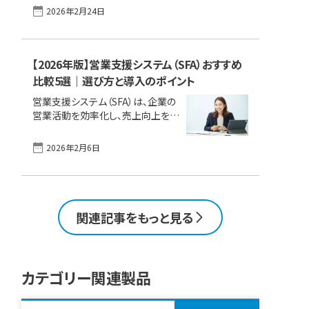
合的な不動産・建設サービス事業を
課題を解決し、効率的な営業活動を
2026年2月24日
展開する東亜リアテック株式会社。
実現するために注目されているのが
東証プライム上場のゼネコン 東亜
「営業効率化ツール」、すなわち
建設工業のグループ会社として
「SFA（Sales Force Automation：
2025年7月に「土地・不動産を扱う
【2026年版】営業支援システム（SFA）おすすめ
営業支援システム）」です。 本記事で
子会社」と「建物のリニューアル工事
は、営業効率化ツールの種類や特
比較5選｜選び方と導入のポイント
を行う子 [&hellip;]
徴、業務改善効果、選び方のポイント
営業支援システム（SFA）は、企業の
まで、 初めて導入を検討する方にも
営業活動を効率化し、売上向上を実
分かりやすく解説します。 【この記事
現するために不可欠なITツールで
でわかること】 営業効率化ツールの
す。「営業担当者の行動がブラックボ
2026年2月6日
基礎知識と社会背景 ツール導入に
ックス化している」「Excelでの案件
よる業務改善例 代表的なツールの
管理に限界を感じる」といった課題
種類や使い分け 自社に合うツール
を抱えていませんか。 営業支援シス
の選び方と失敗しない導入手順 運
テムを導入すれば、営業プロセスの
用で押さえるべきポイ [&hellip;]
可視化や業務の自動化が実現し、担
関連記事をもっと見る
当者は顧客と向き合うコア業務に集
中できます。本記事では、SFA/CRM
の基礎知識から具体的なメリット、
失敗しないための選定ポイント、さら
カテゴリー関連製品
にはおすすめのツールまでを網羅的
に解説。自社に最適な一社を見つけ
るためのヒントを提供します。 営業