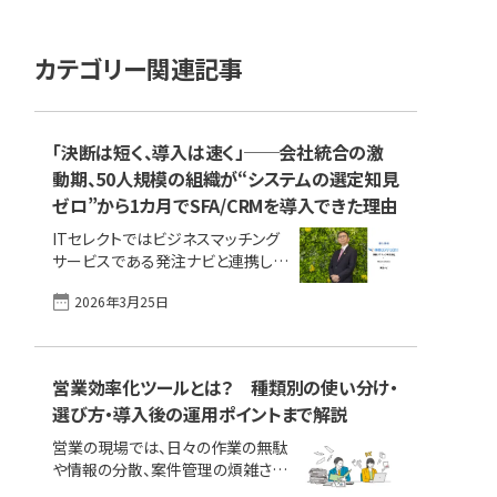
カテゴリー関連記事
「決断は短く、導入は速く」──会社統合の激
動期、50人規模の組織が“システムの選定知見
ゼロ”から1カ月でSFA/CRMを導入できた理由
ITセレクトではビジネスマッチング
サービスである発注ナビと連携し、
IT製品探しのご相談・ご紹介を無料
2026年3月25日
で行うサービスを提供しています。コ
ンシェルジュ相談フォームからお申
し込みいただくと、コンシェルジュ相
談サービスを無料でご利用いただけ
営業効率化ツールとは？ 種類別の使い分け・
ます。 この記事では、実際に発注ナ
選び方・導入後の運用ポイントまで解説
ビのコンシェルジュ相談サービスを
ご利用いただいたかたの体験談をご
営業の現場では、日々の作業の無駄
紹介します。 不動産開発から建物の
や情報の分散、案件管理の煩雑さに
維持・管理・リノベーションなど、総
悩む声が多く聞かれます。 こうした