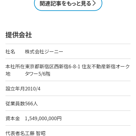
関連記事をもっと見る
率を飛躍的に向上させます。しかし、多くの製品が市場
に存在する中で、自社の課題に最適なツールを選ぶこ
とは容易ではありません。 本記事では、実際にMAツ
ールを導入したユーザーからの高い評価を得ている
製品の2025年9月現在の満足度ランキングをご紹介
提供会社
します。それ [&hellip;]
社名
株式会社ジーニー
本社所在
東京都新宿区西新宿6-8-1 住友不動産新宿オーク
地
タワー5/6階
設立年月
2010/4
従業員数
566人
資本金
1,549,000,000円
代表者名
工藤 智昭