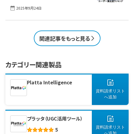
き渡しに至るまでのプロセスを自動化・効率化
えるSFA導入と活用の計画を ビジネス成長の
2025年9月24日
するMA（マーケティングオートメーション）ツー
鍵となるリードジェネレーションとは リードジェ
ルが、企業の競争力を左右する重要な要素とな
ネレーションは、企業が自社の製品 [&hellip;]
っています。 MAツールは、顧客一人ひとりの行
動や興味関心に合わせた最適なコミュニケーシ
ョンを可能にし、マーケティング活動の質と効率
関連記事をもっと見る
を飛躍的に向上させます。しかし、多くの製品が
市場に存在する中で、自社の課題に最適なツー
ルを選ぶことは容易ではありません。 本記事で
は、実際にMAツールを導入したユーザーからの
カテゴリー関連製品
高い評価を得ている製品の2025年9月現在の
満足度ランキングをご紹介します。それ
[&hellip;]
Platta Intelligence
資料請求リスト
へ
追加
プラッタ（UGC活用ツール）
資料請求リスト
5
へ
追加