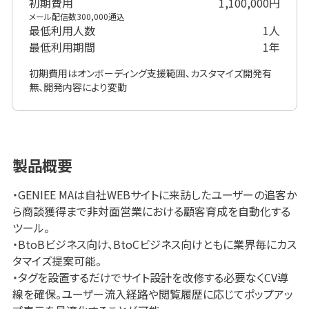
初期費用
1,100,000
円
メール配信数300,000通込
最低利用人数
1
人
最低利用期間
1年
初期費用はオンボーディング支援範囲、カスタマイズ開発有
無、開発内容により変動
製品概要
・GENIEE MAは自社WEBサイトに来訪したユーザーの追客か
ら商談獲得まで非対面営業における顧客育成を自動化する
ツール。
・BtoBビジネス向け、BtoCビジネス向けともに業界毎にカス
タマイズ提案可能。
・タグを設置するだけでサイト設計を改修する必要なくCV導
線を確保。ユーザー流入経路や閲覧履歴に応じてポップアッ