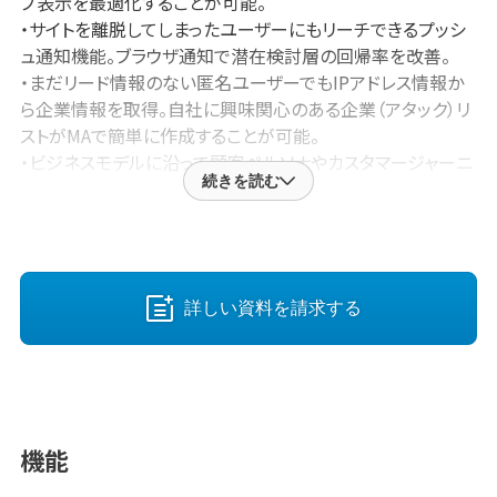
プ表示を最適化することが可能。
・サイトを離脱してしまったユーザーにもリーチできるプッシ
ュ通知機能。ブラウザ通知で潜在検討層の回帰率を改善。
・まだリード情報のない匿名ユーザーでもIPアドレス情報か
ら企業情報を取得。自社に興味関心のある企業（アタック）リ
ストがMAで簡単に作成することが可能。
・ビジネスモデルに沿って顧客ペルソナやカスタマージャーニ
続きを読む
ーを整理しシナリオ提案可能。
・ 独自のCDP×MAで基幹システムのデータ連携提案も可能。
・数百名規模の開発体制を保有しているため要望に応じてカ
スタマイズ開発も可能。
・サイトを離脱してしまったユーザーにもリーチできるプッシ
詳しい資料を請求する
ュ通知機能を搭載。ブラウザ通知で潜在検討層の回帰率を改
善。
・ プリセットされたテンプレートを編集するだけでだれでも簡
単にLP制作が可能。
・メールだけでなく、LINE、プッシュ通知、SNSと顧客に合わ
機能
せて配信手法を最適化。ユーザーごとに開封率の高いチャネ
ルで優先的に配信することが可能。