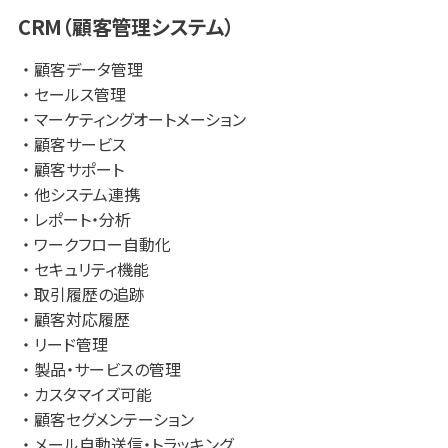
・独自のCDP（GENIEE CDP）を構築し連携することで1to1マ
CRM（顧客管理システム）
ーケティングも可能。基幹システムの会員DBや購買履歴と連
携し顧客データを統合することで顧客ニーズにマッチしたア
顧客データ管理
プローチが可能。
セールス管理
・特に不動産や人材、旅行、メディアといったリード獲得から
マーケティングオートメーション
受注までのリードタイムが長く、会員保有数やメール配信数
顧客サービス
の多い業種業態に高い効果を発揮。
顧客サポート
・SFA/ CRMとの連携もスムースに行うことが可能。
他システム連携
・世界的なグローバルマーケティングカンパニーである株式
レポート・分析
会社ジーニーが持つ集客から育成、顧客管理まで一気通貫
ワークフロー自動化
したアセットの強みを活かし、集客からchatbot接客、カゴ落
セキュリティ機能
ち対策までマーケティングの全領域の支援がワンストップで
取引履歴の追跡
可能。
顧客対応履歴
リード管理
製品・サービスの管理
カスタマイズ可能
顧客セグメンテーション
メール自動送信・トラッキング