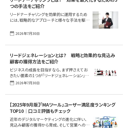
つの手法をご紹介
リードナーチャリングを効果的に運用するため
には、戦略的なアプローチと様々な手法を駆使
することが重要です。ここでは、リードナーチャリ
ングの効果を最大化するための5つの具体的な
2026年7月30日
手法を紹介します。 リードナーチャリングとは？
リードナーチャリングの流れリードナーチャリン
グを理解して効果的に運用しましょう リードナ
ーチャリングとは？ リードナーチャリングは、見
リードジェネレーションとは？ 戦略と効果的な見込み
込み客（リード）との関係を深め、購買意欲を高
顧客の獲得方法をご紹介
めるための戦略的なマーケティングプロセスで
ビジネスの成長を目指すなら、まず押さえてお
す。 似た言葉として「リードジェネレーション」が
きたい要素の1つが「リードジェネレーション」で
あります。リードジェネレーションは、リード（潜
す。これは、見込み顧客を効果的に獲得し、育成
在顧客）の発掘や獲得を目的とした活動です。一
2026年7月30日
するための一連のプロセスであり、売上を左右
方で、リードナーチャリン [&hellip;]
する重要な要素です。本記事では、具体的な手
法や戦略を通じて、リードジェネレーションの成
功と見込み顧客を獲得する方法を詳しく解説し
【2025年9月版】「MAツール」ユーザー満足度ランキング
ます。 ビジネス成長の鍵となるリードジェネレー
TOP10｜口コミ評価もチェック
ションとは効果的なリードジェネレーションの手
近年のデジタルマーケティングの進化に伴い、
法リードジェネレーションの評価方法リードジェ
見込み顧客の獲得から育成、そして営業への引
ネレーションの成果増に向け、適切な機能を備