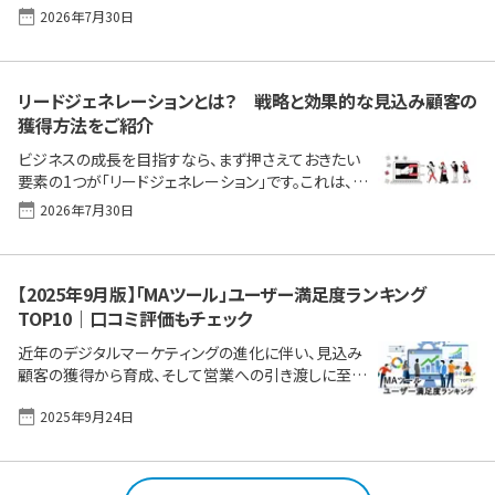
大化するための5つの具体的な手法を紹介します。 リ
2026年7月30日
ードナーチャリングとは？リードナーチャリングの流れ
リードナーチャリングを理解して効果的に運用しまし
ょう リードナーチャリングとは？ リードナーチャリング
は、見込み客（リード）との関係を深め、購買意欲を高
リードジェネレーションとは？ 戦略と効果的な見込み顧客の
めるための戦略的なマーケティングプロセスです。 似
獲得方法をご紹介
た言葉として「リードジェネレーション」があります。リ
ビジネスの成長を目指すなら、まず押さえておきたい
ードジェネレーションは、リード（潜在顧客）の発掘や
要素の1つが「リードジェネレーション」です。これは、見
獲得を目的とした活動です。一方で、リードナーチャリ
込み顧客を効果的に獲得し、育成するための一連の
ン [&hellip;]
2026年7月30日
プロセスであり、売上を左右する重要な要素です。本
記事では、具体的な手法や戦略を通じて、リードジェ
ネレーションの成功と見込み顧客を獲得する方法を
詳しく解説します。 ビジネス成長の鍵となるリードジェ
【2025年9月版】「MAツール」ユーザー満足度ランキング
ネレーションとは効果的なリードジェネレーションの手
TOP10｜口コミ評価もチェック
法リードジェネレーションの評価方法リードジェネレー
近年のデジタルマーケティングの進化に伴い、見込み
ションの成果増に向け、適切な機能を備えるSFA導入
顧客の獲得から育成、そして営業への引き渡しに至る
と活用の計画を ビジネス成長の鍵となるリードジェネ
までのプロセスを自動化・効率化するMA（マーケティ
レーションとは リードジェネレーションは、企業が自社
2025年9月24日
ングオートメーション）ツールが、企業の競争力を左右
の製品 [&hellip;]
する重要な要素となっています。 MAツールは、顧客一
人ひとりの行動や興味関心に合わせた最適なコミュ
ニケーションを可能にし、マーケティング活動の質と効